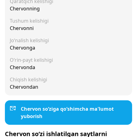
Qaratqich kelishigi
Chervonning
Tushum kelishigi
Chervonni
Jo‘nalish kelishigi
Chervonga
O‘rin-payt kelishigi
Chervonda
Chiqish kelishigi
Chervondan
Chervon so‘ziga qo‘shimcha ma'lumot
yuborish
Chervon so‘zi ishlatilgan saytlarni