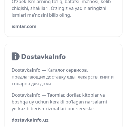
O‘zbek Ismlarning to‘liq, batafsil ma’nosi, kelib
chiqishi, shakllari. O‘zingiz va yaqinlaringizni
ismlari ma’nosini bilib oling.
ismlar.com
DostavkaInfo — Каталог сервисов,
предлагающих доставку еды, лекарств, книг и
товаров для дома.
DostavkaInfo — Taomlar, dorilar, kitoblar va
boshqa uy uchun kerakli bo‘lagan narsalarni
yetkazib berish xizmatlari bor servislar.
dostavkainfo.uz