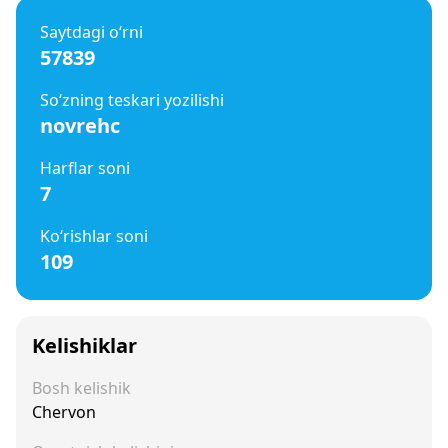
Saytdagi o‘rni
57839
So‘zning teskari yozilishi
novrehc
Harflar soni
7
Ko‘rishlar soni
109
Kelishiklar
Bosh kelishik
Chervon