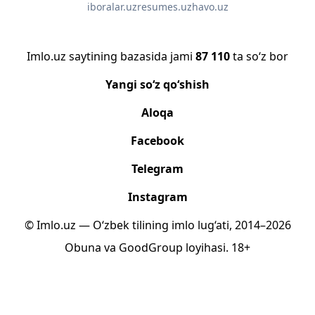
iboralar.uz
resumes.uz
havo.uz
Imlo.uz saytining bazasida jami
87 110
ta so‘z bor
Yangi so‘z qo‘shish
Aloqa
Facebook
Telegram
Instagram
© Imlo.uz — O‘zbek tilining imlo lug‘ati, 2014–2026
Obuna
va
GoodGroup
loyihasi.
18+