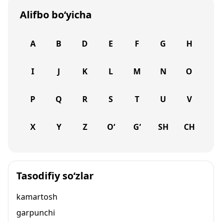
Alifbo bo‘yicha
A
B
D
E
F
G
H
I
J
K
L
M
N
O
P
Q
R
S
T
U
V
X
Y
Z
O‘
G‘
SH
CH
Tasodifiy so‘zlar
kamartosh
garpunchi