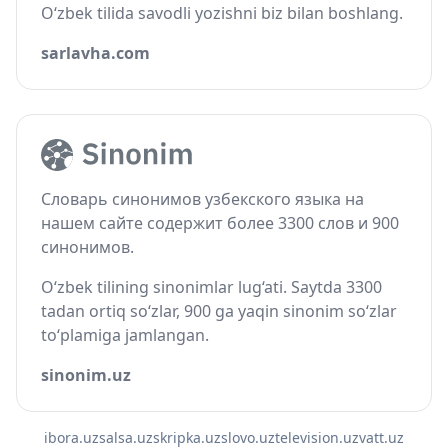
O‘zbek tilida savodli yozishni biz bilan boshlang.
sarlavha.com
Словарь синонимов узбекского языка на
нашем сайте содержит более 3300 слов и 900
синонимов.
O‘zbek tilining sinonimlar lug‘ati. Saytda 3300
tadan ortiq so‘zlar, 900 ga yaqin sinonim so‘zlar
to‘plamiga jamlangan.
sinonim.uz
ibora.uz
salsa.uz
skripka.uz
slovo.uz
television.uz
vatt.uz