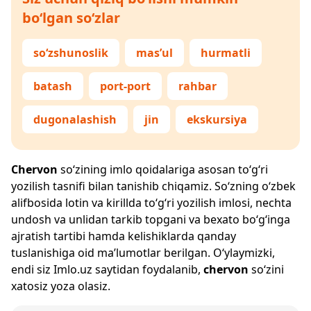
bo‘lgan so‘zlar
so‘zshunoslik
mas’ul
hurmatli
batash
port-port
rahbar
dugonalashish
jin
ekskursiya
Chervon
so‘zining imlo qoidalariga asosan to‘g‘ri
yozilish tasnifi bilan tanishib chiqamiz. So‘zning o‘zbek
alifbosida lotin va kirillda to‘g‘ri yozilish imlosi, nechta
undosh va unlidan tarkib topgani va bexato bo‘g‘inga
ajratish tartibi hamda kelishiklarda qanday
tuslanishiga oid ma’lumotlar berilgan. O‘ylaymizki,
endi siz
Imlo.uz
saytidan foydalanib,
chervon
so‘zini
xatosiz yoza olasiz.