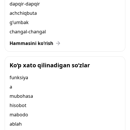
dapqir-dapqir
achchiqbuta
g‘umbak
changal-changal
Hammasini ko‘rish
Ko‘p xato qilinadigan so‘zlar
funksiya
a
mubohasa
hisobot
mabodo
ablah