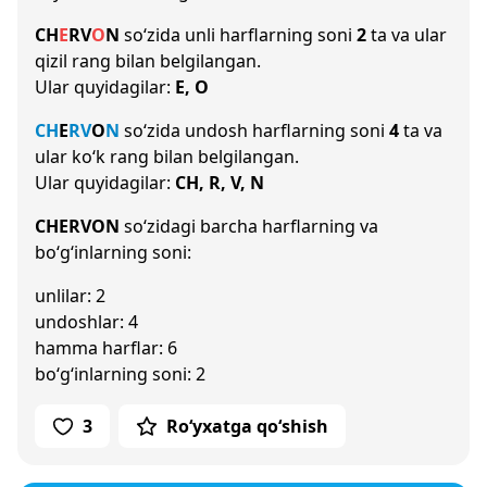
CH
E
R
V
O
N
so‘zida unli harflarning soni
2
ta va ular
qizil rang bilan belgilangan.
Ular quyidagilar:
E, O
CH
E
R
V
O
N
so‘zida undosh harflarning soni
4
ta va
ular ko‘k rang bilan belgilangan.
Ular quyidagilar:
CH, R, V, N
CHERVON
so‘zidagi barcha harflarning va
bo‘g‘inlarning soni:
unlilar: 2
undoshlar: 4
hamma harflar: 6
bo‘g‘inlarning soni: 2
3
Ro‘yxatga qo‘shish