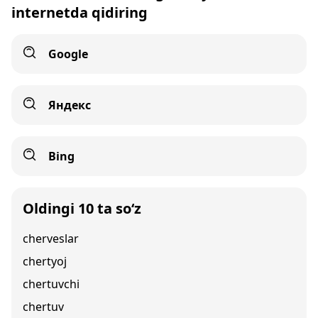
internetda qidiring
Google
Яндекс
Bing
Oldingi 10 ta so‘z
cherveslar
chertyoj
chertuvchi
chertuv