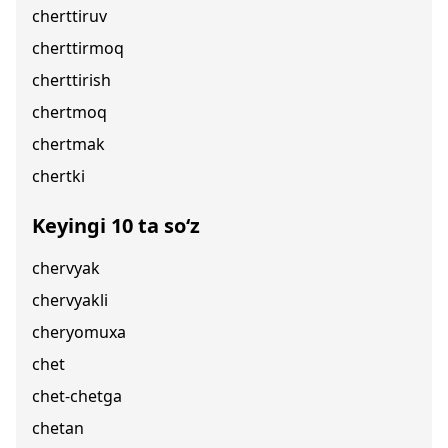
cherttiruv
cherttirmoq
cherttirish
chertmoq
chertmak
chertki
Keyingi 10 ta so‘z
chervyak
chervyakli
cheryomuxa
chet
chet-chetga
chetan