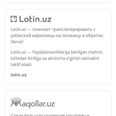
Lotin.uz — поможет транслитерировать с
узбекской кириллицы на латиницу и обратно.
Легко!
Lotin.uz — foydalanuvchilarga berilgan matnni
lotindan kirillga va aksincha o‘girish xizmatini
taklif etadi.
lotin.uz
Самая большая коллекция пословиц и