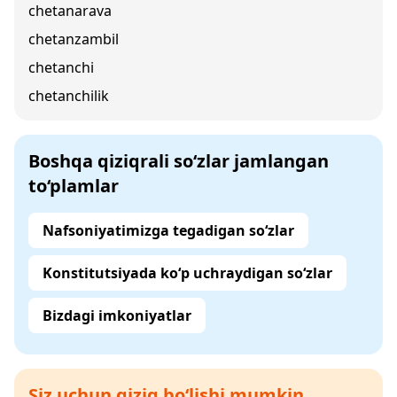
chetanarava
chetanzambil
chetanchi
chetanchilik
Boshqa qiziqrali so‘zlar jamlangan
to‘plamlar
Nafsoniyatimizga tegadigan so‘zlar
Konstitutsiyada ko‘p uchraydigan so‘zlar
Bizdagi imkoniyatlar
Siz uchun qiziq bo‘lishi mumkin