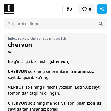
ЎЗ
0
Imlo.uz
saytida
chervon
so‘zining yozilishi
chervon
ot
Bo‘g‘inlarga bo‘linishi:
[cher-von]
CHERVON
so‘zining sinonimlarini
Sinonim.uz
saytida qidirib ko‘ring.
ЧЕРВОН
so‘zining kirillcha yozilishi
Lotin.uz
sayti
tomonidan taqdim qilingan.
CHERVON
so‘zining ma’nosi va izohi bilan
Izoh.uz
saytida tanishsangiz bo‘ladi.