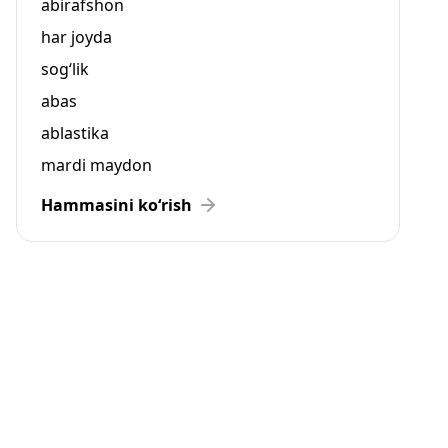
abirafshon
har joyda
sog‘lik
abas
ablastika
mardi maydon
Hammasini ko‘rish