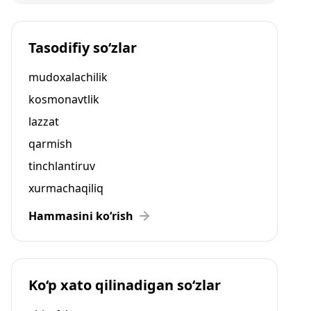
Tasodifiy so‘zlar
mudoxalachilik
kosmonavtlik
lazzat
qarmish
tinchlantiruv
xurmachaqiliq
Hammasini ko‘rish
Ko‘p xato qilinadigan so‘zlar