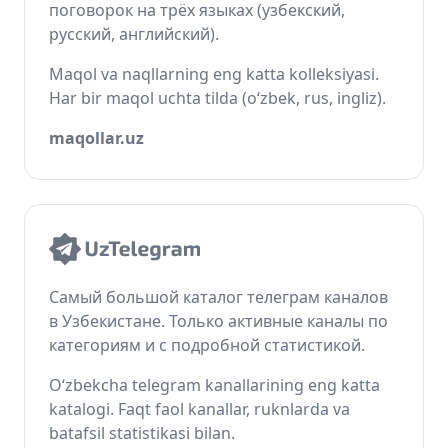
поговорок на трёх языках (узбекский,
русский, английский).
Maqol va naqllarning eng katta kolleksiyasi.
Har bir maqol uchta tilda (o‘zbek, rus, ingliz).
maqollar.uz
Самый большой каталог телеграм каналов
в Узбекистане. Только активные каналы по
категориям и с подробной статистикой.
O‘zbekcha telegram kanallarining eng katta
katalogi. Faqt faol kanallar, ruknlarda va
batafsil statistikasi bilan.