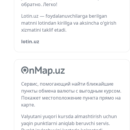
обратно. Легко!
Lotin.uz — foydalanuvchilarga berilgan
matnni lotindan kirillga va aksincha o‘girish
xizmatini taklif etadi.
lotin.uz
Сервис, помогающий найти ближайшие
пункты обмена валюты с выгодным курсом.
Покажет местоположение пункта прямо на
карте.
Valyutani yuqori kursda almashtirish uchun
yaqin punktlarni aniqlab beruvchi servis.