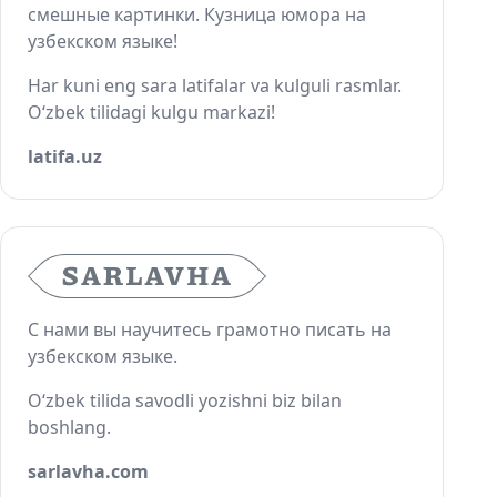
смешные картинки. Кузница юмора на
узбекском языке!
Har kuni eng sara latifalar va kulguli rasmlar.
O‘zbek tilidagi kulgu markazi!
latifa.uz
С нами вы научитесь грамотно писать на
узбекском языке.
O‘zbek tilida savodli yozishni biz bilan
boshlang.
sarlavha.com