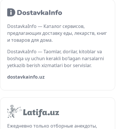
DostavkaInfo — Каталог сервисов,
предлагающих доставку еды, лекарств, книг
и товаров для дома.
DostavkaInfo — Taomlar, dorilar, kitoblar va
boshqa uy uchun kerakli bo‘lagan narsalarni
yetkazib berish xizmatlari bor servislar.
dostavkainfo.uz
Ежедневно только отборные анекдоты,