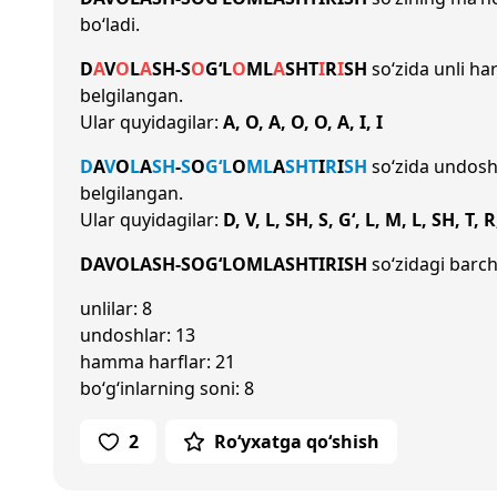
bo‘ladi.
D
A
V
O
L
A
SH
-
S
O
G‘
L
O
M
L
A
SH
T
I
R
I
SH
so‘zida unli ha
belgilangan.
Ular quyidagilar:
A, O, A, O, O, A, I, I
D
A
V
O
L
A
SH
-
S
O
G‘
L
O
M
L
A
SH
T
I
R
I
SH
so‘zida undosh
belgilangan.
Ular quyidagilar:
D, V, L, SH, S, G‘, L, M, L, SH, T, 
DAVOLASH-SOG‘LOMLASHTIRISH
so‘zidagi barch
unlilar: 8
undoshlar: 13
hamma harflar: 21
bo‘g‘inlarning soni: 8
2
Ro‘yxatga qo‘shish