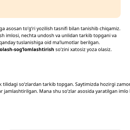
a asosan to‘g‘ri yozilish tasnifi bilan tanishib chiqamiz.
zilish imlosi, nechta undosh va unlidan tarkib topgani va
 qanday tuslanishiga oid ma’lumotlar berilgan.
olash-sog‘lomlashtirish
so‘zini xatosiz yoza olasiz.
zbek tilidagi so‘zlardan tarkib topgan. Saytimizda hozirgi za
 jamlashtirilgan. Mana shu so‘zlar asosida yaratilgan imlo lug