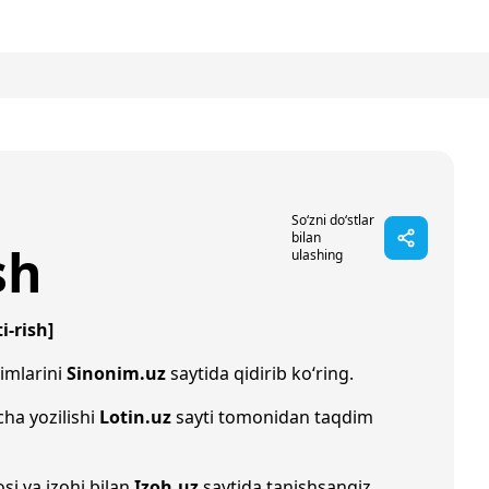
So‘zni do‘stlar
bilan
sh
ulashing
i-rish]
imlarini
Sinonim.uz
saytida qidirib ko‘ring.
lcha yozilishi
Lotin.uz
sayti tomonidan taqdim
si va izohi bilan
Izoh.uz
saytida tanishsangiz