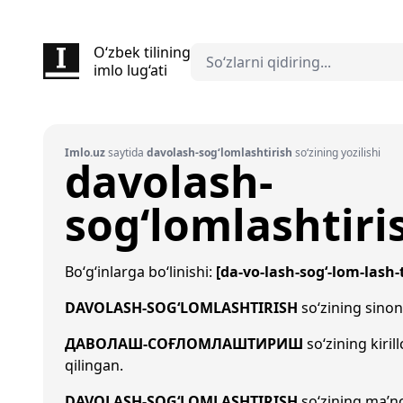
O‘zbek tilining
imlo lug‘ati
Imlo.uz
saytida
davolash-sog‘lomlashtirish
so‘zining yozilishi
davolash-
sog‘lomlashtiri
Bo‘g‘inlarga bo‘linishi:
[da-vo-lash-sog‘-lom-lash-t
DAVOLASH-SOG‘LOMLASHTIRISH
so‘zining sinon
ДАВОЛАШ-СОҒЛОМЛАШТИРИШ
so‘zining kiril
qilingan.
DAVOLASH-SOG‘LOMLASHTIRISH
so‘zining ma’no