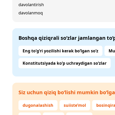
davolantirish
davolanmoq
Boshqa qiziqrali so‘zlar jamlangan to
Eng to‘g‘ri yozilishi kerak bo‘lgan so‘z
Mu
Konstitutsiyada ko‘p uchraydigan so‘zlar
Siz uchun qiziq bo‘lishi mumkin bo‘lga
dugonalashish
suiiste’mol
bosinqi