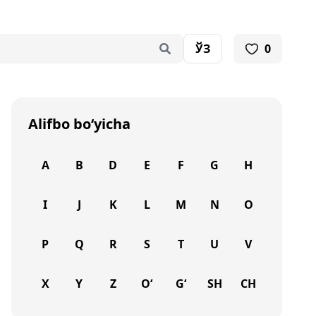
ЎЗ
0
Alifbo bo‘yicha
A
B
D
E
F
G
H
I
J
K
L
M
N
O
P
Q
R
S
T
U
V
X
Y
Z
O‘
G‘
SH
CH