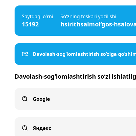
Saytdagi o‘rni
So‘zning teskari yozilishi
15192
hsirithsalmol‘gos-hsalov
Davolash-sog‘lomlashtirish so‘ziga qo‘sh
Davolash-sog‘lomlashtirish so‘zi ishlatil
Google
Яндекс