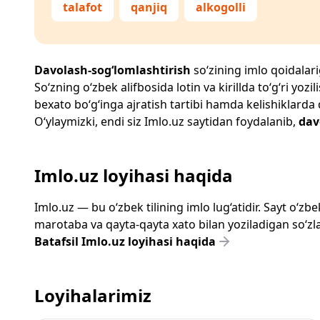
talafot
qanjiq
alkogolli
Davolash-sog‘lomlashtirish
so‘zining imlo qoidalarig
So‘zning o‘zbek alifbosida lotin va kirillda to‘g‘ri yo
bexato bo‘g‘inga ajratish tartibi hamda kelishiklarda
O‘ylaymizki, endi siz
Imlo.uz
saytidan foydalanib,
dav
Imlo.uz loyihasi haqida
Imlo.uz — bu o‘zbek tilining imlo lug‘atidir. Sayt o‘
marotaba va qayta-qayta xato bilan yoziladigan so‘zlar
Batafsil Imlo.uz loyihasi haqida
Loyihalarimiz