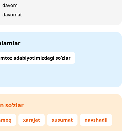
davom
davomat
‘plamlar
mtoz adabiyotimizdagi so‘zlar
n so‘zlar
ramoq
xarajat
xusumat
navshadil