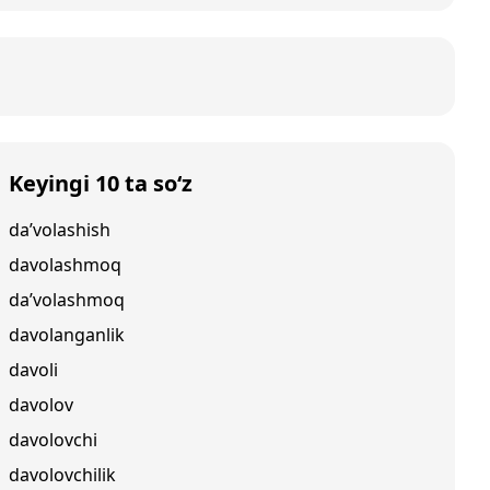
Keyingi 10 ta so‘z
da’volashish
davolashmoq
da’volashmoq
davolanganlik
davoli
davolov
davolovchi
davolovchilik