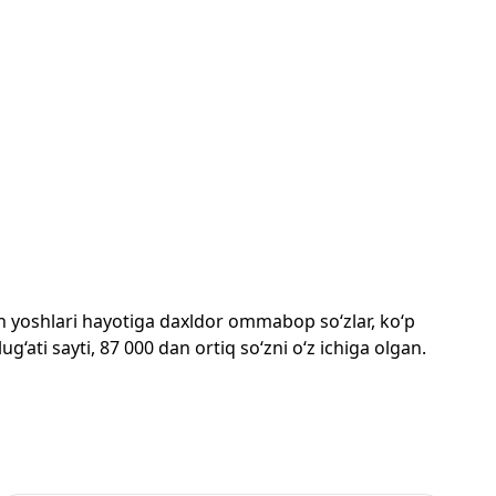
mon yoshlari hayotiga daxldor ommabop so‘zlar, ko‘p
‘ati sayti, 87 000 dan ortiq so‘zni o‘z ichiga olgan.