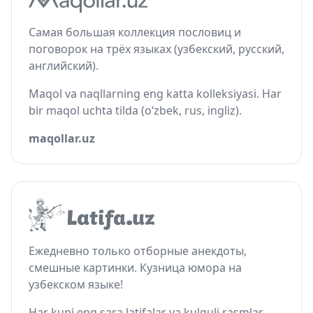
Самая большая коллекция пословиц и
поговорок на трёх языках (узбекский, русский,
английский).
Maqol va naqllarning eng katta kolleksiyasi. Har
bir maqol uchta tilda (o‘zbek, rus, ingliz).
maqollar.uz
Ежедневно только отборные анекдоты,
смешные картинки. Кузница юмора на
узбекском языке!
Har kuni eng sara latifalar va kulguli rasmlar.