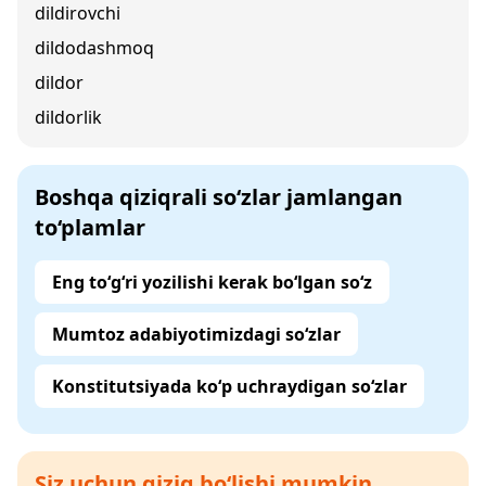
dildirovchi
dildodashmoq
dildor
dildorlik
Boshqa qiziqrali so‘zlar jamlangan
to‘plamlar
Eng to‘g‘ri yozilishi kerak bo‘lgan so‘z
Mumtoz adabiyotimizdagi so‘zlar
Konstitutsiyada ko‘p uchraydigan so‘zlar
Siz uchun qiziq bo‘lishi mumkin