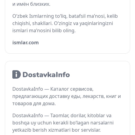
и имён близких.
O‘zbek Ismlarning to‘liq, batafsil ma’nosi, kelib
chiqishi, shakllari. O‘zingiz va yaqinlaringizni
ismlari ma’nosini bilib oling.
ismlar.com
DostavkaInfo — Каталог сервисов,
предлагающих доставку еды, лекарств, книг и
товаров для дома.
DostavkaInfo — Taomlar, dorilar, kitoblar va
boshqa uy uchun kerakli bo‘lagan narsalarni
yetkazib berish xizmatlari bor servislar.