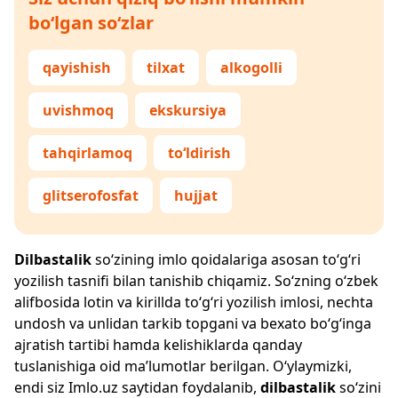
bo‘lgan so‘zlar
qayishish
tilxat
alkogolli
uvishmoq
ekskursiya
tahqirlamoq
to‘ldirish
glitserofosfat
hujjat
Dilbastalik
so‘zining imlo qoidalariga asosan to‘g‘ri
yozilish tasnifi bilan tanishib chiqamiz. So‘zning o‘zbek
alifbosida lotin va kirillda to‘g‘ri yozilish imlosi, nechta
undosh va unlidan tarkib topgani va bexato bo‘g‘inga
ajratish tartibi hamda kelishiklarda qanday
tuslanishiga oid ma’lumotlar berilgan. O‘ylaymizki,
endi siz
Imlo.uz
saytidan foydalanib,
dilbastalik
so‘zini