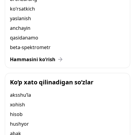
ko‘rsatkich
yaslanish
anchayin
qasidanamo
beta-spektrometr
Hammasini ko‘rish
Ko‘p xato qilinadigan so‘zlar
aksshu’la
xohish
hisob
hushyor
abak