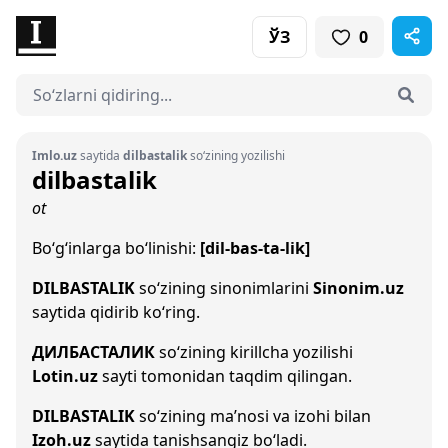
ЎЗ
0
Imlo.uz
saytida
dilbastalik
so‘zining yozilishi
dilbastalik
ot
Bo‘g‘inlarga bo‘linishi:
[dil-bas-ta-lik]
DILBASTALIK
so‘zining sinonimlarini
Sinonim.uz
saytida qidirib ko‘ring.
ДИЛБАСТАЛИК
so‘zining kirillcha yozilishi
Lotin.uz
sayti tomonidan taqdim qilingan.
DILBASTALIK
so‘zining ma’nosi va izohi bilan
Izoh.uz
saytida tanishsangiz bo‘ladi.