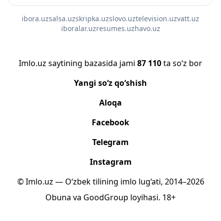
ibora.uz
salsa.uz
skripka.uz
slovo.uz
television.uz
vatt.uz
iboralar.uz
resumes.uz
havo.uz
Imlo.uz saytining bazasida jami
87 110
ta so‘z bor
Yangi so‘z qo‘shish
Aloqa
Facebook
Telegram
Instagram
© Imlo.uz — O‘zbek tilining imlo lug‘ati, 2014–2026
Obuna
va
GoodGroup
loyihasi.
18+