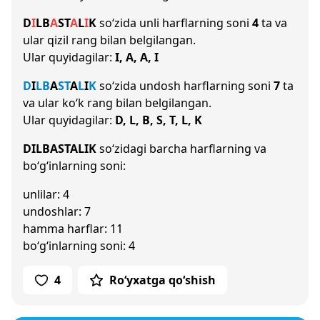
D
I
L
B
A
S
T
A
L
I
K
so‘zida unli harflarning soni
4
ta va
ular qizil rang bilan belgilangan.
Ular quyidagilar:
I, A, A, I
D
I
L
B
A
S
T
A
L
I
K
so‘zida undosh harflarning soni
7
ta
va ular ko‘k rang bilan belgilangan.
Ular quyidagilar:
D, L, B, S, T, L, K
DILBASTALIK
so‘zidagi barcha harflarning va
bo‘g‘inlarning soni:
unlilar: 4
undoshlar: 7
hamma harflar: 11
bo‘g‘inlarning soni: 4
4
Ro‘yxatga qo‘shish