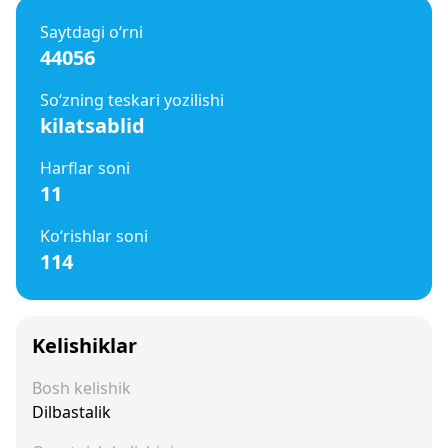
Saytdagi o‘rni
44056
So‘zning teskari yozilishi
kilatsablid
Harflar soni
11
Ko‘rishlar soni
114
Kelishiklar
Bosh kelishik
Dilbastalik