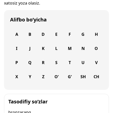
xatosiz yoza olasiz.
Alifbo bo‘yicha
A
B
D
E
F
G
H
I
J
K
L
M
N
O
P
Q
R
S
T
U
V
X
Y
Z
O‘
G‘
SH
CH
Tasodifiy so‘zlar
bronzarang