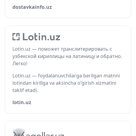
dostavkainfo.uz
Lotin.uz — поможет транслитерировать с
узбекской кириллицы на латиницу и обратно.
Легко!
Lotin.uz — foydalanuvchilarga berilgan matnni
lotindan kirillga va aksincha o‘girish xizmatini
taklif etadi.
lotin.uz