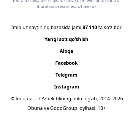
ibora.uz
salsa.uz
skripka.uz
slovo.uz
television.uz
vatt.uz
iboralar.uz
resumes.uz
havo.uz
Imlo.uz saytining bazasida jami
87 110
ta so‘z bor
Yangi so‘z qo‘shish
Aloqa
Facebook
Telegram
Instagram
© Imlo.uz — O‘zbek tilining imlo lug‘ati, 2014–2026
Obuna
va
GoodGroup
loyihasi.
18+