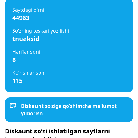
Saytdagi o‘rni
44963
So‘zning teskari yozilishi
tnuaksid
Harflar soni
8
Ko‘rishlar soni
115
Diskaunt so‘ziga qo‘shimcha ma'lumot
yuborish
Diskaunt so‘zi ishlatilgan saytlarni