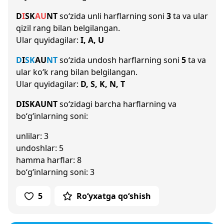
D
I
S
K
A
U
N
T
so‘zida unli harflarning soni
3
ta va ular
qizil rang bilan belgilangan.
Ular quyidagilar:
I, A, U
D
I
S
K
A
U
N
T
so‘zida undosh harflarning soni
5
ta va
ular ko‘k rang bilan belgilangan.
Ular quyidagilar:
D, S, K, N, T
DISKAUNT
so‘zidagi barcha harflarning va
bo‘g‘inlarning soni:
unlilar: 3
undoshlar: 5
hamma harflar: 8
bo‘g‘inlarning soni: 3
5
Ro‘yxatga qo‘shish