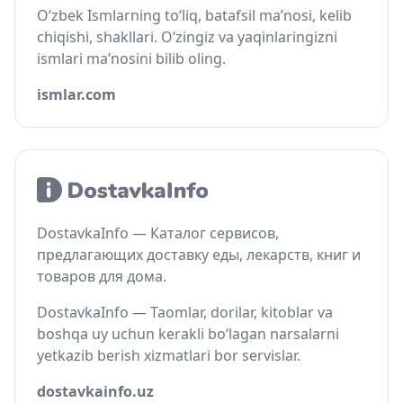
O‘zbek Ismlarning to‘liq, batafsil ma’nosi, kelib
chiqishi, shakllari. O‘zingiz va yaqinlaringizni
ismlari ma’nosini bilib oling.
ismlar.com
DostavkaInfo — Каталог сервисов,
предлагающих доставку еды, лекарств, книг и
товаров для дома.
DostavkaInfo — Taomlar, dorilar, kitoblar va
boshqa uy uchun kerakli bo‘lagan narsalarni
yetkazib berish xizmatlari bor servislar.
dostavkainfo.uz