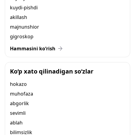
kuydi-pishdi
akillash
majnunshior
gigroskop
Hammasini ko‘rish
Ko‘p xato qilinadigan so‘zlar
hokazo
muhofaza
abgorlik
sevimli
ablah
bilimsizlik