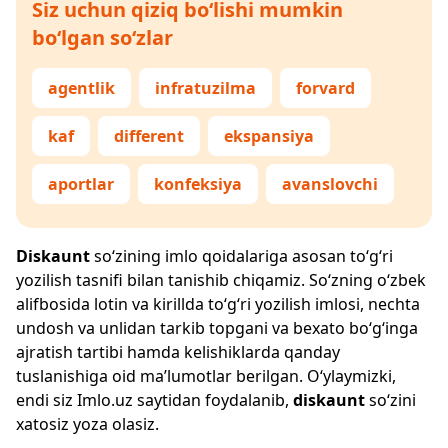
Siz uchun qiziq bo‘lishi mumkin
bo‘lgan so‘zlar
agentlik
infratuzilma
forvard
kaf
different
ekspansiya
aportlar
konfeksiya
avanslovchi
Diskaunt
so‘zining imlo qoidalariga asosan to‘g‘ri
yozilish tasnifi bilan tanishib chiqamiz. So‘zning o‘zbek
alifbosida lotin va kirillda to‘g‘ri yozilish imlosi, nechta
undosh va unlidan tarkib topgani va bexato bo‘g‘inga
ajratish tartibi hamda kelishiklarda qanday
tuslanishiga oid ma’lumotlar berilgan. O‘ylaymizki,
endi siz
Imlo.uz
saytidan foydalanib,
diskaunt
so‘zini
xatosiz yoza olasiz.