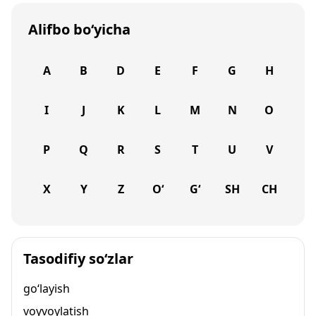
Alifbo bo‘yicha
A
B
D
E
F
G
H
I
J
K
L
M
N
O
P
Q
R
S
T
U
V
X
Y
Z
O‘
G‘
SH
CH
Tasodifiy so‘zlar
go‘layish
voyvoylatish