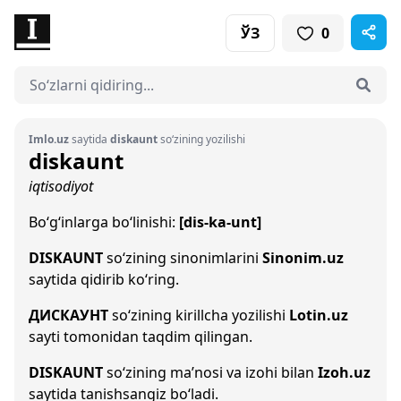
ЎЗ
0
Imlo.uz
saytida
diskaunt
so‘zining yozilishi
diskaunt
iqtisodiyot
Bo‘g‘inlarga bo‘linishi:
[dis-ka-unt]
DISKAUNT
so‘zining sinonimlarini
Sinonim.uz
saytida qidirib ko‘ring.
ДИСКАУНТ
so‘zining kirillcha yozilishi
Lotin.uz
sayti tomonidan taqdim qilingan.
DISKAUNT
so‘zining ma’nosi va izohi bilan
Izoh.uz
saytida tanishsangiz bo‘ladi.