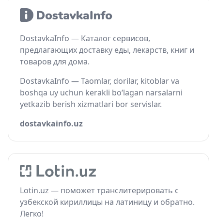
DostavkaInfo — Каталог сервисов,
предлагающих доставку еды, лекарств, книг и
товаров для дома.
DostavkaInfo — Taomlar, dorilar, kitoblar va
boshqa uy uchun kerakli bo‘lagan narsalarni
yetkazib berish xizmatlari bor servislar.
dostavkainfo.uz
Lotin.uz — поможет транслитерировать с
узбекской кириллицы на латиницу и обратно.
Легко!