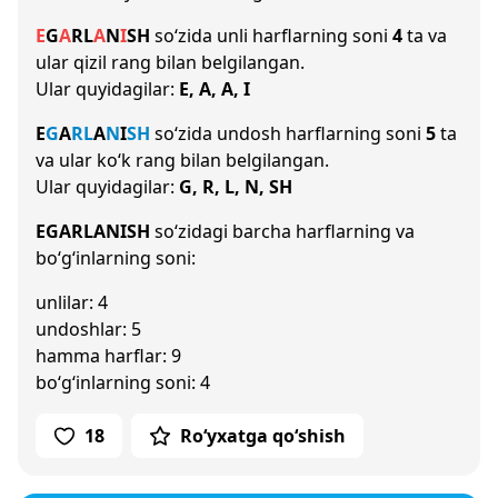
E
G
A
R
L
A
N
I
SH
so‘zida unli harflarning soni
4
ta va
ular qizil rang bilan belgilangan.
Ular quyidagilar:
E, A, A, I
E
G
A
R
L
A
N
I
SH
so‘zida undosh harflarning soni
5
ta
va ular ko‘k rang bilan belgilangan.
Ular quyidagilar:
G, R, L, N, SH
EGARLANISH
so‘zidagi barcha harflarning va
bo‘g‘inlarning soni:
unlilar: 4
undoshlar: 5
hamma harflar: 9
bo‘g‘inlarning soni: 4
18
Ro‘yxatga qo‘shish