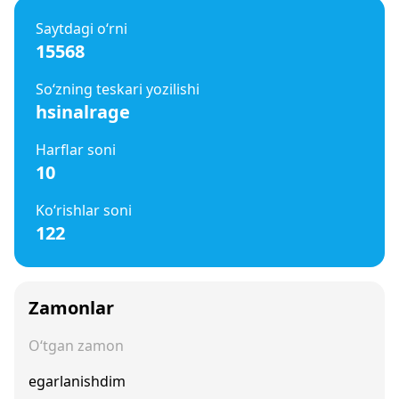
Saytdagi o‘rni
15568
So‘zning teskari yozilishi
hsinalrage
Harflar soni
10
Ko‘rishlar soni
122
Zamonlar
O‘tgan zamon
egarlanishdim