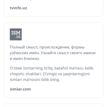
tvinfo.uz
Полный смысл, происхождение, формы
узбекских имён. Узнайте смысл своего имени
и имён близких.
O‘zbek Ismlarning to‘liq, batafsil ma’nosi, kelib
chiqishi, shakllari. O‘zingiz va yaqinlaringizni
ismlari ma’nosini bilib oling.
ismlar.com