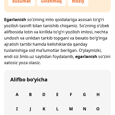
xusumat
uvishmoq
moziy
Egarlanish
so‘zining imlo qoidalariga asosan to‘g‘ri
yozilish tasnifi bilan tanishib chiqamiz. So‘zning o‘zbek
alifbosida lotin va kirillda to‘g‘ri yozilish imlosi, nechta
undosh va unlidan tarkib topgani va bexato bo‘g‘inga
ajratish tartibi hamda kelishiklarda qanday
tuslanishiga oid ma’lumotlar berilgan. O‘ylaymizki,
endi siz
Imlo.uz
saytidan foydalanib,
egarlanish
so‘zini
xatosiz yoza olasiz.
Alifbo bo‘yicha
A
B
D
E
F
G
H
I
J
K
L
M
N
O