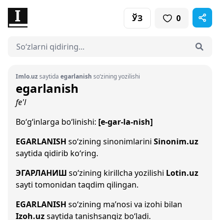
ЎЗ
0
Imlo.uz
saytida
egarlanish
so‘zining yozilishi
egarlanish
fe'l
Bo‘g‘inlarga bo‘linishi:
[e-gar-la-nish]
EGARLANISH
so‘zining sinonimlarini
Sinonim.uz
saytida qidirib ko‘ring.
ЭГАРЛАНИШ
so‘zining kirillcha yozilishi
Lotin.uz
sayti tomonidan taqdim qilingan.
EGARLANISH
so‘zining ma’nosi va izohi bilan
Izoh.uz
saytida tanishsangiz bo‘ladi.