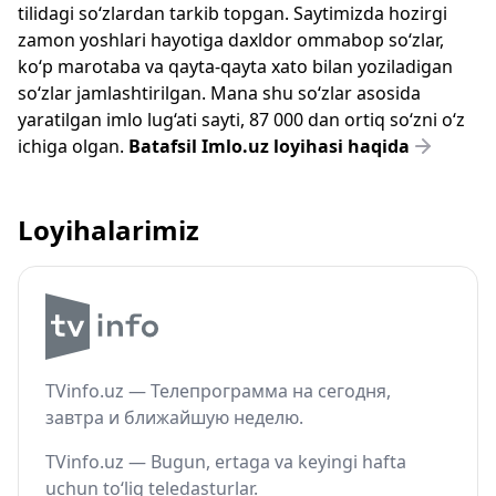
tilidagi so‘zlardan tarkib topgan. Saytimizda hozirgi
zamon yoshlari hayotiga daxldor ommabop so‘zlar,
ko‘p marotaba va qayta-qayta xato bilan yoziladigan
so‘zlar jamlashtirilgan. Mana shu so‘zlar asosida
yaratilgan imlo lug‘ati sayti, 87 000 dan ortiq so‘zni o‘z
ichiga olgan.
Batafsil Imlo.uz loyihasi haqida
Loyihalarimiz
TVinfo.uz — Телепрограмма на сегодня,
завтра и ближайшую неделю.
TVinfo.uz — Bugun, ertaga va keyingi hafta
uchun to‘liq teledasturlar.