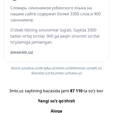
Словарь синонимов узбекского языка на
нашем сайте содержит более 3300 слов и 900
синонимов.
O‘zbek tilining sinonimlar lug‘ati. Saytda 3300
tadan ortiq so‘zlar, 900 ga yaqin sinonim so‘zlar
to‘plamiga jamlangan.
sinonim.uz
ibora.uz
salsa.uz
skripka.uz
slovo.uz
television.uz
vatt.uz
iboralar.uz
resumes.uz
havo.uz
Imlo.uz saytining bazasida jami
87 110
ta so‘z bor
Yangi so‘z qo‘shish
Aloqa