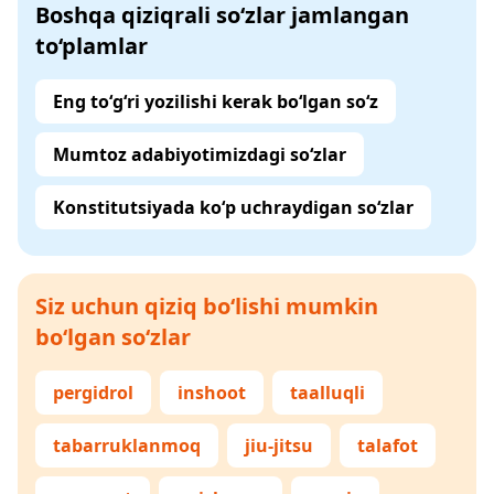
Boshqa qiziqrali so‘zlar jamlangan
to‘plamlar
Eng to‘g‘ri yozilishi kerak bo‘lgan so‘z
Mumtoz adabiyotimizdagi so‘zlar
Konstitutsiyada ko‘p uchraydigan so‘zlar
Siz uchun qiziq bo‘lishi mumkin
bo‘lgan so‘zlar
pergidrol
inshoot
taalluqli
tabarruklanmoq
jiu-jitsu
talafot