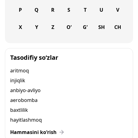
P
Q
R
S
T
U
V
X
Y
Z
O‘
G‘
SH
CH
Tasodifiy so‘zlar
aritmoq
injiqlik
anbiyo-avliyo
aerobomba
baxtlilik
hayitlashmoq
Hammasini ko‘rish