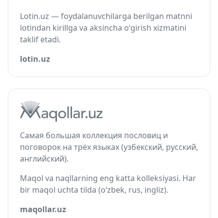
Lotin.uz — foydalanuvchilarga berilgan matnni
lotindan kirillga va aksincha o‘girish xizmatini
taklif etadi.
lotin.uz
Самая большая коллекция пословиц и
поговорок на трёх языках (узбекский, русский,
английский).
Maqol va naqllarning eng katta kolleksiyasi. Har
bir maqol uchta tilda (o‘zbek, rus, ingliz).
maqollar.uz