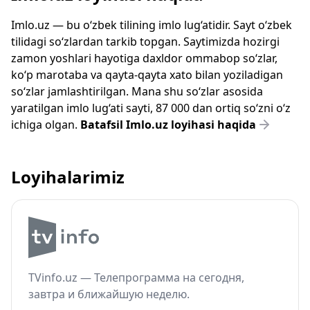
Imlo.uz — bu o‘zbek tilining imlo lug‘atidir. Sayt o‘zbek
tilidagi so‘zlardan tarkib topgan. Saytimizda hozirgi
zamon yoshlari hayotiga daxldor ommabop so‘zlar,
ko‘p marotaba va qayta-qayta xato bilan yoziladigan
so‘zlar jamlashtirilgan. Mana shu so‘zlar asosida
yaratilgan imlo lug‘ati sayti, 87 000 dan ortiq so‘zni o‘z
ichiga olgan.
Batafsil Imlo.uz loyihasi haqida
Loyihalarimiz
TVinfo.uz — Телепрограмма на сегодня,
завтра и ближайшую неделю.