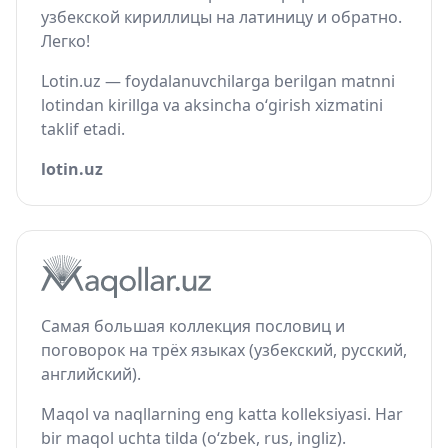
узбекской кириллицы на латиницу и обратно.
Легко!
Lotin.uz — foydalanuvchilarga berilgan matnni
lotindan kirillga va aksincha o‘girish xizmatini
taklif etadi.
lotin.uz
Самая большая коллекция пословиц и
поговорок на трёх языках (узбекский, русский,
английский).
Maqol va naqllarning eng katta kolleksiyasi. Har
bir maqol uchta tilda (o‘zbek, rus, ingliz).