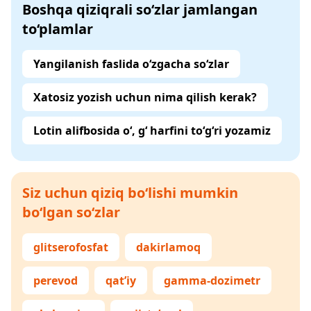
Boshqa qiziqrali so‘zlar jamlangan
to‘plamlar
Yangilanish faslida o‘zgacha so‘zlar
Xatosiz yozish uchun nima qilish kerak?
Lotin alifbosida o‘, g‘ harfini to‘g‘ri yozamiz
Siz uchun qiziq bo‘lishi mumkin
bo‘lgan so‘zlar
glitserofosfat
dakirlamoq
perevod
qat’iy
gamma-dozimetr