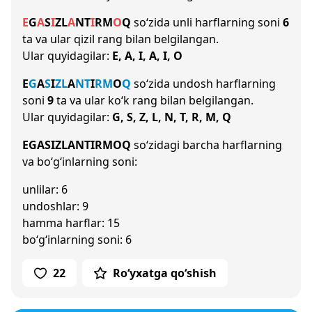
E
G
A
S
I
Z
L
A
N
T
I
R
M
O
Q
so‘zida unli harflarning soni
6
ta va ular qizil rang bilan belgilangan.
Ular quyidagilar:
E, A, I, A, I, O
E
G
A
S
I
Z
L
A
N
T
I
R
M
O
Q
so‘zida undosh harflarning
soni
9
ta va ular ko‘k rang bilan belgilangan.
Ular quyidagilar:
G, S, Z, L, N, T, R, M, Q
EGASIZLANTIRMOQ
so‘zidagi barcha harflarning
va bo‘g‘inlarning soni:
unlilar: 6
undoshlar: 9
hamma harflar: 15
bo‘g‘inlarning soni: 6
22
Ro‘yxatga qo‘shish