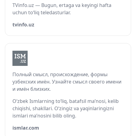
TVinfo.uz — Bugun, ertaga va keyingi hafta
uchun to‘liq teledasturlar.
tvinfo.uz
Полный смысл, происхождение, формы
узбекских имён. Узнайте смысл своего имени
и имён близких.
O‘zbek Ismlarning to‘liq, batafsil ma’nosi, kelib
chiqishi, shakllari. O‘zingiz va yaqinlaringizni
ismlari ma’nosini bilib oling.
ismlar.com