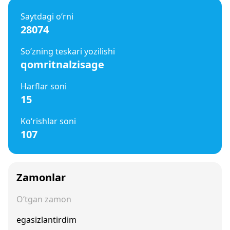
Saytdagi o‘rni
28074
So‘zning teskari yozilishi
qomritnalzisage
Harflar soni
15
Ko‘rishlar soni
107
Zamonlar
O‘tgan zamon
egasizlantirdim