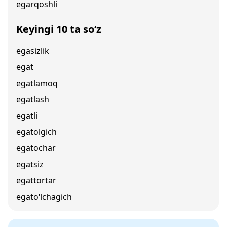
egarqoshli
Keyingi 10 ta so‘z
egasizlik
egat
egatlamoq
egatlash
egatli
egatolgich
egatochar
egatsiz
egattortar
egato‘lchagich