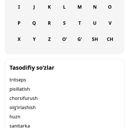
I
J
K
L
M
N
O
P
Q
R
S
T
U
V
X
Y
Z
O‘
G‘
SH
CH
Tasodifiy so‘zlar
tritseps
pisillatish
chorsifurush
olg‘irlashish
huzn
sanitarka