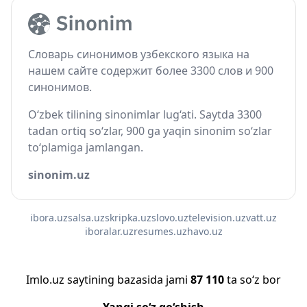
Словарь синонимов узбекского языка на
нашем сайте содержит более 3300 слов и 900
синонимов.
O‘zbek tilining sinonimlar lug‘ati. Saytda 3300
tadan ortiq so‘zlar, 900 ga yaqin sinonim so‘zlar
to‘plamiga jamlangan.
sinonim.uz
ibora.uz
salsa.uz
skripka.uz
slovo.uz
television.uz
vatt.uz
iboralar.uz
resumes.uz
havo.uz
Imlo.uz saytining bazasida jami
87 110
ta so‘z bor
Yangi so‘z qo‘shish