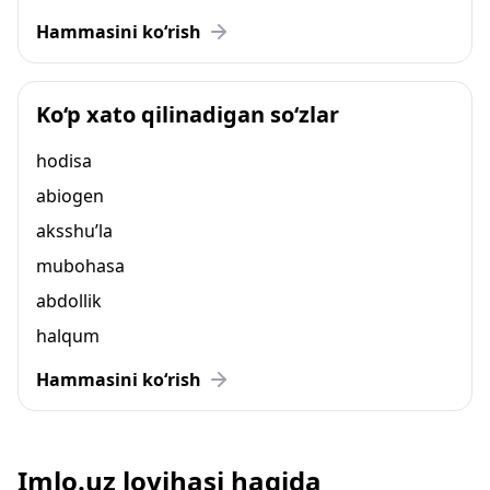
Hammasini ko‘rish
Ko‘p xato qilinadigan so‘zlar
hodisa
abiogen
aksshu’la
mubohasa
abdollik
halqum
Hammasini ko‘rish
Imlo.uz loyihasi haqida