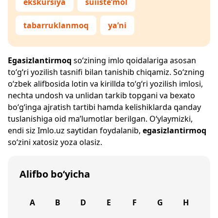
ekskursiya
suiiste’mol
tabarruklanmoq
ya’ni
Egasizlantirmoq
so‘zining imlo qoidalariga asosan
to‘g‘ri yozilish tasnifi bilan tanishib chiqamiz. So‘zning
o‘zbek alifbosida lotin va kirillda to‘g‘ri yozilish imlosi,
nechta undosh va unlidan tarkib topgani va bexato
bo‘g‘inga ajratish tartibi hamda kelishiklarda qanday
tuslanishiga oid ma’lumotlar berilgan. O‘ylaymizki,
endi siz
Imlo.uz
saytidan foydalanib,
egasizlantirmoq
so‘zini xatosiz yoza olasiz.
Alifbo bo‘yicha
A
B
D
E
F
G
H