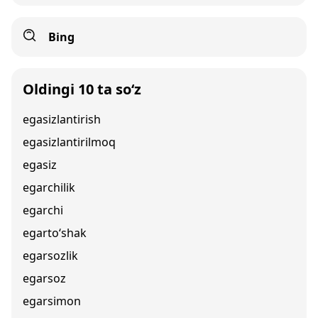
Bing
Oldingi 10 ta so‘z
egasizlantirish
egasizlantirilmoq
egasiz
egarchilik
egarchi
egarto‘shak
egarsozlik
egarsoz
egarsimon