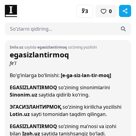
ЎЗ
0
Imlo.uz
saytida
egasizlantirmoq
so‘zining yozilishi
egasizlantirmoq
fe'l
Bo‘g‘inlarga bo‘linishi:
[e-ga-siz-lan-tir-moq]
EGASIZLANTIRMOQ
so‘zining sinonimlarini
Sinonim.uz
saytida qidirib ko‘ring.
ЭГАСИЗЛАНТИРМОҚ
so‘zining kirillcha yozilishi
Lotin.uz
sayti tomonidan taqdim qilingan.
EGASIZLANTIRMOQ
so‘zining ma’nosi va izohi
bilan
Izoh.uz
saytida tanishsangiz bo‘ladi.