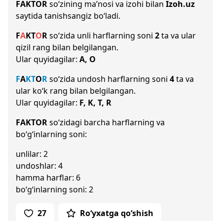
FAKTOR
so‘zining ma’nosi va izohi bilan
Izoh.uz
saytida tanishsangiz bo‘ladi.
F
A
K
T
O
R
so‘zida unli harflarning soni
2
ta va ular
qizil rang bilan belgilangan.
Ular quyidagilar:
A, O
F
A
K
T
O
R
so‘zida undosh harflarning soni
4
ta va
ular ko‘k rang bilan belgilangan.
Ular quyidagilar:
F, K, T, R
FAKTOR
so‘zidagi barcha harflarning va
bo‘g‘inlarning soni:
unlilar: 2
undoshlar: 4
hamma harflar: 6
bo‘g‘inlarning soni: 2
27
Ro‘yxatga qo‘shish