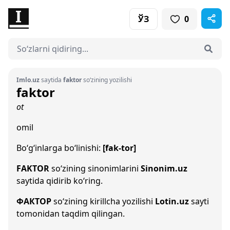
ЎЗ
0
Imlo.uz
saytida
faktor
so‘zining yozilishi
faktor
ot
omil
Bo‘g‘inlarga bo‘linishi:
[fak-tor]
FAKTOR
so‘zining sinonimlarini
Sinonim.uz
saytida qidirib ko‘ring.
ФАКТОР
so‘zining kirillcha yozilishi
Lotin.uz
sayti
tomonidan taqdim qilingan.