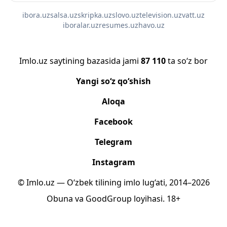
ibora.uz
salsa.uz
skripka.uz
slovo.uz
television.uz
vatt.uz
iboralar.uz
resumes.uz
havo.uz
Imlo.uz saytining bazasida jami
87 110
ta so‘z bor
Yangi so‘z qo‘shish
Aloqa
Facebook
Telegram
Instagram
© Imlo.uz — O‘zbek tilining imlo lug‘ati, 2014–2026
Obuna
va
GoodGroup
loyihasi.
18+