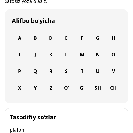
xatosiz yoza olasiz.
Alifbo bo‘yicha
A
B
D
E
F
G
H
I
J
K
L
M
N
O
P
Q
R
S
T
U
V
X
Y
Z
O‘
G‘
SH
CH
Tasodifiy so‘zlar
plafon