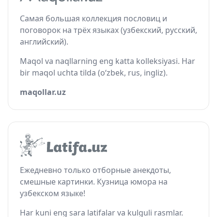
Самая большая коллекция пословиц и
поговорок на трёх языках (узбекский, русский,
английский).
Maqol va naqllarning eng katta kolleksiyasi. Har
bir maqol uchta tilda (o‘zbek, rus, ingliz).
maqollar.uz
Ежедневно только отборные анекдоты,
смешные картинки. Кузница юмора на
узбекском языке!
Har kuni eng sara latifalar va kulguli rasmlar.