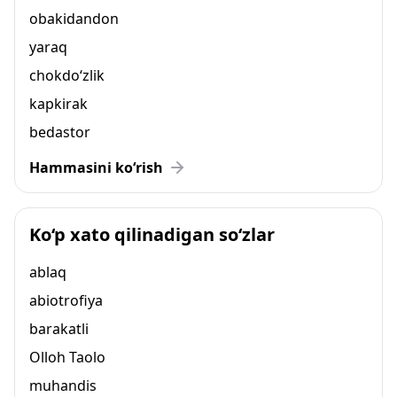
obakidandon
yaraq
chokdo‘zlik
kapkirak
bedastor
Hammasini ko‘rish
Ko‘p xato qilinadigan so‘zlar
ablaq
abiotrofiya
barakatli
Olloh Taolo
muhandis