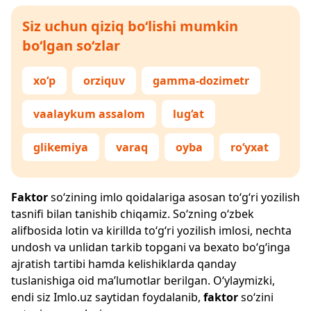
Siz uchun qiziq bo‘lishi mumkin
bo‘lgan so‘zlar
xo‘p
orziquv
gamma-dozimetr
vaalaykum assalom
lug‘at
glikemiya
varaq
oyba
ro‘yxat
Faktor
so‘zining imlo qoidalariga asosan to‘g‘ri yozilish
tasnifi bilan tanishib chiqamiz. So‘zning o‘zbek
alifbosida lotin va kirillda to‘g‘ri yozilish imlosi, nechta
undosh va unlidan tarkib topgani va bexato bo‘g‘inga
ajratish tartibi hamda kelishiklarda qanday
tuslanishiga oid ma’lumotlar berilgan. O‘ylaymizki,
endi siz
Imlo.uz
saytidan foydalanib,
faktor
so‘zini