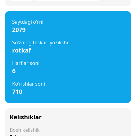
Saytdagi o‘rni
2079
So‘zning teskari yozilishi
rotkaf
Harflar soni
6
Ko‘rishlar soni
710
Kelishiklar
Bosh kelishik