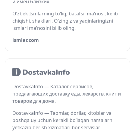
и имён близких.
O‘zbek Ismlarning to‘liq, batafsil ma’nosi, kelib
chiqishi, shakllari. O‘zingiz va yaqinlaringizni
ismlari ma’nosini bilib oling.
ismlar.com
DostavkaInfo — Каталог сервисов,
предлагающих доставку еды, лекарств, книг и
товаров для дома.
DostavkaInfo — Taomlar, dorilar, kitoblar va
boshqa uy uchun kerakli bo‘lagan narsalarni
yetkazib berish xizmatlari bor servislar.