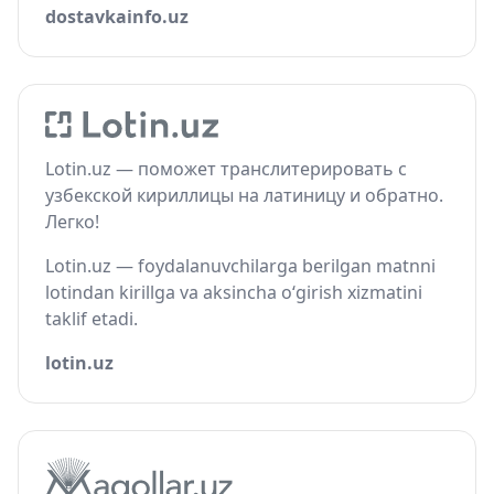
dostavkainfo.uz
Lotin.uz — поможет транслитерировать с
узбекской кириллицы на латиницу и обратно.
Легко!
Lotin.uz — foydalanuvchilarga berilgan matnni
lotindan kirillga va aksincha o‘girish xizmatini
taklif etadi.
lotin.uz