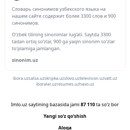
Словарь синонимов узбекского языка на
нашем сайте содержит более 3300 слов и 900
синонимов.
O‘zbek tilining sinonimlar lug‘ati. Saytda 3300
tadan ortiq so‘zlar, 900 ga yaqin sinonim so‘zlar
to‘plamiga jamlangan.
sinonim.uz
ibora.uz
salsa.uz
skripka.uz
slovo.uz
television.uz
vatt.uz
iboralar.uz
resumes.uz
havo.uz
Imlo.uz saytining bazasida jami
87 110
ta so‘z bor
Yangi so‘z qo‘shish
Aloqa