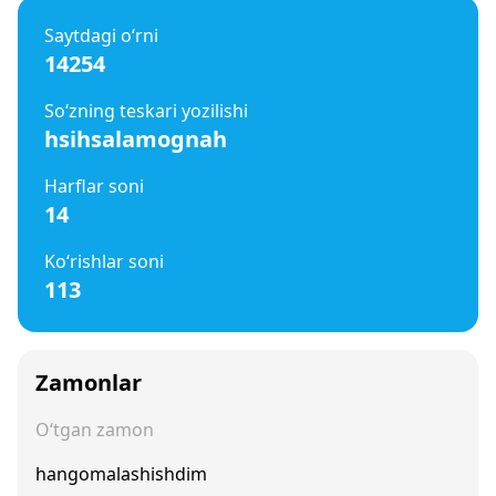
Saytdagi o‘rni
14254
So‘zning teskari yozilishi
hsihsalamognah
Harflar soni
14
Ko‘rishlar soni
113
Zamonlar
O‘tgan zamon
hangomalashishdim