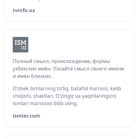
tvinfo.uz
Полный смысл, происхождение, формы
узбекских имён. Узнайте смысл своего имени
и имён близких.
O‘zbek Ismlarning to‘liq, batafsil ma’nosi, kelib
chiqishi, shakllari. O‘zingiz va yaqinlaringizni
ismlari ma’nosini bilib oling.
ismlar.com