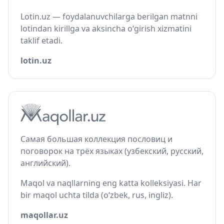
Lotin.uz — foydalanuvchilarga berilgan matnni
lotindan kirillga va aksincha o‘girish xizmatini
taklif etadi.
lotin.uz
Самая большая коллекция пословиц и
поговорок на трёх языках (узбекский, русский,
английский).
Maqol va naqllarning eng katta kolleksiyasi. Har
bir maqol uchta tilda (o‘zbek, rus, ingliz).
maqollar.uz