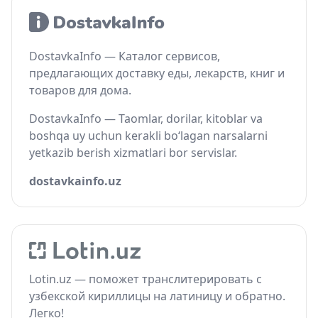
DostavkaInfo — Каталог сервисов,
предлагающих доставку еды, лекарств, книг и
товаров для дома.
DostavkaInfo — Taomlar, dorilar, kitoblar va
boshqa uy uchun kerakli bo‘lagan narsalarni
yetkazib berish xizmatlari bor servislar.
dostavkainfo.uz
Lotin.uz — поможет транслитерировать с
узбекской кириллицы на латиницу и обратно.
Легко!