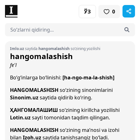
ЎЗ
0
Imlo.uz
saytida
hangomalashish
so‘zining yozilishi
hangomalashish
fe'l
Bo‘g‘inlarga bo‘linishi:
[ha-ngo-ma-la-shish]
HANGOMALASHISH
so‘zining sinonimlarini
Sinonim.uz
saytida qidirib ko‘ring.
ҲАНГОМАЛАШИШ
so‘zining kirillcha yozilishi
Lotin.uz
sayti tomonidan taqdim qilingan.
HANGOMALASHISH
so‘zining ma’nosi va izohi
bilan
Izoh.uz
saytida tanishsangiz bo‘ladi.