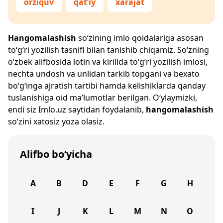
orziquv
qat’iy
xarajat
Hangomalashish
so‘zining imlo qoidalariga asosan
to‘g‘ri yozilish tasnifi bilan tanishib chiqamiz. So‘zning
o‘zbek alifbosida lotin va kirillda to‘g‘ri yozilish imlosi,
nechta undosh va unlidan tarkib topgani va bexato
bo‘g‘inga ajratish tartibi hamda kelishiklarda qanday
tuslanishiga oid ma’lumotlar berilgan. O‘ylaymizki,
endi siz
Imlo.uz
saytidan foydalanib,
hangomalashish
so‘zini xatosiz yoza olasiz.
Alifbo bo‘yicha
A
B
D
E
F
G
H
I
J
K
L
M
N
O