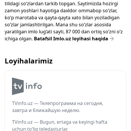
tilidagi so‘zlardan tarkib topgan. Saytimizda hozirgi
zamon yoshlari hayotiga daxldor ommabop so‘zlar,
ko‘p marotaba va qayta-qayta xato bilan yoziladigan
so‘zlar jamlashtirilgan. Mana shu so‘zlar asosida
yaratilgan imlo lug‘ati sayti, 87 000 dan ortiq so‘zni o‘z
ichiga olgan.
Batafsil Imlo.uz loyihasi haqida
Loyihalarimiz
TVinfo.uz — Телепрограмма на сегодня,
завтра и ближайшую неделю.
TVinfo.uz — Bugun, ertaga va keyingi hafta
uchun to‘liq teledasturlar.