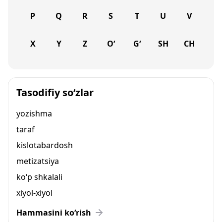
P
Q
R
S
T
U
V
X
Y
Z
O‘
G‘
SH
CH
Tasodifiy so‘zlar
yozishma
taraf
kislotabardosh
metizatsiya
ko‘p shkalali
xiyol-xiyol
Hammasini ko‘rish