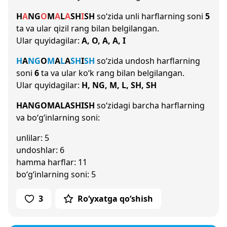
H
A
NG
O
M
A
L
A
SH
I
SH
so‘zida unli harflarning soni
5
ta va ular qizil rang bilan belgilangan.
Ular quyidagilar:
A, O, A, A, I
H
A
NG
O
M
A
L
A
SH
I
SH
so‘zida undosh harflarning
soni
6
ta va ular ko‘k rang bilan belgilangan.
Ular quyidagilar:
H, NG, M, L, SH, SH
HANGOMALASHISH
so‘zidagi barcha harflarning
va bo‘g‘inlarning soni:
unlilar: 5
undoshlar: 6
hamma harflar: 11
bo‘g‘inlarning soni: 5
3
Ro‘yxatga qo‘shish