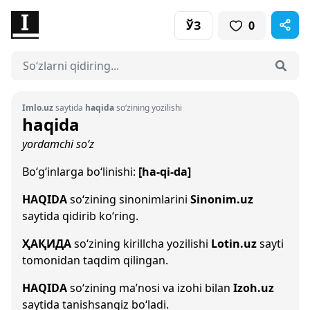
ЎЗ
0
Imlo.uz
saytida
haqida
so‘zining yozilishi
haqida
yordamchi so‘z
Bo‘g‘inlarga bo‘linishi:
[ha-qi-da]
HAQIDA
so‘zining sinonimlarini
Sinonim.uz
saytida qidirib ko‘ring.
ҲАҚИДА
so‘zining kirillcha yozilishi
Lotin.uz
sayti
tomonidan taqdim qilingan.
HAQIDA
so‘zining ma’nosi va izohi bilan
Izoh.uz
saytida tanishsangiz bo‘ladi.