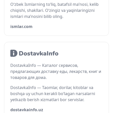
O‘zbek Ismlarning to‘liq, batafsil ma’nosi, kelib
chiqishi, shakllari. O‘zingiz va yaqinlaringizni
ismlari ma’nosini bilib oling.
ismlar.com
DostavkaInfo — Каталог сервисов,
предлагающих доставку еды, лекарств, книг и
товаров для дома.
DostavkaInfo — Taomlar, dorilar, kitoblar va
boshqa uy uchun kerakli bo‘lagan narsalarni
yetkazib berish xizmatlari bor servislar.
dostavkainfo.uz