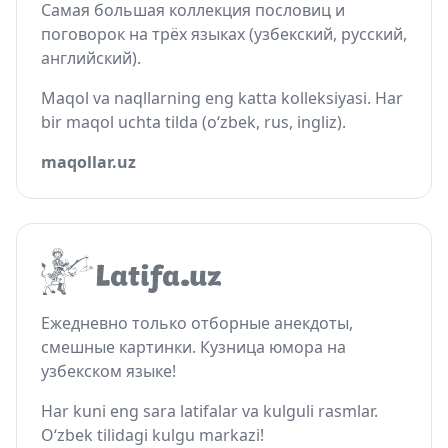
Самая большая коллекция пословиц и
поговорок на трёх языках (узбекский, русский,
английский).
Maqol va naqllarning eng katta kolleksiyasi. Har
bir maqol uchta tilda (o‘zbek, rus, ingliz).
maqollar.uz
Ежедневно только отборные анекдоты,
смешные картинки. Кузница юмора на
узбекском языке!
Har kuni eng sara latifalar va kulguli rasmlar.
O‘zbek tilidagi kulgu markazi!