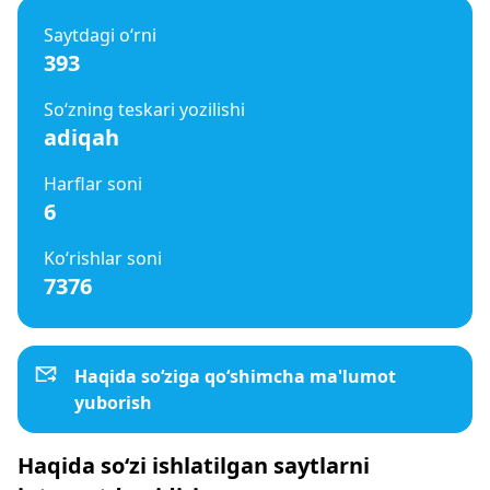
Saytdagi o‘rni
393
So‘zning teskari yozilishi
adiqah
Harflar soni
6
Ko‘rishlar soni
7376
Haqida so‘ziga qo‘shimcha ma'lumot
yuborish
Haqida so‘zi ishlatilgan saytlarni