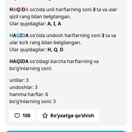
H
A
Q
I
D
A
so‘zida unli harflarning soni
3
ta va ular
qizil rang bilan belgilangan.
Ular quyidagilar:
A, I, A
H
A
Q
I
D
A
so‘zida undosh harflarning soni
3
ta va
ular ko‘k rang bilan belgilangan.
Ular quyidagilar:
H, Q, D
HAQIDA
so‘zidagi barcha harflarning va
bo‘g‘inlarning soni:
unlilar: 3
undoshlar: 3
hamma harflar: 6
bo‘g‘inlarning soni: 3
100
Ro‘yxatga qo‘shish