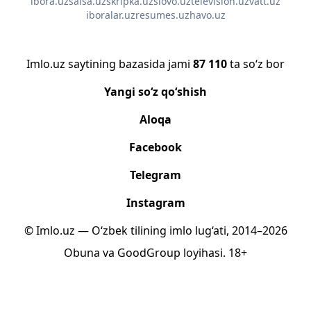
ibora.uz
salsa.uz
skripka.uz
slovo.uz
television.uz
vatt.uz
iboralar.uz
resumes.uz
havo.uz
Imlo.uz saytining bazasida jami
87 110
ta so‘z bor
Yangi so‘z qo‘shish
Aloqa
Facebook
Telegram
Instagram
© Imlo.uz — O‘zbek tilining imlo lug‘ati, 2014–2026
Obuna
va
GoodGroup
loyihasi.
18+