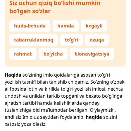
Siz uchun qiziq bo‘lishi mumkin
bo‘lgan so‘zlar
huda-behuda
hamda
kegayli
tabarruklanmoq
to‘g‘ri
ozuqa
rahmat
bo‘yicha
bionavigatsiya
Haqida
so‘zining imlo qoidalariga asosan to‘g‘ri
yozilish tasnifi bilan tanishib chiqamiz. So‘zning o‘zbek
alifbosida lotin va kirillda to‘g‘ri yozilish imlosi, nechta
undosh va unlidan tarkib topgani va bexato bo‘g‘inga
ajratish tartibi hamda kelishiklarda qanday
tuslanishiga oid ma’lumotlar berilgan. O‘ylaymizki,
endi siz
Imlo.uz
saytidan foydalanib,
haqida
so‘zini
xatosiz yoza olasiz.