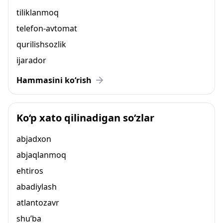
tiliklanmoq
telefon-avtomat
qurilishsozlik
ijarador
Hammasini ko‘rish
Ko‘p xato qilinadigan so‘zlar
abjadxon
abjaqlanmoq
ehtiros
abadiylash
atlantozavr
shu’ba