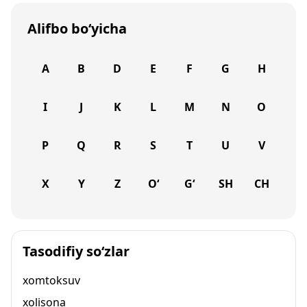
Alifbo bo‘yicha
A
B
D
E
F
G
H
I
J
K
L
M
N
O
P
Q
R
S
T
U
V
X
Y
Z
O‘
G‘
SH
CH
Tasodifiy so‘zlar
xomtoksuv
xolisona