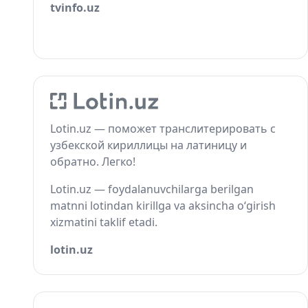
tvinfo.uz
Lotin.uz — поможет транслитерировать с
узбекской кириллицы на латиницу и
обратно. Легко!
Lotin.uz — foydalanuvchilarga berilgan
matnni lotindan kirillga va aksincha o‘girish
xizmatini taklif etadi.
lotin.uz