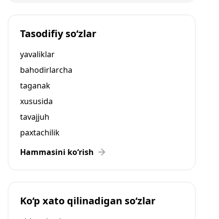
Tasodifiy so‘zlar
yavaliklar
bahodirlarcha
taganak
xususida
tavajjuh
paxtachilik
Hammasini ko‘rish
Ko‘p xato qilinadigan so‘zlar