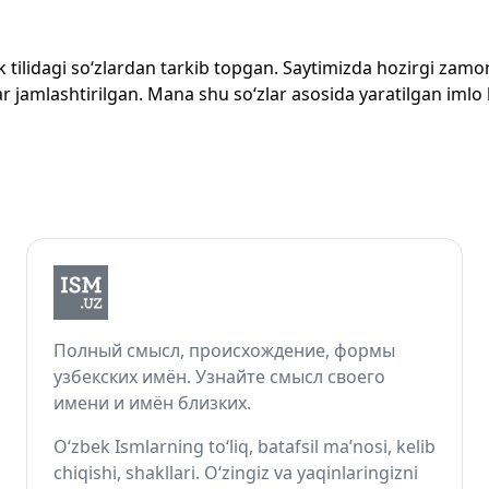
zbek tilidagi so‘zlardan tarkib topgan. Saytimizda hozirgi za
 jamlashtirilgan. Mana shu so‘zlar asosida yaratilgan imlo lug
Полный смысл, происхождение, формы
узбекских имён. Узнайте смысл своего
имени и имён близких.
O‘zbek Ismlarning to‘liq, batafsil ma’nosi, kelib
chiqishi, shakllari. O‘zingiz va yaqinlaringizni