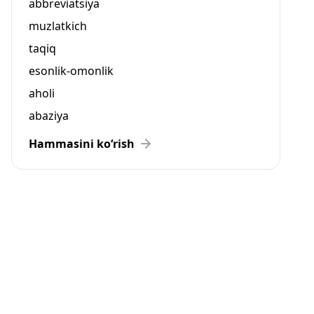
abbreviatsiya
muzlatkich
taqiq
esonlik-omonlik
aholi
abaziya
Hammasini ko‘rish