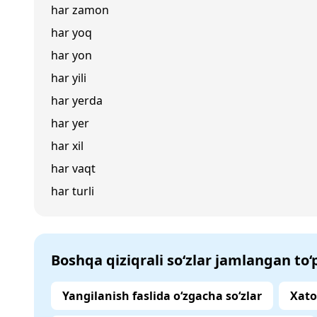
har zamon
har yoq
har yon
har yili
har yerda
har yer
har xil
har vaqt
har turli
Boshqa qiziqrali so‘zlar jamlangan to
Yangilanish faslida o‘zgacha so‘zlar
Xato