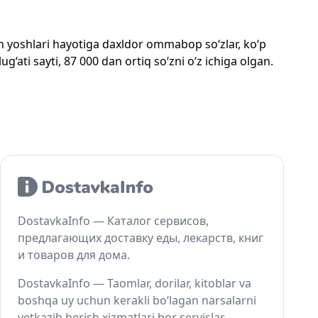
mon yoshlari hayotiga daxldor ommabop so‘zlar, ko‘p
‘ati sayti, 87 000 dan ortiq so‘zni o‘z ichiga olgan.
DostavkaInfo — Каталог сервисов,
предлагающих доставку еды, лекарств, книг
и товаров для дома.
DostavkaInfo — Taomlar, dorilar, kitoblar va
boshqa uy uchun kerakli bo‘lagan narsalarni
yetkazib berish xizmatlari bor servislar.