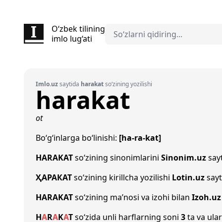
O‘zbek tilining
imlo lug‘ati
Imlo.uz
saytida
harakat
so‘zining yozilishi
harakat
ot
Bo‘g‘inlarga bo‘linishi:
[ha-ra-kat]
HARAKAT
so‘zining sinonimlarini
Sinonim.uz
sayt
ҲАРАКАТ
so‘zining kirillcha yozilishi
Lotin.uz
sayt
HARAKAT
so‘zining ma’nosi va izohi bilan
Izoh.uz
H
A
R
A
K
A
T
so‘zida unli harflarning soni
3
ta va ular