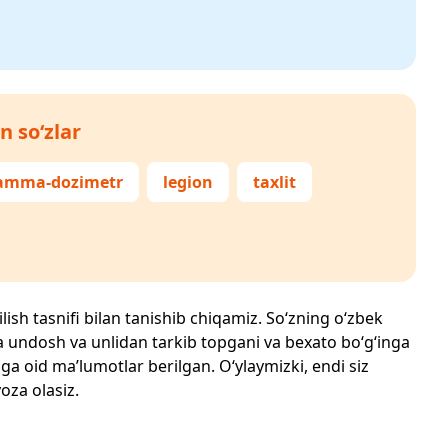
n so‘zlar
amma-dozimetr
legion
taxlit
lish tasnifi bilan tanishib chiqamiz. So‘zning o‘zbek
echta undosh va unlidan tarkib topgani va bexato bo‘g‘inga
ga oid ma’lumotlar berilgan. O‘ylaymizki, endi siz
yoza olasiz.