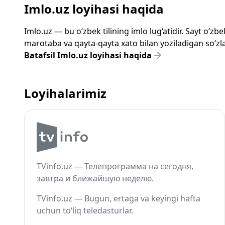
Imlo.uz loyihasi haqida
Imlo.uz — bu o‘zbek tilining imlo lug‘atidir. Sayt o‘
marotaba va qayta-qayta xato bilan yoziladigan so‘zlar
Batafsil Imlo.uz loyihasi haqida
Loyihalarimiz
TVinfo.uz — Телепрограмма на сегодня,
завтра и ближайшую неделю.
TVinfo.uz — Bugun, ertaga va keyingi hafta
uchun to‘liq teledasturlar.