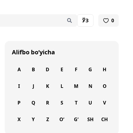
ЎЗ
0
Alifbo bo‘yicha
A
B
D
E
F
G
H
I
J
K
L
M
N
O
P
Q
R
S
T
U
V
X
Y
Z
O‘
G‘
SH
CH