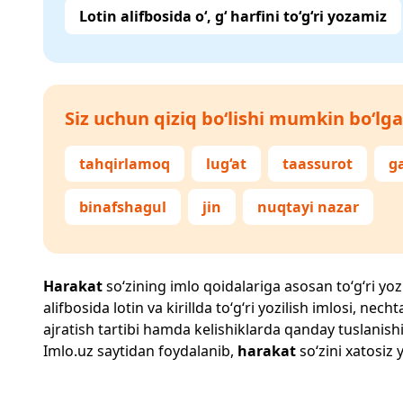
Lotin alifbosida o‘, g‘ harfini to‘g‘ri yozamiz
Siz uchun qiziq bo‘lishi mumkin bo‘lga
tahqirlamoq
lug‘at
taassurot
g
binafshagul
jin
nuqtayi nazar
Harakat
so‘zining imlo qoidalariga asosan to‘g‘ri yozi
alifbosida lotin va kirillda to‘g‘ri yozilish imlosi, n
ajratish tartibi hamda kelishiklarda qanday tuslanishi
Imlo.uz
saytidan foydalanib,
harakat
so‘zini xatosiz 