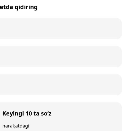
netda qidiring
Keyingi 10 ta so‘z
harakatdagi