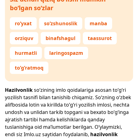
bo‘lgan so‘zlar
ro‘yxat
so‘zshunoslik
manba
orziquv
binafshagul
taassurot
hurmatli
laringospazm
to‘g‘ratmoq
Hazilvonlik
so‘zining imlo qoidalariga asosan to‘g‘ri
yozilish tasnifi bilan tanishib chiqamiz. So‘zning o‘zbek
alifbosida lotin va kirillda to‘g‘ri yozilish imlosi, nechta
undosh va unlidan tarkib topgani va bexato bo‘g‘inga
ajratish tartibi hamda kelishiklarda qanday
tuslanishiga oid ma’lumotlar berilgan. O‘ylaymizki,
endi siz
Imlo.uz
saytidan foydalanib,
hazilvonlik