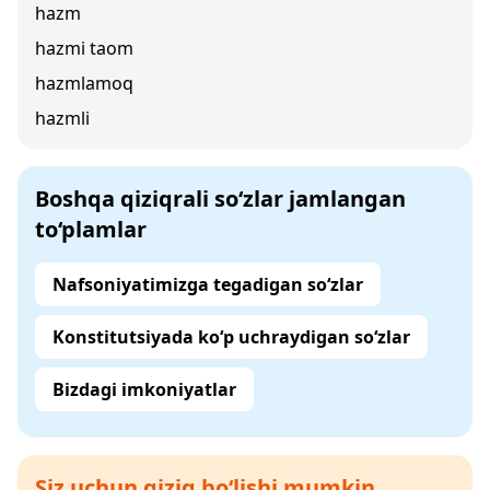
hazm
hazmi taom
hazmlamoq
hazmli
Boshqa qiziqrali so‘zlar jamlangan
to‘plamlar
Nafsoniyatimizga tegadigan so‘zlar
Konstitutsiyada ko‘p uchraydigan so‘zlar
Bizdagi imkoniyatlar
Siz uchun qiziq bo‘lishi mumkin