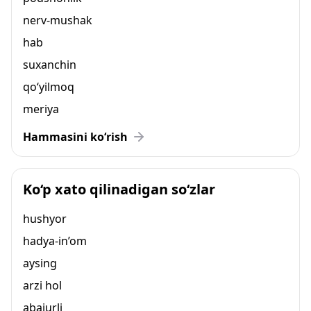
nerv-mushak
hab
suxanchin
qo‘yilmoq
meriya
Hammasini ko‘rish
Ko‘p xato qilinadigan so‘zlar
hushyor
hadya-in’om
aysing
arzi hol
abajurli