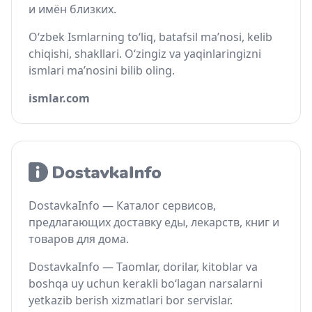
и имён близких.
O‘zbek Ismlarning to‘liq, batafsil ma’nosi, kelib
chiqishi, shakllari. O‘zingiz va yaqinlaringizni
ismlari ma’nosini bilib oling.
ismlar.com
DostavkaInfo — Каталог сервисов,
предлагающих доставку еды, лекарств, книг и
товаров для дома.
DostavkaInfo — Taomlar, dorilar, kitoblar va
boshqa uy uchun kerakli bo‘lagan narsalarni
yetkazib berish xizmatlari bor servislar.