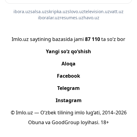
ibora.uz
salsa.uz
skripka.uz
slovo.uz
television.uz
vatt.uz
iboralar.uz
resumes.uz
havo.uz
Imlo.uz saytining bazasida jami
87 110
ta so‘z bor
Yangi so‘z qo‘shish
Aloqa
Facebook
Telegram
Instagram
© Imlo.uz — O‘zbek tilining imlo lug‘ati, 2014–2026
Obuna
va
GoodGroup
loyihasi.
18+