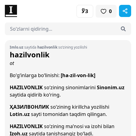
ЎЗ
0
Imlo.uz
saytida
hazilvonlik
so‘zining yozilishi
hazilvonlik
ot
Bo‘g‘inlarga bo‘linishi:
[ha-zil-von-lik]
HAZILVONLIK
so‘zining sinonimlarini
Sinonim.uz
saytida qidirib ko‘ring.
ҲАЗИЛВОНЛИК
so‘zining kirillcha yozilishi
Lotin.uz
sayti tomonidan taqdim qilingan.
HAZILVONLIK
so‘zining ma’nosi va izohi bilan
Izoh.uz
saytida tanishsangiz bo‘ladi.