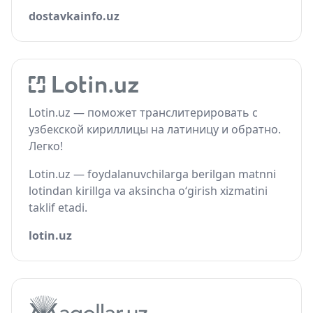
dostavkainfo.uz
Lotin.uz — поможет транслитерировать с
узбекской кириллицы на латиницу и обратно.
Легко!
Lotin.uz — foydalanuvchilarga berilgan matnni
lotindan kirillga va aksincha o‘girish xizmatini
taklif etadi.
lotin.uz