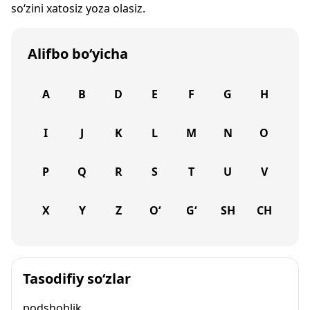
so‘zini xatosiz yoza olasiz.
Alifbo bo‘yicha
A
B
D
E
F
G
H
I
J
K
L
M
N
O
P
Q
R
S
T
U
V
X
Y
Z
O‘
G‘
SH
CH
Tasodifiy so‘zlar
podshohlik