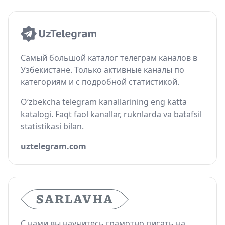
Самый большой каталог телеграм каналов в
Узбекистане. Только активные каналы по
категориям и с подробной статистикой.
O‘zbekcha telegram kanallarining eng katta
katalogi. Faqt faol kanallar, ruknlarda va batafsil
statistikasi bilan.
uztelegram.com
С нами вы научитесь грамотно писать на