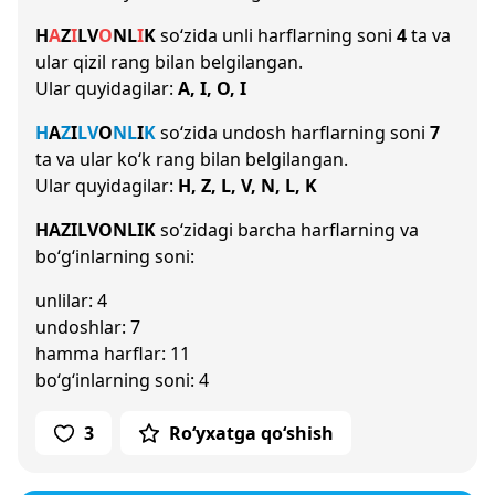
H
A
Z
I
L
V
O
N
L
I
K
so‘zida unli harflarning soni
4
ta va
ular qizil rang bilan belgilangan.
Ular quyidagilar:
A, I, O, I
H
A
Z
I
L
V
O
N
L
I
K
so‘zida undosh harflarning soni
7
ta va ular ko‘k rang bilan belgilangan.
Ular quyidagilar:
H, Z, L, V, N, L, K
HAZILVONLIK
so‘zidagi barcha harflarning va
bo‘g‘inlarning soni:
unlilar: 4
undoshlar: 7
hamma harflar: 11
bo‘g‘inlarning soni: 4
3
Ro‘yxatga qo‘shish