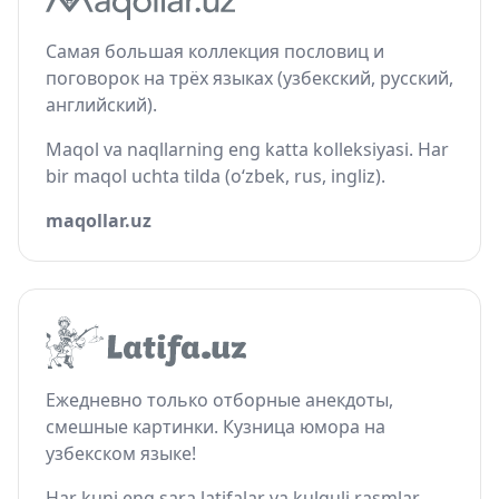
Самая большая коллекция пословиц и
поговорок на трёх языках (узбекский, русский,
английский).
Maqol va naqllarning eng katta kolleksiyasi. Har
bir maqol uchta tilda (o‘zbek, rus, ingliz).
maqollar.uz
Ежедневно только отборные анекдоты,
смешные картинки. Кузница юмора на
узбекском языке!
Har kuni eng sara latifalar va kulguli rasmlar.