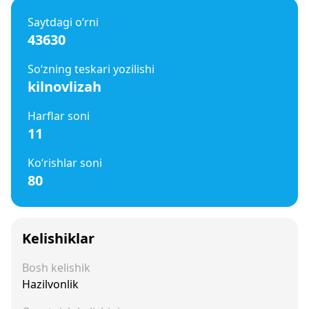
Saytdagi o‘rni
43630
So‘zning teskari yozilishi
kilnovlizah
Harflar soni
11
Ko‘rishlar soni
80
Kelishiklar
Bosh kelishik
Hazilvonlik