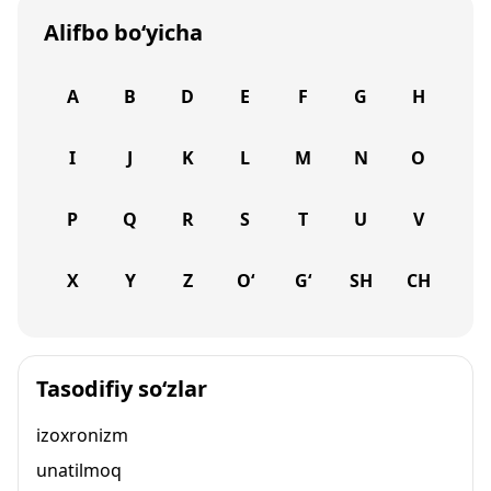
Alifbo bo‘yicha
A
B
D
E
F
G
H
I
J
K
L
M
N
O
P
Q
R
S
T
U
V
X
Y
Z
O‘
G‘
SH
CH
Tasodifiy so‘zlar
izoxronizm
unatilmoq