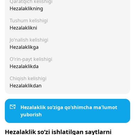
Qaratqich kelishigi
Hezalaklikning
Tushum kelishigi
Hezalaklikni
Jo‘nalish kelishigi
Hezalaklikga
O‘rin-payt kelishigi
Hezalaklikda
Chiqish kelishigi
Hezalaklikdan
Hezalaklik so‘ziga qo‘shimcha ma'lumot
yuborish
Hezalaklik so‘zi ishlatilgan saytlarni