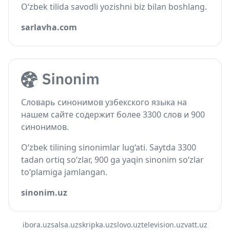
O‘zbek tilida savodli yozishni biz bilan boshlang.
sarlavha.com
Словарь синонимов узбекского языка на
нашем сайте содержит более 3300 слов и 900
синонимов.
O‘zbek tilining sinonimlar lug‘ati. Saytda 3300
tadan ortiq so‘zlar, 900 ga yaqin sinonim so‘zlar
to‘plamiga jamlangan.
sinonim.uz
ibora.uz
salsa.uz
skripka.uz
slovo.uz
television.uz
vatt.uz