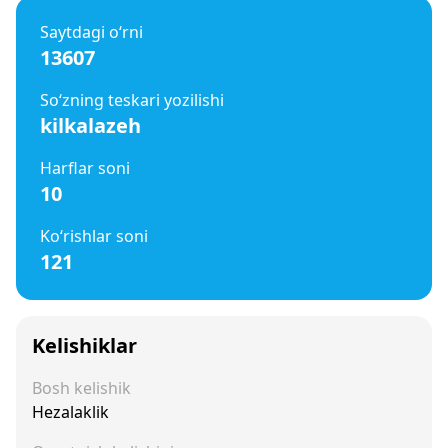
Saytdagi o‘rni
13607
So‘zning teskari yozilishi
kilkalazeh
Harflar soni
10
Ko‘rishlar soni
121
Kelishiklar
Bosh kelishik
Hezalaklik