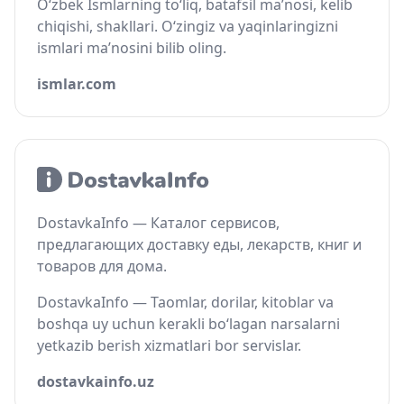
O‘zbek Ismlarning to‘liq, batafsil ma’nosi, kelib
chiqishi, shakllari. O‘zingiz va yaqinlaringizni
ismlari ma’nosini bilib oling.
ismlar.com
DostavkaInfo — Каталог сервисов,
предлагающих доставку еды, лекарств, книг и
товаров для дома.
DostavkaInfo — Taomlar, dorilar, kitoblar va
boshqa uy uchun kerakli bo‘lagan narsalarni
yetkazib berish xizmatlari bor servislar.
dostavkainfo.uz