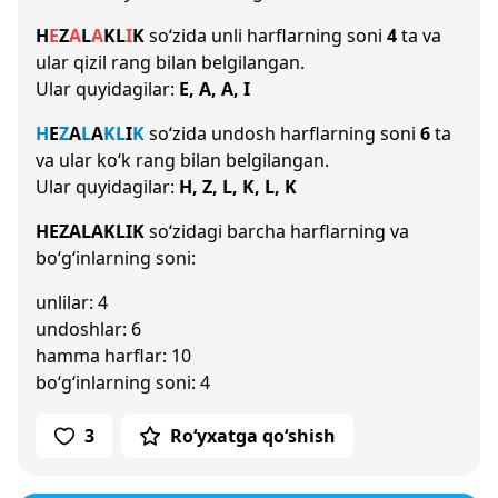
H
E
Z
A
L
A
K
L
I
K
so‘zida unli harflarning soni
4
ta va
ular qizil rang bilan belgilangan.
Ular quyidagilar:
E, A, A, I
H
E
Z
A
L
A
K
L
I
K
so‘zida undosh harflarning soni
6
ta
va ular ko‘k rang bilan belgilangan.
Ular quyidagilar:
H, Z, L, K, L, K
HEZALAKLIK
so‘zidagi barcha harflarning va
bo‘g‘inlarning soni:
unlilar: 4
undoshlar: 6
hamma harflar: 10
bo‘g‘inlarning soni: 4
3
Ro‘yxatga qo‘shish