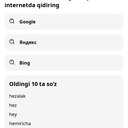
internetda qidiring
Google
Яндекс
Bing
Oldingi 10 ta so‘z
hezalak
hez
hey
hemiricha