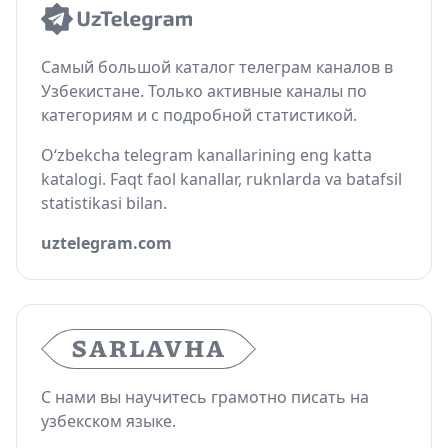
Самый большой каталог телеграм каналов в
Узбекистане. Только активные каналы по
категориям и с подробной статистикой.
O‘zbekcha telegram kanallarining eng katta
katalogi. Faqt faol kanallar, ruknlarda va batafsil
statistikasi bilan.
uztelegram.com
С нами вы научитесь грамотно писать на
узбекском языке.