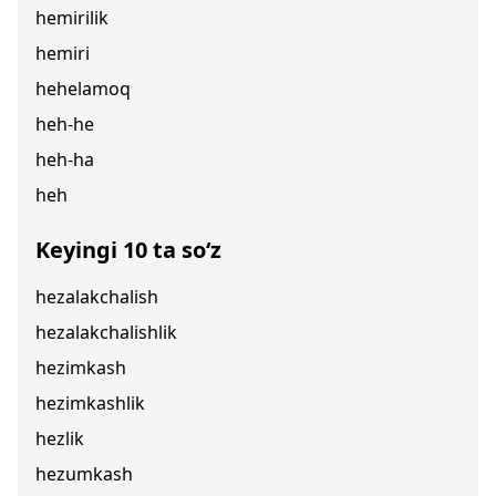
hemirilik
hemiri
hehelamoq
heh-he
heh-ha
heh
Keyingi 10 ta so‘z
hezalakchalish
hezalakchalishlik
hezimkash
hezimkashlik
hezlik
hezumkash