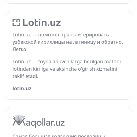
Lotin.uz — поможет транслитерировать с
узбекской кириллицы на латиницу и обратно.
Легко!
Lotin.uz — foydalanuvchilarga berilgan matnni
lotindan kirillga va aksincha o‘girish xizmatini
taklif etadi.
lotin.uz
Самая большая коллекция пословиц и