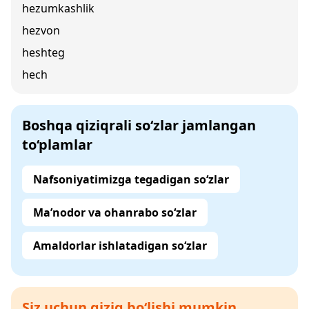
hezumkashlik
hezvon
heshteg
hech
Boshqa qiziqrali so‘zlar jamlangan
to‘plamlar
Nafsoniyatimizga tegadigan so‘zlar
Ma’nodor va ohanrabo so‘zlar
Amaldorlar ishlatadigan so‘zlar
Siz uchun qiziq bo‘lishi mumkin