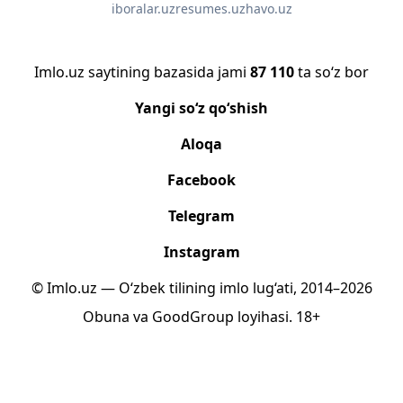
iboralar.uz
resumes.uz
havo.uz
Imlo.uz saytining bazasida jami
87 110
ta so‘z bor
Yangi so‘z qo‘shish
Aloqa
Facebook
Telegram
Instagram
© Imlo.uz — O‘zbek tilining imlo lug‘ati, 2014–2026
Obuna
va
GoodGroup
loyihasi.
18+