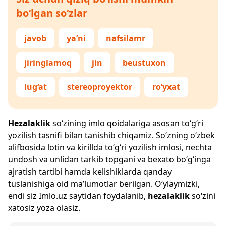
bo‘lgan so‘zlar
javob
ya’ni
nafsilamr
jiringlamoq
jin
beustuxon
lug‘at
stereoproyektor
ro‘yxat
Hezalaklik
so‘zining imlo qoidalariga asosan to‘g‘ri
yozilish tasnifi bilan tanishib chiqamiz. So‘zning o‘zbek
alifbosida lotin va kirillda to‘g‘ri yozilish imlosi, nechta
undosh va unlidan tarkib topgani va bexato bo‘g‘inga
ajratish tartibi hamda kelishiklarda qanday
tuslanishiga oid ma’lumotlar berilgan. O‘ylaymizki,
endi siz
Imlo.uz
saytidan foydalanib,
hezalaklik
so‘zini
xatosiz yoza olasiz.