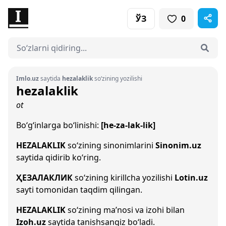
ЎЗ
0
Imlo.uz
saytida
hezalaklik
so‘zining yozilishi
hezalaklik
ot
Bo‘g‘inlarga bo‘linishi:
[he-za-lak-lik]
HEZALAKLIK
so‘zining sinonimlarini
Sinonim.uz
saytida qidirib ko‘ring.
ҲЕЗАЛАКЛИК
so‘zining kirillcha yozilishi
Lotin.uz
sayti tomonidan taqdim qilingan.
HEZALAKLIK
so‘zining ma’nosi va izohi bilan
Izoh.uz
saytida tanishsangiz bo‘ladi.