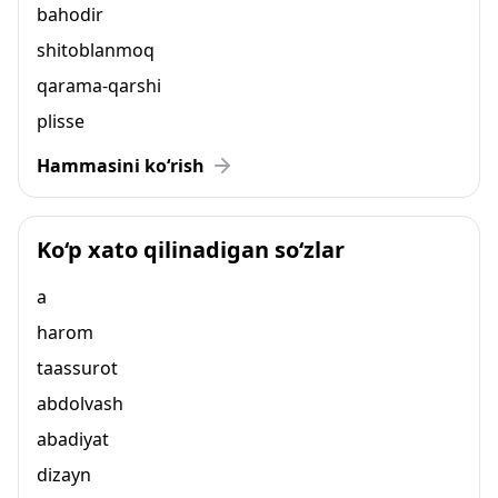
bahodir
shitoblanmoq
qarama-qarshi
plisse
Hammasini ko‘rish
Ko‘p xato qilinadigan so‘zlar
a
harom
taassurot
abdolvash
abadiyat
dizayn