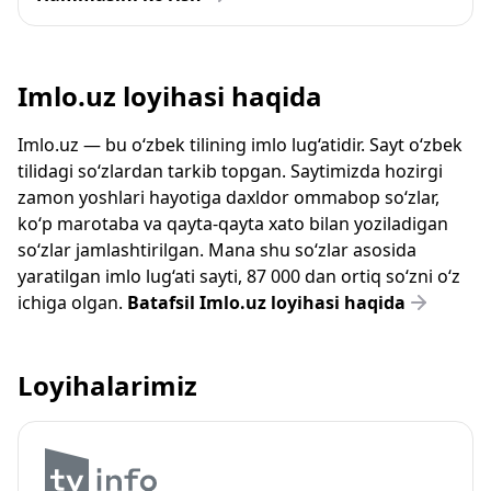
Imlo.uz loyihasi haqida
Imlo.uz — bu o‘zbek tilining imlo lug‘atidir. Sayt o‘zbek
tilidagi so‘zlardan tarkib topgan. Saytimizda hozirgi
zamon yoshlari hayotiga daxldor ommabop so‘zlar,
ko‘p marotaba va qayta-qayta xato bilan yoziladigan
so‘zlar jamlashtirilgan. Mana shu so‘zlar asosida
yaratilgan imlo lug‘ati sayti, 87 000 dan ortiq so‘zni o‘z
ichiga olgan.
Batafsil Imlo.uz loyihasi haqida
Loyihalarimiz