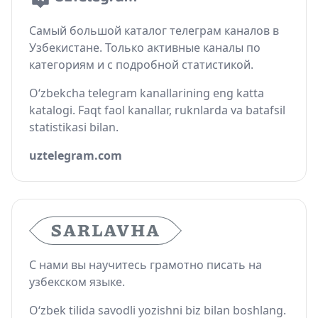
Самый большой каталог телеграм каналов в
Узбекистане. Только активные каналы по
категориям и с подробной статистикой.
O‘zbekcha telegram kanallarining eng katta
katalogi. Faqt faol kanallar, ruknlarda va batafsil
statistikasi bilan.
uztelegram.com
С нами вы научитесь грамотно писать на
узбекском языке.
O‘zbek tilida savodli yozishni biz bilan boshlang.