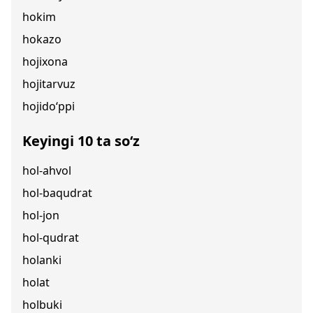
hokim
hokazo
hojixona
hojitarvuz
hojido‘ppi
Keyingi 10 ta so‘z
hol-ahvol
hol-baqudrat
hol-jon
hol-qudrat
holanki
holat
holbuki