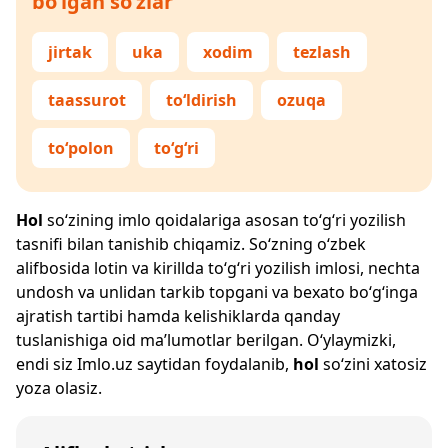
bo‘lgan so‘zlar
jirtak
uka
xodim
tezlash
taassurot
to‘ldirish
ozuqa
to‘polon
to‘g‘ri
Hol
so‘zining imlo qoidalariga asosan to‘g‘ri yozilish
tasnifi bilan tanishib chiqamiz. So‘zning o‘zbek
alifbosida lotin va kirillda to‘g‘ri yozilish imlosi, nechta
undosh va unlidan tarkib topgani va bexato bo‘g‘inga
ajratish tartibi hamda kelishiklarda qanday
tuslanishiga oid ma’lumotlar berilgan. O‘ylaymizki,
endi siz
Imlo.uz
saytidan foydalanib,
hol
so‘zini xatosiz
yoza olasiz.