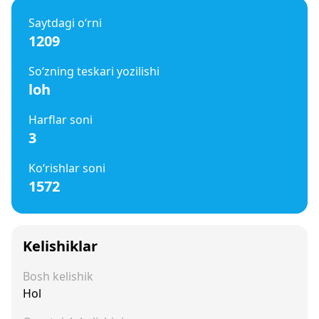
Saytdagi o‘rni
1209
So‘zning teskari yozilishi
loh
Harflar soni
3
Ko‘rishlar soni
1572
Kelishiklar
Bosh kelishik
Hol