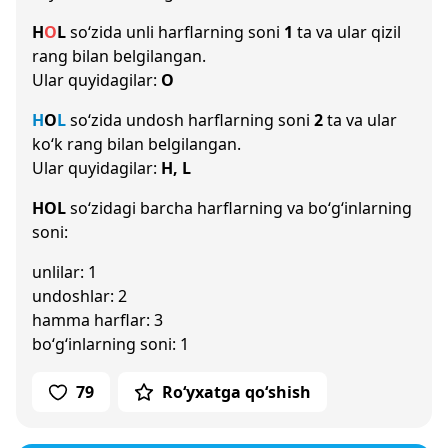
H
O
L
so‘zida unli harflarning soni
1
ta va ular qizil
rang bilan belgilangan.
Ular quyidagilar:
O
H
O
L
so‘zida undosh harflarning soni
2
ta va ular
ko‘k rang bilan belgilangan.
Ular quyidagilar:
H, L
HOL
so‘zidagi barcha harflarning va bo‘g‘inlarning
soni:
unlilar: 1
undoshlar: 2
hamma harflar: 3
bo‘g‘inlarning soni: 1
79
Ro‘yxatga qo‘shish