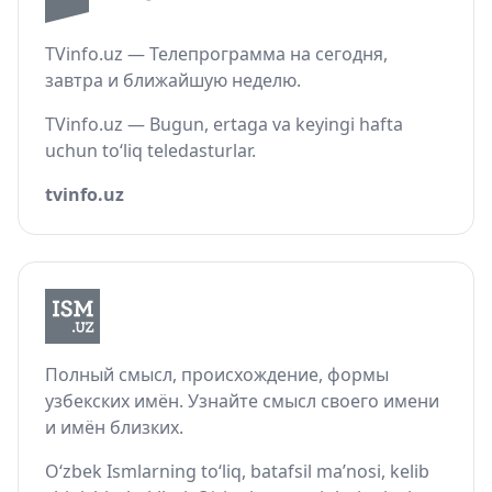
TVinfo.uz — Телепрограмма на сегодня,
завтра и ближайшую неделю.
TVinfo.uz — Bugun, ertaga va keyingi hafta
uchun to‘liq teledasturlar.
tvinfo.uz
Полный смысл, происхождение, формы
узбекских имён. Узнайте смысл своего имени
и имён близких.
O‘zbek Ismlarning to‘liq, batafsil ma’nosi, kelib