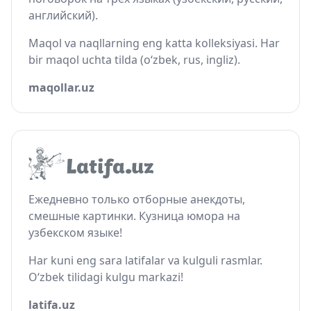
английский).
Maqol va naqllarning eng katta kolleksiyasi. Har
bir maqol uchta tilda (o‘zbek, rus, ingliz).
maqollar.uz
Ежедневно только отборные анекдоты,
смешные картинки. Кузница юмора на
узбекском языке!
Har kuni eng sara latifalar va kulguli rasmlar.
O‘zbek tilidagi kulgu markazi!
latifa.uz