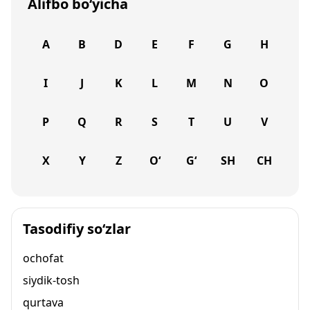
Alifbo bo‘yicha
A
B
D
E
F
G
H
I
J
K
L
M
N
O
P
Q
R
S
T
U
V
X
Y
Z
O‘
G‘
SH
CH
Tasodifiy so‘zlar
ochofat
siydik-tosh
qurtava