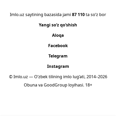
Imlo.uz saytining bazasida jami
87 110
ta so‘z bor
Yangi so‘z qo‘shish
Aloqa
Facebook
Telegram
Instagram
© Imlo.uz — O‘zbek tilining imlo lug‘ati, 2014–2026
Obuna
va
GoodGroup
loyihasi.
18+