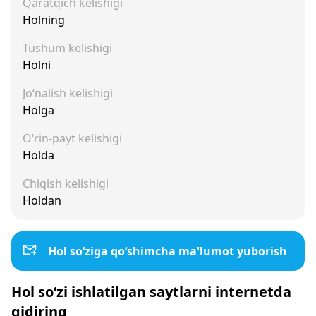
Qaratqich kelishigi
Holning
Tushum kelishigi
Holni
Jo‘nalish kelishigi
Holga
O‘rin-payt kelishigi
Holda
Chiqish kelishigi
Holdan
Hol so‘ziga qo‘shimcha ma'lumot yuborish
Hol so‘zi ishlatilgan saytlarni internetda
qidiring