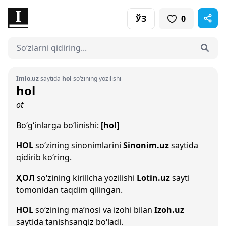
ЎЗ
0
Imlo.uz
saytida
hol
so‘zining yozilishi
hol
ot
Bo‘g‘inlarga bo‘linishi:
[hol]
HOL
so‘zining sinonimlarini
Sinonim.uz
saytida
qidirib ko‘ring.
ҲОЛ
so‘zining kirillcha yozilishi
Lotin.uz
sayti
tomonidan taqdim qilingan.
HOL
so‘zining ma’nosi va izohi bilan
Izoh.uz
saytida tanishsangiz bo‘ladi.