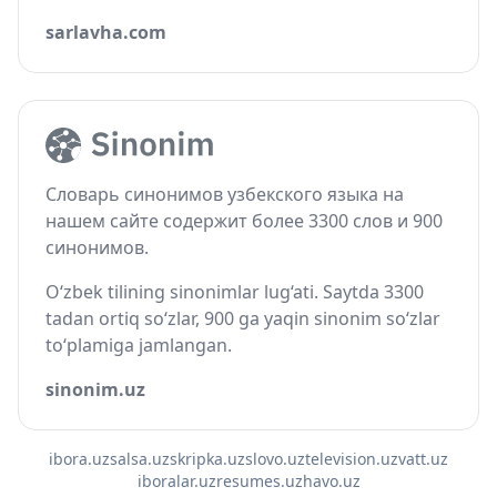
sarlavha.com
Словарь синонимов узбекского языка на
нашем сайте содержит более 3300 слов и 900
синонимов.
O‘zbek tilining sinonimlar lug‘ati. Saytda 3300
tadan ortiq so‘zlar, 900 ga yaqin sinonim so‘zlar
to‘plamiga jamlangan.
sinonim.uz
ibora.uz
salsa.uz
skripka.uz
slovo.uz
television.uz
vatt.uz
iboralar.uz
resumes.uz
havo.uz