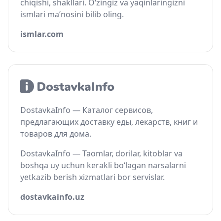
chiqishi, shakllari. O‘zingiz va yaqinlaringizni
ismlari ma’nosini bilib oling.
ismlar.com
DostavkaInfo — Каталог сервисов,
предлагающих доставку еды, лекарств, книг и
товаров для дома.
DostavkaInfo — Taomlar, dorilar, kitoblar va
boshqa uy uchun kerakli bo‘lagan narsalarni
yetkazib berish xizmatlari bor servislar.
dostavkainfo.uz