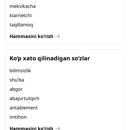
meksikacha
klarnetchi
taqillamoq
Hammasini ko‘rish
Ko‘p xato qilinadigan so‘zlar
bilimsizlik
shu’ba
abgor
abajurtutqich
antablement
imtihon
Hammasini ko‘rish