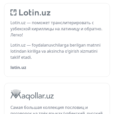
Lotin.uz — поможет транслитерировать с
узбекской кириллицы на латиницу и обратно.
Легко!
Lotin.uz — foydalanuvchilarga berilgan matnni
lotindan kirillga va aksincha o‘girish xizmatini
taklif etadi.
lotin.uz
Самая большая коллекция пословиц и
поговорок на трёх языках (узбекский, русский,