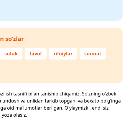
n so‘zlar
suluk
tavof
rifoiylar
sunnat
zilish tasnifi bilan tanishib chiqamiz. So‘zning o‘zbek
echta undosh va unlidan tarkib topgani va bexato bo‘g‘inga
ga oid ma’lumotlar berilgan. O‘ylaymizki, endi siz
z yoza olasiz.