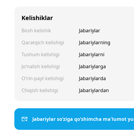
Kelishiklar
Bosh kelishik
Jabariylar
Qaratqich kelishigi
Jabariylarning
Tushum kelishigi
Jabariylarni
Jo‘nalish kelishigi
Jabariylarga
O‘rin-payt kelishigi
Jabariylarda
Chiqish kelishigi
Jabariylardan
Jabariylar so‘ziga qo‘shimcha ma'lumot y