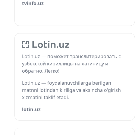
tvinfo.uz
Lotin.uz — поможет транслитерировать с
узбекской кириллицы на латиницу и
обратно. Легко!
Lotin.uz — foydalanuvchilarga berilgan
matnni lotindan kirillga va aksincha o‘girish
xizmatini taklif etadi.
lotin.uz