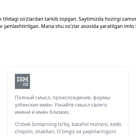
zbek tilidagi so‘zlardan tarkib topgan. Saytimizda hozirgi za
 jamlashtirilgan. Mana shu so‘zlar asosida yaratilgan imlo lug
Полный смысл, происхождение, формы
узбекских имён. Узнайте смысл своего
имени и имён близких.
O‘zbek Ismlarning to‘liq, batafsil ma’nosi, kelib
chiqishi, shakllari. O‘zingiz va yaqinlaringizni