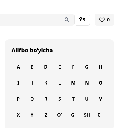
ЎЗ
0
Alifbo bo‘yicha
A
B
D
E
F
G
H
I
J
K
L
M
N
O
P
Q
R
S
T
U
V
X
Y
Z
O‘
G‘
SH
CH