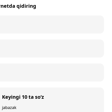
ernetda qidiring
Keyingi 10 ta so‘z
jabazak