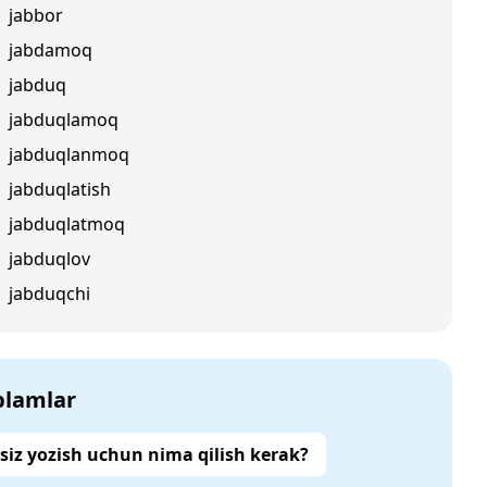
jabbor
jabdamoq
jabduq
jabduqlamoq
jabduqlanmoq
jabduqlatish
jabduqlatmoq
jabduqlov
jabduqchi
‘plamlar
siz yozish uchun nima qilish kerak?