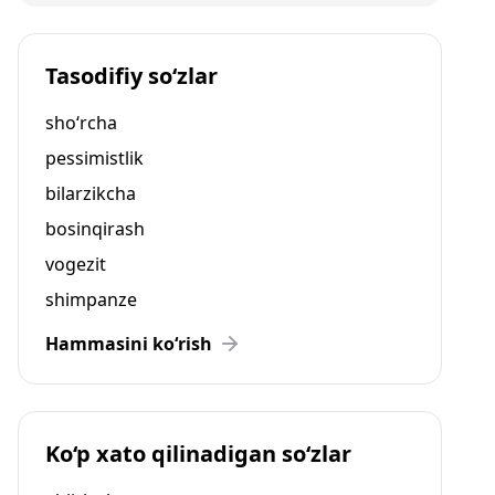
Tasodifiy so‘zlar
sho‘rcha
pessimistlik
bilarzikcha
bosinqirash
vogezit
shimpanze
Hammasini ko‘rish
Ko‘p xato qilinadigan so‘zlar