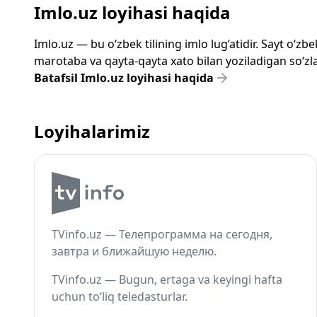
Imlo.uz loyihasi haqida
Imlo.uz — bu o‘zbek tilining imlo lug‘atidir. Sayt o‘
marotaba va qayta-qayta xato bilan yoziladigan so‘zlar
Batafsil Imlo.uz loyihasi haqida
Loyihalarimiz
TVinfo.uz — Телепрограмма на сегодня,
завтра и ближайшую неделю.
TVinfo.uz — Bugun, ertaga va keyingi hafta
uchun to‘liq teledasturlar.