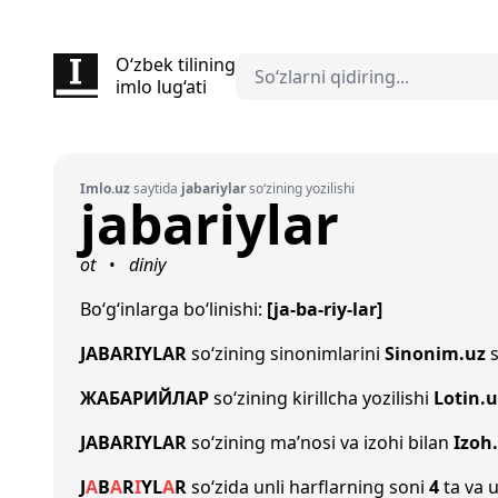
O‘zbek tilining
imlo lug‘ati
Imlo.uz
saytida
jabariylar
so‘zining yozilishi
jabariylar
ot
diniy
•
Bo‘g‘inlarga bo‘linishi:
[ja-ba-riy-lar]
JABARIYLAR
so‘zining sinonimlarini
Sinonim.uz
s
ЖАБАРИЙЛАР
so‘zining kirillcha yozilishi
Lotin.u
JABARIYLAR
so‘zining ma’nosi va izohi bilan
Izoh
J
A
B
A
R
I
Y
L
A
R
so‘zida unli harflarning soni
4
ta va u