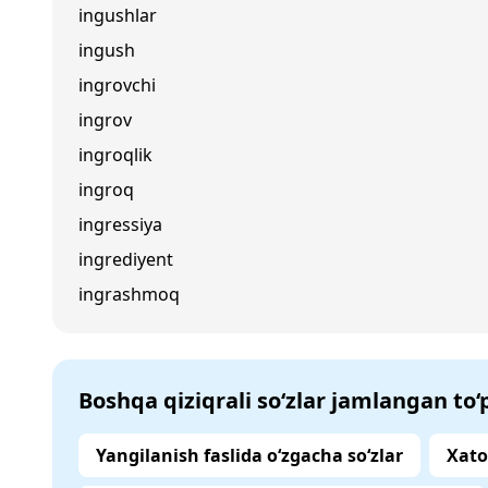
ingushlar
ingush
ingrovchi
ingrov
ingroqlik
ingroq
ingressiya
ingrediyent
ingrashmoq
Boshqa qiziqrali so‘zlar jamlangan to
Yangilanish faslida o‘zgacha so‘zlar
Xato