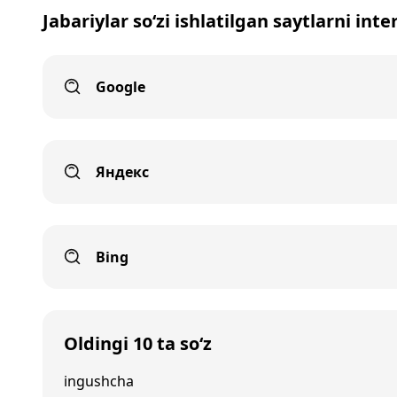
Jabariylar so‘zi ishlatilgan saytlarni int
Google
Яндекс
Bing
Oldingi 10 ta so‘z
ingushcha