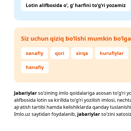
Lotin alifbosida o‘, g‘ harfini to‘g‘ri yozamiz
Siz uchun qiziq bo‘lishi mumkin bo‘lga
xanafiy
qori
xirqa
hurufiylar
hanafiy
Jabariylar
so‘zining imlo qoidalariga asosan to‘g‘ri yo
alifbosida lotin va kirillda to‘g‘ri yozilish imlosi, n
ajratish tartibi hamda kelishiklarda qanday tuslanishi
Imlo.uz
saytidan foydalanib,
jabariylar
so‘zini xatosi