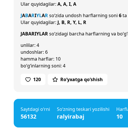
Ular quyidagilar:
A, A, I, A
J
A
B
A
R
I
Y
L
A
R
so‘zida undosh harflarning soni
6
ta 
Ular quyidagilar:
J, B, R, Y, L, R
JABARIYLAR
so‘zidagi barcha harflarning va bo‘g‘
unlilar: 4
undoshlar: 6
hamma harflar: 10
bo‘g‘inlarning soni: 4
120
Ro‘yxatga qo‘shish
Saytdagi o‘rni
So‘zning teskari yozilishi
Harfl
56132
ralyirabaj
10