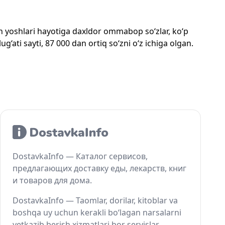
mon yoshlari hayotiga daxldor ommabop so‘zlar, ko‘p
‘ati sayti, 87 000 dan ortiq so‘zni o‘z ichiga olgan.
DostavkaInfo — Каталог сервисов,
предлагающих доставку еды, лекарств, книг
и товаров для дома.
DostavkaInfo — Taomlar, dorilar, kitoblar va
boshqa uy uchun kerakli bo‘lagan narsalarni
yetkazib berish xizmatlari bor servislar.