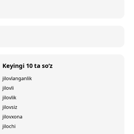
Keyingi 10 ta so‘z
jilovlanganlik
jilovli
jilovlik
jilovsiz
jilovxona
jilochi