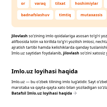
or
varaq
tilxat
hoshimiylar
badnafslashuv
timtiq
mutaxassis
Jilovlash
so‘zining imlo qoidalariga asosan to‘g‘ri yoz
alifbosida lotin va kirillda to‘g‘ri yozilish imlosi, n
ajratish tartibi hamda kelishiklarda qanday tuslanishi
Imlo.uz
saytidan foydalanib,
jilovlash
so‘zini xatosiz 
Imlo.uz loyihasi haqida
Imlo.uz — bu o‘zbek tilining imlo lug‘atidir. Sayt o‘
marotaba va qayta-qayta xato bilan yoziladigan so‘zlar
Batafsil Imlo.uz loyihasi haqida