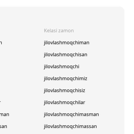
Kelasi zamon
n
jilovlashmoqchiman
n
jilovlashmoqchisan
jilovlashmoqchi
z
jilovlashmoqchimiz
jilovlashmoqchisiz
r
jilovlashmoqchilar
pman
jilovlashmoqchimasman
san
jilovlashmoqchimassan