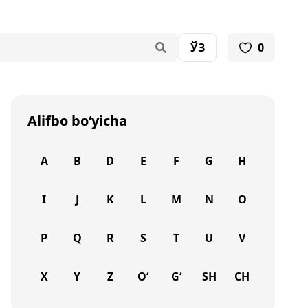
ЎЗ
0
Alifbo bo‘yicha
A
B
D
E
F
G
H
I
J
K
L
M
N
O
P
Q
R
S
T
U
V
X
Y
Z
O‘
G‘
SH
CH