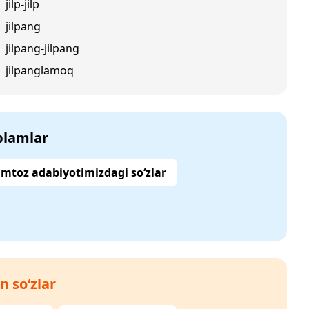
jilp-jilp
jilpang
jilpang-jilpang
jilpanglamoq
‘plamlar
mtoz adabiyotimizdagi so‘zlar
n so‘zlar