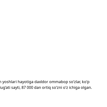
mon yoshlari hayotiga daxldor ommabop so‘zlar, ko‘p
‘ati sayti, 87 000 dan ortiq so‘zni o‘z ichiga olgan.