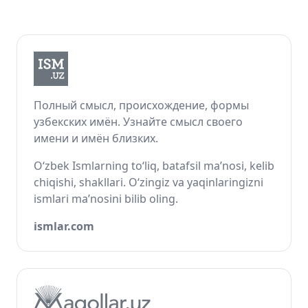
Полный смысл, происхождение, формы
узбекских имён. Узнайте смысл своего
имени и имён близких.
O‘zbek Ismlarning to‘liq, batafsil ma’nosi, kelib
chiqishi, shakllari. O‘zingiz va yaqinlaringizni
ismlari ma’nosini bilib oling.
ismlar.com