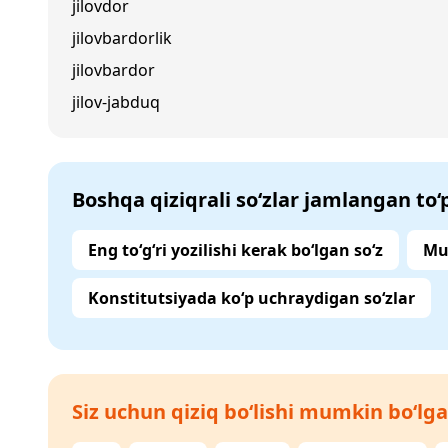
jilovdor
jilovbardorlik
jilovbardor
jilov-jabduq
Boshqa qiziqrali so‘zlar jamlangan to
Eng to‘g‘ri yozilishi kerak bo‘lgan so‘z
Mu
Konstitutsiyada ko‘p uchraydigan so‘zlar
Siz uchun qiziq bo‘lishi mumkin bo‘lga