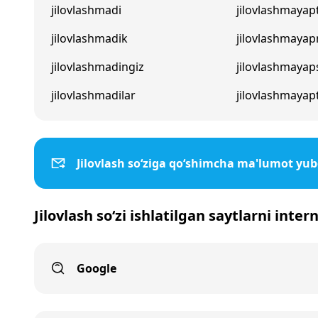
jilovlashmadi
jilovlashmayapt
jilovlashmadik
jilovlashmayap
jilovlashmadingiz
jilovlashmayap
jilovlashmadilar
jilovlashmayapt
Jilovlash so‘ziga qo‘shimcha ma'lumot yub
Jilovlash so‘zi ishlatilgan saytlarni inte
Google