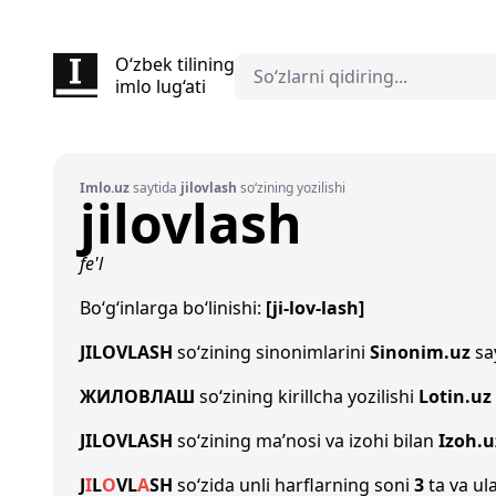
O‘zbek tilining
imlo lug‘ati
Imlo.uz
saytida
jilovlash
so‘zining yozilishi
jilovlash
fe'l
Bo‘g‘inlarga bo‘linishi:
[ji-lov-lash]
JILOVLASH
so‘zining sinonimlarini
Sinonim.uz
say
ЖИЛОВЛАШ
so‘zining kirillcha yozilishi
Lotin.uz
JILOVLASH
so‘zining ma’nosi va izohi bilan
Izoh.u
J
I
L
O
V
L
A
SH
so‘zida unli harflarning soni
3
ta va ula