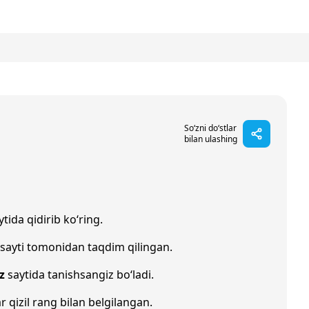
So‘zni do‘stlar
bilan ulashing
tida qidirib ko‘ring.
sayti tomonidan taqdim qilingan.
z
saytida tanishsangiz bo‘ladi.
r qizil rang bilan belgilangan.