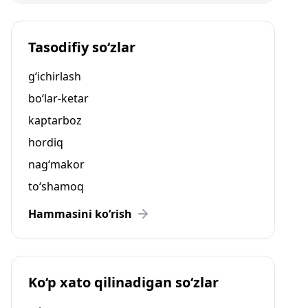
Tasodifiy so‘zlar
g‘ichirlash
bo‘lar-ketar
kaptarboz
hordiq
nag‘makor
to‘shamoq
Hammasini ko‘rish
Ko‘p xato qilinadigan so‘zlar