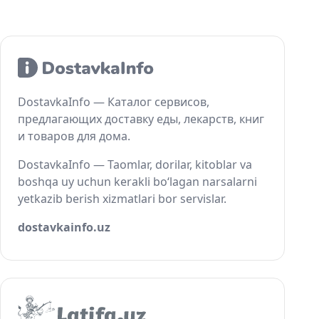
DostavkaInfo — Каталог сервисов,
предлагающих доставку еды, лекарств, книг
и товаров для дома.
DostavkaInfo — Taomlar, dorilar, kitoblar va
boshqa uy uchun kerakli bo‘lagan narsalarni
yetkazib berish xizmatlari bor servislar.
dostavkainfo.uz