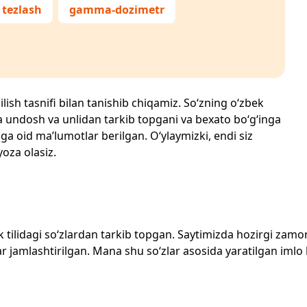
tezlash
gamma-dozimetr
ilish tasnifi bilan tanishib chiqamiz. So‘zning o‘zbek
echta undosh va unlidan tarkib topgani va bexato bo‘g‘inga
ga oid ma’lumotlar berilgan. O‘ylaymizki, endi siz
yoza olasiz.
zbek tilidagi so‘zlardan tarkib topgan. Saytimizda hozirgi za
 jamlashtirilgan. Mana shu so‘zlar asosida yaratilgan imlo lug