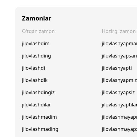
Zamonlar
O‘tgan zamon
Hozirgi zamon
jilovlashdim
jilovlashyapma
jilovlashding
jilovlashyapsa
jilovlashdi
jilovlashyapti
jilovlashdik
jilovlashyapmi
jilovlashdingiz
jilovlashyapsiz
jilovlashdilar
jilovlashyaptila
jilovlashmadim
jilovlashmaya
jilovlashmading
jilovlashmayap