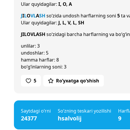
Ular quyidagilar:
I, O, A
J
I
L
O
V
L
A
SH
so‘zida undosh harflarning soni
5
ta v
Ular quyidagilar:
J, L, V, L, SH
JILOVLASH
so‘zidagi barcha harflarning va bo‘g‘in
unlilar: 3
undoshlar: 5
hamma harflar: 8
bo‘g‘inlarning soni: 3
5
Ro‘yxatga qo‘shish
Saytdagi o‘rni
So‘zning teskari yozilishi
Harfl
24377
hsalvolij
9