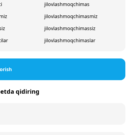
i
jilovlashmoqchimas
miz
jilovlashmoqchimasmiz
siz
jilovlashmoqchimassiz
ilar
jilovlashmoqchimaslar
orish
rnetda qidiring