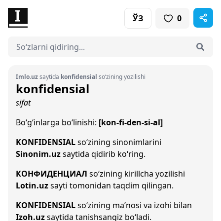
ЎЗ
0
Imlo.uz
saytida
konfidensial
so‘zining yozilishi
konfidensial
sifat
Bo‘g‘inlarga bo‘linishi:
[kon-fi-den-si-al]
KONFIDENSIAL
so‘zining sinonimlarini
Sinonim.uz
saytida qidirib ko‘ring.
КОНФИДЕНЦИАЛ
so‘zining kirillcha yozilishi
Lotin.uz
sayti tomonidan taqdim qilingan.
KONFIDENSIAL
so‘zining ma’nosi va izohi bilan
Izoh.uz
saytida tanishsangiz bo‘ladi.