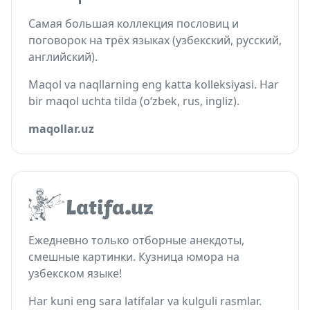
Самая большая коллекция пословиц и
поговорок на трёх языках (узбекский, русский,
английский).
Maqol va naqllarning eng katta kolleksiyasi. Har
bir maqol uchta tilda (o‘zbek, rus, ingliz).
maqollar.uz
Ежедневно только отборные анекдоты,
смешные картинки. Кузница юмора на
узбекском языке!
Har kuni eng sara latifalar va kulguli rasmlar.