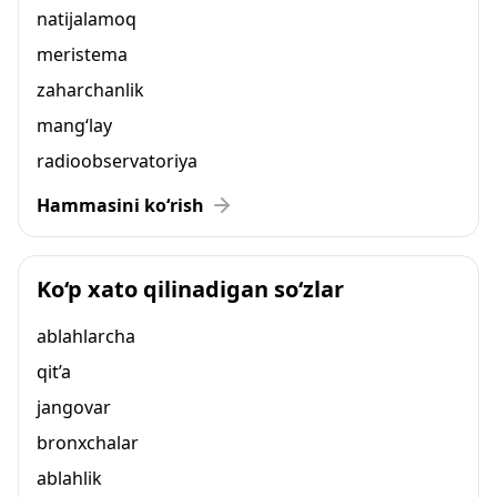
natijalamoq
meristema
zaharchanlik
mang‘lay
radioobservatoriya
Hammasini ko‘rish
Ko‘p xato qilinadigan so‘zlar
ablahlarcha
qit’a
jangovar
bronxchalar
ablahlik