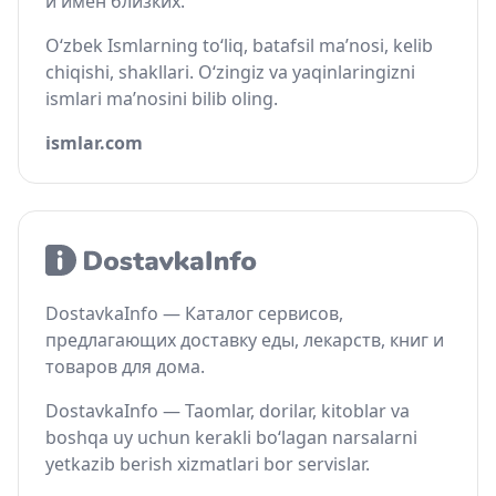
и имён близких.
O‘zbek Ismlarning to‘liq, batafsil ma’nosi, kelib
chiqishi, shakllari. O‘zingiz va yaqinlaringizni
ismlari ma’nosini bilib oling.
ismlar.com
DostavkaInfo — Каталог сервисов,
предлагающих доставку еды, лекарств, книг и
товаров для дома.
DostavkaInfo — Taomlar, dorilar, kitoblar va
boshqa uy uchun kerakli bo‘lagan narsalarni
yetkazib berish xizmatlari bor servislar.