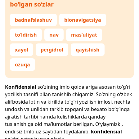
bo‘lgan so‘zlar
badnafslashuv
bionavigatsiya
to‘ldirish
nav
mas’uliyat
xayol
pergidrol
qayishish
ozuqa
Konfidensial
so‘zining imlo qoidalariga asosan to‘g‘ri
yozilish tasnifi bilan tanishib chiqamiz. So‘zning o‘zbek
alifbosida lotin va kirillda to‘g‘ri yozilish imlosi, nechta
undosh va unlidan tarkib topgani va bexato bo‘g‘inga
ajratish tartibi hamda kelishiklarda qanday
tuslanishiga oid ma’lumotlar berilgan. O‘ylaymizki,
endi siz
Imlo.uz
saytidan foydalanib,
konfidensial