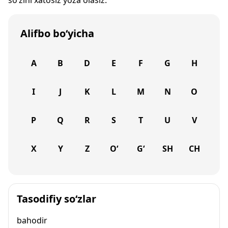
so‘zini xatosiz yoza olasiz.
Alifbo bo‘yicha
A
B
D
E
F
G
H
I
J
K
L
M
N
O
P
Q
R
S
T
U
V
X
Y
Z
O‘
G‘
SH
CH
Tasodifiy so‘zlar
bahodir