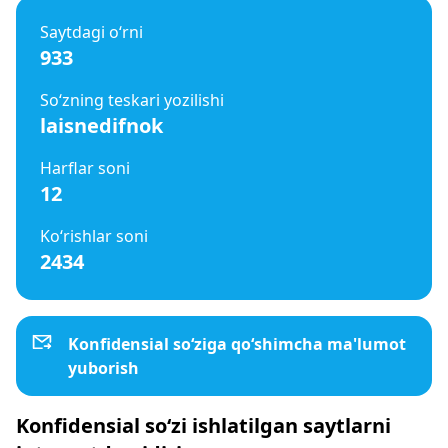
Saytdagi o‘rni
933
So‘zning teskari yozilishi
laisnedifnok
Harflar soni
12
Ko‘rishlar soni
2434
Konfidensial so‘ziga qo‘shimcha ma'lumot
yuborish
Konfidensial so‘zi ishlatilgan saytlarni