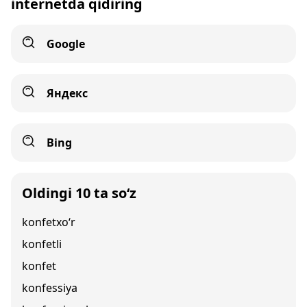
internetda qidiring
Google
Яндекс
Bing
Oldingi 10 ta so‘z
konfetxo‘r
konfetli
konfet
konfessiya