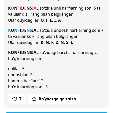
K
O
N
F
I
D
E
N
S
I
A
L
so‘zida unli harflarning soni
5
ta
va ular qizil rang bilan belgilangan.
Ular quyidagilar:
O, I, E, I, A
K
O
N
F
I
D
E
N
S
I
A
L
so‘zida undosh harflarning soni
7
ta va ular ko‘k rang bilan belgilangan.
Ular quyidagilar:
K, N, F, D, N, S, L
KONFIDENSIAL
so‘zidagi barcha harflarning va
bo‘g‘inlarning soni:
unlilar: 5
undoshlar: 7
hamma harflar: 12
bo‘g‘inlarning soni: 5
7
Ro‘yxatga qo‘shish