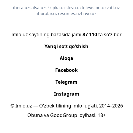
ibora.uz
salsa.uz
skripka.uz
slovo.uz
television.uz
vatt.uz
iboralar.uz
resumes.uz
havo.uz
Imlo.uz saytining bazasida jami
87 110
ta so‘z bor
Yangi so‘z qo‘shish
Aloqa
Facebook
Telegram
Instagram
© Imlo.uz — O‘zbek tilining imlo lug‘ati, 2014–2026
Obuna
va
GoodGroup
loyihasi.
18+