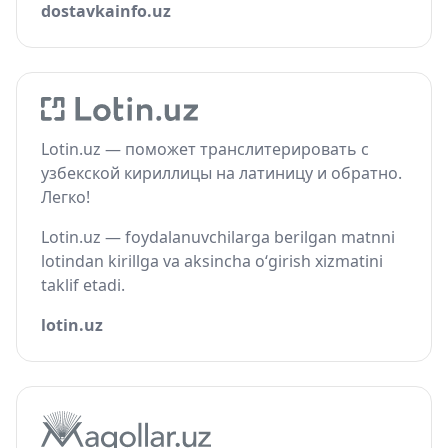
dostavkainfo.uz
Lotin.uz — поможет транслитерировать с
узбекской кириллицы на латиницу и обратно.
Легко!
Lotin.uz — foydalanuvchilarga berilgan matnni
lotindan kirillga va aksincha o‘girish xizmatini
taklif etadi.
lotin.uz