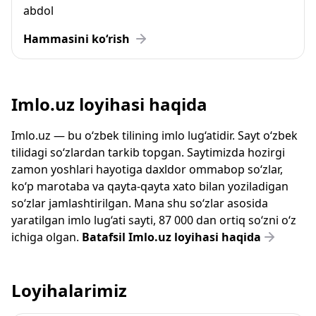
abdol
Hammasini ko‘rish
Imlo.uz loyihasi haqida
Imlo.uz — bu o‘zbek tilining imlo lug‘atidir. Sayt o‘zbek
tilidagi so‘zlardan tarkib topgan. Saytimizda hozirgi
zamon yoshlari hayotiga daxldor ommabop so‘zlar,
ko‘p marotaba va qayta-qayta xato bilan yoziladigan
so‘zlar jamlashtirilgan. Mana shu so‘zlar asosida
yaratilgan imlo lug‘ati sayti, 87 000 dan ortiq so‘zni o‘z
ichiga olgan.
Batafsil Imlo.uz loyihasi haqida
Loyihalarimiz