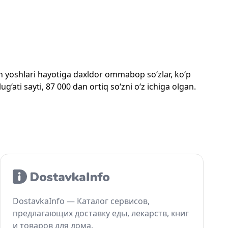
mon yoshlari hayotiga daxldor ommabop so‘zlar, ko‘p
‘ati sayti, 87 000 dan ortiq so‘zni o‘z ichiga olgan.
DostavkaInfo — Каталог сервисов,
предлагающих доставку еды, лекарств, книг
и товаров для дома.