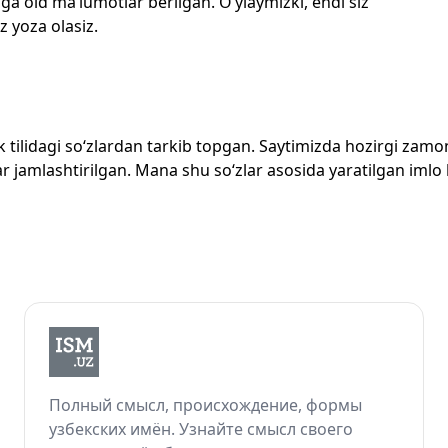
ga oid ma’lumotlar berilgan. O‘ylaymizki, endi siz
z yoza olasiz.
zbek tilidagi so‘zlardan tarkib topgan. Saytimizda hozirgi za
 jamlashtirilgan. Mana shu so‘zlar asosida yaratilgan imlo lug
Полный смысл, происхождение, формы
узбекских имён. Узнайте смысл своего