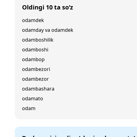
Oldingi 10 ta so‘z
odamdek
odamday va odamdek
odamboshilik
odamboshi
odambop
odambezori
odambezor
odambashara
odamato
odam