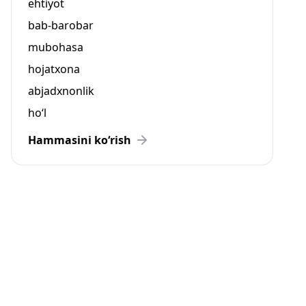
ehtiyot
bab-barobar
mubohasa
hojatxona
abjadxnonlik
ho‘l
Hammasini ko‘rish