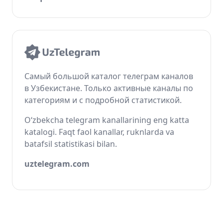
Самый большой каталог телеграм каналов
в Узбекистане. Только активные каналы по
категориям и с подробной статистикой.
O‘zbekcha telegram kanallarining eng katta
katalogi. Faqt faol kanallar, ruknlarda va
batafsil statistikasi bilan.
uztelegram.com