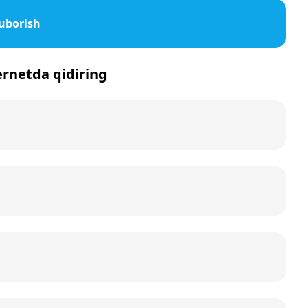
uborish
ernetda qidiring