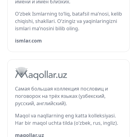
имени и имён близких.
O‘zbek Ismlarning to‘liq, batafsil ma’nosi, kelib
chiqishi, shakllari. O‘zingiz va yaqinlaringizni
ismlari ma’nosini bilib oling.
ismlar.com
Самая большая коллекция пословиц и
поговорок на трёх языках (узбекский,
русский, английский).
Maqol va naqllarning eng katta kolleksiyasi.
Har bir maqol uchta tilda (o‘zbek, rus, ingliz).
maqollar.uz