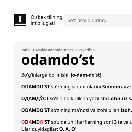
O‘zbek tilining
imlo lug‘ati
Imlo.uz
saytida
odamdo‘st
so‘zining yozilishi
odamdo‘st
Bo‘g‘inlarga bo‘linishi:
[o-dam-do‘st]
ODAMDO‘ST
so‘zining sinonimlarini
Sinonim.uz
s
ОДАМДЎСТ
so‘zining kirillcha yozilishi
Lotin.uz
s
ODAMDO‘ST
so‘zining ma’nosi va izohi bilan
Izoh
O
D
A
M
D
O‘
S
T
so‘zida unli harflarning soni
3
ta va u
Ular quyidagilar:
O, A, O‘