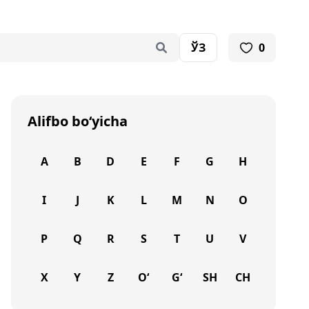
ЎЗ
0
Alifbo bo‘yicha
A
B
D
E
F
G
H
I
J
K
L
M
N
O
P
Q
R
S
T
U
V
X
Y
Z
O‘
G‘
SH
CH