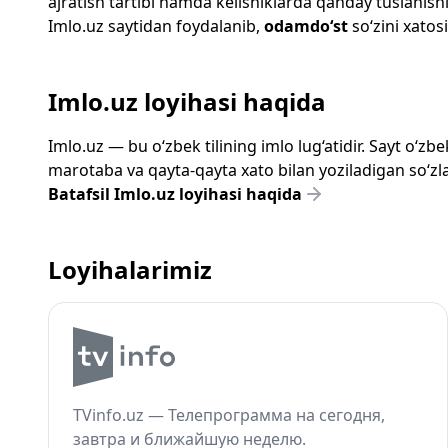
ajratish tartibi hamda kelishiklarda qanday tuslanishi
Imlo.uz
saytidan foydalanib,
odamdo‘st
so‘zini xatosi
Imlo.uz loyihasi haqida
Imlo.uz — bu o‘zbek tilining imlo lug‘atidir. Sayt o‘
marotaba va qayta-qayta xato bilan yoziladigan so‘zlar
Batafsil Imlo.uz loyihasi haqida
Loyihalarimiz
TVinfo.uz — Телепрограмма на сегодня,
завтра и ближайшую неделю.