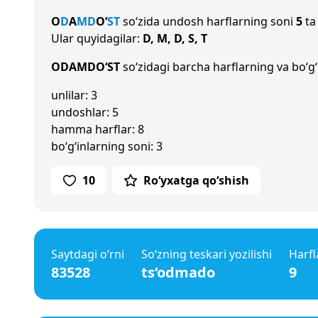
O
D
A
M
D
O‘
S
T
so‘zida undosh harflarning soni
5
ta
Ular quyidagilar:
D, M, D, S, T
ODAMDO‘ST
so‘zidagi barcha harflarning va bo‘g‘
unlilar: 3
undoshlar: 5
hamma harflar: 8
bo‘g‘inlarning soni: 3
10
Ro‘yxatga qo‘shish
Saytdagi o‘rni
So‘zning teskari yozilishi
Harfl
83528
ts‘odmado
9