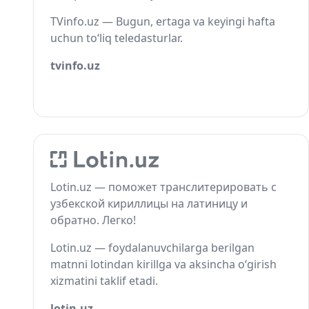
TVinfo.uz — Bugun, ertaga va keyingi hafta
uchun to‘liq teledasturlar.
tvinfo.uz
Lotin.uz — поможет транслитерировать с
узбекской кириллицы на латиницу и
обратно. Легко!
Lotin.uz — foydalanuvchilarga berilgan
matnni lotindan kirillga va aksincha o‘girish
xizmatini taklif etadi.
lotin.uz