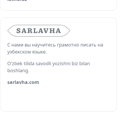
С нами вы научитесь грамотно писать на
узбекском языке.
O‘zbek tilida savodli yozishni biz bilan
boshlang.
sarlavha.com