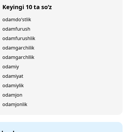
Keyingi 10 ta so‘z
odamdo‘stlik
odamfurush
odamfurushlik
odamgarchilik
odamgarchllik
odamiy
odamiyat
odamiylik
odamjon
odamjonlik