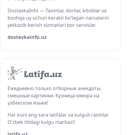
DostavkaInfo — Taomlar, dorilar, kitoblar va
boshqa uy uchun kerakli bo‘lagan narsalarni
yetkazib berish xizmatlari bor servislar.
dostavkainfo.uz
Ежедневно только отборные анекдоты,
смешные картинки. Кузница юмора на
узбекском языке!
Har kuni eng sara latifalar va kulguli rasmlar.
O‘zbek tilidagi kulgu markazi!
latifa.uz