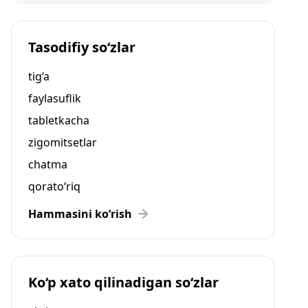
Tasodifiy so‘zlar
tig‘a
faylasuflik
tabletkacha
zigomitsetlar
chatma
qorato‘riq
Hammasini ko‘rish
Ko‘p xato qilinadigan so‘zlar