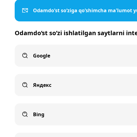
Odamdo‘st so‘ziga qo‘shimcha ma'lumot y
Odamdo‘st so‘zi ishlatilgan saytlarni int
Google
Яндекс
Bing