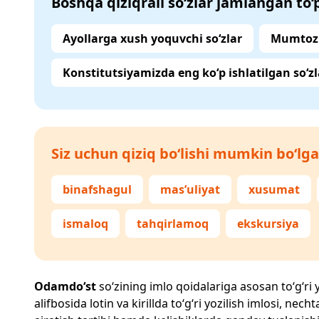
Boshqa qiziqrali so‘zlar jamlangan to
Ayollarga xush yoquvchi so‘zlar
Mumtoz 
Konstitutsiyamizda eng ko‘p ishlatilgan so‘zl
Siz uchun qiziq bo‘lishi mumkin bo‘lga
binafshagul
mas’uliyat
xusumat
ismaloq
tahqirlamoq
ekskursiya
Odamdo‘st
so‘zining imlo qoidalariga asosan to‘g‘ri y
alifbosida lotin va kirillda to‘g‘ri yozilish imlosi, n