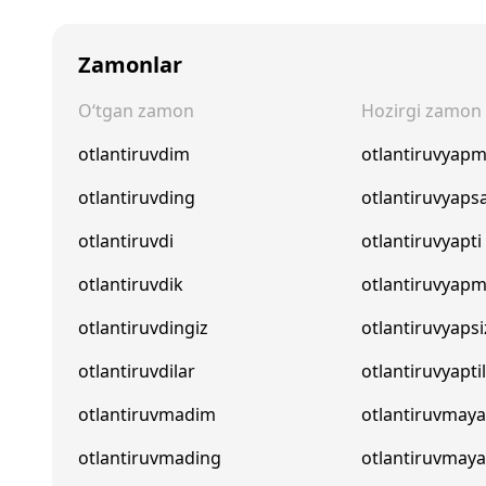
Zamonlar
O‘tgan zamon
Hozirgi zamon
otlantiruvdim
otlantiruvyap
otlantiruvding
otlantiruvyaps
otlantiruvdi
otlantiruvyapti
otlantiruvdik
otlantiruvyapm
otlantiruvdingiz
otlantiruvyapsi
otlantiruvdilar
otlantiruvyapti
otlantiruvmadim
otlantiruvma
otlantiruvmading
otlantiruvmay