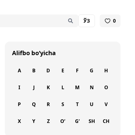
ЎЗ
0
Alifbo bo‘yicha
A
B
D
E
F
G
H
I
J
K
L
M
N
O
P
Q
R
S
T
U
V
X
Y
Z
O‘
G‘
SH
CH