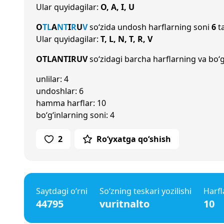
Ular quyidagilar:
O, A, I, U
O
T
L
A
N
T
I
R
U
V
so‘zida undosh harflarning soni
6
ta
Ular quyidagilar:
T, L, N, T, R, V
OTLANTIRUV
so‘zidagi barcha harflarning va bo‘g
unlilar: 4
undoshlar: 6
hamma harflar: 10
bo‘g‘inlarning soni: 4
2
Ro‘yxatga qo‘shish
Saytdagi o‘rni
So‘zning teskari yozilishi
Harfl
44795
vuritnalto
10