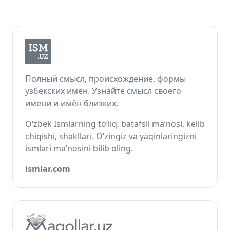
Полный смысл, происхождение, формы
узбекских имён. Узнайте смысл своего
имени и имён близких.
O‘zbek Ismlarning to‘liq, batafsil ma’nosi, kelib
chiqishi, shakllari. O‘zingiz va yaqinlaringizni
ismlari ma’nosini bilib oling.
ismlar.com