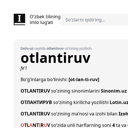
O‘zbek tilining
imlo lug‘ati
Imlo.uz
saytida
otlantiruv
so‘zining yozilishi
otlantiruv
fe'l
Bo‘g‘inlarga bo‘linishi:
[ot-lan-ti-ruv]
OTLANTIRUV
so‘zining sinonimlarini
Sinonim.uz
ОТЛАНТИРУВ
so‘zining kirillcha yozilishi
Lotin.u
OTLANTIRUV
so‘zining ma’nosi va izohi bilan
Izo
O
T
L
A
N
T
I
R
U
V
so‘zida unli harflarning soni
4
ta va 