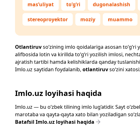
mas’uliyat
to‘g‘ri
dugonalashish
stereoproyektor
moziy
muammo
Otlantiruv
so‘zining imlo qoidalariga asosan to‘g‘ri y
alifbosida lotin va kirillda to‘g‘ri yozilish imlosi, n
ajratish tartibi hamda kelishiklarda qanday tuslanishi
Imlo.uz
saytidan foydalanib,
otlantiruv
so‘zini xatosi
Imlo.uz loyihasi haqida
Imlo.uz — bu o‘zbek tilining imlo lug‘atidir. Sayt o‘
marotaba va qayta-qayta xato bilan yoziladigan so‘zlar
Batafsil Imlo.uz loyihasi haqida