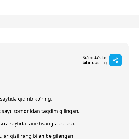
So‘zni do‘stlar
bilan ulashing
saytida qidirib ko‘ring.
z
sayti tomonidan taqdim qilingan.
h.uz
saytida tanishsangiz bo‘ladi.
ular qizil rang bilan belgilangan.