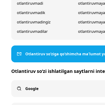
otlantiruvmadi
otlantiruvmaya
otlantiruvmadik
otlantiruvmay
otlantiruvmadingiz
otlantiruvmaya
otlantiruvmadilar
otlantiruvmaya
Otlantiruv so‘ziga qo‘shimcha ma'lumot y
Otlantiruv so‘zi ishlatilgan saytlarni int
Google