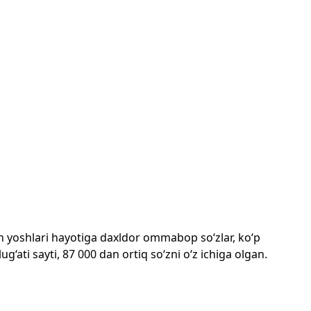
mon yoshlari hayotiga daxldor ommabop so‘zlar, ko‘p
‘ati sayti, 87 000 dan ortiq so‘zni o‘z ichiga olgan.