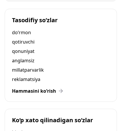
Tasodifiy so‘zlar
do‘rmon
qotiruvchi
qonuniyat
anglamsiz
millatparvarlik
reklamatsiya
Hammasini ko‘rish
Ko‘p xato qilinadigan so‘zlar