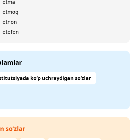
otma
otmoq
otnon
otofon
‘plamlar
titutsiyada ko‘p uchraydigan so‘zlar
n so‘zlar