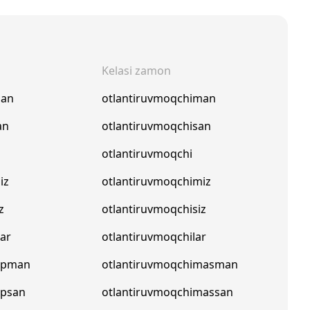
Kelasi zamon
man
otlantiruvmoqchiman
an
otlantiruvmoqchisan
otlantiruvmoqchi
iz
otlantiruvmoqchimiz
z
otlantiruvmoqchisiz
lar
otlantiruvmoqchilar
yapman
otlantiruvmoqchimasman
apsan
otlantiruvmoqchimassan