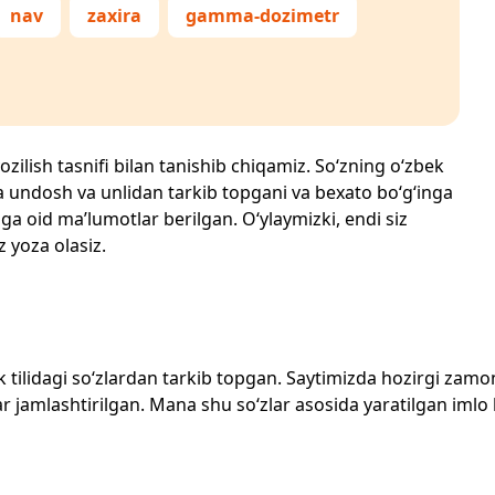
nav
zaxira
gamma-dozimetr
ozilish tasnifi bilan tanishib chiqamiz. So‘zning o‘zbek
echta undosh va unlidan tarkib topgani va bexato bo‘g‘inga
ga oid ma’lumotlar berilgan. O‘ylaymizki, endi siz
z yoza olasiz.
zbek tilidagi so‘zlardan tarkib topgan. Saytimizda hozirgi za
 jamlashtirilgan. Mana shu so‘zlar asosida yaratilgan imlo lug