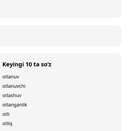
Keyingi 10 ta so‘z
otlanuv
otlanuvchi
otlashuv
otlanganlik
otli
otliq