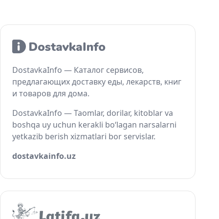
DostavkaInfo — Каталог сервисов,
предлагающих доставку еды, лекарств, книг
и товаров для дома.
DostavkaInfo — Taomlar, dorilar, kitoblar va
boshqa uy uchun kerakli bo‘lagan narsalarni
yetkazib berish xizmatlari bor servislar.
dostavkainfo.uz