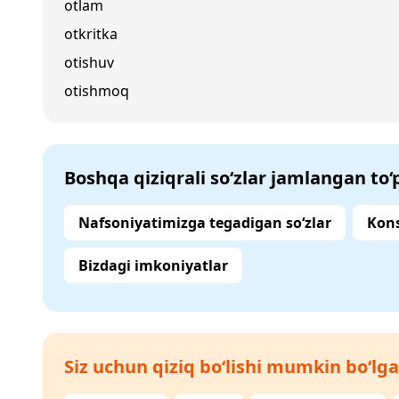
otlam
otkritka
otishuv
otishmoq
Boshqa qiziqrali so‘zlar jamlangan to
Nafsoniyatimizga tegadigan so‘zlar
Kons
Bizdagi imkoniyatlar
Siz uchun qiziq bo‘lishi mumkin bo‘lga