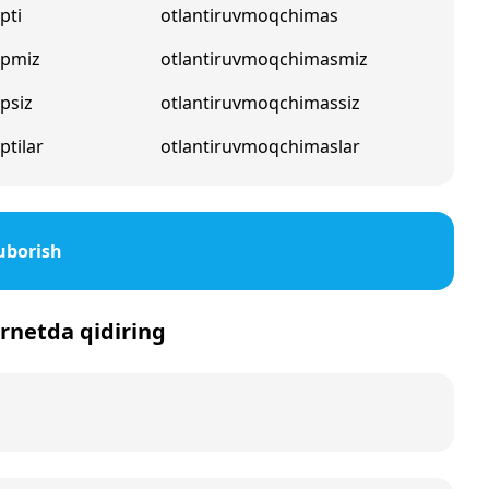
pti
otlantiruvmoqchimas
apmiz
otlantiruvmoqchimasmiz
psiz
otlantiruvmoqchimassiz
ptilar
otlantiruvmoqchimaslar
uborish
ernetda qidiring