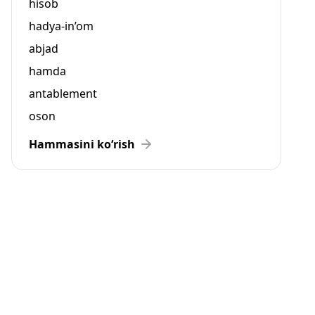
hisob
hadya-in’om
abjad
hamda
antablement
oson
Hammasini ko‘rish