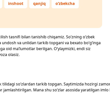
inshoot
qanjiq
o‘zbekcha
ilish tasnifi bilan tanishib chiqamiz. So‘zning o‘zbek
echta undosh va unlidan tarkib topgani va bexato bo‘g‘inga
ga oid ma’lumotlar berilgan. O‘ylaymizki, endi siz
yoza olasiz.
zbek tilidagi so‘zlardan tarkib topgan. Saytimizda hozirgi za
 jamlashtirilgan. Mana shu so‘zlar asosida yaratilgan imlo lug