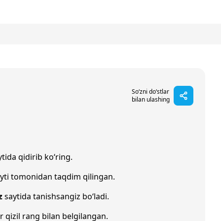
So‘zni do‘stlar
bilan ulashing
tida qidirib ko‘ring.
yti tomonidan taqdim qilingan.
z
saytida tanishsangiz bo‘ladi.
r qizil rang bilan belgilangan.