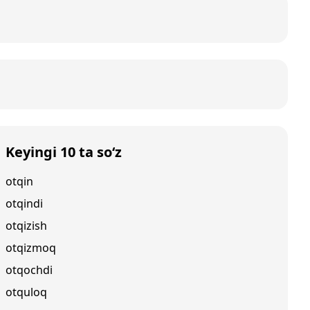
Keyingi 10 ta so‘z
otqin
otqindi
otqizish
otqizmoq
otqochdi
otquloq