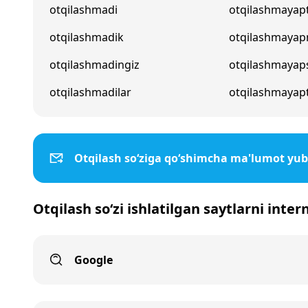
otqilashmadi
otqilashmayapt
otqilashmadik
otqilashmayap
otqilashmadingiz
otqilashmayap
otqilashmadilar
otqilashmayapt
Otqilash so‘ziga qo‘shimcha ma'lumot yub
Otqilash so‘zi ishlatilgan saytlarni inter
Google