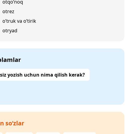
otqo‘noq
otrez
o’truk va o’tirik
otryad
‘plamlar
siz yozish uchun nima qilish kerak?
n so‘zlar