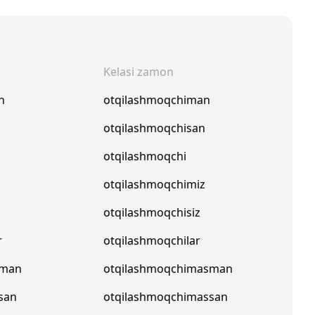
Kelasi zamon
n
otqilashmoqchiman
n
otqilashmoqchisan
otqilashmoqchi
z
otqilashmoqchimiz
otqilashmoqchisiz
r
otqilashmoqchilar
pman
otqilashmoqchimasman
san
otqilashmoqchimassan