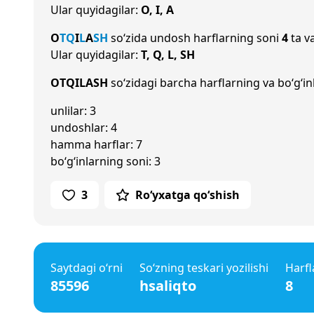
Ular quyidagilar:
O, I, A
O
T
Q
I
L
A
SH
so‘zida undosh harflarning soni
4
ta va
Ular quyidagilar:
T, Q, L, SH
OTQILASH
so‘zidagi barcha harflarning va bo‘g‘in
unlilar: 3
undoshlar: 4
hamma harflar: 7
bo‘g‘inlarning soni: 3
3
Ro‘yxatga qo‘shish
Saytdagi o‘rni
So‘zning teskari yozilishi
Harfl
85596
hsaliqto
8