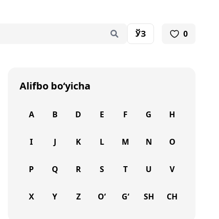
ЎЗ
0
Alifbo bo‘yicha
A
B
D
E
F
G
H
I
J
K
L
M
N
O
P
Q
R
S
T
U
V
X
Y
Z
O‘
G‘
SH
CH