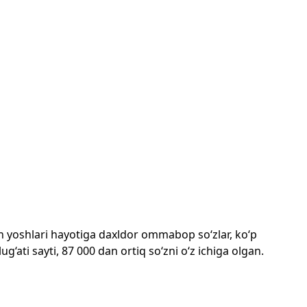
mon yoshlari hayotiga daxldor ommabop so‘zlar, ko‘p
‘ati sayti, 87 000 dan ortiq so‘zni o‘z ichiga olgan.