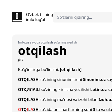
O‘zbek tilining
imlo lug‘ati
Imlo.uz
saytida
otqilash
so‘zining yozilishi
otqilash
fe'l
Bo‘g‘inlarga bo‘linishi:
[ot-qi-lash]
OTQILASH
so‘zining sinonimlarini
Sinonim.uz
say
ОТҚИЛАШ
so‘zining kirillcha yozilishi
Lotin.uz
sa
OTQILASH
so‘zining ma’nosi va izohi bilan
Izoh.u
O
T
Q
I
L
A
SH
so‘zida unli harflarning soni
3
ta va ula