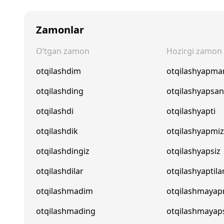
Zamonlar
O‘tgan zamon
Hozirgi zamon
otqilashdim
otqilashyapma
otqilashding
otqilashyapsa
otqilashdi
otqilashyapti
otqilashdik
otqilashyapmi
otqilashdingiz
otqilashyapsiz
otqilashdilar
otqilashyaptila
otqilashmadim
otqilashmaya
otqilashmading
otqilashmayap