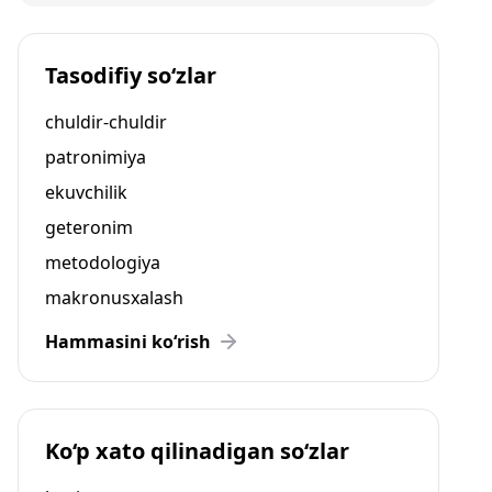
Tasodifiy so‘zlar
chuldir-chuldir
patronimiya
ekuvchilik
geteronim
metodologiya
makronusxalash
Hammasini ko‘rish
Ko‘p xato qilinadigan so‘zlar