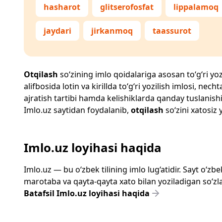
hasharot
glitserofosfat
lippalamoq
jaydari
jirkanmoq
taassurot
Otqilash
so‘zining imlo qoidalariga asosan to‘g‘ri yoz
alifbosida lotin va kirillda to‘g‘ri yozilish imlosi, n
ajratish tartibi hamda kelishiklarda qanday tuslanishi
Imlo.uz
saytidan foydalanib,
otqilash
so‘zini xatosiz 
Imlo.uz loyihasi haqida
Imlo.uz — bu o‘zbek tilining imlo lug‘atidir. Sayt o‘
marotaba va qayta-qayta xato bilan yoziladigan so‘zlar
Batafsil Imlo.uz loyihasi haqida