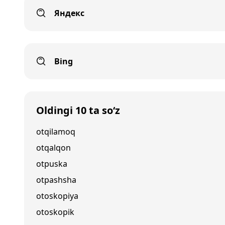
Яндекс
Bing
Oldingi 10 ta so‘z
otqilamoq
otqalqon
otpuska
otpashsha
otoskopiya
otoskopik