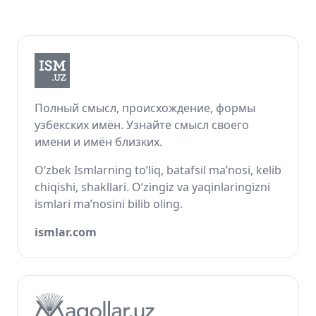
Полный смысл, происхождение, формы
узбекских имён. Узнайте смысл своего
имени и имён близких.
O‘zbek Ismlarning to‘liq, batafsil ma’nosi, kelib
chiqishi, shakllari. O‘zingiz va yaqinlaringizni
ismlari ma’nosini bilib oling.
ismlar.com