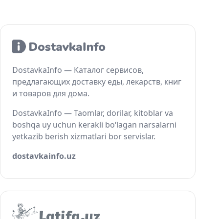
DostavkaInfo — Каталог сервисов,
предлагающих доставку еды, лекарств, книг
и товаров для дома.
DostavkaInfo — Taomlar, dorilar, kitoblar va
boshqa uy uchun kerakli bo‘lagan narsalarni
yetkazib berish xizmatlari bor servislar.
dostavkainfo.uz