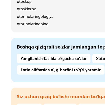
otoskop
otoskleroz
otorinolaringologiya
otorinolaringolog
Boshqa qiziqrali so‘zlar jamlangan to
Yangilanish faslida o‘zgacha so‘zlar
Xato
Lotin alifbosida o‘, g‘ harfini to‘g‘ri yozamiz
Siz uchun qiziq bo‘lishi mumkin bo‘lga