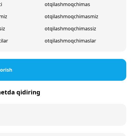
i
otqilashmoqchimas
miz
otqilashmoqchimasmiz
siz
otqilashmoqchimassiz
ilar
otqilashmoqchimaslar
orish
netda qidiring