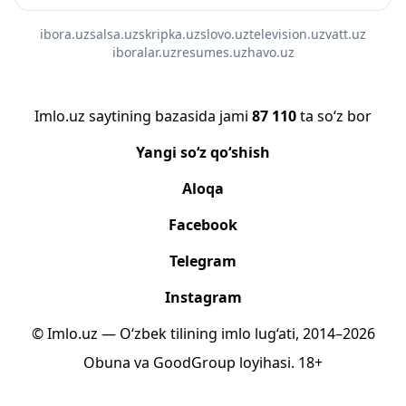
ibora.uz
salsa.uz
skripka.uz
slovo.uz
television.uz
vatt.uz
iboralar.uz
resumes.uz
havo.uz
Imlo.uz saytining bazasida jami
87 110
ta so‘z bor
Yangi so‘z qo‘shish
Aloqa
Facebook
Telegram
Instagram
© Imlo.uz — O‘zbek tilining imlo lug‘ati, 2014–2026
Obuna
va
GoodGroup
loyihasi.
18+