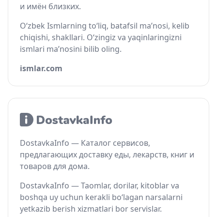
и имён близких.
O‘zbek Ismlarning to‘liq, batafsil ma’nosi, kelib
chiqishi, shakllari. O‘zingiz va yaqinlaringizni
ismlari ma’nosini bilib oling.
ismlar.com
DostavkaInfo — Каталог сервисов,
предлагающих доставку еды, лекарств, книг и
товаров для дома.
DostavkaInfo — Taomlar, dorilar, kitoblar va
boshqa uy uchun kerakli bo‘lagan narsalarni
yetkazib berish xizmatlari bor servislar.