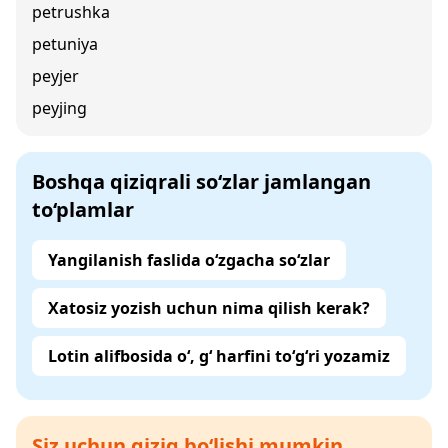
petrushka
petuniya
peyjer
peyjing
Boshqa qiziqrali so‘zlar jamlangan
to‘plamlar
Yangilanish faslida o‘zgacha so‘zlar
Xatosiz yozish uchun nima qilish kerak?
Lotin alifbosida o‘, g‘ harfini to‘g‘ri yozamiz
Siz uchun qiziq bo‘lishi mumkin