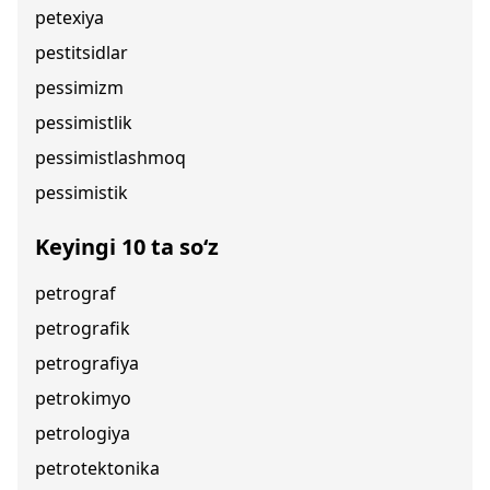
petexiya
pestitsidlar
pessimizm
pessimistlik
pessimistlashmoq
pessimistik
Keyingi 10 ta so‘z
petrograf
petrografik
petrografiya
petrokimyo
petrologiya
petrotektonika