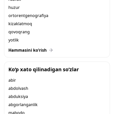
huzur
ortorentgenografiya
kizaklatmoq
qovoqrang
yotlik
Hammasini ko‘rish
Ko‘p xato qilinadigan so‘zlar
abir
abdolvash
abduksiya
abgorlanganlik
mabodo