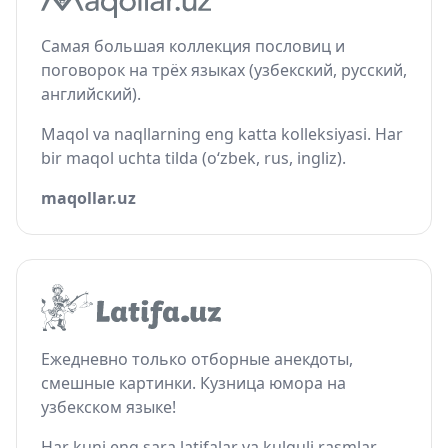
Самая большая коллекция пословиц и
поговорок на трёх языках (узбекский, русский,
английский).
Maqol va naqllarning eng katta kolleksiyasi. Har
bir maqol uchta tilda (o‘zbek, rus, ingliz).
maqollar.uz
Ежедневно только отборные анекдоты,
смешные картинки. Кузница юмора на
узбекском языке!
Har kuni eng sara latifalar va kulguli rasmlar.