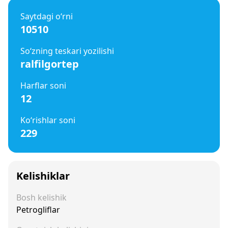
Saytdagi o‘rni
10510
So‘zning teskari yozilishi
ralfilgortep
Harflar soni
12
Ko‘rishlar soni
229
Kelishiklar
Bosh kelishik
Petrogliflar