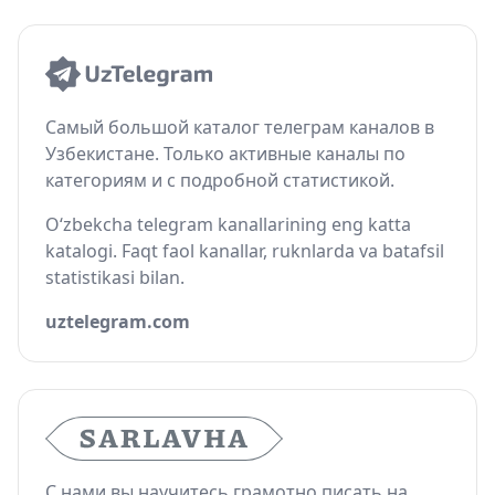
Самый большой каталог телеграм каналов в
Узбекистане. Только активные каналы по
категориям и с подробной статистикой.
O‘zbekcha telegram kanallarining eng katta
katalogi. Faqt faol kanallar, ruknlarda va batafsil
statistikasi bilan.
uztelegram.com
С нами вы научитесь грамотно писать на