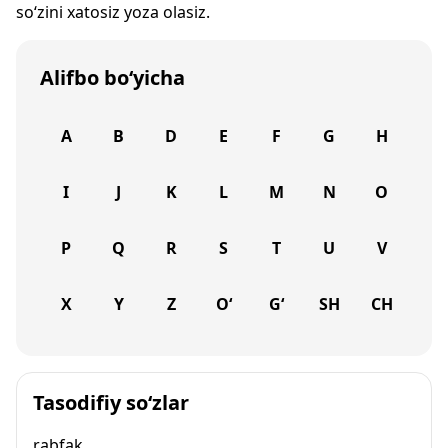
so‘zini xatosiz yoza olasiz.
Alifbo bo‘yicha
A
B
D
E
F
G
H
I
J
K
L
M
N
O
P
Q
R
S
T
U
V
X
Y
Z
O‘
G‘
SH
CH
Tasodifiy so‘zlar
rabfak