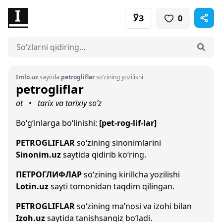
ЎЗ
0
Imlo.uz
saytida
petrogliflar
so‘zining yozilishi
petrogliflar
ot
tarix va tarixiy so‘z
•
Bo‘g‘inlarga bo‘linishi:
[pet-rog-lif-lar]
PETROGLIFLAR
so‘zining sinonimlarini
Sinonim.uz
saytida qidirib ko‘ring.
ПЕТРОГЛИФЛАР
so‘zining kirillcha yozilishi
Lotin.uz
sayti tomonidan taqdim qilingan.
PETROGLIFLAR
so‘zining ma’nosi va izohi bilan
Izoh.uz
saytida tanishsangiz bo‘ladi.