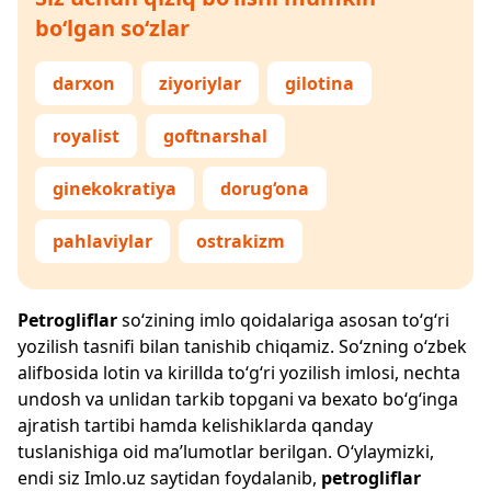
bo‘lgan so‘zlar
darxon
ziyoriylar
gilotina
royalist
goftnarshal
ginekokratiya
dorug‘ona
pahlaviylar
ostrakizm
Petrogliflar
so‘zining imlo qoidalariga asosan to‘g‘ri
yozilish tasnifi bilan tanishib chiqamiz. So‘zning o‘zbek
alifbosida lotin va kirillda to‘g‘ri yozilish imlosi, nechta
undosh va unlidan tarkib topgani va bexato bo‘g‘inga
ajratish tartibi hamda kelishiklarda qanday
tuslanishiga oid ma’lumotlar berilgan. O‘ylaymizki,
endi siz
Imlo.uz
saytidan foydalanib,
petrogliflar