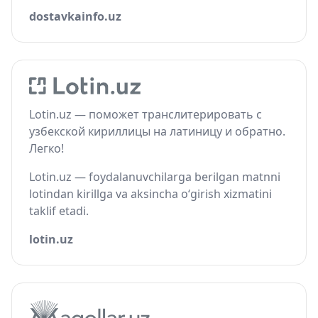
dostavkainfo.uz
Lotin.uz — поможет транслитерировать с
узбекской кириллицы на латиницу и обратно.
Легко!
Lotin.uz — foydalanuvchilarga berilgan matnni
lotindan kirillga va aksincha o‘girish xizmatini
taklif etadi.
lotin.uz