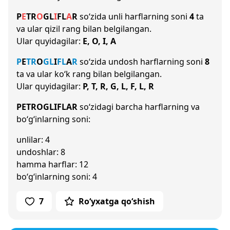
P
E
T
R
O
G
L
I
F
L
A
R
so‘zida unli harflarning soni
4
ta
va ular qizil rang bilan belgilangan.
Ular quyidagilar:
E, O, I, A
P
E
T
R
O
G
L
I
F
L
A
R
so‘zida undosh harflarning soni
8
ta va ular ko‘k rang bilan belgilangan.
Ular quyidagilar:
P, T, R, G, L, F, L, R
PETROGLIFLAR
so‘zidagi barcha harflarning va
bo‘g‘inlarning soni:
unlilar: 4
undoshlar: 8
hamma harflar: 12
bo‘g‘inlarning soni: 4
7
Ro‘yxatga qo‘shish