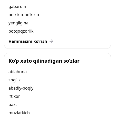
gabardin
bo‘kirib-bo‘kirib
yengilgina
botqoqzorlik
Hammasini ko‘rish
Ko‘p xato qilinadigan so‘zlar
ablahona
sog‘lik
abadiy-boqiy
iftixor
baxt
muzlatkich