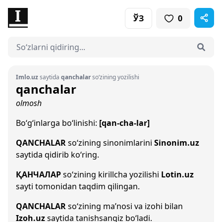
ЎЗ
0
Imlo.uz
saytida
qanchalar
so‘zining yozilishi
qanchalar
olmosh
Bo‘g‘inlarga bo‘linishi:
[qan-cha-lar]
QANCHALAR
so‘zining sinonimlarini
Sinonim.uz
saytida qidirib ko‘ring.
ҚАНЧАЛАР
so‘zining kirillcha yozilishi
Lotin.uz
sayti tomonidan taqdim qilingan.
QANCHALAR
so‘zining ma’nosi va izohi bilan
Izoh.uz
saytida tanishsangiz bo‘ladi.