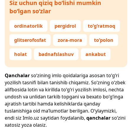
Siz uchun qiziq bo‘lishi mumkin
bo‘lgan so‘zlar
ordinatorlik
pergidrol
to‘g‘ratmoq
glitserofosfat
zora-mora
to‘polon
holat
badnafslashuv
ankabut
Qanchalar
so‘zining imlo qoidalariga asosan to‘g‘ri
yozilish tasnifi bilan tanishib chiqamiz. So‘zning o‘zbek
alifbosida lotin va kirillda to‘g‘ri yozilish imlosi, nechta
undosh va unlidan tarkib topgani va bexato bo‘g‘inga
ajratish tartibi hamda kelishiklarda qanday
tuslanishiga oid ma’lumotlar berilgan. O‘ylaymizki,
endi siz
Imlo.uz
saytidan foydalanib,
qanchalar
so‘zini
xatosiz yoza olasiz.