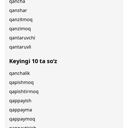
qancha
qanshar
qanzitmoq
qanzimoq
qantaruvchi
qantaruvli
Keyingi 10 ta so‘z
qanchalik
qapishmoq
qapishtirmoq
qappayish
qappayma
qappaymoq