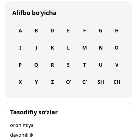
Alifbo bo‘yicha
A
B
D
E
F
G
H
I
J
K
L
M
N
O
P
Q
R
S
T
U
V
X
Y
Z
O‘
G‘
SH
CH
Tasodifiy so‘zlar
oronimiya
davomlilik