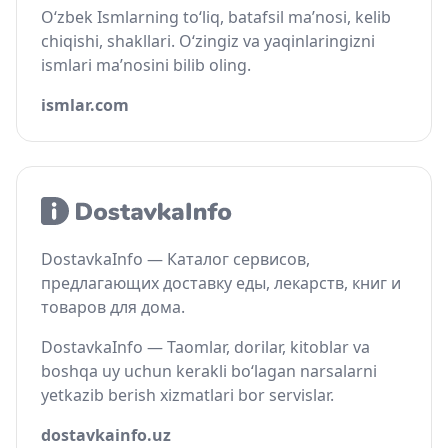
O‘zbek Ismlarning to‘liq, batafsil ma’nosi, kelib
chiqishi, shakllari. O‘zingiz va yaqinlaringizni
ismlari ma’nosini bilib oling.
ismlar.com
DostavkaInfo — Каталог сервисов,
предлагающих доставку еды, лекарств, книг и
товаров для дома.
DostavkaInfo — Taomlar, dorilar, kitoblar va
boshqa uy uchun kerakli bo‘lagan narsalarni
yetkazib berish xizmatlari bor servislar.
dostavkainfo.uz