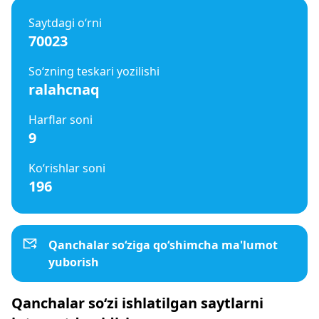
Saytdagi o‘rni
70023
So‘zning teskari yozilishi
ralahcnaq
Harflar soni
9
Ko‘rishlar soni
196
Qanchalar so‘ziga qo‘shimcha ma'lumot
yuborish
Qanchalar so‘zi ishlatilgan saytlarni