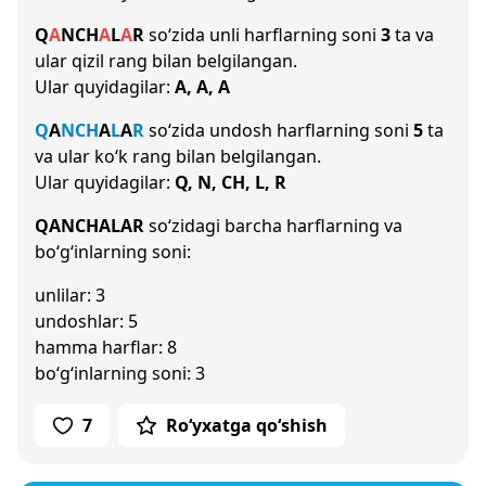
Q
A
N
CH
A
L
A
R
so‘zida unli harflarning soni
3
ta va
ular qizil rang bilan belgilangan.
Ular quyidagilar:
A, A, A
Q
A
N
CH
A
L
A
R
so‘zida undosh harflarning soni
5
ta
va ular ko‘k rang bilan belgilangan.
Ular quyidagilar:
Q, N, CH, L, R
QANCHALAR
so‘zidagi barcha harflarning va
bo‘g‘inlarning soni:
unlilar: 3
undoshlar: 5
hamma harflar: 8
bo‘g‘inlarning soni: 3
7
Ro‘yxatga qo‘shish