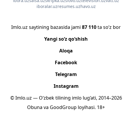
ibora.uz
salsa.uz
skripka.uz
slovo.uz
television.uz
vatt.uz
iboralar.uz
resumes.uz
havo.uz
Imlo.uz saytining bazasida jami
87 110
ta so‘z bor
Yangi so‘z qo‘shish
Aloqa
Facebook
Telegram
Instagram
© Imlo.uz — O‘zbek tilining imlo lug‘ati, 2014–2026
Obuna
va
GoodGroup
loyihasi.
18+