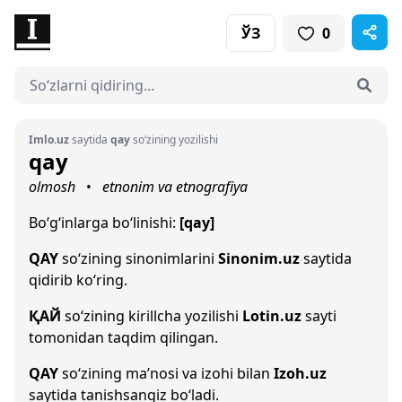
ЎЗ
0
Imlo.uz
saytida
qay
so‘zining yozilishi
qay
olmosh
etnonim va etnografiya
•
Bo‘g‘inlarga bo‘linishi:
[qay]
QAY
so‘zining sinonimlarini
Sinonim.uz
saytida
qidirib ko‘ring.
ҚАЙ
so‘zining kirillcha yozilishi
Lotin.uz
sayti
tomonidan taqdim qilingan.
QAY
so‘zining ma’nosi va izohi bilan
Izoh.uz
saytida tanishsangiz bo‘ladi.