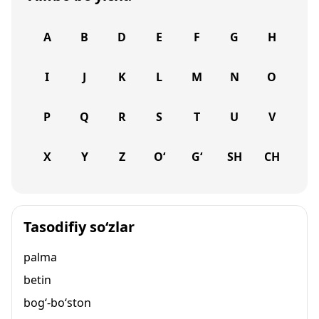
A
B
D
E
F
G
H
I
J
K
L
M
N
O
P
Q
R
S
T
U
V
X
Y
Z
O‘
G‘
SH
CH
Tasodifiy so‘zlar
palma
betin
bog‘-bo‘ston