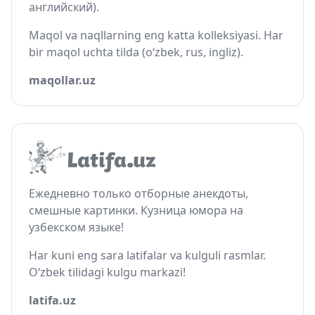
английский).
Maqol va naqllarning eng katta kolleksiyasi. Har
bir maqol uchta tilda (o‘zbek, rus, ingliz).
maqollar.uz
Ежедневно только отборные анекдоты,
смешные картинки. Кузница юмора на
узбекском языке!
Har kuni eng sara latifalar va kulguli rasmlar.
O‘zbek tilidagi kulgu markazi!
latifa.uz