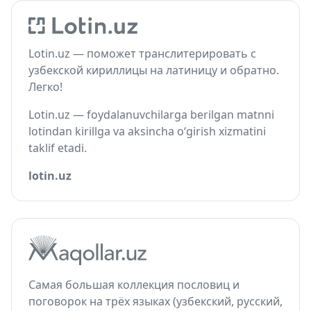
Lotin.uz — поможет транслитерировать с
узбекской кириллицы на латиницу и обратно.
Легко!
Lotin.uz — foydalanuvchilarga berilgan matnni
lotindan kirillga va aksincha o‘girish xizmatini
taklif etadi.
lotin.uz
Самая большая коллекция пословиц и
поговорок на трёх языках (узбекский, русский,