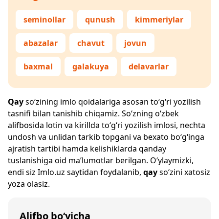
seminollar
qunush
kimmeriylar
abazalar
chavut
jovun
baxmal
galakuya
delavarlar
Qay
so‘zining imlo qoidalariga asosan to‘g‘ri yozilish
tasnifi bilan tanishib chiqamiz. So‘zning o‘zbek
alifbosida lotin va kirillda to‘g‘ri yozilish imlosi, nechta
undosh va unlidan tarkib topgani va bexato bo‘g‘inga
ajratish tartibi hamda kelishiklarda qanday
tuslanishiga oid ma’lumotlar berilgan. O‘ylaymizki,
endi siz
Imlo.uz
saytidan foydalanib,
qay
so‘zini xatosiz
yoza olasiz.
Alifbo bo‘yicha