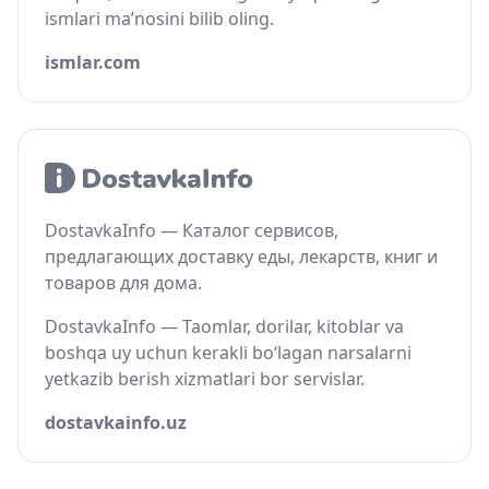
ismlari ma’nosini bilib oling.
ismlar.com
DostavkaInfo — Каталог сервисов,
предлагающих доставку еды, лекарств, книг и
товаров для дома.
DostavkaInfo — Taomlar, dorilar, kitoblar va
boshqa uy uchun kerakli bo‘lagan narsalarni
yetkazib berish xizmatlari bor servislar.
dostavkainfo.uz