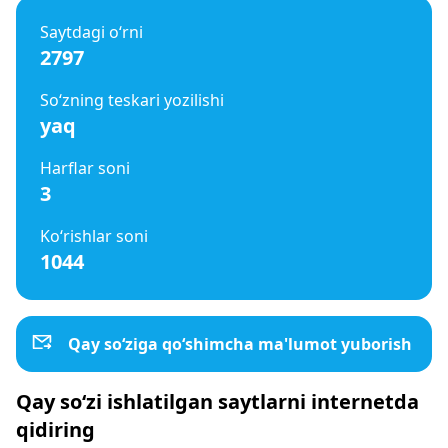
Saytdagi o‘rni
2797
So‘zning teskari yozilishi
yaq
Harflar soni
3
Ko‘rishlar soni
1044
Qay so‘ziga qo‘shimcha ma'lumot yuborish
Qay so‘zi ishlatilgan saytlarni internetda
qidiring