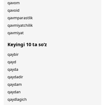
qavom
qavoid
qavmparastlik
qavmiyatchilik
qavmiyat
Keyingi 10 ta so‘z
qaybir
qayd
qayda
qaydadir
qaydam
qaydan
qaydlagich