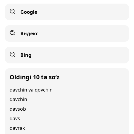
Google
Яндекс
Bing
Oldingi 10 ta so‘z
qavchin va qovchin
qavchin
qavsob
qavs
qavrak