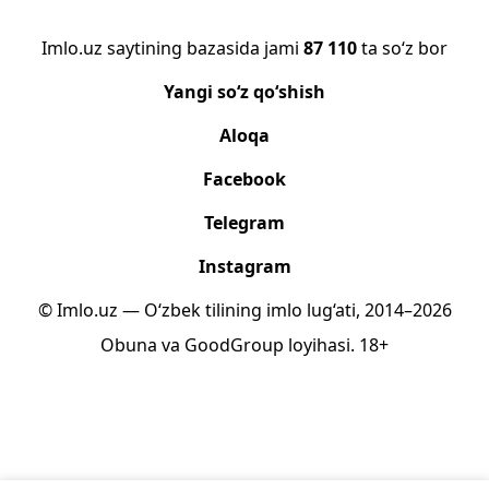
Imlo.uz saytining bazasida jami
87 110
ta so‘z bor
Yangi so‘z qo‘shish
Aloqa
Facebook
Telegram
Instagram
© Imlo.uz — O‘zbek tilining imlo lug‘ati, 2014–2026
Obuna
va
GoodGroup
loyihasi.
18+