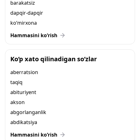
barakatsiz
dapqir-dapqir
ko‘mirxona
Hammasini ko‘rish
Ko‘p xato qilinadigan so‘zlar
aberratsion
taqiq
abituriyent
akson
abgorlanganlik
abdikatsiya
Hammasini ko‘rish