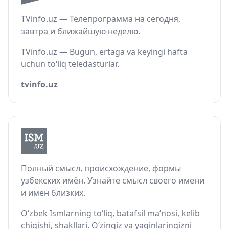
TVinfo.uz — Телепрограмма на сегодня,
завтра и ближайшую неделю.
TVinfo.uz — Bugun, ertaga va keyingi hafta
uchun to‘liq teledasturlar.
tvinfo.uz
Полный смысл, происхождение, формы
узбекских имён. Узнайте смысл своего имени
и имён близких.
O‘zbek Ismlarning to‘liq, batafsil ma’nosi, kelib
chiqishi, shakllari. O‘zingiz va yaqinlaringizni