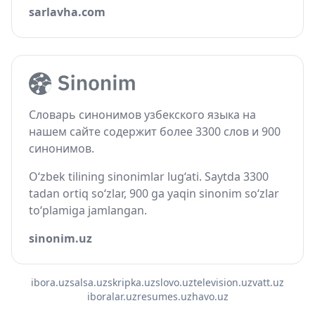
sarlavha.com
Словарь синонимов узбекского языка на
нашем сайте содержит более 3300 слов и 900
синонимов.
O‘zbek tilining sinonimlar lug‘ati. Saytda 3300
tadan ortiq so‘zlar, 900 ga yaqin sinonim so‘zlar
to‘plamiga jamlangan.
sinonim.uz
ibora.uz
salsa.uz
skripka.uz
slovo.uz
television.uz
vatt.uz
iboralar.uz
resumes.uz
havo.uz