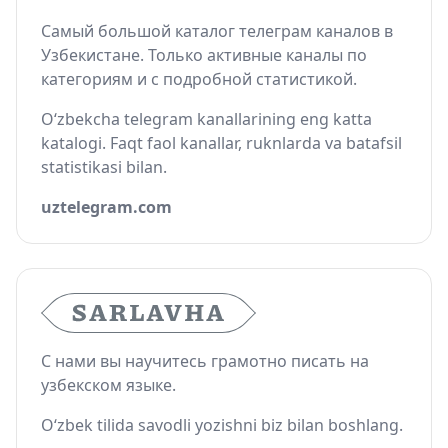
Самый большой каталог телеграм каналов в
Узбекистане. Только активные каналы по
категориям и с подробной статистикой.
O‘zbekcha telegram kanallarining eng katta
katalogi. Faqt faol kanallar, ruknlarda va batafsil
statistikasi bilan.
uztelegram.com
С нами вы научитесь грамотно писать на
узбекском языке.
O‘zbek tilida savodli yozishni biz bilan boshlang.