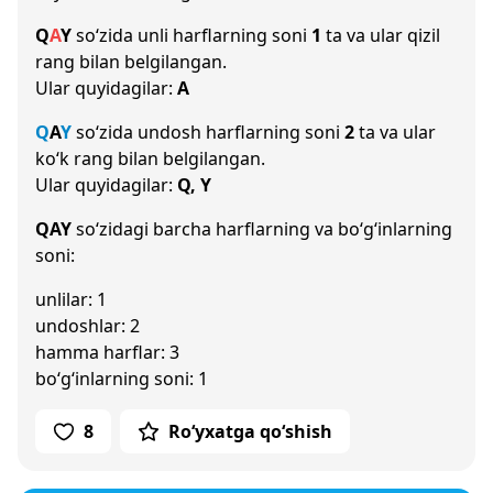
Q
A
Y
so‘zida unli harflarning soni
1
ta va ular qizil
rang bilan belgilangan.
Ular quyidagilar:
A
Q
A
Y
so‘zida undosh harflarning soni
2
ta va ular
ko‘k rang bilan belgilangan.
Ular quyidagilar:
Q, Y
QAY
so‘zidagi barcha harflarning va bo‘g‘inlarning
soni:
unlilar: 1
undoshlar: 2
hamma harflar: 3
bo‘g‘inlarning soni: 1
8
Ro‘yxatga qo‘shish