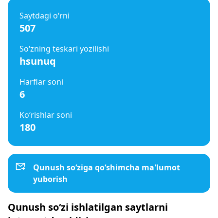
Saytdagi o‘rni
507
So‘zning teskari yozilishi
hsunuq
Harflar soni
6
Ko‘rishlar soni
180
Qunush so‘ziga qo‘shimcha ma'lumot
yuborish
Qunush so‘zi ishlatilgan saytlarni