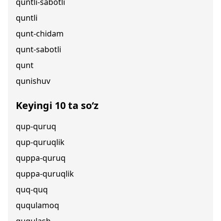
quntli-sabotli
quntli
qunt-chidam
qunt-sabotli
qunt
qunishuv
Keyingi 10 ta so‘z
qup-quruq
qup-quruqlik
quppa-quruq
quppa-quruqlik
quq-quq
ququlamoq