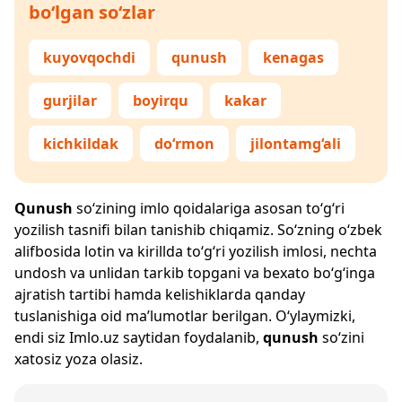
bo‘lgan so‘zlar
kuyovqochdi
qunush
kenagas
gurjilar
boyirqu
kakar
kichkildak
do‘rmon
jilontamg‘ali
Qunush
so‘zining imlo qoidalariga asosan to‘g‘ri
yozilish tasnifi bilan tanishib chiqamiz. So‘zning o‘zbek
alifbosida lotin va kirillda to‘g‘ri yozilish imlosi, nechta
undosh va unlidan tarkib topgani va bexato bo‘g‘inga
ajratish tartibi hamda kelishiklarda qanday
tuslanishiga oid ma’lumotlar berilgan. O‘ylaymizki,
endi siz
Imlo.uz
saytidan foydalanib,
qunush
so‘zini
xatosiz yoza olasiz.