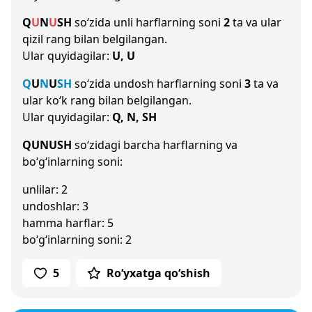
Q
U
N
U
SH
so‘zida unli harflarning soni
2
ta va ular
qizil rang bilan belgilangan.
Ular quyidagilar:
U, U
Q
U
N
U
SH
so‘zida undosh harflarning soni
3
ta va
ular ko‘k rang bilan belgilangan.
Ular quyidagilar:
Q, N, SH
QUNUSH
so‘zidagi barcha harflarning va
bo‘g‘inlarning soni:
unlilar: 2
undoshlar: 3
hamma harflar: 5
bo‘g‘inlarning soni: 2
5
Ro‘yxatga qo‘shish