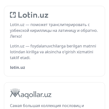
Lotin.uz — поможет транслитерировать с
узбекской кириллицы на латиницу и обратно.
Легко!
Lotin.uz — foydalanuvchilarga berilgan matnni
lotindan kirillga va aksincha o‘girish xizmatini
taklif etadi.
lotin.uz
Самая большая коллекция пословиц и