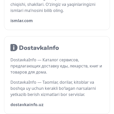
chiqishi, shakllari. O‘zingiz va yaqinlaringizni
ismlari ma’nosini bilib oling.
ismlar.com
DostavkaInfo — Каталог сервисов,
предлагающих доставку еды, лекарств, книг и
товаров для дома.
DostavkaInfo — Taomlar, dorilar, kitoblar va
boshqa uy uchun kerakli bo‘lagan narsalarni
yetkazib berish xizmatlari bor servislar.
dostavkainfo.uz