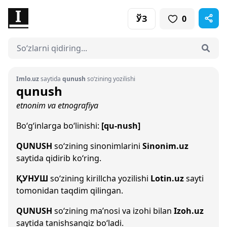
ЎЗ
0
Imlo.uz
saytida
qunush
so‘zining yozilishi
qunush
etnonim va etnografiya
Bo‘g‘inlarga bo‘linishi:
[qu-nush]
QUNUSH
so‘zining sinonimlarini
Sinonim.uz
saytida qidirib ko‘ring.
ҚУНУШ
so‘zining kirillcha yozilishi
Lotin.uz
sayti
tomonidan taqdim qilingan.
QUNUSH
so‘zining ma’nosi va izohi bilan
Izoh.uz
saytida tanishsangiz bo‘ladi.