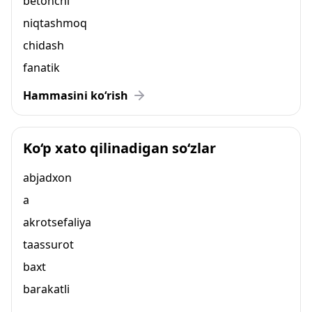
betonchi
niqtashmoq
chidash
fanatik
Hammasini ko‘rish
Ko‘p xato qilinadigan so‘zlar
abjadxon
a
akrotsefaliya
taassurot
baxt
barakatli