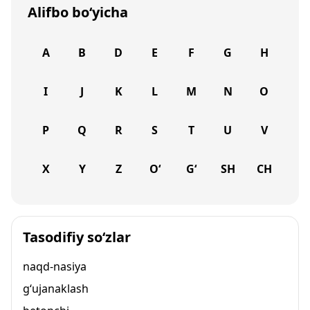
Alifbo bo‘yicha
A
B
D
E
F
G
H
I
J
K
L
M
N
O
P
Q
R
S
T
U
V
X
Y
Z
O‘
G‘
SH
CH
Tasodifiy so‘zlar
naqd-nasiya
g‘ujanaklash