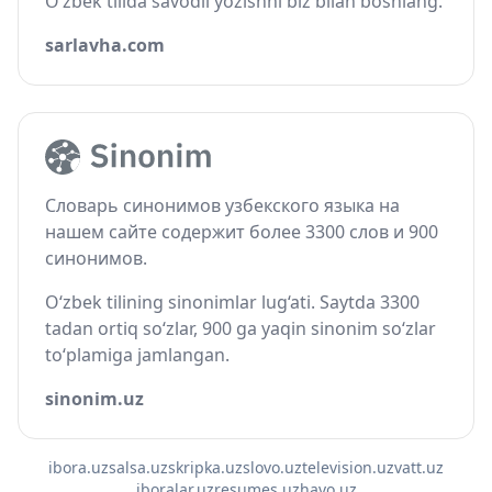
O‘zbek tilida savodli yozishni biz bilan boshlang.
sarlavha.com
Словарь синонимов узбекского языка на
нашем сайте содержит более 3300 слов и 900
синонимов.
O‘zbek tilining sinonimlar lug‘ati. Saytda 3300
tadan ortiq so‘zlar, 900 ga yaqin sinonim so‘zlar
to‘plamiga jamlangan.
sinonim.uz
ibora.uz
salsa.uz
skripka.uz
slovo.uz
television.uz
vatt.uz
iboralar.uz
resumes.uz
havo.uz