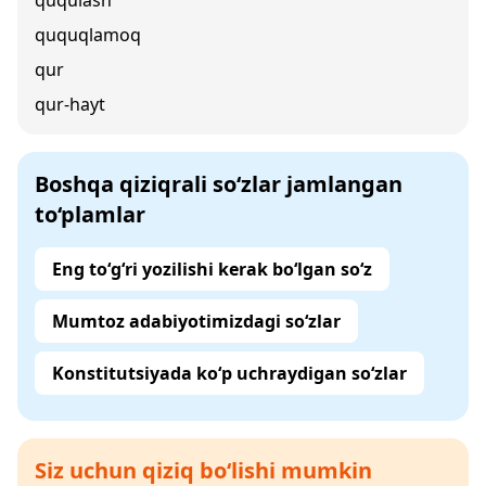
ququlash
ququqlamoq
qur
qur-hayt
Boshqa qiziqrali so‘zlar jamlangan
to‘plamlar
Eng to‘g‘ri yozilishi kerak bo‘lgan so‘z
Mumtoz adabiyotimizdagi so‘zlar
Konstitutsiyada ko‘p uchraydigan so‘zlar
Siz uchun qiziq bo‘lishi mumkin