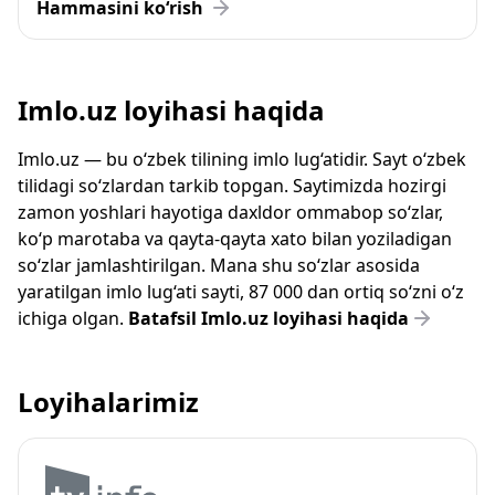
Hammasini ko‘rish
Imlo.uz loyihasi haqida
Imlo.uz — bu o‘zbek tilining imlo lug‘atidir. Sayt o‘zbek
tilidagi so‘zlardan tarkib topgan. Saytimizda hozirgi
zamon yoshlari hayotiga daxldor ommabop so‘zlar,
ko‘p marotaba va qayta-qayta xato bilan yoziladigan
so‘zlar jamlashtirilgan. Mana shu so‘zlar asosida
yaratilgan imlo lug‘ati sayti, 87 000 dan ortiq so‘zni o‘z
ichiga olgan.
Batafsil Imlo.uz loyihasi haqida
Loyihalarimiz