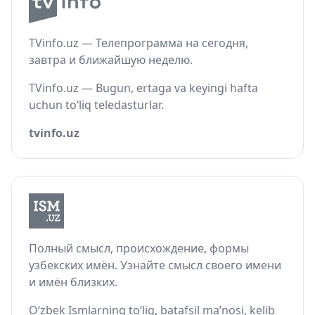
TVinfo.uz — Телепрограмма на сегодня,
завтра и ближайшую неделю.
TVinfo.uz — Bugun, ertaga va keyingi hafta
uchun to‘liq teledasturlar.
tvinfo.uz
Полный смысл, происхождение, формы
узбекских имён. Узнайте смысл своего имени
и имён близких.
O‘zbek Ismlarning to‘liq, batafsil ma’nosi, kelib