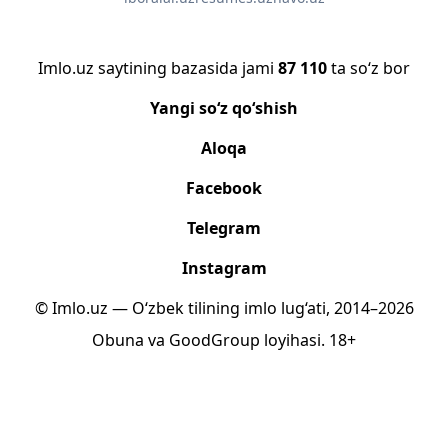
Imlo.uz saytining bazasida jami
87 110
ta so‘z bor
Yangi so‘z qo‘shish
Aloqa
Facebook
Telegram
Instagram
© Imlo.uz — O‘zbek tilining imlo lug‘ati, 2014–2026
Obuna
va
GoodGroup
loyihasi.
18+