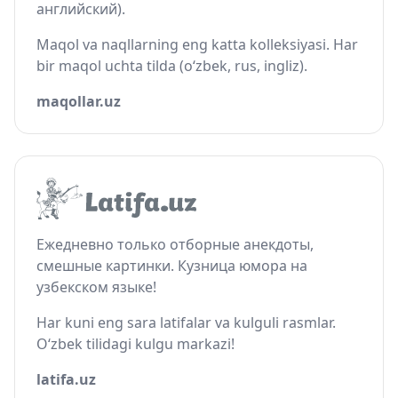
английский).
Maqol va naqllarning eng katta kolleksiyasi. Har
bir maqol uchta tilda (o‘zbek, rus, ingliz).
maqollar.uz
Ежедневно только отборные анекдоты,
смешные картинки. Кузница юмора на
узбекском языке!
Har kuni eng sara latifalar va kulguli rasmlar.
O‘zbek tilidagi kulgu markazi!
latifa.uz