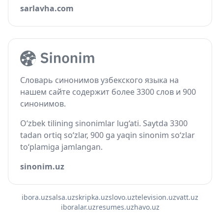
sarlavha.com
Словарь синонимов узбекского языка на
нашем сайте содержит более 3300 слов и 900
синонимов.
O‘zbek tilining sinonimlar lug‘ati. Saytda 3300
tadan ortiq so‘zlar, 900 ga yaqin sinonim so‘zlar
to‘plamiga jamlangan.
sinonim.uz
ibora.uz
salsa.uz
skripka.uz
slovo.uz
television.uz
vatt.uz
iboralar.uz
resumes.uz
havo.uz