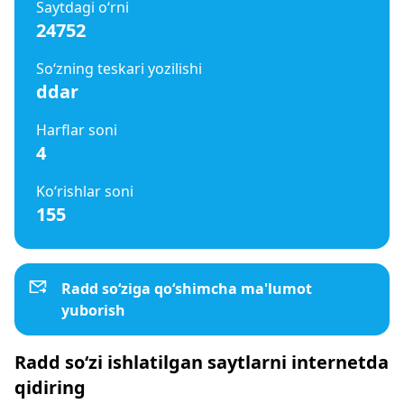
Saytdagi o‘rni
24752
So‘zning teskari yozilishi
ddar
Harflar soni
4
Ko‘rishlar soni
155
Radd so‘ziga qo‘shimcha ma'lumot
yuborish
Radd so‘zi ishlatilgan saytlarni internetda
qidiring