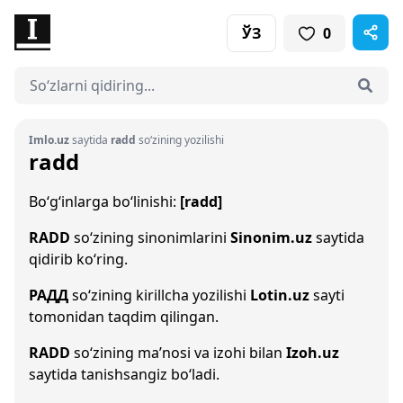
ЎЗ
0
Imlo.uz
saytida
radd
so‘zining yozilishi
radd
Bo‘g‘inlarga bo‘linishi:
[radd]
RADD
so‘zining sinonimlarini
Sinonim.uz
saytida
qidirib ko‘ring.
РАДД
so‘zining kirillcha yozilishi
Lotin.uz
sayti
tomonidan taqdim qilingan.
RADD
so‘zining ma’nosi va izohi bilan
Izoh.uz
saytida tanishsangiz bo‘ladi.