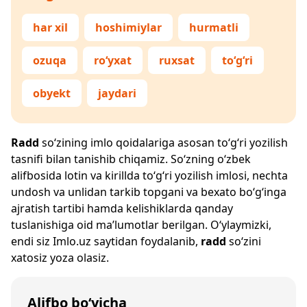
har xil
hoshimiylar
hurmatli
ozuqa
ro‘yxat
ruxsat
to‘g‘ri
obyekt
jaydari
Radd
so‘zining imlo qoidalariga asosan to‘g‘ri yozilish
tasnifi bilan tanishib chiqamiz. So‘zning o‘zbek
alifbosida lotin va kirillda to‘g‘ri yozilish imlosi, nechta
undosh va unlidan tarkib topgani va bexato bo‘g‘inga
ajratish tartibi hamda kelishiklarda qanday
tuslanishiga oid ma’lumotlar berilgan. O‘ylaymizki,
endi siz
Imlo.uz
saytidan foydalanib,
radd
so‘zini
xatosiz yoza olasiz.
Alifbo bo‘yicha