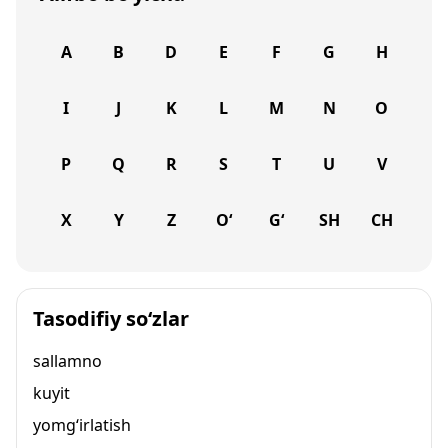
A
B
D
E
F
G
H
I
J
K
L
M
N
O
P
Q
R
S
T
U
V
X
Y
Z
O‘
G‘
SH
CH
Tasodifiy so‘zlar
sallamno
kuyit
yomg‘irlatish