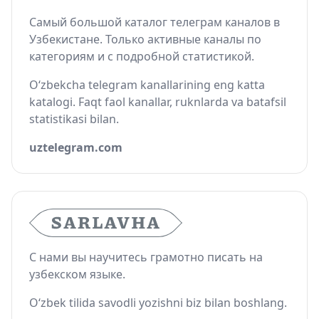
Самый большой каталог телеграм каналов в
Узбекистане. Только активные каналы по
категориям и с подробной статистикой.
O‘zbekcha telegram kanallarining eng katta
katalogi. Faqt faol kanallar, ruknlarda va batafsil
statistikasi bilan.
uztelegram.com
С нами вы научитесь грамотно писать на
узбекском языке.
O‘zbek tilida savodli yozishni biz bilan boshlang.