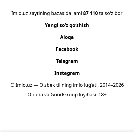
Imlo.uz saytining bazasida jami
87 110
ta so‘z bor
Yangi so‘z qo‘shish
Aloqa
Facebook
Telegram
Instagram
© Imlo.uz — O‘zbek tilining imlo lug‘ati, 2014–2026
Obuna
va
GoodGroup
loyihasi.
18+