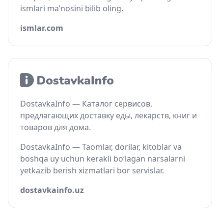
ismlari ma’nosini bilib oling.
ismlar.com
DostavkaInfo — Каталог сервисов,
предлагающих доставку еды, лекарств, книг и
товаров для дома.
DostavkaInfo — Taomlar, dorilar, kitoblar va
boshqa uy uchun kerakli bo‘lagan narsalarni
yetkazib berish xizmatlari bor servislar.
dostavkainfo.uz