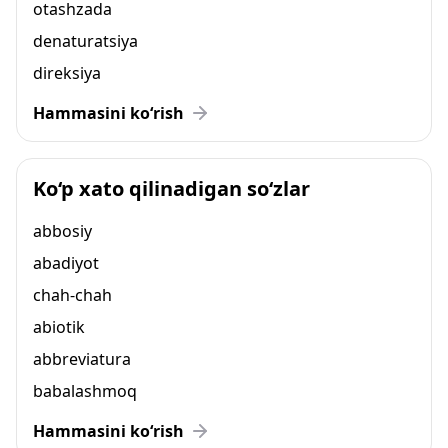
otashzada
denaturatsiya
direksiya
Hammasini ko‘rish
Ko‘p xato qilinadigan so‘zlar
abbosiy
abadiyot
chah-chah
abiotik
abbreviatura
babalashmoq
Hammasini ko‘rish