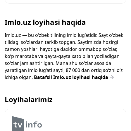
Imlo.uz loyihasi haqida
Imlo.uz — bu o‘zbek tilining imlo lug‘atidir. Sayt o‘zbek
tilidagi so‘zlardan tarkib topgan. Saytimizda hozirgi
zamon yoshlari hayotiga daxldor ommabop so‘zlar,
ko‘p marotaba va qayta-qayta xato bilan yoziladigan
so‘zlar jamlashtirilgan. Mana shu so‘zlar asosida
yaratilgan imlo lug‘ati sayti, 87 000 dan ortiq so‘zni o‘z
ichiga olgan.
Batafsil Imlo.uz loyihasi haqida
Loyihalarimiz