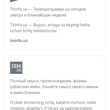
TVinfo.uz — Телепрограмма на сегодня,
завтра и ближайшую неделю.
TVinfo.uz — Bugun, ertaga va keyingi hafta
uchun to‘liq teledasturlar.
tvinfo.uz
Полный смысл, происхождение, формы
узбекских имён. Узнайте смысл своего имени
и имён близких.
O‘zbek Ismlarning to‘liq, batafsil ma’nosi, kelib
chiqishi, shakllari. O‘zingiz va yaqinlaringizni