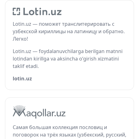
Lotin.uz — поможет транслитерировать с
узбекской кириллицы на латиницу и обратно.
Легко!
Lotin.uz — foydalanuvchilarga berilgan matnni
lotindan kirillga va aksincha o‘girish xizmatini
taklif etadi.
lotin.uz
Самая большая коллекция пословиц и
поговорок на трёх языках (узбекский, русский,