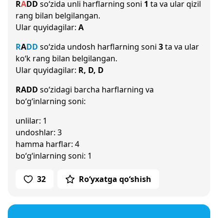
R
A
D
D
so‘zida unli harflarning soni
1
ta va ular qizil
rang bilan belgilangan.
Ular quyidagilar:
A
R
A
D
D
so‘zida undosh harflarning soni
3
ta va ular
ko‘k rang bilan belgilangan.
Ular quyidagilar:
R, D, D
RADD
so‘zidagi barcha harflarning va
bo‘g‘inlarning soni:
unlilar: 1
undoshlar: 3
hamma harflar: 4
bo‘g‘inlarning soni: 1
32
Ro‘yxatga qo‘shish