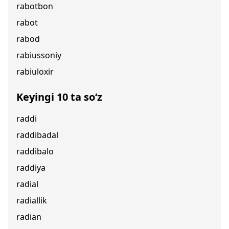
rabotbon
rabot
rabod
rabiussoniy
rabiuloxir
Keyingi 10 ta so‘z
raddi
raddibadal
raddibalo
raddiya
radial
radiallik
radian