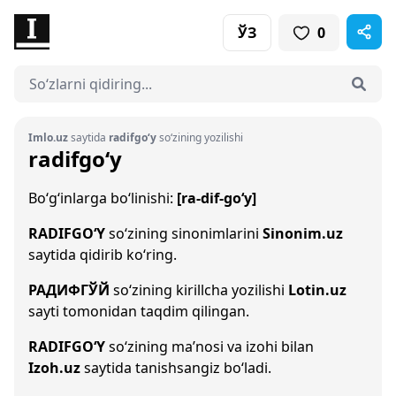
ЎЗ
0
Imlo.uz
saytida
radifgo‘y
so‘zining yozilishi
radifgo‘y
Bo‘g‘inlarga bo‘linishi:
[ra-dif-go‘y]
RADIFGO‘Y
so‘zining sinonimlarini
Sinonim.uz
saytida qidirib ko‘ring.
РАДИФГЎЙ
so‘zining kirillcha yozilishi
Lotin.uz
sayti tomonidan taqdim qilingan.
RADIFGO‘Y
so‘zining ma’nosi va izohi bilan
Izoh.uz
saytida tanishsangiz bo‘ladi.