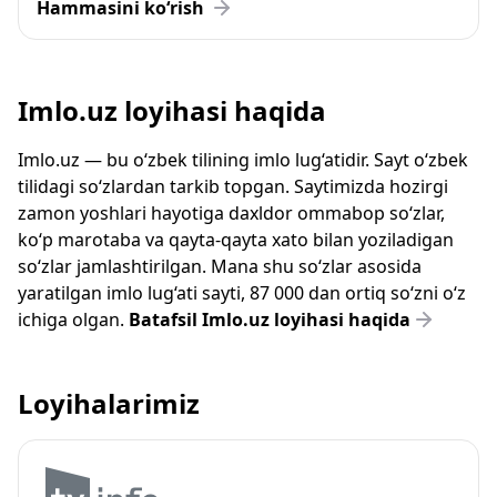
Hammasini ko‘rish
Imlo.uz loyihasi haqida
Imlo.uz — bu o‘zbek tilining imlo lug‘atidir. Sayt o‘zbek
tilidagi so‘zlardan tarkib topgan. Saytimizda hozirgi
zamon yoshlari hayotiga daxldor ommabop so‘zlar,
ko‘p marotaba va qayta-qayta xato bilan yoziladigan
so‘zlar jamlashtirilgan. Mana shu so‘zlar asosida
yaratilgan imlo lug‘ati sayti, 87 000 dan ortiq so‘zni o‘z
ichiga olgan.
Batafsil Imlo.uz loyihasi haqida
Loyihalarimiz