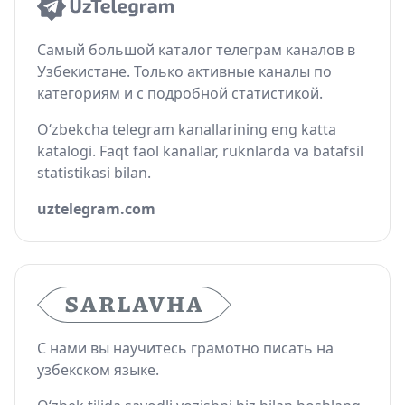
Самый большой каталог телеграм каналов в
Узбекистане. Только активные каналы по
категориям и с подробной статистикой.
O‘zbekcha telegram kanallarining eng katta
katalogi. Faqt faol kanallar, ruknlarda va batafsil
statistikasi bilan.
uztelegram.com
С нами вы научитесь грамотно писать на
узбекском языке.