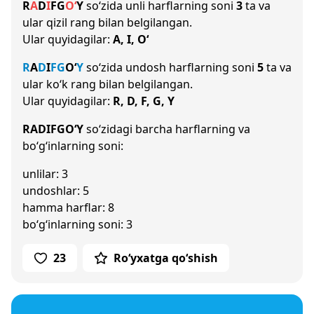
R
A
D
I
F
G
O‘
Y
so‘zida unli harflarning soni
3
ta va
ular qizil rang bilan belgilangan.
Ular quyidagilar:
A, I, O‘
R
A
D
I
F
G
O‘
Y
so‘zida undosh harflarning soni
5
ta va
ular ko‘k rang bilan belgilangan.
Ular quyidagilar:
R, D, F, G, Y
RADIFGO‘Y
so‘zidagi barcha harflarning va
bo‘g‘inlarning soni:
unlilar: 3
undoshlar: 5
hamma harflar: 8
bo‘g‘inlarning soni: 3
23
Ro‘yxatga qo‘shish