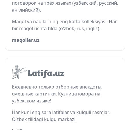
поговорок на трёх языках (узбекский, русский,
английский).
Maqol va naqllarning eng katta kolleksiyasi. Har
bir maqol uchta tilda (o‘zbek, rus, ingliz).
maqollar.uz
Ежедневно только отборные анекдоты,
смешные картинки. Кузница юмора на
узбекском языке!
Har kuni eng sara latifalar va kulguli rasmlar.
O‘zbek tilidagi kulgu markazi!