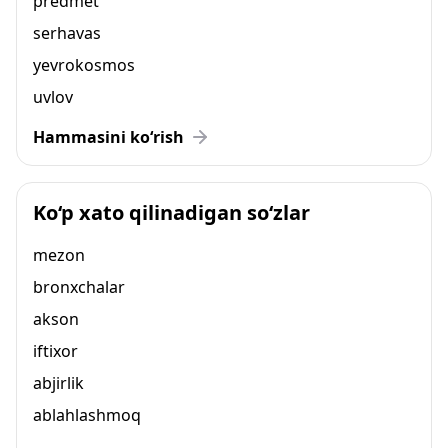
predmet
serhavas
yevrokosmos
uvlov
Hammasini ko‘rish
Ko‘p xato qilinadigan so‘zlar
mezon
bronxchalar
akson
iftixor
abjirlik
ablahlashmoq