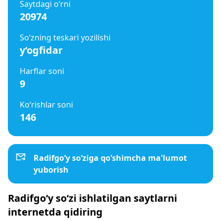
Saytdagi o‘rni
20974
So‘zning teskari yozilishi
y‘ogfidar
Harflar soni
9
Ko‘rishlar soni
146
Radifgo‘y so‘ziga qo‘shimcha ma'lumot
yuborish
Radifgo‘y so‘zi ishlatilgan saytlarni
internetda qidiring