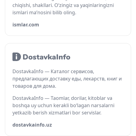
chiqishi, shakllari. O‘zingiz va yaqinlaringizni
ismlari ma’nosini bilib oling.
ismlar.com
DostavkaInfo — Каталог сервисов,
предлагающих доставку еды, лекарств, книг и
товаров для дома.
DostavkaInfo — Taomlar, dorilar, kitoblar va
boshqa uy uchun kerakli bo‘lagan narsalarni
yetkazib berish xizmatlari bor servislar.
dostavkainfo.uz