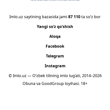
Imlo.uz saytining bazasida jami
87 110
ta so‘z bor
Yangi so‘z qo‘shish
Aloqa
Facebook
Telegram
Instagram
© Imlo.uz — O‘zbek tilining imlo lug‘ati, 2014–2026
Obuna
va
GoodGroup
loyihasi.
18+