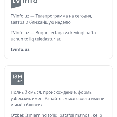
TVinfo.uz — Телепрограмма на сегодня,
завтра и ближайшую неделю.
TVinfo.uz — Bugun, ertaga va keyingi hafta
uchun to‘liq teledasturlar.
tvinfo.uz
Полный смысл, происхождение, формы
узбекских имён. Узнайте смысл своего имени
и имён близких.
O‘zbek Ismlarning to‘liq, batafsil ma’nosi, kelib