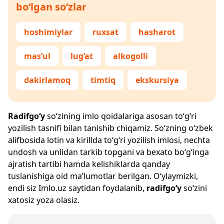
bo‘lgan so‘zlar
hoshimiylar
ruxsat
hasharot
mas’ul
lug‘at
alkogolli
dakirlamoq
timtiq
ekskursiya
Radifgo‘y
so‘zining imlo qoidalariga asosan to‘g‘ri
yozilish tasnifi bilan tanishib chiqamiz. So‘zning o‘zbek
alifbosida lotin va kirillda to‘g‘ri yozilish imlosi, nechta
undosh va unlidan tarkib topgani va bexato bo‘g‘inga
ajratish tartibi hamda kelishiklarda qanday
tuslanishiga oid ma’lumotlar berilgan. O‘ylaymizki,
endi siz
Imlo.uz
saytidan foydalanib,
radifgo‘y
so‘zini
xatosiz yoza olasiz.