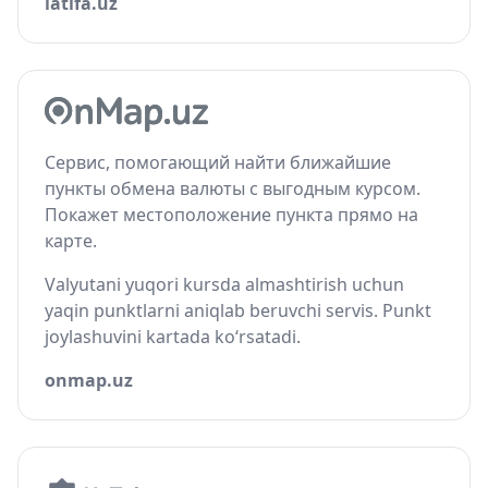
latifa.uz
Сервис, помогающий найти ближайшие
пункты обмена валюты с выгодным курсом.
Покажет местоположение пункта прямо на
карте.
Valyutani yuqori kursda almashtirish uchun
yaqin punktlarni aniqlab beruvchi servis. Punkt
joylashuvini kartada ko‘rsatadi.
onmap.uz