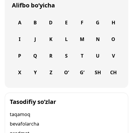
Alifbo bo‘yicha
A
B
D
E
F
G
H
I
J
K
L
M
N
O
P
Q
R
S
T
U
V
X
Y
Z
O‘
G‘
SH
CH
Tasodifiy so‘zlar
taqamoq
bevafolarcha