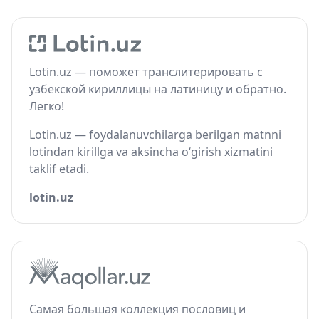
Lotin.uz — поможет транслитерировать с
узбекской кириллицы на латиницу и обратно.
Легко!
Lotin.uz — foydalanuvchilarga berilgan matnni
lotindan kirillga va aksincha o‘girish xizmatini
taklif etadi.
lotin.uz
Самая большая коллекция пословиц и