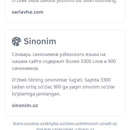
O‘zbek tilida savodli yozishni biz bilan boshlang.
sarlavha.com
Словарь синонимов узбекского языка на
нашем сайте содержит более 3300 слов и 900
синонимов.
O‘zbek tilining sinonimlar lug‘ati. Saytda 3300
tadan ortiq so‘zlar, 900 ga yaqin sinonim so‘zlar
to‘plamiga jamlangan.
sinonim.uz
ibora.uz
salsa.uz
skripka.uz
slovo.uz
television.uz
vatt.uz
iboralar.uz
resumes.uz
havo.uz