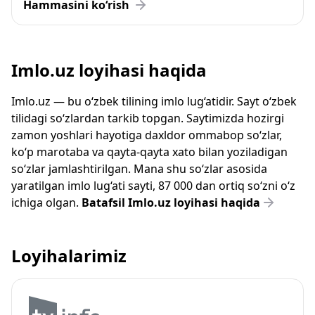
Hammasini ko‘rish
Imlo.uz loyihasi haqida
Imlo.uz — bu o‘zbek tilining imlo lug‘atidir. Sayt o‘zbek
tilidagi so‘zlardan tarkib topgan. Saytimizda hozirgi
zamon yoshlari hayotiga daxldor ommabop so‘zlar,
ko‘p marotaba va qayta-qayta xato bilan yoziladigan
so‘zlar jamlashtirilgan. Mana shu so‘zlar asosida
yaratilgan imlo lug‘ati sayti, 87 000 dan ortiq so‘zni o‘z
ichiga olgan.
Batafsil Imlo.uz loyihasi haqida
Loyihalarimiz