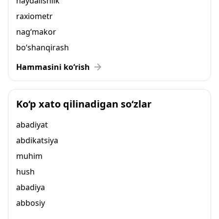
haydalishlik
raxiometr
nag‘makor
bo‘shanqirash
Hammasini ko‘rish
Ko‘p xato qilinadigan so‘zlar
abadiyat
abdikatsiya
muhim
hush
abadiya
abbosiy