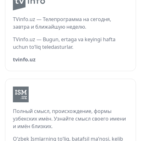
TVinfo.uz — Телепрограмма на сегодня,
завтра и ближайшую неделю.
TVinfo.uz — Bugun, ertaga va keyingi hafta
uchun to‘liq teledasturlar.
tvinfo.uz
Полный смысл, происхождение, формы
узбекских имён. Узнайте смысл своего имени
и имён близких.
O‘zbek Ismlarning to‘liq, batafsil ma’nosi, kelib