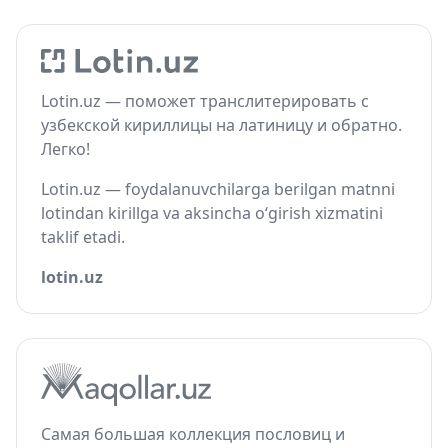
Lotin.uz — поможет транслитерировать с
узбекской кириллицы на латиницу и обратно.
Легко!
Lotin.uz — foydalanuvchilarga berilgan matnni
lotindan kirillga va aksincha o‘girish xizmatini
taklif etadi.
lotin.uz
Самая большая коллекция пословиц и