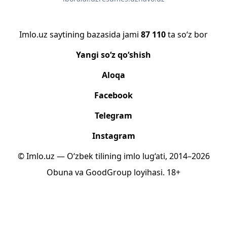
Imlo.uz saytining bazasida jami
87 110
ta so‘z bor
Yangi so‘z qo‘shish
Aloqa
Facebook
Telegram
Instagram
© Imlo.uz — O‘zbek tilining imlo lug‘ati, 2014–2026
Obuna
va
GoodGroup
loyihasi.
18+