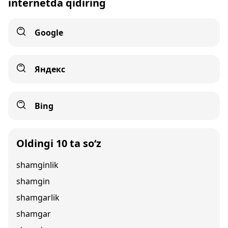
internetda qidiring
Google
Яндекс
Bing
Oldingi 10 ta so‘z
shamginlik
shamgin
shamgarlik
shamgar