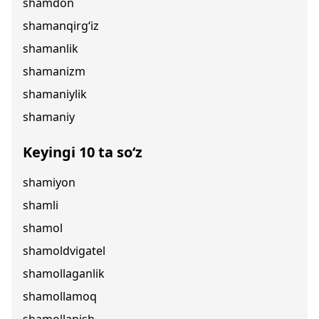
shamdon
shamanqirg‘iz
shamanlik
shamanizm
shamaniylik
shamaniy
Keyingi 10 ta so‘z
shamiyon
shamli
shamol
shamoldvigatel
shamollaganlik
shamollamoq