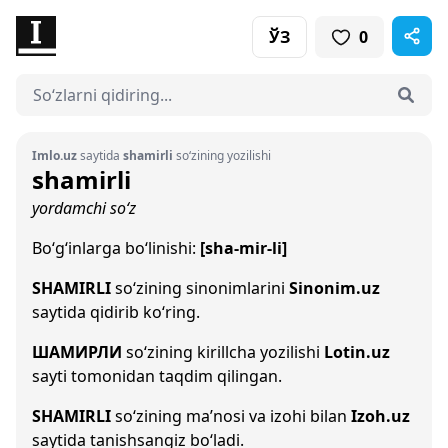
ЎЗ
0
Imlo.uz
saytida
shamirli
so‘zining yozilishi
shamirli
yordamchi so‘z
Bo‘g‘inlarga bo‘linishi:
[sha-mir-li]
SHAMIRLI
so‘zining sinonimlarini
Sinonim.uz
saytida qidirib ko‘ring.
ШАМИРЛИ
so‘zining kirillcha yozilishi
Lotin.uz
sayti tomonidan taqdim qilingan.
SHAMIRLI
so‘zining ma’nosi va izohi bilan
Izoh.uz
saytida tanishsangiz bo‘ladi.