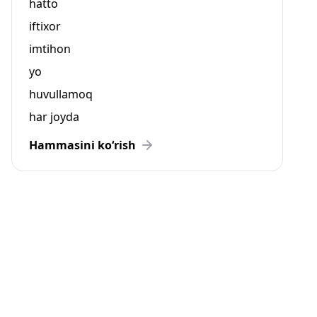
hatto
iftixor
imtihon
yo
huvullamoq
har joyda
Hammasini ko‘rish