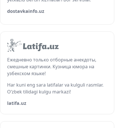
dostavkainfo.uz
Ежедневно только отборные анекдоты,
смешные картинки. Кузница юмора на
узбекском языке!
Har kuni eng sara latifalar va kulguli rasmlar.
O‘zbek tilidagi kulgu markazi!
latifa.uz