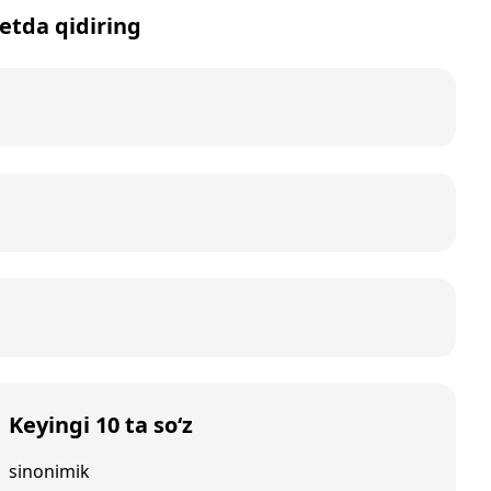
netda qidiring
Keyingi 10 ta so‘z
sinonimik