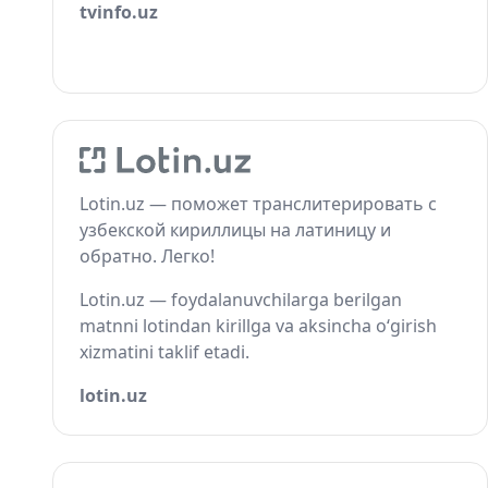
tvinfo.uz
Lotin.uz — поможет транслитерировать с
узбекской кириллицы на латиницу и
обратно. Легко!
Lotin.uz — foydalanuvchilarga berilgan
matnni lotindan kirillga va aksincha o‘girish
xizmatini taklif etadi.
lotin.uz