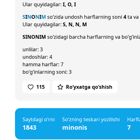
Ular quyidagilar:
I, O, I
S
I
N
O
N
I
M
so‘zida undosh harflarning soni
4
ta va
Ular quyidagilar:
S, N, N, M
SINONIM
so‘zidagi barcha harflarning va bo‘g‘inl
unlilar: 3
undoshlar: 4
hamma harflar: 7
bo‘g‘inlarning soni: 3
115
Ro‘yxatga qo‘shish
Saytdagi o‘rni
So‘zning teskari yozilishi
Harfl
1843
minonis
7