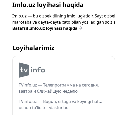
Imlo.uz loyihasi haqida
Imlo.uz — bu o‘zbek tilining imlo lug‘atidir. Sayt o‘
marotaba va qayta-qayta xato bilan yoziladigan so‘zlar
Batafsil Imlo.uz loyihasi haqida
Loyihalarimiz
TVinfo.uz — Телепрограмма на сегодня,
завтра и ближайшую неделю.
TVinfo.uz — Bugun, ertaga va keyingi hafta
uchun to‘liq teledasturlar.