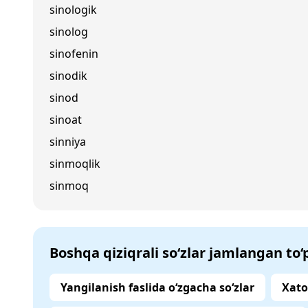
sinologik
sinolog
sinofenin
sinodik
sinod
sinoat
sinniya
sinmoqlik
sinmoq
Boshqa qiziqrali so‘zlar jamlangan to
Yangilanish faslida o‘zgacha so‘zlar
Xato