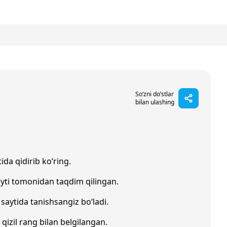
So‘zni do‘stlar
bilan ulashing
ida qidirib ko‘ring.
yti tomonidan taqdim qilingan.
saytida tanishsangiz bo‘ladi.
 qizil rang bilan belgilangan.