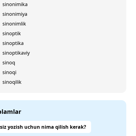
sinonimika
sinonimiya
sinonimlik
sinoptik
sinoptika
sinoptikaviy
sinoq
sinoqi
sinoqilik
‘plamlar
siz yozish uchun nima qilish kerak?