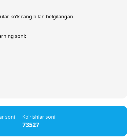
 ular ko‘k rang bilan belgilangan.
arning soni:
ar soni
Ko‘rishlar soni
73527