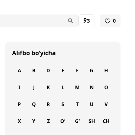
ЎЗ
0
Alifbo bo‘yicha
A
B
D
E
F
G
H
I
J
K
L
M
N
O
P
Q
R
S
T
U
V
X
Y
Z
O‘
G‘
SH
CH