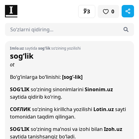
ЎЗ
0
Imlo.uz
saytida
sog‘lik
so‘zining yozilishi
sog‘lik
ot
Bo‘g‘inlarga bo‘linishi:
[sog‘-lik]
SOG‘LIK
so‘zining sinonimlarini
Sinonim.uz
saytida qidirib ko‘ring.
СОҒЛИК
so‘zining kirillcha yozilishi
Lotin.uz
sayti
tomonidan taqdim qilingan.
SOG‘LIK
so‘zining ma’nosi va izohi bilan
Izoh.uz
saytida tanishsangiz bo‘ladi.