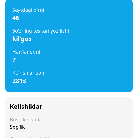
Saytdagi o‘rni
46
So‘zning teskari yozilishi
kil‘gos
Harflar soni
7
Ko‘rishlar soni
2813
Kelishiklar
Bosh kelishik
Sog‘lik