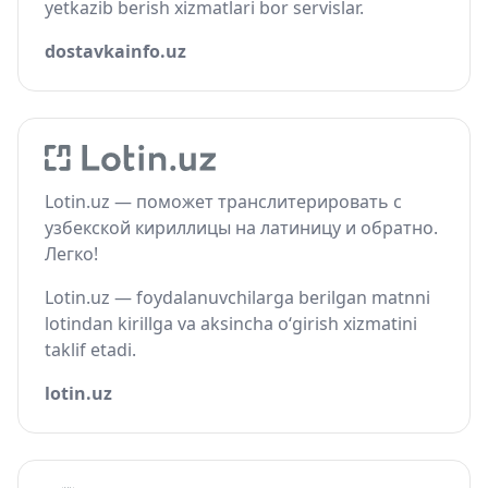
yetkazib berish xizmatlari bor servislar.
dostavkainfo.uz
Lotin.uz — поможет транслитерировать с
узбекской кириллицы на латиницу и обратно.
Легко!
Lotin.uz — foydalanuvchilarga berilgan matnni
lotindan kirillga va aksincha o‘girish xizmatini
taklif etadi.
lotin.uz