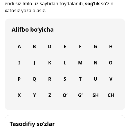
endi siz
Imlo.uz
saytidan foydalanib,
sog‘lik
so‘zini
xatosiz yoza olasiz.
Alifbo bo‘yicha
A
B
D
E
F
G
H
I
J
K
L
M
N
O
P
Q
R
S
T
U
V
X
Y
Z
O‘
G‘
SH
CH
Tasodifiy so‘zlar