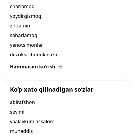
charlamoq
yoydirgizmoq
zil-zamin
saharlamoq
yenotsimonlar
dezoksiribonukleaza
Hammasini ko‘rish
Ko‘p xato qilinadigan so‘zlar
abirafshon
sevimli
vaalaykum assalom
muhaddis