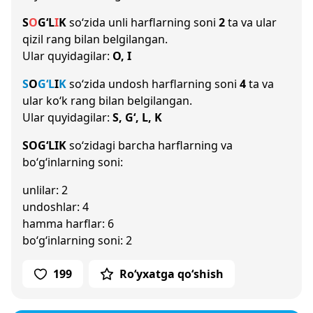
S
O
G‘
L
I
K
so‘zida unli harflarning soni
2
ta va ular
qizil rang bilan belgilangan.
Ular quyidagilar:
O, I
S
O
G‘
L
I
K
so‘zida undosh harflarning soni
4
ta va
ular ko‘k rang bilan belgilangan.
Ular quyidagilar:
S, G‘, L, K
SOG‘LIK
so‘zidagi barcha harflarning va
bo‘g‘inlarning soni:
unlilar: 2
undoshlar: 4
hamma harflar: 6
bo‘g‘inlarning soni: 2
199
Ro‘yxatga qo‘shish