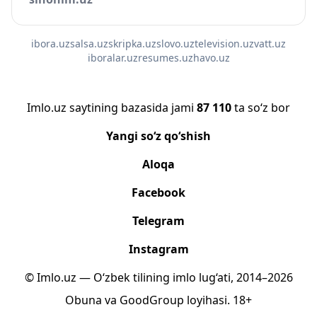
ibora.uz
salsa.uz
skripka.uz
slovo.uz
television.uz
vatt.uz
iboralar.uz
resumes.uz
havo.uz
Imlo.uz saytining bazasida jami
87 110
ta so‘z bor
Yangi so‘z qo‘shish
Aloqa
Facebook
Telegram
Instagram
© Imlo.uz — O‘zbek tilining imlo lug‘ati, 2014–2026
Obuna
va
GoodGroup
loyihasi.
18+