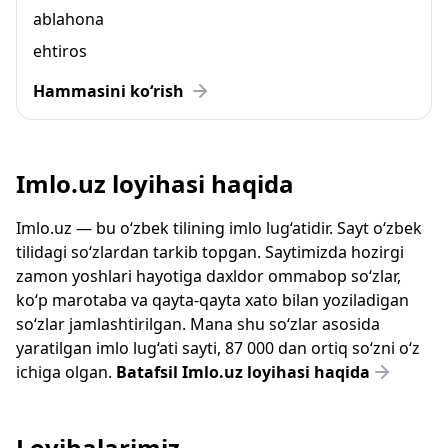
ablahona
ehtiros
Hammasini ko‘rish
Imlo.uz loyihasi haqida
Imlo.uz — bu o‘zbek tilining imlo lug‘atidir. Sayt o‘zbek
tilidagi so‘zlardan tarkib topgan. Saytimizda hozirgi
zamon yoshlari hayotiga daxldor ommabop so‘zlar,
ko‘p marotaba va qayta-qayta xato bilan yoziladigan
so‘zlar jamlashtirilgan. Mana shu so‘zlar asosida
yaratilgan imlo lug‘ati sayti, 87 000 dan ortiq so‘zni o‘z
ichiga olgan.
Batafsil Imlo.uz loyihasi haqida
Loyihalarimiz