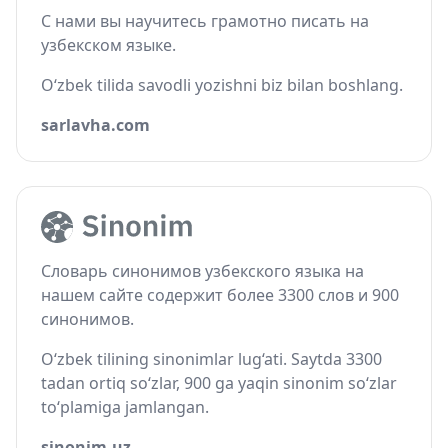
С нами вы научитесь грамотно писать на
узбекском языке.
O‘zbek tilida savodli yozishni biz bilan boshlang.
sarlavha.com
Словарь синонимов узбекского языка на
нашем сайте содержит более 3300 слов и 900
синонимов.
O‘zbek tilining sinonimlar lug‘ati. Saytda 3300
tadan ortiq so‘zlar, 900 ga yaqin sinonim so‘zlar
to‘plamiga jamlangan.
sinonim.uz