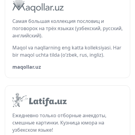
Самая большая коллекция пословиц и
поговорок на трёх языках (узбекский, русский,
английский).
Maqol va naqllarning eng katta kolleksiyasi. Har
bir maqol uchta tilda (o‘zbek, rus, ingliz).
maqollar.uz
Ежедневно только отборные анекдоты,
смешные картинки. Кузница юмора на
узбекском языке!