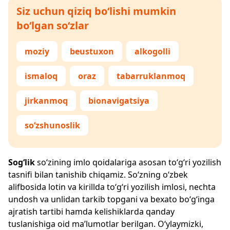
Siz uchun qiziq bo‘lishi mumkin
bo‘lgan so‘zlar
moziy
beustuxon
alkogolli
ismaloq
oraz
tabarruklanmoq
jirkanmoq
bionavigatsiya
so‘zshunoslik
Sog‘lik
so‘zining imlo qoidalariga asosan to‘g‘ri yozilish
tasnifi bilan tanishib chiqamiz. So‘zning o‘zbek
alifbosida lotin va kirillda to‘g‘ri yozilish imlosi, nechta
undosh va unlidan tarkib topgani va bexato bo‘g‘inga
ajratish tartibi hamda kelishiklarda qanday
tuslanishiga oid ma’lumotlar berilgan. O‘ylaymizki,