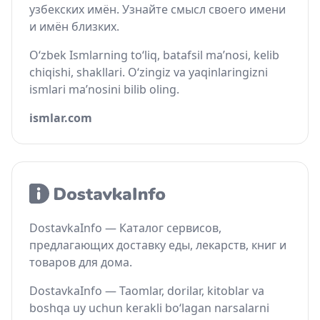
узбекских имён. Узнайте смысл своего имени
и имён близких.
O‘zbek Ismlarning to‘liq, batafsil ma’nosi, kelib
chiqishi, shakllari. O‘zingiz va yaqinlaringizni
ismlari ma’nosini bilib oling.
ismlar.com
DostavkaInfo — Каталог сервисов,
предлагающих доставку еды, лекарств, книг и
товаров для дома.
DostavkaInfo — Taomlar, dorilar, kitoblar va
boshqa uy uchun kerakli bo‘lagan narsalarni