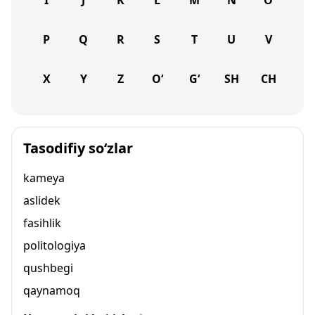
I
J
K
L
M
N
O
P
Q
R
S
T
U
V
X
Y
Z
O‘
G‘
SH
CH
Tasodifiy so‘zlar
kameya
aslidek
fasihlik
politologiya
qushbegi
qaynamoq