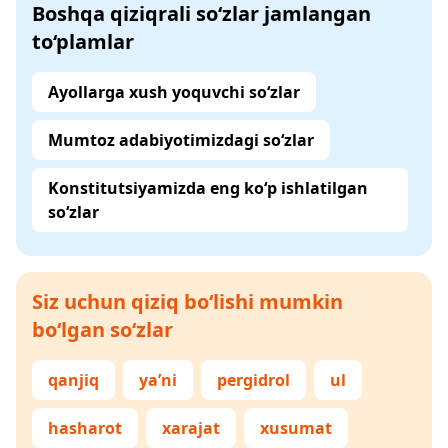
Boshqa qiziqrali so‘zlar jamlangan
to‘plamlar
Ayollarga xush yoquvchi so‘zlar
Mumtoz adabiyotimizdagi so‘zlar
Konstitutsiyamizda eng ko‘p ishlatilgan
so‘zlar
Siz uchun qiziq bo‘lishi mumkin
bo‘lgan so‘zlar
qanjiq
ya’ni
pergidrol
ul
hasharot
xarajat
xusumat