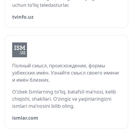
uchun to‘liq teledasturlar.
tvinfo.uz
Полный смысл, происхождение, формы
узбекских имён. Узнайте смысл своего имени
и имён близких.
O‘zbek Ismlarning to‘liq, batafsil ma’nosi, kelib
chiqishi, shakllari. O‘zingiz va yaqinlaringizni
ismlari ma’nosini bilib oling.
ismlar.com