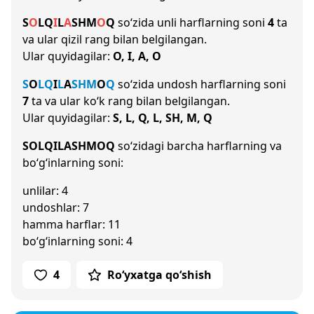
S
O
L
Q
I
L
A
SH
M
O
Q
so‘zida unli harflarning soni
4
ta
va ular qizil rang bilan belgilangan.
Ular quyidagilar:
O, I, A, O
S
O
L
Q
I
L
A
SH
M
O
Q
so‘zida undosh harflarning soni
7
ta va ular ko‘k rang bilan belgilangan.
Ular quyidagilar:
S, L, Q, L, SH, M, Q
SOLQILASHMOQ
so‘zidagi barcha harflarning va
bo‘g‘inlarning soni:
unlilar: 4
undoshlar: 7
hamma harflar: 11
bo‘g‘inlarning soni: 4
4
Ro‘yxatga qo‘shish