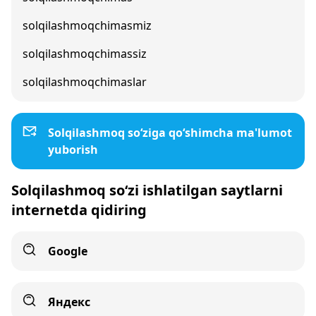
solqilashmoqchimasmiz
solqilashmoqchimassiz
solqilashmoqchimaslar
Solqilashmoq so‘ziga qo‘shimcha ma'lumot
yuborish
Solqilashmoq so‘zi ishlatilgan saytlarni
internetda qidiring
Google
Яндекс