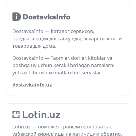
DostavkaInfo — Каталог сервисов,
предлагающих доставку еды, лекарств, книг и
товаров для дома.
DostavkaInfo — Taomlar, dorilar, kitoblar va
boshqa uy uchun kerakli bo‘lagan narsalarni
yetkazib berish xizmatlari bor servislar.
dostavkainfo.uz
Lotin.uz — поможет транслитерировать с
узбекской кириллицы на латиницу и обратно.