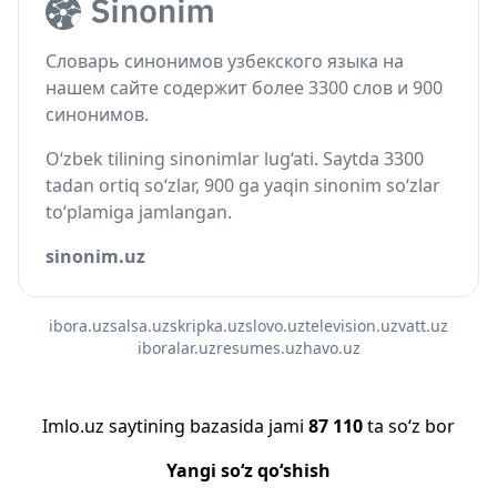
Словарь синонимов узбекского языка на
нашем сайте содержит более 3300 слов и 900
синонимов.
O‘zbek tilining sinonimlar lug‘ati. Saytda 3300
tadan ortiq so‘zlar, 900 ga yaqin sinonim so‘zlar
to‘plamiga jamlangan.
sinonim.uz
ibora.uz
salsa.uz
skripka.uz
slovo.uz
television.uz
vatt.uz
iboralar.uz
resumes.uz
havo.uz
Imlo.uz saytining bazasida jami
87 110
ta so‘z bor
Yangi so‘z qo‘shish