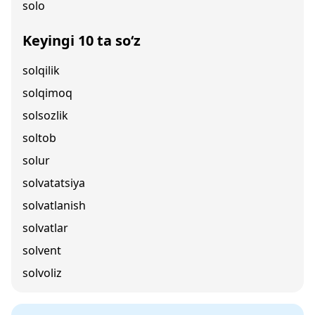
solo
Keyingi 10 ta so‘z
solqilik
solqimoq
solsozlik
soltob
solur
solvatatsiya
solvatlanish
solvatlar
solvent
solvoliz