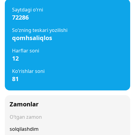
Saytdagi o‘rni
72286
So‘zning teskari yozilishi
qomhsaliqlos
Harflar soni
12
Ko‘rishlar soni
81
Zamonlar
O‘tgan zamon
solqilashdim