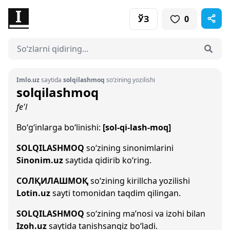
ЎЗ
0
Imlo.uz
saytida
solqilashmoq
so‘zining yozilishi
solqilashmoq
fe'l
Bo‘g‘inlarga bo‘linishi:
[sol-qi-lash-moq]
SOLQILASHMOQ
so‘zining sinonimlarini
Sinonim.uz
saytida qidirib ko‘ring.
СОЛҚИЛАШМОҚ
so‘zining kirillcha yozilishi
Lotin.uz
sayti tomonidan taqdim qilingan.
SOLQILASHMOQ
so‘zining ma’nosi va izohi bilan
Izoh.uz
saytida tanishsangiz bo‘ladi.