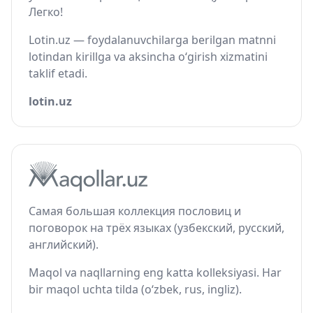
Легко!
Lotin.uz — foydalanuvchilarga berilgan matnni
lotindan kirillga va aksincha o‘girish xizmatini
taklif etadi.
lotin.uz
Самая большая коллекция пословиц и
поговорок на трёх языках (узбекский, русский,
английский).
Maqol va naqllarning eng katta kolleksiyasi. Har
bir maqol uchta tilda (o‘zbek, rus, ingliz).