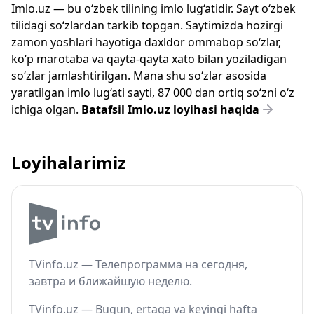
Imlo.uz — bu o‘zbek tilining imlo lug‘atidir. Sayt o‘zbek
tilidagi so‘zlardan tarkib topgan. Saytimizda hozirgi
zamon yoshlari hayotiga daxldor ommabop so‘zlar,
ko‘p marotaba va qayta-qayta xato bilan yoziladigan
so‘zlar jamlashtirilgan. Mana shu so‘zlar asosida
yaratilgan imlo lug‘ati sayti, 87 000 dan ortiq so‘zni o‘z
ichiga olgan.
Batafsil Imlo.uz loyihasi haqida
Loyihalarimiz
TVinfo.uz — Телепрограмма на сегодня,
завтра и ближайшую неделю.
TVinfo.uz — Bugun, ertaga va keyingi hafta