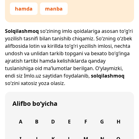
hamda
manba
Solqilashmoq
so‘zining imlo qoidalariga asosan to‘g‘ri
yozilish tasnifi bilan tanishib chiqamiz. So‘zning o‘zbek
alifbosida lotin va kirillda to‘g‘ri yozilish imlosi, nechta
undosh va unlidan tarkib topgani va bexato bo‘g‘inga
ajratish tartibi hamda kelishiklarda qanday
tuslanishiga oid ma’lumotlar berilgan. O‘ylaymizki,
endi siz
Imlo.uz
saytidan foydalanib,
solqilashmoq
so‘zini xatosiz yoza olasiz.
Alifbo bo‘yicha
A
B
D
E
F
G
H