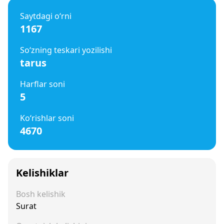
Saytdagi o‘rni
1167
So‘zning teskari yozilishi
tarus
Harflar soni
5
Ko‘rishlar soni
4670
Kelishiklar
Bosh kelishik
Surat