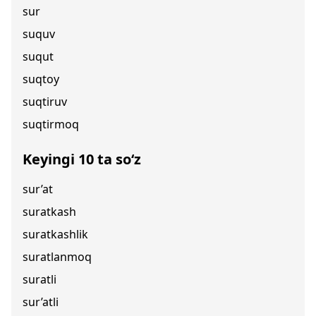
sur
suquv
suqut
suqtoy
suqtiruv
suqtirmoq
Keyingi 10 ta so‘z
sur’at
suratkash
suratkashlik
suratlanmoq
suratli
sur’atli