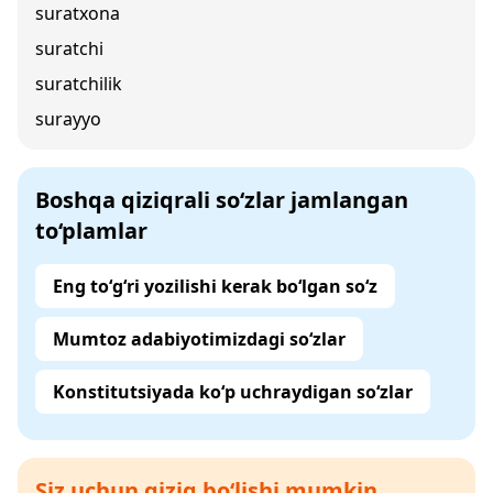
suratxona
suratchi
suratchilik
surayyo
Boshqa qiziqrali so‘zlar jamlangan
to‘plamlar
Eng to‘g‘ri yozilishi kerak bo‘lgan so‘z
Mumtoz adabiyotimizdagi so‘zlar
Konstitutsiyada ko‘p uchraydigan so‘zlar
Siz uchun qiziq bo‘lishi mumkin