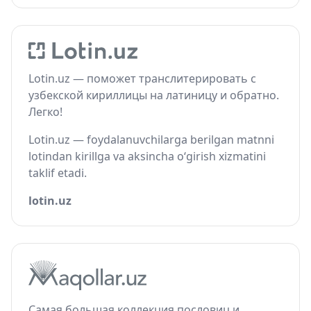
Lotin.uz — поможет транслитерировать с
узбекской кириллицы на латиницу и обратно.
Легко!
Lotin.uz — foydalanuvchilarga berilgan matnni
lotindan kirillga va aksincha o‘girish xizmatini
taklif etadi.
lotin.uz
Самая большая коллекция пословиц и