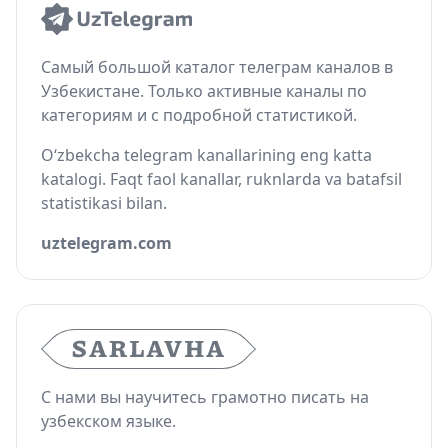
Самый большой каталог телеграм каналов в
Узбекистане. Только активные каналы по
категориям и с подробной статистикой.
O‘zbekcha telegram kanallarining eng katta
katalogi. Faqt faol kanallar, ruknlarda va batafsil
statistikasi bilan.
uztelegram.com
С нами вы научитесь грамотно писать на
узбекском языке.