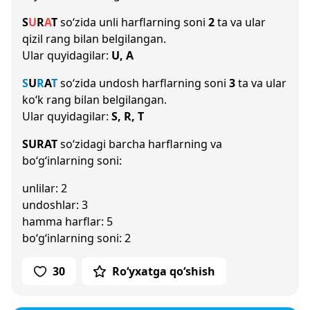
S
U
R
A
T
so‘zida unli harflarning soni
2
ta va ular
qizil rang bilan belgilangan.
Ular quyidagilar:
U, A
S
U
R
A
T
so‘zida undosh harflarning soni
3
ta va ular
ko‘k rang bilan belgilangan.
Ular quyidagilar:
S, R, T
SURAT
so‘zidagi barcha harflarning va
bo‘g‘inlarning soni:
unlilar: 2
undoshlar: 3
hamma harflar: 5
bo‘g‘inlarning soni: 2
30
Ro‘yxatga qo‘shish