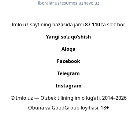
iboralar.uz
resumes.uz
havo.uz
Imlo.uz saytining bazasida jami
87 110
ta so‘z bor
Yangi so‘z qo‘shish
Aloqa
Facebook
Telegram
Instagram
© Imlo.uz — O‘zbek tilining imlo lug‘ati, 2014–2026
Obuna
va
GoodGroup
loyihasi.
18+