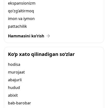
ekspansionizm
qo‘zg‘altirmoq
imon va iymon
pattachilik
Hammasini ko‘rish
Ko‘p xato qilinadigan so‘zlar
hodisa
murojaat
abajurli
hudud
abixit
bab-barobar