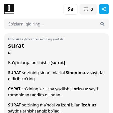
ЎЗ
0
Imlo.uz
saytida
surat
so‘zining yozilishi
surat
ot
Bo‘g‘inlarga bo‘linishi:
[su-rat]
SURAT
so‘zining sinonimlarini
Sinonim.uz
saytida
qidirib ko‘ring.
СУРАТ
so‘zining kirillcha yozilishi
Lotin.uz
sayti
tomonidan taqdim qilingan.
SURAT
so‘zining ma’nosi va izohi bilan
Izoh.uz
saytida tanishsangiz bo‘ladi.