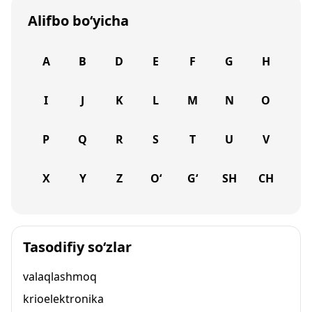
Alifbo bo‘yicha
A
B
D
E
F
G
H
I
J
K
L
M
N
O
P
Q
R
S
T
U
V
X
Y
Z
O‘
G‘
SH
CH
Tasodifiy so‘zlar
valaqlashmoq
krioelektronika