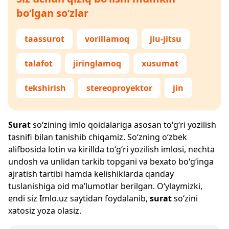
bo‘lgan so‘zlar
taassurot
vorillamoq
jiu-jitsu
talafot
jiringlamoq
xusumat
tekshirish
stereoproyektor
jin
Surat
so‘zining imlo qoidalariga asosan to‘g‘ri yozilish
tasnifi bilan tanishib chiqamiz. So‘zning o‘zbek
alifbosida lotin va kirillda to‘g‘ri yozilish imlosi, nechta
undosh va unlidan tarkib topgani va bexato bo‘g‘inga
ajratish tartibi hamda kelishiklarda qanday
tuslanishiga oid ma’lumotlar berilgan. O‘ylaymizki,
endi siz
Imlo.uz
saytidan foydalanib,
surat
so‘zini
xatosiz yoza olasiz.