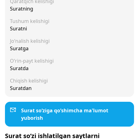
Qaratqich kelishigi
Suratning
Tushum kelishigi
Suratni
Jo‘nalish kelishigi
Suratga
O‘rin-payt kelishigi
Suratda
Chiqish kelishigi
Suratdan
Surat so‘ziga qo‘shimcha ma'lumot
yuborish
Surat so‘zi ishlatilgan saytlarni