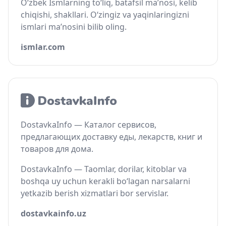
O‘zbek Ismlarning to‘liq, batafsil ma’nosi, kelib
chiqishi, shakllari. O‘zingiz va yaqinlaringizni
ismlari ma’nosini bilib oling.
ismlar.com
DostavkaInfo — Каталог сервисов,
предлагающих доставку еды, лекарств, книг и
товаров для дома.
DostavkaInfo — Taomlar, dorilar, kitoblar va
boshqa uy uchun kerakli bo‘lagan narsalarni
yetkazib berish xizmatlari bor servislar.
dostavkainfo.uz