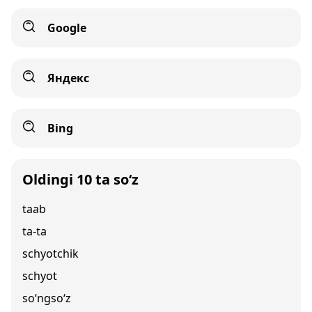
Google
Яндекс
Bing
Oldingi 10 ta so‘z
taab
ta-ta
schyotchik
schyot
so‘ngso‘z