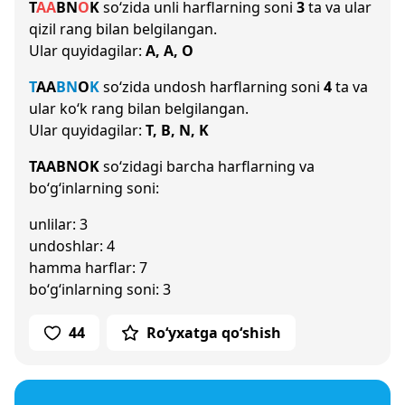
T
A
A
B
N
O
K
so‘zida unli harflarning soni
3
ta va ular
qizil rang bilan belgilangan.
Ular quyidagilar:
A, A, O
T
A
A
B
N
O
K
so‘zida undosh harflarning soni
4
ta va
ular ko‘k rang bilan belgilangan.
Ular quyidagilar:
T, B, N, K
TAABNOK
so‘zidagi barcha harflarning va
bo‘g‘inlarning soni:
unlilar: 3
undoshlar: 4
hamma harflar: 7
bo‘g‘inlarning soni: 3
44
Ro‘yxatga qo‘shish