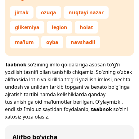
jirtak
ozuqa
nuqtayi nazar
glikemiya
legion
holat
ma’lum
oyba
navshadil
Taabnok
so‘zining imlo qoidalariga asosan to‘g‘ri
yozilish tasnifi bilan tanishib chiqamiz. So‘zning o‘zbek
alifbosida lotin va kirillda to‘g‘ri yozilish imlosi, nechta
undosh va unlidan tarkib topgani va bexato bo‘g‘inga
ajratish tartibi hamda kelishiklarda qanday
tuslanishiga oid ma’lumotlar berilgan. O‘ylaymizki,
endi siz
Imlo.uz
saytidan foydalanib,
taabnok
so‘zini
xatosiz yoza olasiz.
Alifbo bo‘yicha