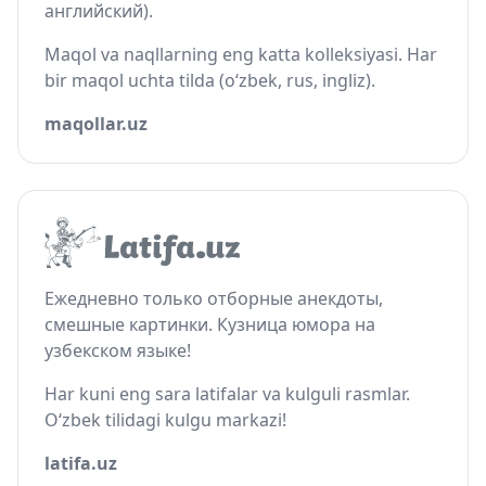
английский).
Maqol va naqllarning eng katta kolleksiyasi. Har
bir maqol uchta tilda (o‘zbek, rus, ingliz).
maqollar.uz
Ежедневно только отборные анекдоты,
смешные картинки. Кузница юмора на
узбекском языке!
Har kuni eng sara latifalar va kulguli rasmlar.
O‘zbek tilidagi kulgu markazi!
latifa.uz