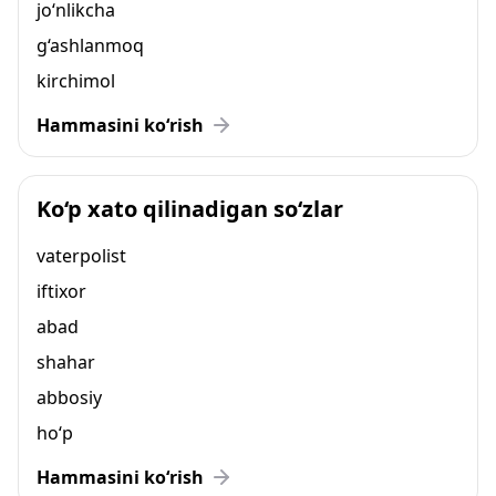
jo‘nlikcha
g‘ashlanmoq
kirchimol
Hammasini ko‘rish
Ko‘p xato qilinadigan so‘zlar
vaterpolist
iftixor
abad
shahar
abbosiy
ho‘p
Hammasini ko‘rish