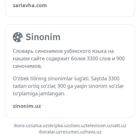
sarlavha.com
Словарь синонимов узбекского языка на
нашем сайте содержит более 3300 слов и 900
синонимов.
O‘zbek tilining sinonimlar lug‘ati. Saytda 3300
tadan ortiq so‘zlar, 900 ga yaqin sinonim so‘zlar
to‘plamiga jamlangan.
sinonim.uz
ibora.uz
salsa.uz
skripka.uz
slovo.uz
television.uz
vatt.uz
iboralar.uz
resumes.uz
havo.uz