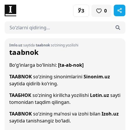
ЎЗ
0
Imlo.uz
saytida
taabnok
so‘zining yozilishi
taabnok
Bo‘g‘inlarga bo‘linishi:
[ta-ab-nok]
TAABNOK
so‘zining sinonimlarini
Sinonim.uz
saytida qidirib ko‘ring.
ТААБНОК
so‘zining kirillcha yozilishi
Lotin.uz
sayti
tomonidan taqdim qilingan.
TAABNOK
so‘zining ma’nosi va izohi bilan
Izoh.uz
saytida tanishsangiz bo‘ladi.