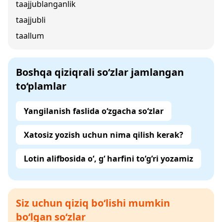
taajjublanganlik
taajjubli
taallum
Boshqa qiziqrali so‘zlar jamlangan
to‘plamlar
Yangilanish faslida o‘zgacha so‘zlar
Xatosiz yozish uchun nima qilish kerak?
Lotin alifbosida o‘, g‘ harfini to‘g‘ri yozamiz
Siz uchun qiziq bo‘lishi mumkin
bo‘lgan so‘zlar