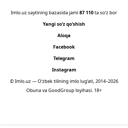
Imlo.uz saytining bazasida jami
87 110
ta so‘z bor
Yangi so‘z qo‘shish
Aloqa
Facebook
Telegram
Instagram
© Imlo.uz — O‘zbek tilining imlo lug‘ati, 2014–2026
Obuna
va
GoodGroup
loyihasi.
18+