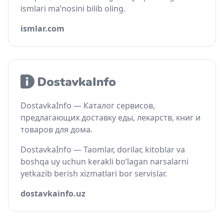
ismlari ma’nosini bilib oling.
ismlar.com
DostavkaInfo — Каталог сервисов,
предлагающих доставку еды, лекарств, книг и
товаров для дома.
DostavkaInfo — Taomlar, dorilar, kitoblar va
boshqa uy uchun kerakli bo‘lagan narsalarni
yetkazib berish xizmatlari bor servislar.
dostavkainfo.uz