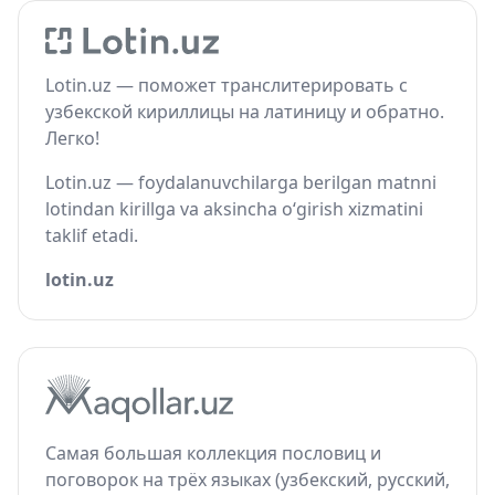
Lotin.uz — поможет транслитерировать с
узбекской кириллицы на латиницу и обратно.
Легко!
Lotin.uz — foydalanuvchilarga berilgan matnni
lotindan kirillga va aksincha o‘girish xizmatini
taklif etadi.
lotin.uz
Самая большая коллекция пословиц и
поговорок на трёх языках (узбекский, русский,