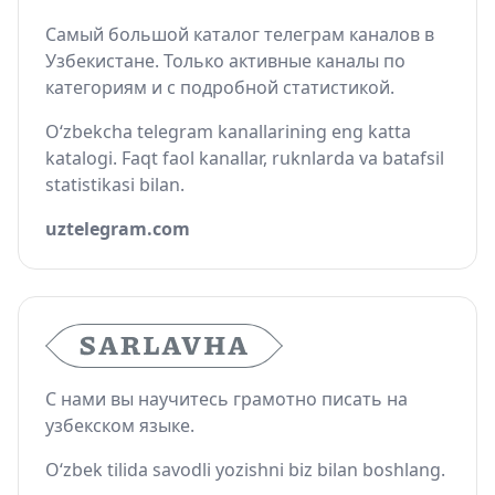
Самый большой каталог телеграм каналов в
Узбекистане. Только активные каналы по
категориям и с подробной статистикой.
O‘zbekcha telegram kanallarining eng katta
katalogi. Faqt faol kanallar, ruknlarda va batafsil
statistikasi bilan.
uztelegram.com
С нами вы научитесь грамотно писать на
узбекском языке.
O‘zbek tilida savodli yozishni biz bilan boshlang.