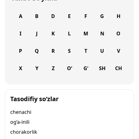
A
B
D
E
F
G
H
I
J
K
L
M
N
O
P
Q
R
S
T
U
V
X
Y
Z
O‘
G‘
SH
CH
Tasodifiy so‘zlar
chenachi
og‘a-inili
chorakorlik