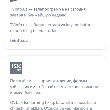
TVinfo.uz — Телепрограмма на сегодня,
завтра и ближайшую неделю.
TVinfo.uz — Bugun, ertaga va keyingi hafta
uchun to‘liq teledasturlar.
tvinfo.uz
Полный смысл, происхождение, формы
узбекских имён. Узнайте смысл своего имени
и имён близких.
O‘zbek Ismlarning to‘liq, batafsil ma’nosi, kelib
chiqishi, shakllari. O‘zingiz va yaqinlaringizni