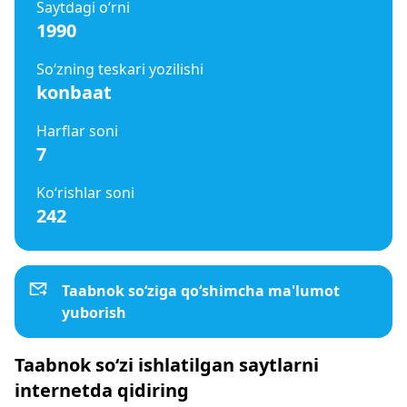
Saytdagi o‘rni
1990
So‘zning teskari yozilishi
konbaat
Harflar soni
7
Ko‘rishlar soni
242
Taabnok so‘ziga qo‘shimcha ma'lumot
yuborish
Taabnok so‘zi ishlatilgan saytlarni
internetda qidiring