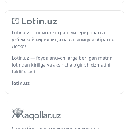
Lotin.uz — поможет транслитерировать с
узбекской кириллицы на латиницу и обратно.
Легко!
Lotin.uz — foydalanuvchilarga berilgan matnni
lotindan kirillga va aksincha o‘girish xizmatini
taklif etadi.
lotin.uz
Самая большая коллекция пословиц и