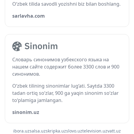
O‘zbek tilida savodli yozishni biz bilan boshlang.
sarlavha.com
Словарь синонимов узбекского языка на
нашем сайте содержит более 3300 слов и 900
синонимов.
O‘zbek tilining sinonimlar lug‘ati. Saytda 3300
tadan ortiq so‘zlar, 900 ga yaqin sinonim so‘zlar
to‘plamiga jamlangan.
sinonim.uz
ibora.uz
salsa.uz
skripka.uz
slovo.uz
television.uz
vatt.uz