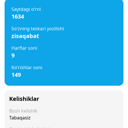
Saytdagi o‘rni
1634
So‘zning teskari yozilishi
zisaqabat
Harflar soni
9
Ko‘rishlar soni
149
Kelishiklar
Bosh kelishik
Tabaqasiz