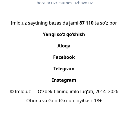
iboralar.uz
resumes.uz
havo.uz
Imlo.uz saytining bazasida jami
87 110
ta so‘z bor
Yangi so‘z qo‘shish
Aloqa
Facebook
Telegram
Instagram
© Imlo.uz — O‘zbek tilining imlo lug‘ati, 2014–2026
Obuna
va
GoodGroup
loyihasi.
18+