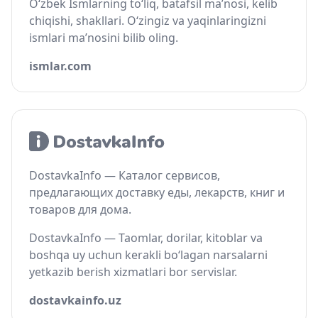
O‘zbek Ismlarning to‘liq, batafsil ma’nosi, kelib
chiqishi, shakllari. O‘zingiz va yaqinlaringizni
ismlari ma’nosini bilib oling.
ismlar.com
DostavkaInfo — Каталог сервисов,
предлагающих доставку еды, лекарств, книг и
товаров для дома.
DostavkaInfo — Taomlar, dorilar, kitoblar va
boshqa uy uchun kerakli bo‘lagan narsalarni
yetkazib berish xizmatlari bor servislar.
dostavkainfo.uz