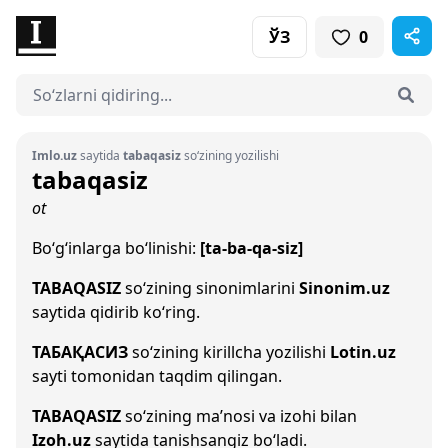
ЎЗ
0
Imlo.uz
saytida
tabaqasiz
so‘zining yozilishi
tabaqasiz
ot
Bo‘g‘inlarga bo‘linishi:
[ta-ba-qa-siz]
TABAQASIZ
so‘zining sinonimlarini
Sinonim.uz
saytida qidirib ko‘ring.
ТАБАҚАСИЗ
so‘zining kirillcha yozilishi
Lotin.uz
sayti tomonidan taqdim qilingan.
TABAQASIZ
so‘zining ma’nosi va izohi bilan
Izoh.uz
saytida tanishsangiz bo‘ladi.