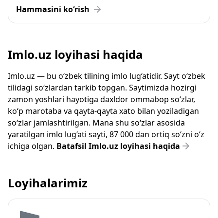
Hammasini ko‘rish
Imlo.uz loyihasi haqida
Imlo.uz — bu o‘zbek tilining imlo lug‘atidir. Sayt o‘zbek
tilidagi so‘zlardan tarkib topgan. Saytimizda hozirgi
zamon yoshlari hayotiga daxldor ommabop so‘zlar,
ko‘p marotaba va qayta-qayta xato bilan yoziladigan
so‘zlar jamlashtirilgan. Mana shu so‘zlar asosida
yaratilgan imlo lug‘ati sayti, 87 000 dan ortiq so‘zni o‘z
ichiga olgan.
Batafsil Imlo.uz loyihasi haqida
Loyihalarimiz