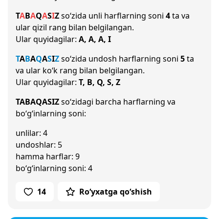
T
A
B
A
Q
A
S
I
Z
so‘zida unli harflarning soni
4
ta va
ular qizil rang bilan belgilangan.
Ular quyidagilar:
A, A, A, I
T
A
B
A
Q
A
S
I
Z
so‘zida undosh harflarning soni
5
ta
va ular ko‘k rang bilan belgilangan.
Ular quyidagilar:
T, B, Q, S, Z
TABAQASIZ
so‘zidagi barcha harflarning va
bo‘g‘inlarning soni:
unlilar: 4
undoshlar: 5
hamma harflar: 9
bo‘g‘inlarning soni: 4
14
Ro‘yxatga qo‘shish