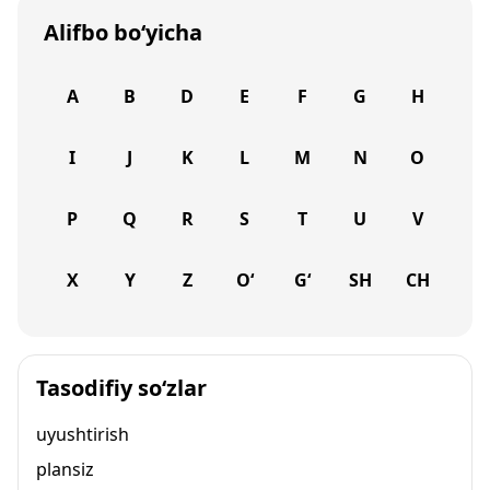
Alifbo bo‘yicha
A
B
D
E
F
G
H
I
J
K
L
M
N
O
P
Q
R
S
T
U
V
X
Y
Z
O‘
G‘
SH
CH
Tasodifiy so‘zlar
uyushtirish
plansiz