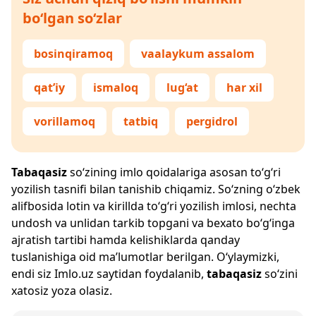
bo‘lgan so‘zlar
bosinqiramoq
vaalaykum assalom
qat’iy
ismaloq
lug‘at
har xil
vorillamoq
tatbiq
pergidrol
Tabaqasiz
so‘zining imlo qoidalariga asosan to‘g‘ri
yozilish tasnifi bilan tanishib chiqamiz. So‘zning o‘zbek
alifbosida lotin va kirillda to‘g‘ri yozilish imlosi, nechta
undosh va unlidan tarkib topgani va bexato bo‘g‘inga
ajratish tartibi hamda kelishiklarda qanday
tuslanishiga oid ma’lumotlar berilgan. O‘ylaymizki,
endi siz
Imlo.uz
saytidan foydalanib,
tabaqasiz
so‘zini
xatosiz yoza olasiz.