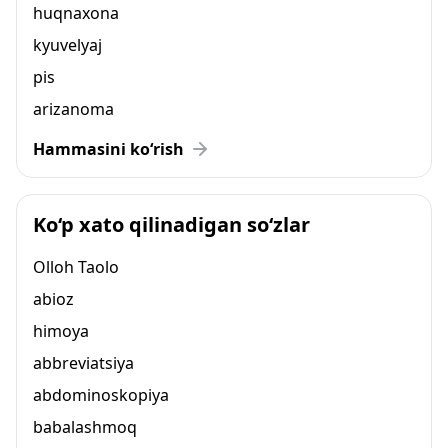
huqnaxona
kyuvelyaj
pis
arizanoma
Hammasini ko‘rish
Ko‘p xato qilinadigan so‘zlar
Olloh Taolo
abioz
himoya
abbreviatsiya
abdominoskopiya
babalashmoq