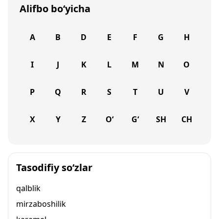
Alifbo bo‘yicha
A
B
D
E
F
G
H
I
J
K
L
M
N
O
P
Q
R
S
T
U
V
X
Y
Z
O‘
G‘
SH
CH
Tasodifiy so‘zlar
qalblik
mirzaboshilik