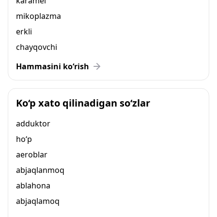
karamel
mikoplazma
erkli
chayqovchi
Hammasini ko‘rish
Ko‘p xato qilinadigan so‘zlar
adduktor
ho‘p
aeroblar
abjaqlanmoq
ablahona
abjaqlamoq