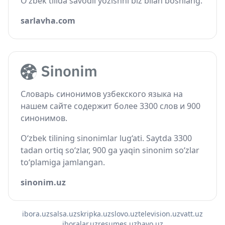
O‘zbek tilida savodli yozishni biz bilan boshlang.
sarlavha.com
Словарь синонимов узбекского языка на
нашем сайте содержит более 3300 слов и 900
синонимов.
O‘zbek tilining sinonimlar lug‘ati. Saytda 3300
tadan ortiq so‘zlar, 900 ga yaqin sinonim so‘zlar
to‘plamiga jamlangan.
sinonim.uz
ibora.uz
salsa.uz
skripka.uz
slovo.uz
television.uz
vatt.uz
iboralar.uz
resumes.uz
havo.uz