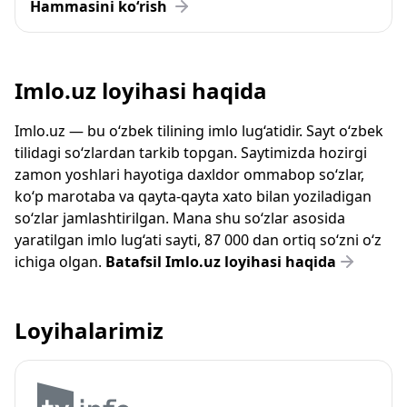
Hammasini ko‘rish
Imlo.uz loyihasi haqida
Imlo.uz — bu o‘zbek tilining imlo lug‘atidir. Sayt o‘zbek
tilidagi so‘zlardan tarkib topgan. Saytimizda hozirgi
zamon yoshlari hayotiga daxldor ommabop so‘zlar,
ko‘p marotaba va qayta-qayta xato bilan yoziladigan
so‘zlar jamlashtirilgan. Mana shu so‘zlar asosida
yaratilgan imlo lug‘ati sayti, 87 000 dan ortiq so‘zni o‘z
ichiga olgan.
Batafsil Imlo.uz loyihasi haqida
Loyihalarimiz