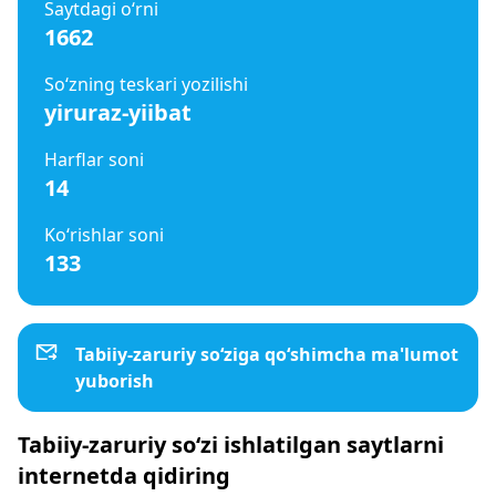
Saytdagi o‘rni
1662
So‘zning teskari yozilishi
yiruraz-yiibat
Harflar soni
14
Ko‘rishlar soni
133
Tabiiy-zaruriy so‘ziga qo‘shimcha ma'lumot
yuborish
Tabiiy-zaruriy so‘zi ishlatilgan saytlarni
internetda qidiring