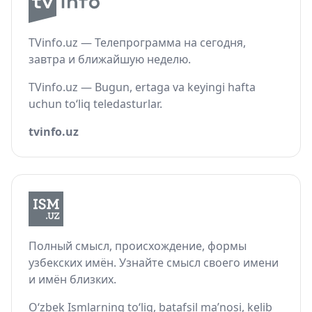
TVinfo.uz — Телепрограмма на сегодня,
завтра и ближайшую неделю.
TVinfo.uz — Bugun, ertaga va keyingi hafta
uchun to‘liq teledasturlar.
tvinfo.uz
Полный смысл, происхождение, формы
узбекских имён. Узнайте смысл своего имени
и имён близких.
O‘zbek Ismlarning to‘liq, batafsil ma’nosi, kelib