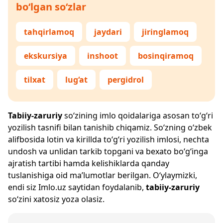
bo‘lgan so‘zlar
tahqirlamoq
jaydari
jiringlamoq
ekskursiya
inshoot
bosinqiramoq
tilxat
lug‘at
pergidrol
Tabiiy-zaruriy
so‘zining imlo qoidalariga asosan to‘g‘ri
yozilish tasnifi bilan tanishib chiqamiz. So‘zning o‘zbek
alifbosida lotin va kirillda to‘g‘ri yozilish imlosi, nechta
undosh va unlidan tarkib topgani va bexato bo‘g‘inga
ajratish tartibi hamda kelishiklarda qanday
tuslanishiga oid ma’lumotlar berilgan. O‘ylaymizki,
endi siz
Imlo.uz
saytidan foydalanib,
tabiiy-zaruriy
so‘zini xatosiz yoza olasiz.