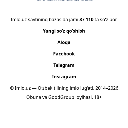
Imlo.uz saytining bazasida jami
87 110
ta so‘z bor
Yangi so‘z qo‘shish
Aloqa
Facebook
Telegram
Instagram
© Imlo.uz — O‘zbek tilining imlo lug‘ati, 2014–2026
Obuna
va
GoodGroup
loyihasi.
18+