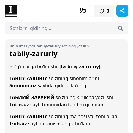
ЎЗ
0
Imlo.uz
saytida
tabiiy-zaruriy
so‘zining yozilishi
tabiiy-zaruriy
Bo‘g‘inlarga bo‘linishi:
[ta-bi-iy-za-ru-riy]
TABIIY-ZARURIY
so‘zining sinonimlarini
Sinonim.uz
saytida qidirib ko‘ring.
ТАБИИЙ-ЗАРУРИЙ
so‘zining kirillcha yozilishi
Lotin.uz
sayti tomonidan taqdim qilingan.
TABIIY-ZARURIY
so‘zining ma’nosi va izohi bilan
Izoh.uz
saytida tanishsangiz bo‘ladi.