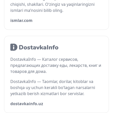
chiqishi, shakllari. O‘zingiz va yaqinlaringizni
ismlari ma’nosini bilib oling.
ismlar.com
DostavkaInfo — Каталог сервисов,
предлагающих доставку еды, лекарств, книг и
товаров для дома.
DostavkaInfo — Taomlar, dorilar, kitoblar va
boshqa uy uchun kerakli bo‘lagan narsalarni
yetkazib berish xizmatlari bor servislar.
dostavkainfo.uz