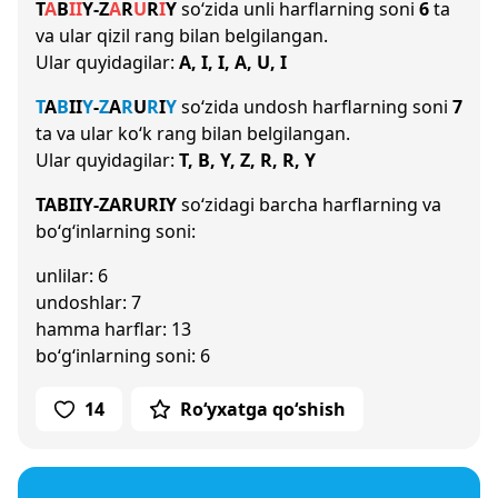
T
A
B
I
I
Y
-
Z
A
R
U
R
I
Y
so‘zida unli harflarning soni
6
ta
va ular qizil rang bilan belgilangan.
Ular quyidagilar:
A, I, I, A, U, I
T
A
B
I
I
Y
-
Z
A
R
U
R
I
Y
so‘zida undosh harflarning soni
7
ta va ular ko‘k rang bilan belgilangan.
Ular quyidagilar:
T, B, Y, Z, R, R, Y
TABIIY-ZARURIY
so‘zidagi barcha harflarning va
bo‘g‘inlarning soni:
unlilar: 6
undoshlar: 7
hamma harflar: 13
bo‘g‘inlarning soni: 6
14
Ro‘yxatga qo‘shish