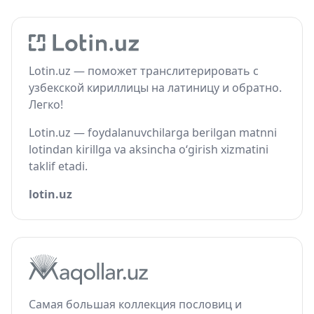
Lotin.uz — поможет транслитерировать с
узбекской кириллицы на латиницу и обратно.
Легко!
Lotin.uz — foydalanuvchilarga berilgan matnni
lotindan kirillga va aksincha o‘girish xizmatini
taklif etadi.
lotin.uz
Самая большая коллекция пословиц и