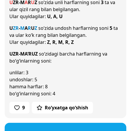
U
Z
R
-
M
A
R
U
Z
so‘zida unli harflarning soni
3
ta va
ular qizil rang bilan belgilangan.
Ular quyidagilar:
U, A, U
U
Z
R
-
M
A
R
U
Z
so‘zida undosh harflarning soni
5
ta
va ular ko‘k rang bilan belgilangan.
Ular quyidagilar:
Z, R, M, R, Z
UZR-MA’RUZ
so‘zidagi barcha harflarning va
bo‘g‘inlarning soni:
unlilar: 3
undoshlar: 5
hamma harflar: 8
bo‘g‘inlarning soni: 4
9
Ro‘yxatga qo‘shish