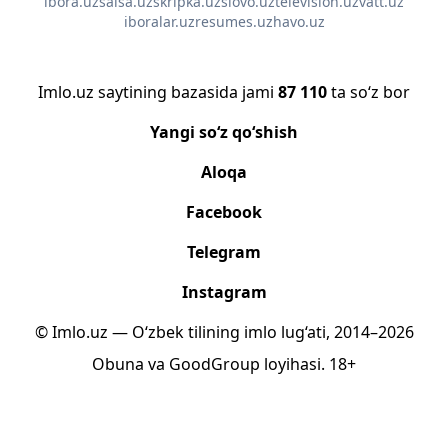
ibora.uz
salsa.uz
skripka.uz
slovo.uz
television.uz
vatt.uz
iboralar.uz
resumes.uz
havo.uz
Imlo.uz saytining bazasida jami
87 110
ta so‘z bor
Yangi so‘z qo‘shish
Aloqa
Facebook
Telegram
Instagram
© Imlo.uz — O‘zbek tilining imlo lug‘ati, 2014–2026
Obuna
va
GoodGroup
loyihasi.
18+