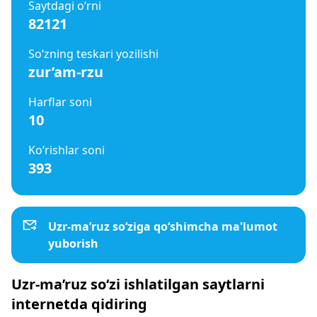
Saytdagi o‘rni
82121
So‘zning teskari yozilishi
zur’am-rzu
Harflar soni
10
Ko‘rishlar soni
393
Uzr-ma’ruz so‘ziga qo‘shimcha ma'lumot
yuborish
Uzr-ma’ruz so‘zi ishlatilgan saytlarni
internetda qidiring