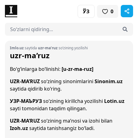
ЎЗ
0
Imlo.uz
saytida
uzr-ma’ruz
so‘zining yozilishi
uzr-ma’ruz
Bo‘g‘inlarga bo‘linishi:
[u-zr-ma-ruz]
UZR-MA’RUZ
so‘zining sinonimlarini
Sinonim.uz
saytida qidirib ko‘ring.
УЗР-МАЪРУЗ
so‘zining kirillcha yozilishi
Lotin.uz
sayti tomonidan taqdim qilingan.
UZR-MA’RUZ
so‘zining ma’nosi va izohi bilan
Izoh.uz
saytida tanishsangiz bo‘ladi.