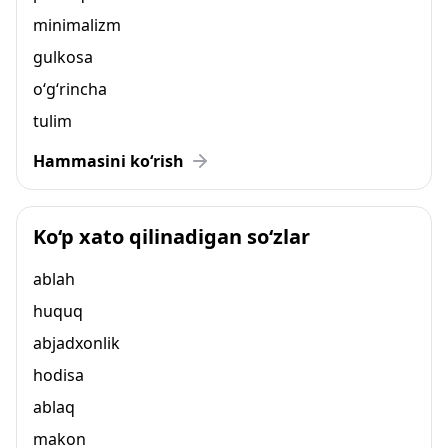
minimalizm
gulkosa
o‘g‘rincha
tulim
Hammasini ko‘rish
Ko‘p xato qilinadigan so‘zlar
ablah
huquq
abjadxonlik
hodisa
ablaq
makon