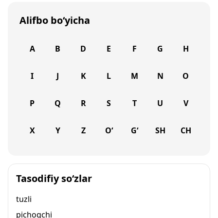
Alifbo bo‘yicha
A
B
D
E
F
G
H
I
J
K
L
M
N
O
P
Q
R
S
T
U
V
X
Y
Z
O‘
G‘
SH
CH
Tasodifiy so‘zlar
tuzli
pichoqchi