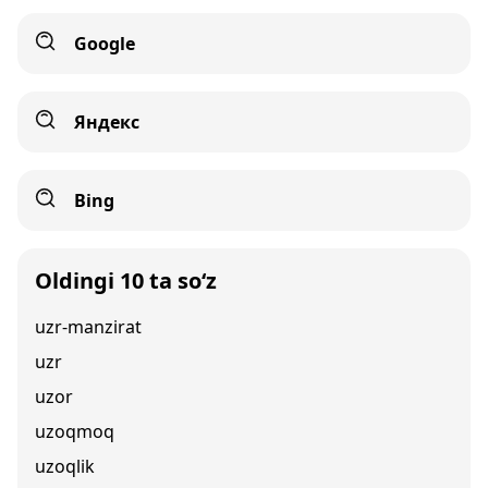
Google
Яндекс
Bing
Oldingi 10 ta so‘z
uzr-manzirat
uzr
uzor
uzoqmoq
uzoqlik