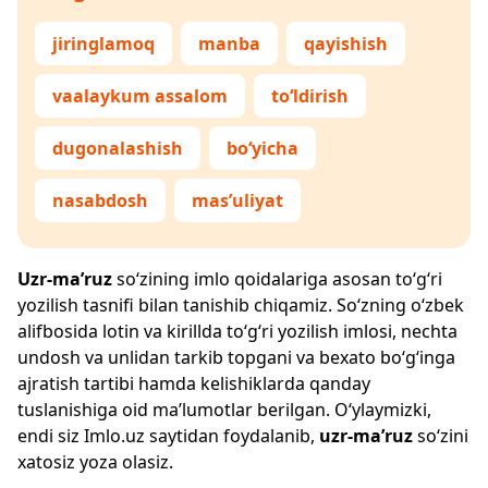
jiringlamoq
manba
qayishish
vaalaykum assalom
to‘ldirish
dugonalashish
bo‘yicha
nasabdosh
mas’uliyat
Uzr-ma’ruz
so‘zining imlo qoidalariga asosan to‘g‘ri
yozilish tasnifi bilan tanishib chiqamiz. So‘zning o‘zbek
alifbosida lotin va kirillda to‘g‘ri yozilish imlosi, nechta
undosh va unlidan tarkib topgani va bexato bo‘g‘inga
ajratish tartibi hamda kelishiklarda qanday
tuslanishiga oid ma’lumotlar berilgan. O‘ylaymizki,
endi siz
Imlo.uz
saytidan foydalanib,
uzr-ma’ruz
so‘zini
xatosiz yoza olasiz.