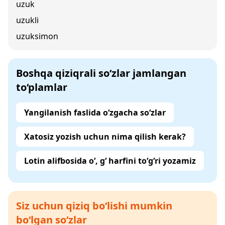
uzuk
uzukli
uzuksimon
Boshqa qiziqrali so‘zlar jamlangan
to‘plamlar
Yangilanish faslida o‘zgacha so‘zlar
Xatosiz yozish uchun nima qilish kerak?
Lotin alifbosida o‘, g‘ harfini to‘g‘ri yozamiz
Siz uchun qiziq bo‘lishi mumkin
bo‘lgan so‘zlar