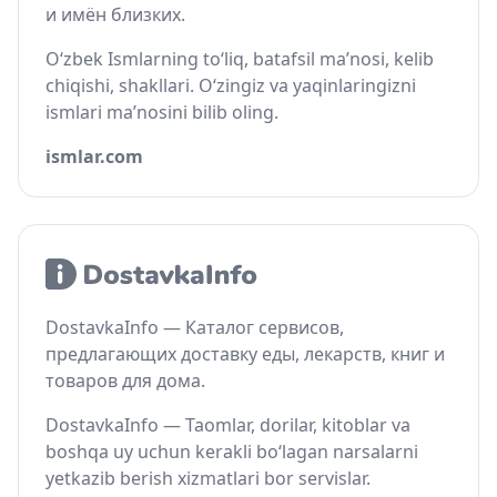
и имён близких.
O‘zbek Ismlarning to‘liq, batafsil ma’nosi, kelib
chiqishi, shakllari. O‘zingiz va yaqinlaringizni
ismlari ma’nosini bilib oling.
ismlar.com
DostavkaInfo — Каталог сервисов,
предлагающих доставку еды, лекарств, книг и
товаров для дома.
DostavkaInfo — Taomlar, dorilar, kitoblar va
boshqa uy uchun kerakli bo‘lagan narsalarni
yetkazib berish xizmatlari bor servislar.