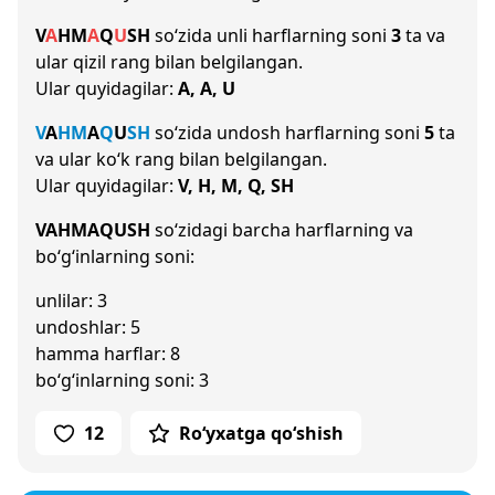
V
A
H
M
A
Q
U
SH
so‘zida unli harflarning soni
3
ta va
ular qizil rang bilan belgilangan.
Ular quyidagilar:
A, A, U
V
A
H
M
A
Q
U
SH
so‘zida undosh harflarning soni
5
ta
va ular ko‘k rang bilan belgilangan.
Ular quyidagilar:
V, H, M, Q, SH
VAHMAQUSH
so‘zidagi barcha harflarning va
bo‘g‘inlarning soni:
unlilar: 3
undoshlar: 5
hamma harflar: 8
bo‘g‘inlarning soni: 3
12
Ro‘yxatga qo‘shish