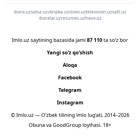
ibora.uz
salsa.uz
skripka.uz
slovo.uz
television.uz
vatt.uz
iboralar.uz
resumes.uz
havo.uz
Imlo.uz saytining bazasida jami
87 110
ta so‘z bor
Yangi so‘z qo‘shish
Aloqa
Facebook
Telegram
Instagram
© Imlo.uz — O‘zbek tilining imlo lug‘ati, 2014–2026
Obuna
va
GoodGroup
loyihasi.
18+