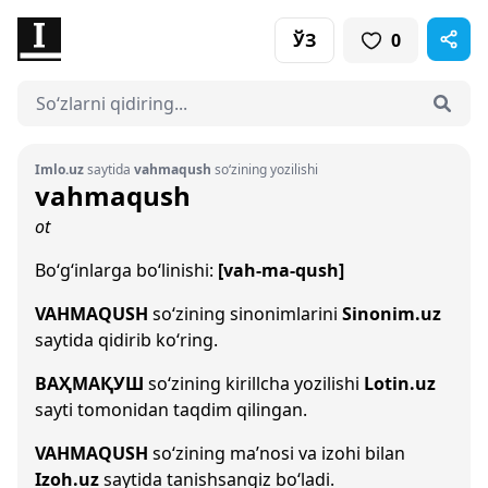
ЎЗ
0
Imlo.uz
saytida
vahmaqush
so‘zining yozilishi
vahmaqush
ot
Bo‘g‘inlarga bo‘linishi:
[vah-ma-qush]
VAHMAQUSH
so‘zining sinonimlarini
Sinonim.uz
saytida qidirib ko‘ring.
ВАҲМАҚУШ
so‘zining kirillcha yozilishi
Lotin.uz
sayti tomonidan taqdim qilingan.
VAHMAQUSH
so‘zining ma’nosi va izohi bilan
Izoh.uz
saytida tanishsangiz bo‘ladi.