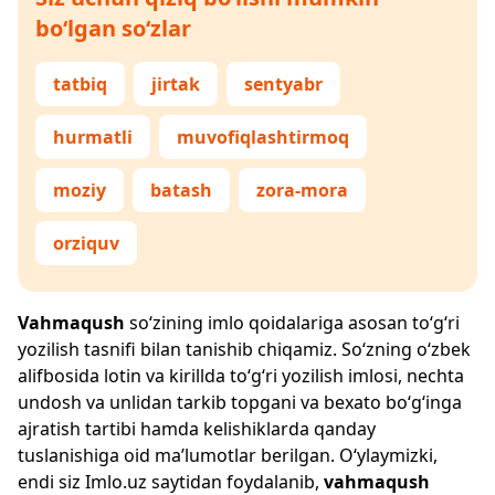
bo‘lgan so‘zlar
tatbiq
jirtak
sentyabr
hurmatli
muvofiqlashtirmoq
moziy
batash
zora-mora
orziquv
Vahmaqush
so‘zining imlo qoidalariga asosan to‘g‘ri
yozilish tasnifi bilan tanishib chiqamiz. So‘zning o‘zbek
alifbosida lotin va kirillda to‘g‘ri yozilish imlosi, nechta
undosh va unlidan tarkib topgani va bexato bo‘g‘inga
ajratish tartibi hamda kelishiklarda qanday
tuslanishiga oid ma’lumotlar berilgan. O‘ylaymizki,
endi siz
Imlo.uz
saytidan foydalanib,
vahmaqush