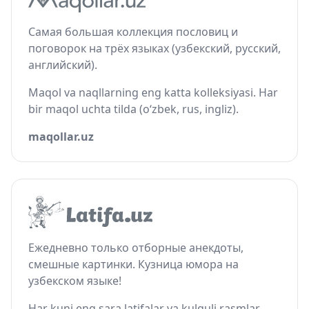
Самая большая коллекция пословиц и
поговорок на трёх языках (узбекский, русский,
английский).
Maqol va naqllarning eng katta kolleksiyasi. Har
bir maqol uchta tilda (o‘zbek, rus, ingliz).
maqollar.uz
Ежедневно только отборные анекдоты,
смешные картинки. Кузница юмора на
узбекском языке!
Har kuni eng sara latifalar va kulguli rasmlar.