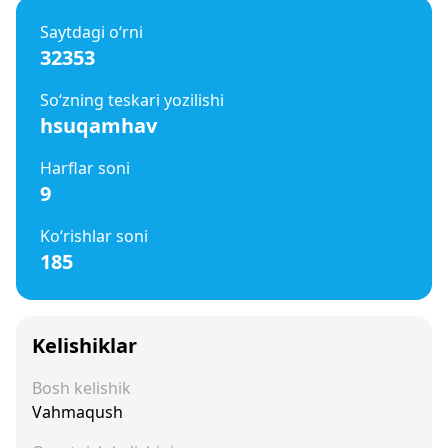
Saytdagi o‘rni
32353
So‘zning teskari yozilishi
hsuqamhav
Harflar soni
9
Ko‘rishlar soni
185
Kelishiklar
Bosh kelishik
Vahmaqush