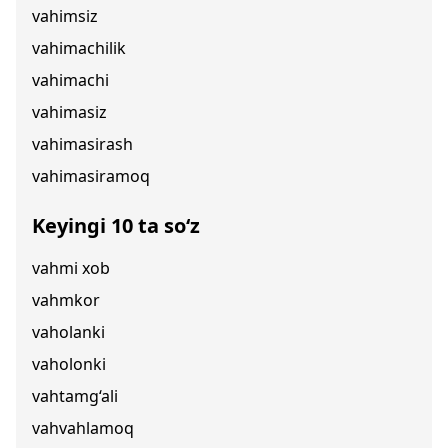
vahimsiz
vahimachilik
vahimachi
vahimasiz
vahimasirash
vahimasiramoq
Keyingi 10 ta so‘z
vahmi xob
vahmkor
vaholanki
vaholonki
vahtamg‘ali
vahvahlamoq