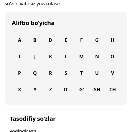
so‘zini xatosiz yoza olasiz.
Alifbo bo‘yicha
A
B
D
E
F
G
H
I
J
K
L
M
N
O
P
Q
R
S
T
U
V
X
Y
Z
O‘
G‘
SH
CH
Tasodifiy so‘zlar
yoqinqirash