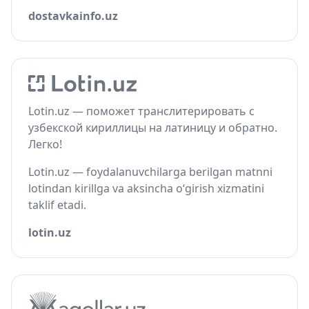
dostavkainfo.uz
Lotin.uz — поможет транслитерировать с
узбекской кириллицы на латиницу и обратно.
Легко!
Lotin.uz — foydalanuvchilarga berilgan matnni
lotindan kirillga va aksincha o‘girish xizmatini
taklif etadi.
lotin.uz