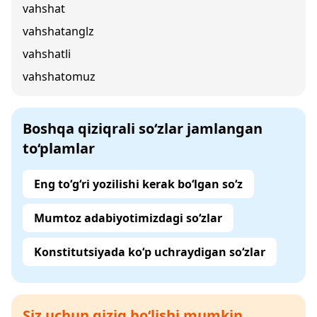
vahshat
vahshatanglz
vahshatli
vahshatomuz
Boshqa qiziqrali so‘zlar jamlangan
to‘plamlar
Eng to‘g‘ri yozilishi kerak bo‘lgan so‘z
Mumtoz adabiyotimizdagi so‘zlar
Konstitutsiyada ko‘p uchraydigan so‘zlar
Siz uchun qiziq bo‘lishi mumkin