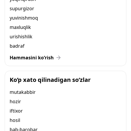
supurgizor
yuvinishmoq
maxluqlik
urishishlik
badraf
Hammasini ko‘rish
Ko‘p xato qilinadigan so‘zlar
mutakabbir
hozir
iftixor
hosil
bab-barobar