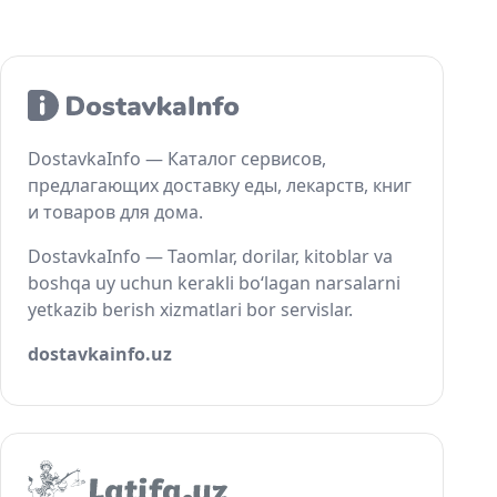
DostavkaInfo — Каталог сервисов,
предлагающих доставку еды, лекарств, книг
и товаров для дома.
DostavkaInfo — Taomlar, dorilar, kitoblar va
boshqa uy uchun kerakli bo‘lagan narsalarni
yetkazib berish xizmatlari bor servislar.
dostavkainfo.uz