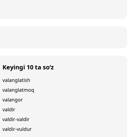
Keyingi 10 ta so‘z
valanglatish
valanglatmoq
valangor
valdir
valdir-valdir
valdir-vuldur