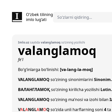
O‘zbek tilining
imlo lug‘ati
Imlo.uz
saytida
valanglamoq
so‘zining yozilishi
valanglamoq
fe'l
Bo‘g‘inlarga bo‘linishi:
[va-lang-la-moq]
VALANGLAMOQ
so‘zining sinonimlarini
Sinonim
ВАЛАНГЛАМОҚ
so‘zining kirillcha yozilishi
Lotin
VALANGLAMOQ
so‘zining ma’nosi va izohi bilan
I
V
A
L
A
NG
L
A
M
O
Q
so‘zida unli harflarning soni
4
ta 