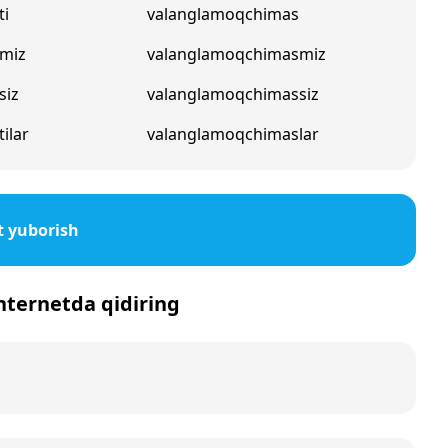
ti
valanglamoqchimas
miz
valanglamoqchimasmiz
siz
valanglamoqchimassiz
ilar
valanglamoqchimaslar
t yuborish
internetda qidiring