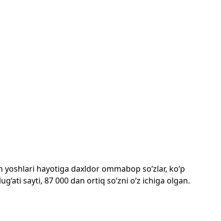
mon yoshlari hayotiga daxldor ommabop so‘zlar, ko‘p
‘ati sayti, 87 000 dan ortiq so‘zni o‘z ichiga olgan.