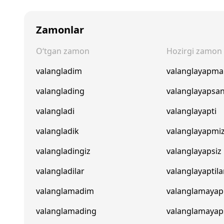
Zamonlar
O‘tgan zamon
Hozirgi zamon
valangladim
valanglayapm
valanglading
valanglayapsa
valangladi
valanglayapti
valangladik
valanglayapmi
valangladingiz
valanglayapsiz
valangladilar
valanglayaptila
valanglamadim
valanglamaya
valanglamading
valanglamayap