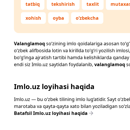
tatbiq
tekshirish
taxlit
mutaxas
xohish
oyba
o‘zbekcha
Valanglamoq
so‘zining imlo qoidalariga asosan to‘g‘r
o‘zbek alifbosida lotin va kirillda to‘g‘ri yozilish im
bo‘g‘inga ajratish tartibi hamda kelishiklarda qanday
endi siz
Imlo.uz
saytidan foydalanib,
valanglamoq
so
Imlo.uz loyihasi haqida
Imlo.uz — bu o‘zbek tilining imlo lug‘atidir. Sayt o‘
marotaba va qayta-qayta xato bilan yoziladigan so‘zlar
Batafsil Imlo.uz loyihasi haqida