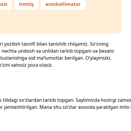
sis
timtiq
avtokollimator
i yozilish tasnifi bilan tanishib chiqamiz. So‘zning
losi, nechta undosh va unlidan tarkib topgani va bexato
 tuslanishiga oid ma’lumotlar berilgan. O‘ylaymizki,
‘zini xatosiz yoza olasiz.
zbek tilidagi so‘zlardan tarkib topgan. Saytimizda hozirgi za
 jamlashtirilgan. Mana shu so‘zlar asosida yaratilgan imlo lug