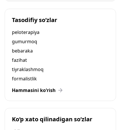
Tasodifiy so‘zlar
peloterapiya
gumurmoq
bebaraka
fazihat
tiyraklashmoq
formalistlik
Hammasini ko‘rish
Ko‘p xato qilinadigan so‘zlar