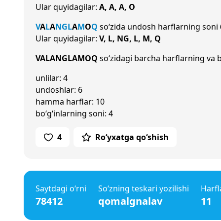
Ular quyidagilar:
A, A, A, O
V
A
L
A
NG
L
A
M
O
Q
so‘zida undosh harflarning soni
Ular quyidagilar:
V, L, NG, L, M, Q
VALANGLAMOQ
so‘zidagi barcha harflarning va b
unlilar: 4
undoshlar: 6
hamma harflar: 10
bo‘g‘inlarning soni: 4
4
Ro‘yxatga qo‘shish
Saytdagi o‘rni
So‘zning teskari yozilishi
Harfl
78412
qomalgnalav
11