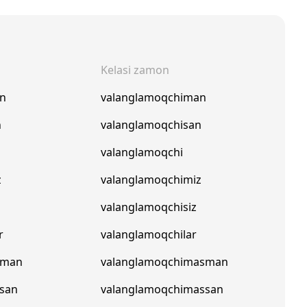
Kelasi zamon
an
valanglamoqchiman
n
valanglamoqchisan
valanglamoqchi
z
valanglamoqchimiz
valanglamoqchisiz
r
valanglamoqchilar
pman
valanglamoqchimasman
san
valanglamoqchimassan