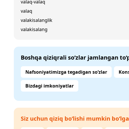
valaq-valaq
valaq
valakisalanglik
valakisalang
Boshqa qiziqrali so‘zlar jamlangan to
Nafsoniyatimizga tegadigan so‘zlar
Kons
Bizdagi imkoniyatlar
Siz uchun qiziq bo‘lishi mumkin bo‘lga