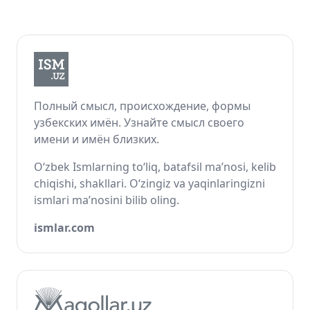
Полный смысл, происхождение, формы
узбекских имён. Узнайте смысл своего
имени и имён близких.
O‘zbek Ismlarning to‘liq, batafsil ma’nosi, kelib
chiqishi, shakllari. O‘zingiz va yaqinlaringizni
ismlari ma’nosini bilib oling.
ismlar.com