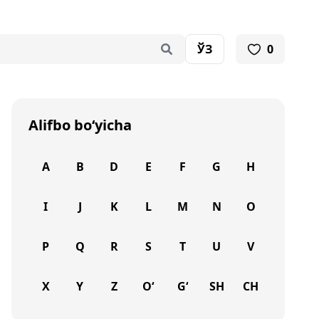
ЎЗ
0
Alifbo bo‘yicha
A
B
D
E
F
G
H
I
J
K
L
M
N
O
P
Q
R
S
T
U
V
X
Y
Z
O‘
G‘
SH
CH