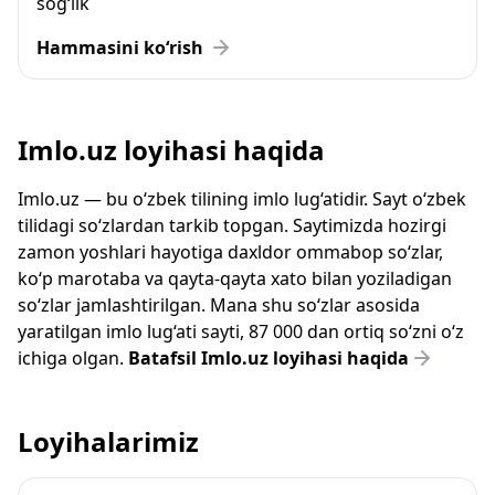
sog‘lik
Hammasini ko‘rish
Imlo.uz loyihasi haqida
Imlo.uz — bu o‘zbek tilining imlo lug‘atidir. Sayt o‘zbek
tilidagi so‘zlardan tarkib topgan. Saytimizda hozirgi
zamon yoshlari hayotiga daxldor ommabop so‘zlar,
ko‘p marotaba va qayta-qayta xato bilan yoziladigan
so‘zlar jamlashtirilgan. Mana shu so‘zlar asosida
yaratilgan imlo lug‘ati sayti, 87 000 dan ortiq so‘zni o‘z
ichiga olgan.
Batafsil Imlo.uz loyihasi haqida
Loyihalarimiz