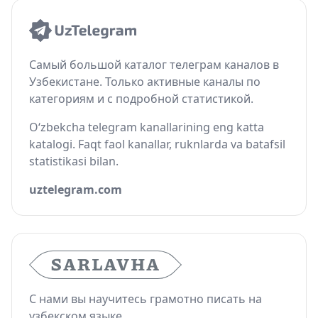
Самый большой каталог телеграм каналов в
Узбекистане. Только активные каналы по
категориям и с подробной статистикой.
O‘zbekcha telegram kanallarining eng katta
katalogi. Faqt faol kanallar, ruknlarda va batafsil
statistikasi bilan.
uztelegram.com
С нами вы научитесь грамотно писать на
узбекском языке.