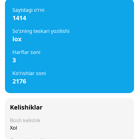
Saytdagi o‘rni
1414
So‘zning teskari yozilishi
lox
Harflar soni
3
Ko‘rishlar soni
2176
Kelishiklar
Bosh kelishik
Xol