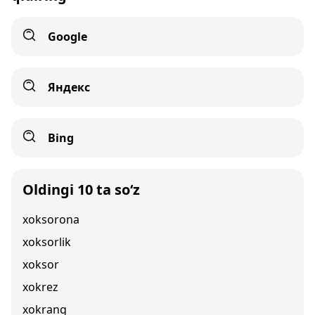
Google
Яндекс
Bing
Oldingi 10 ta so‘z
xoksorona
xoksorlik
xoksor
xokrez
xokrang