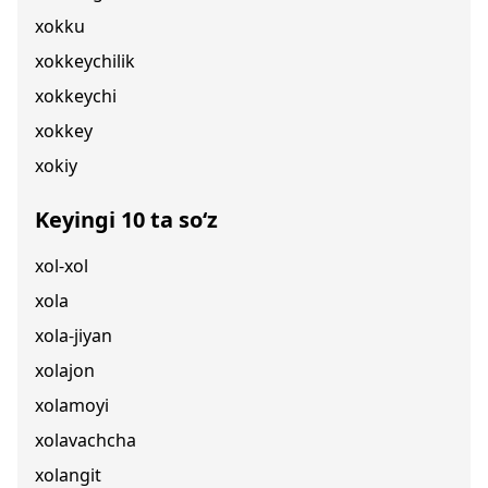
xokku
xokkeychilik
xokkeychi
xokkey
xokiy
Keyingi 10 ta so‘z
xol-xol
xola
xola-jiyan
xolajon
xolamoyi
xolavachcha
xolangit