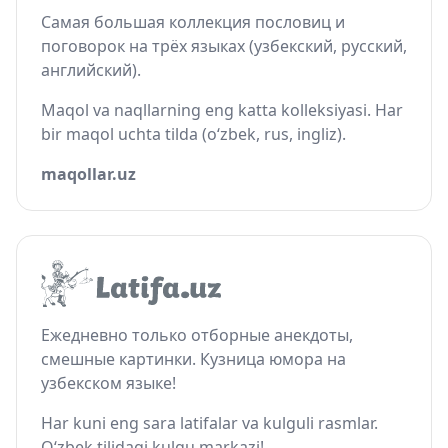
Самая большая коллекция пословиц и
поговорок на трёх языках (узбекский, русский,
английский).
Maqol va naqllarning eng katta kolleksiyasi. Har
bir maqol uchta tilda (o‘zbek, rus, ingliz).
maqollar.uz
Ежедневно только отборные анекдоты,
смешные картинки. Кузница юмора на
узбекском языке!
Har kuni eng sara latifalar va kulguli rasmlar.
O‘zbek tilidagi kulgu markazi!