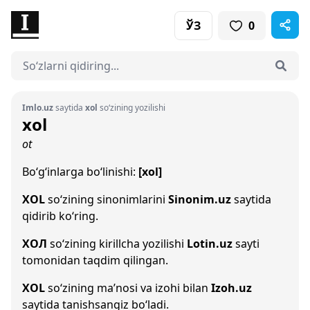
ЎЗ
0
Imlo.uz
saytida
xol
so‘zining yozilishi
xol
ot
Bo‘g‘inlarga bo‘linishi:
[xol]
XOL
so‘zining sinonimlarini
Sinonim.uz
saytida
qidirib ko‘ring.
ХОЛ
so‘zining kirillcha yozilishi
Lotin.uz
sayti
tomonidan taqdim qilingan.
XOL
so‘zining ma’nosi va izohi bilan
Izoh.uz
saytida tanishsangiz bo‘ladi.