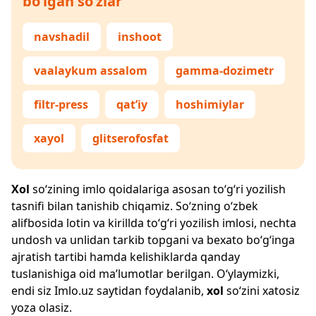
bo‘lgan so‘zlar
navshadil
inshoot
vaalaykum assalom
gamma-dozimetr
filtr-press
qat’iy
hoshimiylar
xayol
glitserofosfat
Xol
so‘zining imlo qoidalariga asosan to‘g‘ri yozilish
tasnifi bilan tanishib chiqamiz. So‘zning o‘zbek
alifbosida lotin va kirillda to‘g‘ri yozilish imlosi, nechta
undosh va unlidan tarkib topgani va bexato bo‘g‘inga
ajratish tartibi hamda kelishiklarda qanday
tuslanishiga oid ma’lumotlar berilgan. O‘ylaymizki,
endi siz
Imlo.uz
saytidan foydalanib,
xol
so‘zini xatosiz
yoza olasiz.