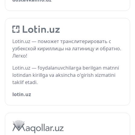
Lotin.uz — поможет транслитерировать с
узбекской кириллицы на латиницу и обратно.
Легко!
Lotin.uz — foydalanuvchilarga berilgan matnni
lotindan kirillga va aksincha o‘girish xizmatini
taklif etadi.
lotin.uz