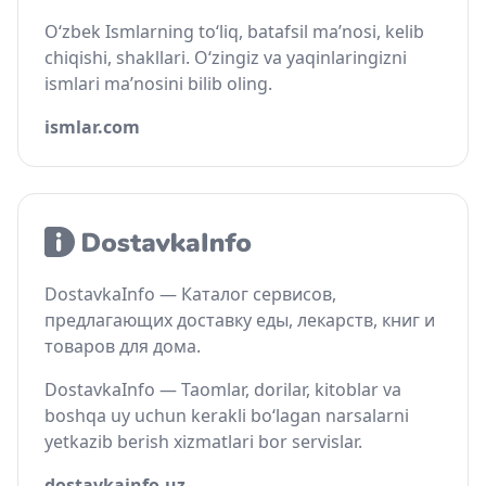
O‘zbek Ismlarning to‘liq, batafsil ma’nosi, kelib
chiqishi, shakllari. O‘zingiz va yaqinlaringizni
ismlari ma’nosini bilib oling.
ismlar.com
DostavkaInfo — Каталог сервисов,
предлагающих доставку еды, лекарств, книг и
товаров для дома.
DostavkaInfo — Taomlar, dorilar, kitoblar va
boshqa uy uchun kerakli bo‘lagan narsalarni
yetkazib berish xizmatlari bor servislar.
dostavkainfo.uz