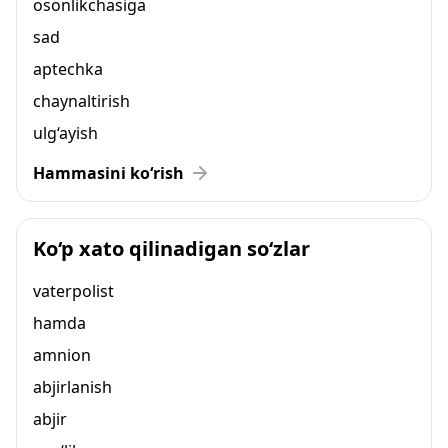
osonlikchasiga
sad
aptechka
chaynaltirish
ulg‘ayish
Hammasini ko‘rish
Ko‘p xato qilinadigan so‘zlar
vaterpolist
hamda
amnion
abjirlanish
abjir