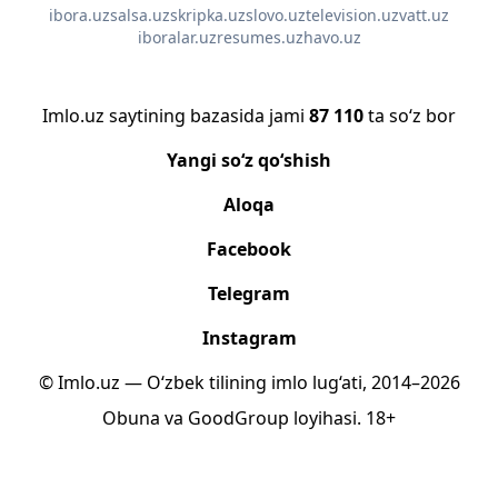
ibora.uz
salsa.uz
skripka.uz
slovo.uz
television.uz
vatt.uz
iboralar.uz
resumes.uz
havo.uz
Imlo.uz saytining bazasida jami
87 110
ta so‘z bor
Yangi so‘z qo‘shish
Aloqa
Facebook
Telegram
Instagram
© Imlo.uz — O‘zbek tilining imlo lug‘ati, 2014–2026
Obuna
va
GoodGroup
loyihasi.
18+