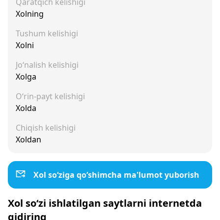
Qaratqich kelishigi
Xolning
Tushum kelishigi
Xolni
Jo‘nalish kelishigi
Xolga
O‘rin-payt kelishigi
Xolda
Chiqish kelishigi
Xoldan
Xol so‘ziga qo‘shimcha ma'lumot yuborish
Xol so‘zi ishlatilgan saytlarni internetda
qidiring