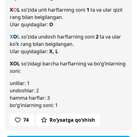
X
O
L
so‘zida unli harflarning soni
1
ta va ular qizil
rang bilan belgilangan.
Ular quyidagilar:
O
X
O
L
so‘zida undosh harflarning soni
2
ta va ular
ko‘k rang bilan belgilangan.
Ular quyidagilar:
X, L
XOL
so‘zidagi barcha harflarning va bo‘g‘inlarning
soni:
unlilar: 1
undoshlar: 2
hamma harflar: 3
bo‘g‘inlarning soni: 1
74
Ro‘yxatga qo‘shish