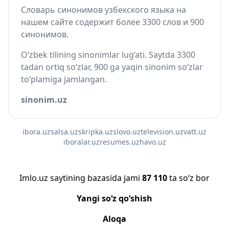
Словарь синонимов узбекского языка на
нашем сайте содержит более 3300 слов и 900
синонимов.
O‘zbek tilining sinonimlar lug‘ati. Saytda 3300
tadan ortiq so‘zlar, 900 ga yaqin sinonim so‘zlar
to‘plamiga jamlangan.
sinonim.uz
ibora.uz
salsa.uz
skripka.uz
slovo.uz
television.uz
vatt.uz
iboralar.uz
resumes.uz
havo.uz
Imlo.uz saytining bazasida jami
87 110
ta so‘z bor
Yangi so‘z qo‘shish
Aloqa