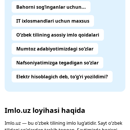
Bahorni sog‘inganlar uchun...
IT ixlosmandlari uchun maxsus
O‘zbek tilining asosiy imlo qoidalari
Mumtoz adabiyotimizdagi so‘zlar
Nafsoniyatimizga tegadigan so‘zlar
Elektr hisoblagich deb, to‘g‘ri yozildimi?
Imlo.uz loyihasi haqida
Imlo.uz — bu o‘zbek tilining imlo lug‘atidir. Sayt o‘zbek