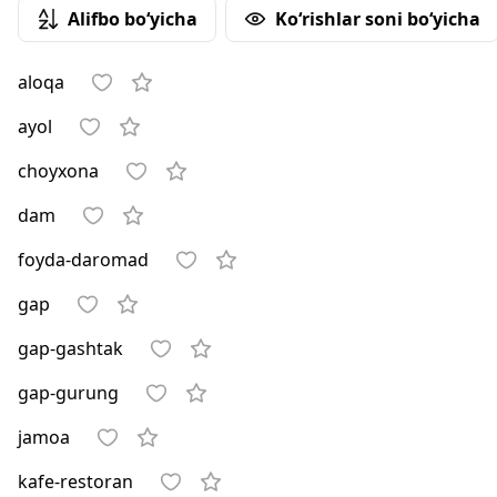
Alifbo bo‘yicha
Ko‘rishlar soni bo‘yicha
aloqa
ayol
choyxona
dam
foyda-daromad
gap
gap-gashtak
gap-gurung
jamoa
kafe-restoran