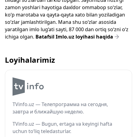
tilidagi so‘zlardan tarkib topgan. Saytimizda hozirgi
zamon yoshlari hayotiga daxldor ommabop so‘zlar,
ko‘p marotaba va qayta-qayta xato bilan yoziladigan
so‘zlar jamlashtirilgan. Mana shu so‘zlar asosida
yaratilgan imlo lug‘ati sayti, 87 000 dan ortiq so‘zni o‘z
ichiga olgan.
Batafsil Imlo.uz loyihasi haqida
Loyihalarimiz
TVinfo.uz — Телепрограмма на сегодня,
завтра и ближайшую неделю.
TVinfo.uz — Bugun, ertaga va keyingi hafta
uchun to‘liq teledasturlar.