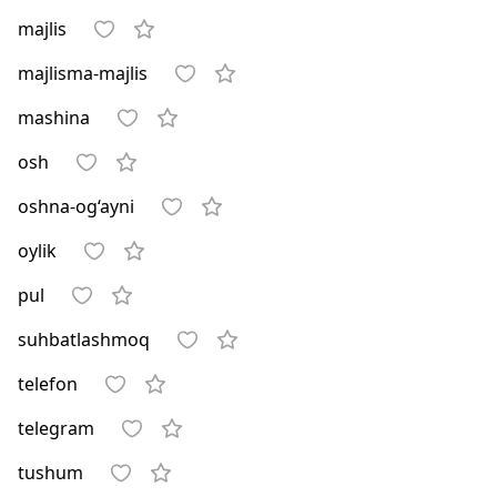
majlis
majlisma-majlis
mashina
osh
oshna-og‘ayni
oylik
pul
suhbatlashmoq
telefon
telegram
tushum