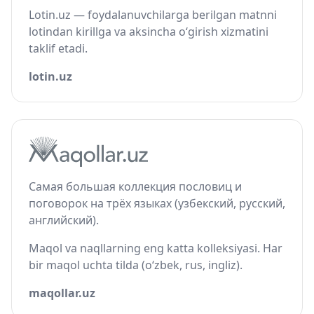
Lotin.uz — foydalanuvchilarga berilgan matnni
lotindan kirillga va aksincha o‘girish xizmatini
taklif etadi.
lotin.uz
Самая большая коллекция пословиц и
поговорок на трёх языках (узбекский, русский,
английский).
Maqol va naqllarning eng katta kolleksiyasi. Har
bir maqol uchta tilda (o‘zbek, rus, ingliz).
maqollar.uz