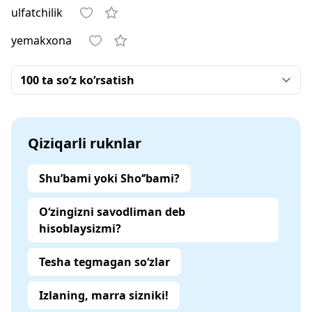
ulfatchilik
yemakxona
Qiziqarli ruknlar
Shu’bami yoki Sho‘’bami?
O‘zingizni savodliman deb
hisoblaysizmi?
Tesha tegmagan so‘zlar
Izlaning, marra sizniki!