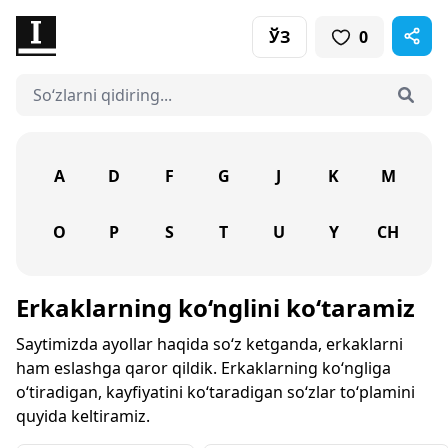
ЎЗ
0
A
D
F
G
J
K
M
O
P
S
T
U
Y
CH
Erkaklarning ko‘nglini ko‘taramiz
Saytimizda ayollar haqida so‘z ketganda, erkaklarni
ham eslashga qaror qildik. Erkaklarning ko‘ngliga
o‘tiradigan, kayfiyatini ko‘taradigan so‘zlar to‘plamini
quyida keltiramiz.