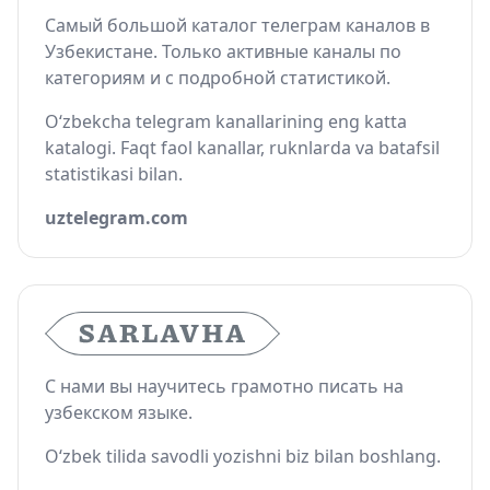
Самый большой каталог телеграм каналов в
Узбекистане. Только активные каналы по
категориям и с подробной статистикой.
O‘zbekcha telegram kanallarining eng katta
katalogi. Faqt faol kanallar, ruknlarda va batafsil
statistikasi bilan.
uztelegram.com
С нами вы научитесь грамотно писать на
узбекском языке.
O‘zbek tilida savodli yozishni biz bilan boshlang.