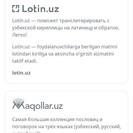
Lotin.uz — поможет транслитерировать с
узбекской кириллицы на латиницу и обратно.
Легко!
Lotin.uz — foydalanuvchilarga berilgan matnni
lotindan kirillga va aksincha o‘girish xizmatini
taklif etadi.
lotin.uz
Самая большая коллекция пословиц и
поговорок на трёх языках (узбекский, русский,