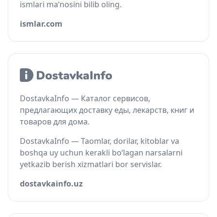
ismlari ma’nosini bilib oling.
ismlar.com
DostavkaInfo — Каталог сервисов,
предлагающих доставку еды, лекарств, книг и
товаров для дома.
DostavkaInfo — Taomlar, dorilar, kitoblar va
boshqa uy uchun kerakli bo‘lagan narsalarni
yetkazib berish xizmatlari bor servislar.
dostavkainfo.uz