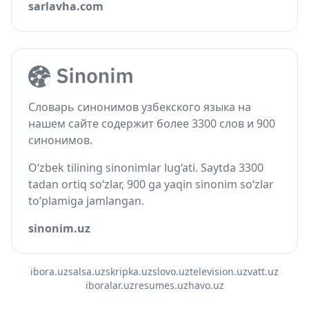
sarlavha.com
Словарь синонимов узбекского языка на
нашем сайте содержит более 3300 слов и 900
синонимов.
O‘zbek tilining sinonimlar lug‘ati. Saytda 3300
tadan ortiq so‘zlar, 900 ga yaqin sinonim so‘zlar
to‘plamiga jamlangan.
sinonim.uz
ibora.uz
salsa.uz
skripka.uz
slovo.uz
television.uz
vatt.uz
iboralar.uz
resumes.uz
havo.uz