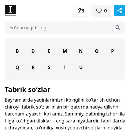
ЎЗ
0
B
D
E
M
N
O
P
Q
R
S
T
U
Tabrik so‘zlar
Bayramlarda yaqinlarimizni ko‘nglini ko‘tarish uchun
chiroyli tabrik so‘zlar bilan bir qatorda hadya qilishni
barchamiz yaxshi ko‘ramiz. Samimiy, qalbning izhori ila
tilga ko‘chgan tilaklar – eng sara niyatlardir. Tabriklarda
uchraydigan, ko‘ngilga xush yoquvchi so‘zlarni quyida