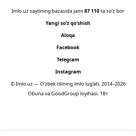
Imlo.uz saytining bazasida jami
87 110
ta so‘z bor
Yangi so‘z qo‘shish
Aloqa
Facebook
Telegram
Instagram
© Imlo.uz — O‘zbek tilining imlo lug‘ati, 2014–2026
Obuna
va
GoodGroup
loyihasi.
18+