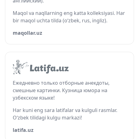
английский).
Maqol va naqllarning eng katta kolleksiyasi. Har
bir maqol uchta tilda (o‘zbek, rus, ingliz).
maqollar.uz
Ежедневно только отборные анекдоты,
смешные картинки. Кузница юмора на
узбекском языке!
Har kuni eng sara latifalar va kulguli rasmlar.
O‘zbek tilidagi kulgu markazi!
latifa.uz