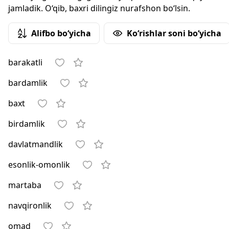
jamladik. O‘qib, baxri dilingiz nurafshon bo‘lsin.
Alifbo bo‘yicha
Ko‘rishlar soni bo‘yicha
barakatli
bardamlik
baxt
birdamlik
davlatmandlik
esonlik-omonlik
martaba
navqironlik
omad