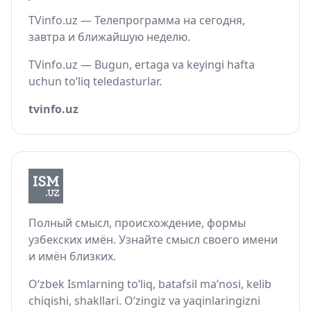
TVinfo.uz — Телепрограмма на сегодня,
завтра и ближайшую неделю.
TVinfo.uz — Bugun, ertaga va keyingi hafta
uchun to‘liq teledasturlar.
tvinfo.uz
Полный смысл, происхождение, формы
узбекских имён. Узнайте смысл своего имени
и имён близких.
O‘zbek Ismlarning to‘liq, batafsil ma’nosi, kelib
chiqishi, shakllari. O‘zingiz va yaqinlaringizni