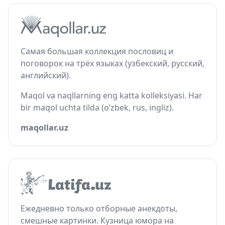
Самая большая коллекция пословиц и
поговорок на трёх языках (узбекский, русский,
английский).
Maqol va naqllarning eng katta kolleksiyasi. Har
bir maqol uchta tilda (o‘zbek, rus, ingliz).
maqollar.uz
Ежедневно только отборные анекдоты,
смешные картинки. Кузница юмора на