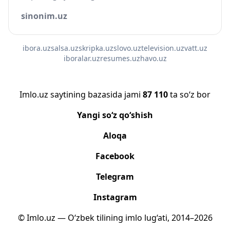
sinonim.uz
ibora.uz
salsa.uz
skripka.uz
slovo.uz
television.uz
vatt.uz
iboralar.uz
resumes.uz
havo.uz
Imlo.uz saytining bazasida jami
87 110
ta so‘z bor
Yangi so‘z qo‘shish
Aloqa
Facebook
Telegram
Instagram
© Imlo.uz — O‘zbek tilining imlo lug‘ati, 2014–2026