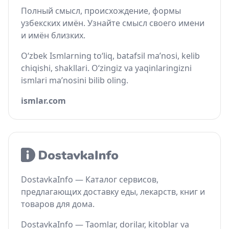
Полный смысл, происхождение, формы
узбекских имён. Узнайте смысл своего имени
и имён близких.
O‘zbek Ismlarning to‘liq, batafsil ma’nosi, kelib
chiqishi, shakllari. O‘zingiz va yaqinlaringizni
ismlari ma’nosini bilib oling.
ismlar.com
DostavkaInfo — Каталог сервисов,
предлагающих доставку еды, лекарств, книг и
товаров для дома.
DostavkaInfo — Taomlar, dorilar, kitoblar va