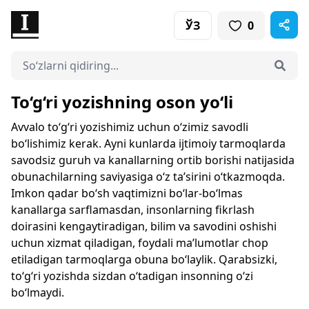
ЎЗ
0
To‘g‘ri yozishning oson yo‘li
Avvalo to‘g‘ri yozishimiz uchun o‘zimiz savodli
bo‘lishimiz kerak. Ayni kunlarda ijtimoiy tarmoqlarda
savodsiz guruh va kanallarning ortib borishi natijasida
obunachilarning saviyasiga o‘z ta’sirini o‘tkazmoqda.
Imkon qadar bo‘sh vaqtimizni bo‘lar-bo‘lmas
kanallarga sarflamasdan, insonlarning fikrlash
doirasini kengaytiradigan, bilim va savodini oshishi
uchun xizmat qiladigan, foydali ma’lumotlar chop
etiladigan tarmoqlarga obuna bo‘laylik. Qarabsizki,
to‘g‘ri yozishda sizdan o‘tadigan insonning o‘zi
bo‘lmaydi.