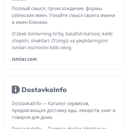
Полный смысл, происхождение, формы
узбекских имён. Узнайте смысл своего имени
и имён близких.
O‘zbek Ismlarning to‘liq, batafsil ma’nosi, kelib
chiqishi, shakllari. O‘zingiz va yaqinlaringizni
ismlari ma’nosini bilib oling.
ismlar.com
DostavkaInfo — Каталог сервисов,
предлагающих доставку еды, лекарств, книг и
товаров для дома.
DostavkaInfo — Taomlar, dorilar, kitoblar va