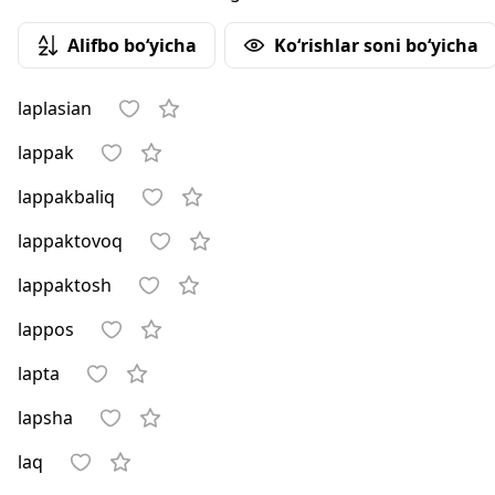
Alifbo bo‘yicha
Ko‘rishlar soni bo‘yicha
laplasian
lappak
lappakbaliq
lappaktovoq
lappaktosh
lappos
lapta
lapsha
laq