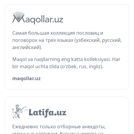
Самая большая коллекция пословиц и
поговорок на трёх языках (узбекский, русский,
английский).
Maqol va naqllarning eng katta kolleksiyasi. Har
bir maqol uchta tilda (o‘zbek, rus, ingliz).
maqollar.uz
Ежедневно только отборные анекдоты,
смешные картинки. Кузница юмора на