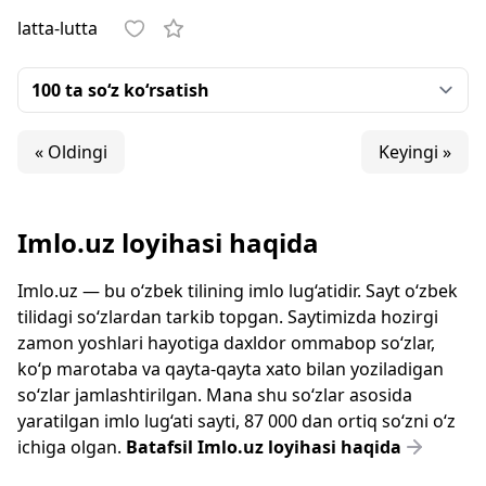
latta-lutta
« Oldingi
Keyingi »
Imlo.uz loyihasi haqida
Imlo.uz — bu o‘zbek tilining imlo lug‘atidir. Sayt o‘zbek
tilidagi so‘zlardan tarkib topgan. Saytimizda hozirgi
zamon yoshlari hayotiga daxldor ommabop so‘zlar,
ko‘p marotaba va qayta-qayta xato bilan yoziladigan
so‘zlar jamlashtirilgan. Mana shu so‘zlar asosida
yaratilgan imlo lug‘ati sayti, 87 000 dan ortiq so‘zni o‘z
ichiga olgan.
Batafsil Imlo.uz loyihasi haqida