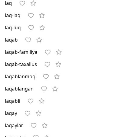
laq
laq-laq
laq-luq
laqab
laqab-familiya
laqab-taxallus
laqablanmoq
laqablangan
laqabli
laqay
laqaylar