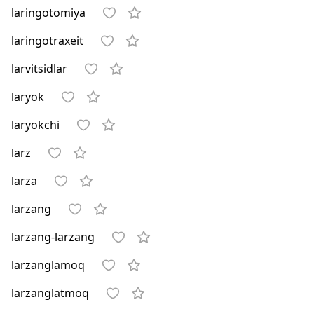
laringotomiya
laringotraxeit
larvitsidlar
laryok
laryokchi
larz
larza
larzang
larzang-larzang
larzanglamoq
larzanglatmoq