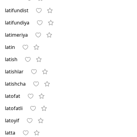
latifundist
latifundiya
latimeriya
latin
latish
latishlar
latishcha
latofat
latofatli
latoyif
latta