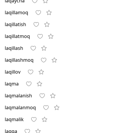
laqaycha
laqillamoq
laqillatish
laqillatmoq
laqillash
laqillashmoq
laqillov
laqma
laqmalanish
laqmalanmoq
laqmalik
laqqa