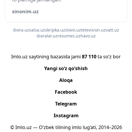
sinonim.uz
ibora.uz
salsa.uz
skripka.uz
slovo.uz
television.uz
vatt.uz
iboralar.uz
resumes.uz
havo.uz
Imlo.uz saytining bazasida jami
87 110
ta so‘z bor
Yangi so‘z qo‘shish
Aloqa
Facebook
Telegram
Instagram
© Imlo.uz — O‘zbek tilining imlo lug‘ati, 2014–2026