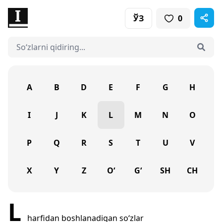
ЎЗ
0
A
B
D
E
F
G
H
I
J
K
L
M
N
O
P
Q
R
S
T
U
V
X
Y
Z
O‘
G‘
SH
CH
L
harfidan boshlanadigan so‘zlar