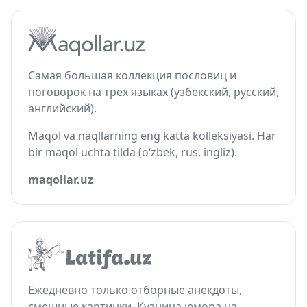
Самая большая коллекция пословиц и
поговорок на трёх языках (узбекский, русский,
английский).
Maqol va naqllarning eng katta kolleksiyasi. Har
bir maqol uchta tilda (o‘zbek, rus, ingliz).
maqollar.uz
Ежедневно только отборные анекдоты,
смешные картинки. Кузница юмора на