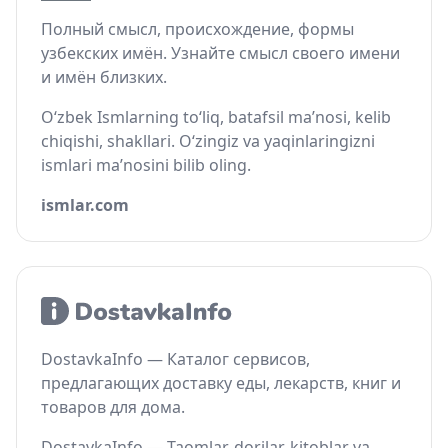
Полный смысл, происхождение, формы
узбекских имён. Узнайте смысл своего имени
и имён близких.
O‘zbek Ismlarning to‘liq, batafsil ma’nosi, kelib
chiqishi, shakllari. O‘zingiz va yaqinlaringizni
ismlari ma’nosini bilib oling.
ismlar.com
DostavkaInfo — Каталог сервисов,
предлагающих доставку еды, лекарств, книг и
товаров для дома.
DostavkaInfo — Taomlar, dorilar, kitoblar va