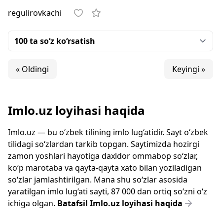
regulirovkachi
« Oldingi
Keyingi »
Imlo.uz loyihasi haqida
Imlo.uz — bu o‘zbek tilining imlo lug‘atidir. Sayt o‘zbek
tilidagi so‘zlardan tarkib topgan. Saytimizda hozirgi
zamon yoshlari hayotiga daxldor ommabop so‘zlar,
ko‘p marotaba va qayta-qayta xato bilan yoziladigan
so‘zlar jamlashtirilgan. Mana shu so‘zlar asosida
yaratilgan imlo lug‘ati sayti, 87 000 dan ortiq so‘zni o‘z
ichiga olgan.
Batafsil Imlo.uz loyihasi haqida