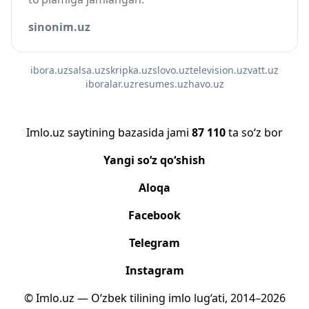
sinonim.uz
ibora.uz
salsa.uz
skripka.uz
slovo.uz
television.uz
vatt.uz
iboralar.uz
resumes.uz
havo.uz
Imlo.uz saytining bazasida jami
87 110
ta so‘z bor
Yangi so‘z qo‘shish
Aloqa
Facebook
Telegram
Instagram
© Imlo.uz — O‘zbek tilining imlo lug‘ati, 2014–2026