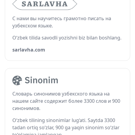
С нами вы научитесь грамотно писать на
узбекском языке.
O‘zbek tilida savodli yozishni biz bilan boshlang.
sarlavha.com
Словарь синонимов узбекского языка на
нашем сайте содержит более 3300 слов и 900
синонимов.
O‘zbek tilining sinonimlar lug‘ati. Saytda 3300
tadan ortiq so‘zlar, 900 ga yaqin sinonim so‘zlar
to‘plamiga jamlangan.