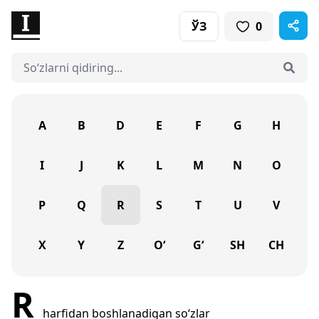
ЎЗ
0
A
B
D
E
F
G
H
I
J
K
L
M
N
O
P
Q
R
S
T
U
V
X
Y
Z
O‘
G‘
SH
CH
R
harfidan boshlanadigan so‘zlar