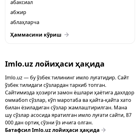
абаксиал
абжир
аблаҳларча
Ҳаммасини кўриш
Imlo.uz лойиҳаси ҳақида
Imlo.uz — бу ўзбек тилининг имло луғатидир. Сайт
ўзбек тилидаги сўзлардан таркиб топган.
Сайтимизда ҳозирги замон ёшлари ҳаётига дахлдор
оммабоп сўзлар, кўп маротаба ва қайта-қайта хато
билан ёзиладиган сўзлар жамлаштирилган. Мана
шу сўзлар асосида яратилган имло луғати сайти, 87
000 дан ортиқ сўзни ўз ичига олган.
Батафсил Imlo.uz лойиҳаси ҳақида