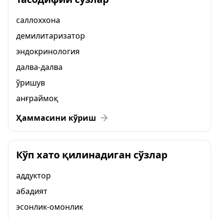
саллоххона
демилитаризатор
эндокринология
далва-далва
ўришув
анғраймоқ
Ҳаммасини кўриш
Кўп хато қилинадиган сўзлар
аддуктор
абадият
эсонлик-омонлик