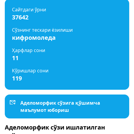
Сайтдаги ўрни
37642
Сўзнинг тескари ёзилиши
кифромоледа
Ҳарфлар сони
11
Кўришлар сони
119
Аделоморфик сўзига қўшимча
маълумот юбориш
Аделоморфик сўзи ишлатилган