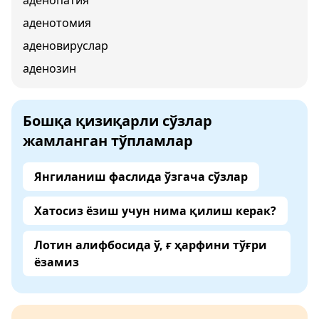
аденопатия
аденотомия
аденовируслар
аденозин
Бошқа қизиқарли сўзлар
жамланган тўпламлар
Янгиланиш фаслида ўзгача сўзлар
Хатосиз ёзиш учун нима қилиш керак?
Лотин алифбосида ў, ғ ҳарфини тўғри
ёзамиз