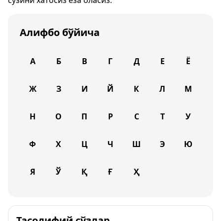
сўзини хатосиз ёза оласиз.
Алифбо бўйича
А
Б
В
Г
Д
Е
Ё
Ж
З
И
Й
К
Л
М
Н
О
П
Р
С
Т
У
Ф
Х
Ц
Ч
Ш
Э
Ю
Я
Ў
Қ
Ғ
Ҳ
Тасодифий сўзлар