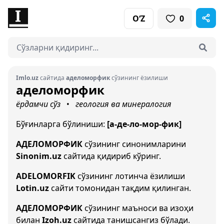
O‘Z
0
Imlo.uz
сайтида
аделоморфик
сўзининг ёзилиши
аделоморфик
ёрдамчи сўз
геология ва минералогия
•
Бўғинларга бўлиниши:
[а-де-ло-мор-фик]
АДЕЛОМОРФИК
сўзининг синонимларини
Sinonim.uz
сайтида қидириб кўринг.
ADELOMORFIK
сўзининг лотинча ёзилиши
Lotin.uz
сайти томонидан тақдим қилинган.
АДЕЛОМОРФИК
сўзининг маъноси ва изоҳи
билан
Izoh.uz
сайтида танишсангиз бўлади.