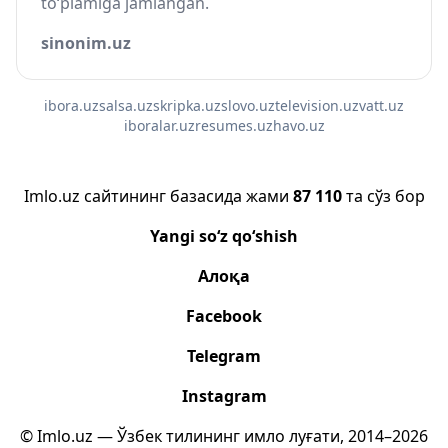
to‘plamiga jamlangan.
sinonim.uz
ibora.uz
salsa.uz
skripka.uz
slovo.uz
television.uz
vatt.uz
iboralar.uz
resumes.uz
havo.uz
Imlo.uz сайтининг базасида жами
87 110
та сўз бор
Yangi so‘z qo‘shish
Алоқа
Facebook
Telegram
Instagram
© Imlo.uz — Ўзбек тилининг имло луғати, 2014–2026