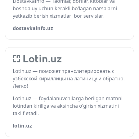
DostavkaInfo — Taomlar, dorilar, kitoblar va
boshqa uy uchun kerakli bo‘lagan narsalarni
yetkazib berish xizmatlari bor servislar.
dostavkainfo.uz
Lotin.uz — поможет транслитерировать с
узбекской кириллицы на латиницу и обратно.
Легко!
Lotin.uz — foydalanuvchilarga berilgan matnni
lotindan kirillga va aksincha o‘girish xizmatini
taklif etadi.
lotin.uz