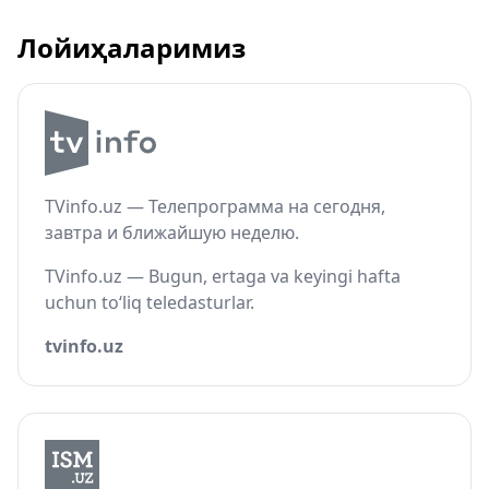
Лойиҳаларимиз
TVinfo.uz — Телепрограмма на сегодня,
завтра и ближайшую неделю.
TVinfo.uz — Bugun, ertaga va keyingi hafta
uchun to‘liq teledasturlar.
tvinfo.uz