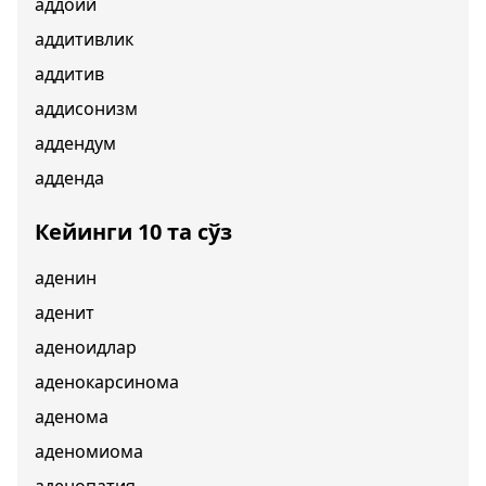
аддоий
аддитивлик
аддитив
аддисонизм
аддендум
адденда
Кейинги 10 та сўз
аденин
аденит
аденоидлар
аденокарсинома
аденома
аденомиома