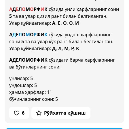
А
Д
Е
Л
О
М
О
Р
Ф
И
К
сўзида унли ҳарфларнинг сони
5
та ва улар қизил ранг билан белгиланган.
Улар қуйидагилар:
А, Е, О, О, И
А
Д
Е
Л
О
М
О
Р
Ф
И
К
сўзида ундош ҳарфларнинг
сони
5
та ва улар кўк ранг билан белгиланган.
Улар қуйидагилар:
Д, Л, М, Р, К
АДЕЛОМОРФИК
сўзидаги барча ҳарфларнинг
ва бўғинларнинг сони:
унлилар: 5
ундошлар: 5
ҳамма ҳарфлар: 11
бўғинларнинг сони: 5
6
Рўйхатга қўшиш