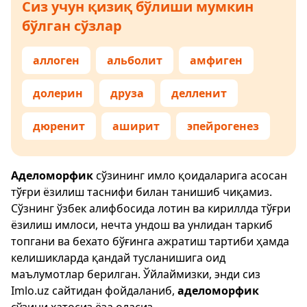
Сиз учун қизиқ бўлиши мумкин
бўлган сўзлар
аллоген
альболит
амфиген
долерин
друза
делленит
дюренит
аширит
эпейрогенез
Аделоморфик
сўзининг имло қоидаларига асосан
тўғри ёзилиш таснифи билан танишиб чиқамиз.
Сўзнинг ўзбек алифбосида лотин ва кириллда тўғри
ёзилиш имлоси, нечта ундош ва унлидан таркиб
топгани ва бехато бўғинга ажратиш тартиби ҳамда
келишикларда қандай тусланишига оид
маълумотлар берилган. Ўйлаймизки, энди сиз
Imlo.uz
сайтидан фойдаланиб,
аделоморфик