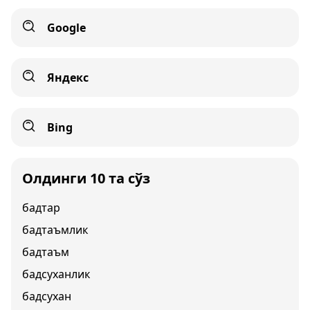
Google
Яндекс
Bing
Олдинги 10 та сўз
бадтар
бадтаъмлик
бадтаъм
бадсуханлик
бадсухан