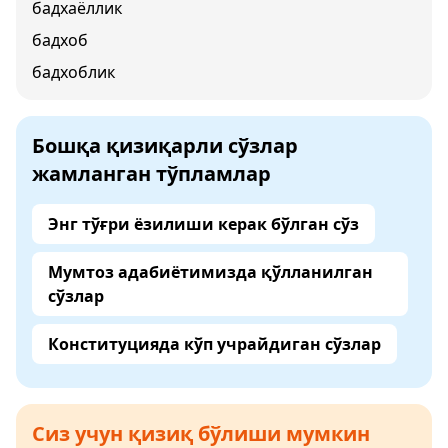
бадхаёллик
бадхоб
бадхоблик
Бошқа қизиқарли сўзлар
жамланган тўпламлар
Энг тўғри ёзилиши керак бўлган сўз
Мумтоз адабиётимизда қўлланилган
сўзлар
Конституцияда кўп учрайдиган сўзлар
Сиз учун қизиқ бўлиши мумкин