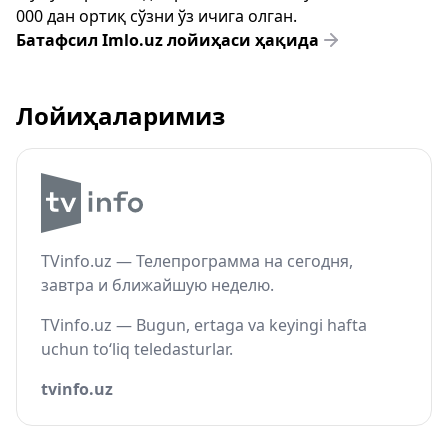
000 дан ортиқ сўзни ўз ичига олган.
Батафсил Imlo.uz лойиҳаси ҳақида
Лойиҳаларимиз
TVinfo.uz — Телепрограмма на сегодня,
завтра и ближайшую неделю.
TVinfo.uz — Bugun, ertaga va keyingi hafta
uchun to‘liq teledasturlar.
tvinfo.uz