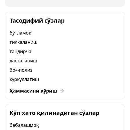
Тасодифий сўзлар
бутламоқ
тилкаланиш
тандирча
дасталаниш
боғ-полиз
куркуллатиш
Ҳаммасини кўриш
Кўп хато қилинадиган сўзлар
бабалашмоқ