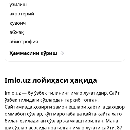
узилиш
акротерий
қувонч
абжақ
абиотрофия
Ҳаммасини кўриш
Imlo.uz лойиҳаси ҳақида
Imlo.uz — бу ўзбек тилининг имло луғатидир. Сайт
ўзбек тилидаги сўзлардан таркиб топган.
Сайтимизда ҳозирги замон ёшлари ҳаётига дахлдор
оммабоп сўзлар, кўп маротаба ва қайта-қайта хато
билан ёзиладиган сўзлар жамлаштирилган. Мана
шу сўзлар асосида яратилган имло луғати сайти, 87