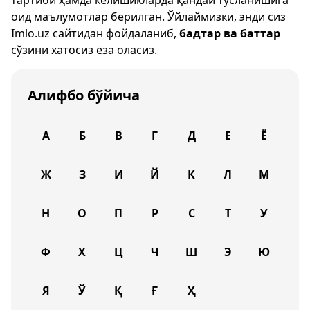
тартиби ҳамда келишикларда қандай тусланишига
оид маълумотлар берилган. Ўйлаймизки, энди сиз
Imlo.uz
сайтидан фойдаланиб,
бадтар ва баттар
сўзини хатосиз ёза оласиз.
Алифбо бўйича
А
Б
В
Г
Д
Е
Ё
Ж
З
И
Й
К
Л
М
Н
О
П
Р
С
Т
У
Ф
Х
Ц
Ч
Ш
Э
Ю
Я
Ў
Қ
Ғ
Ҳ