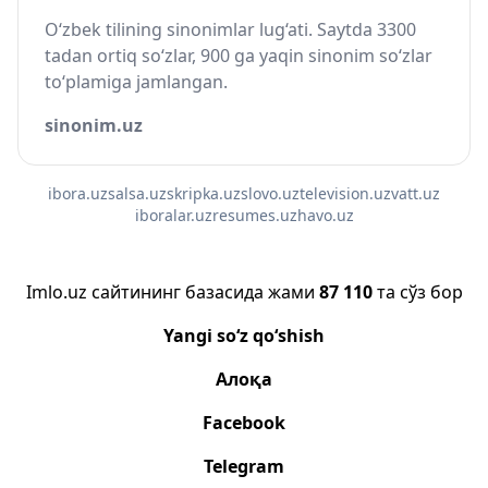
O‘zbek tilining sinonimlar lug‘ati. Saytda 3300
tadan ortiq so‘zlar, 900 ga yaqin sinonim so‘zlar
to‘plamiga jamlangan.
sinonim.uz
ibora.uz
salsa.uz
skripka.uz
slovo.uz
television.uz
vatt.uz
iboralar.uz
resumes.uz
havo.uz
Imlo.uz сайтининг базасида жами
87 110
та сўз бор
Yangi so‘z qo‘shish
Алоқа
Facebook
Telegram