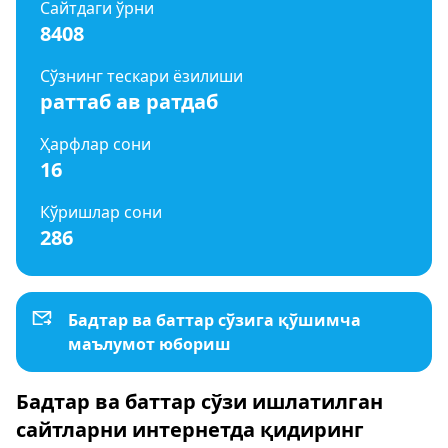
Сайтдаги ўрни
8408
Сўзнинг тескари ёзилиши
раттаб ав ратдаб
Ҳарфлар сони
16
Кўришлар сони
286
Бадтар ва баттар сўзига қўшимча
маълумот юбориш
Бадтар ва баттар сўзи ишлатилган
сайтларни интернетда қидиринг