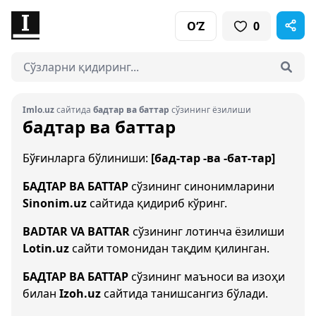
O‘Z
0
Imlo.uz
сайтида
бадтар ва баттар
сўзининг ёзилиши
бадтар ва баттар
Бўғинларга бўлиниши:
[бад-тар -ва -бат-тар]
БАДТАР ВА БАТТАР
сўзининг синонимларини
Sinonim.uz
сайтида қидириб кўринг.
BADTAR VA BATTAR
сўзининг лотинча ёзилиши
Lotin.uz
сайти томонидан тақдим қилинган.
БАДТАР ВА БАТТАР
сўзининг маъноси ва изоҳи
билан
Izoh.uz
сайтида танишсангиз бўлади.