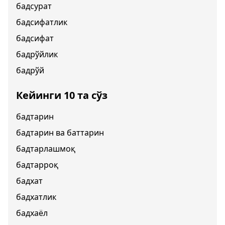
бадсурат
бадсифатлик
бадсифат
бадрўйлик
бадрўй
Кейинги 10 та сўз
бадтарин
бадтарин ва баттарин
бадтарлашмоқ
бадтарроқ
бадхат
бадхатлик
бадхаёл