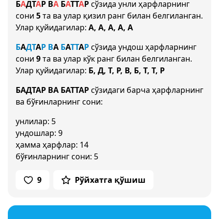
Б
А
Д
Т
А
Р
В
А
Б
А
Т
Т
А
Р
сўзида унли ҳарфларнинг
сони
5
та ва улар қизил ранг билан белгиланган.
Улар қуйидагилар:
А, А, А, А, А
Б
А
Д
Т
А
Р
В
А
Б
А
Т
Т
А
Р
сўзида ундош ҳарфларнинг
сони
9
та ва улар кўк ранг билан белгиланган.
Улар қуйидагилар:
Б, Д, Т, Р, В, Б, Т, Т, Р
БАДТАР ВА БАТТАР
сўзидаги барча ҳарфларнинг
ва бўғинларнинг сони:
унлилар: 5
ундошлар: 9
ҳамма ҳарфлар: 14
бўғинларнинг сони: 5
9
Рўйхатга қўшиш