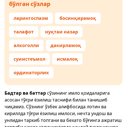
бўлган сўзлар
ларингоспазм
босинқирамоқ
талафот
нуқтаи назар
алкоголли
дакирламоқ
суиистеъмол
исмалоқ
ординаторлик
Бадтар ва баттар
сўзининг имло қоидаларига
асосан тўғри ёзилиш таснифи билан танишиб
чиқамиз. Сўзнинг ўзбек алифбосида лотин ва
кириллда тўғри ёзилиш имлоси, нечта ундош ва
унлидан таркиб топгани ва бехато бўғинга ажратиш