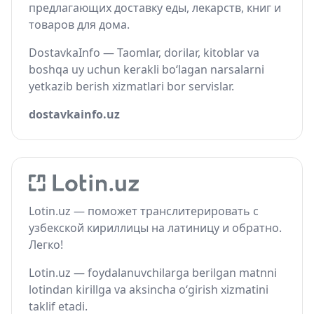
предлагающих доставку еды, лекарств, книг и
товаров для дома.
DostavkaInfo — Taomlar, dorilar, kitoblar va
boshqa uy uchun kerakli bo‘lagan narsalarni
yetkazib berish xizmatlari bor servislar.
dostavkainfo.uz
Lotin.uz — поможет транслитерировать с
узбекской кириллицы на латиницу и обратно.
Легко!
Lotin.uz — foydalanuvchilarga berilgan matnni
lotindan kirillga va aksincha o‘girish xizmatini
taklif etadi.