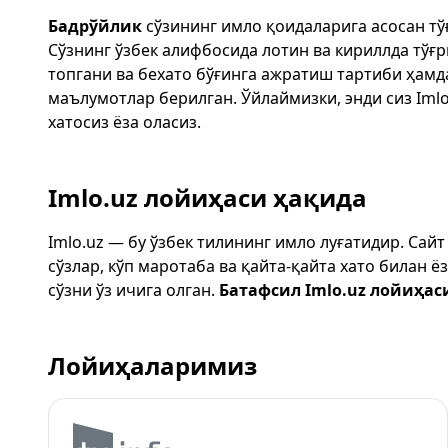
Бадрўйлик
сўзининг имло қоидаларига асосан т
Сўзнинг ўзбек алифбосида лотин ва кириллда тўғ
топгани ва бехато бўғинга ажратиш тартиби ҳам
маълумотлар берилган. Ўйлаймизки, энди сиз
Imlo
хатосиз ёза оласиз.
Imlo.uz лойиҳаси ҳақида
Imlo.uz — бу ўзбек тилининг имло луғатидир. Сай
сўзлар, кўп маротаба ва қайта-қайта хато билан 
сўзни ўз ичига олган.
Батафсил Imlo.uz лойиҳас
Лойиҳаларимиз