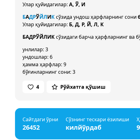
Улар қуйидагилар:
А, Ў, И
Б
А
Д
Р
Ў
Й
Л
И
К
сўзида ундош ҳарфларнинг сони
Улар қуйидагилар:
Б, Д, Р, Й, Л, К
БАДРЎЙЛИК
сўзидаги барча ҳарфларнинг ва б
унлилар: 3
ундошлар: 6
ҳамма ҳарфлар: 9
бўғинларнинг сони: 3
4
Рўйхатга қўшиш
Сайтдаги ўрни
Сўзнинг тескари ёзилиши
Ҳ
26452
килйўрдаб
9