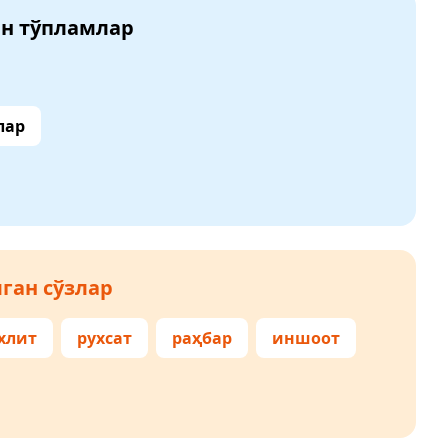
ан тўпламлар
лар
ган сўзлар
хлит
рухсат
раҳбар
иншоот