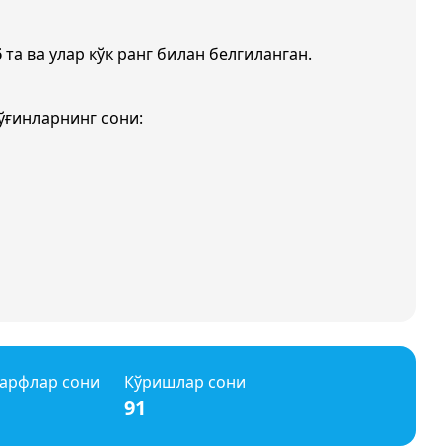
6
та ва улар кўк ранг билан белгиланган.
ўғинларнинг сони:
арфлар сони
Кўришлар сони
91