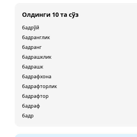
Олдинги 10 та сўз
бадрўй
бадранглик
бадранг
бадрашклик
бадрашк
бадрафхона
бадрафторлик
бадрафтор
бадраф
бадр