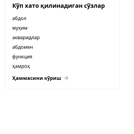
Кўп хато қилинадиган сўзлар
абдол
муҳим
акваридлар
абдомен
функция
ҳамроҳ
Ҳаммасини кўриш