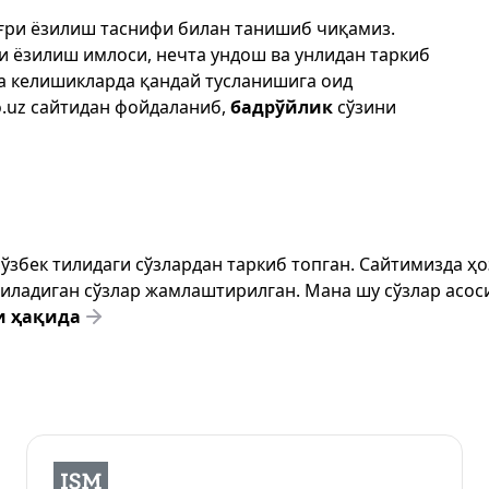
ўғри ёзилиш таснифи билан танишиб чиқамиз.
ри ёзилиш имлоси, нечта ундош ва унлидан таркиб
да келишикларда қандай тусланишига оид
.uz
сайтидан фойдаланиб,
бадрўйлик
сўзини
т ўзбек тилидаги сўзлардан таркиб топган. Сайтимизда 
ёзиладиган сўзлар жамлаштирилган. Мана шу сўзлар асоси
и ҳақида