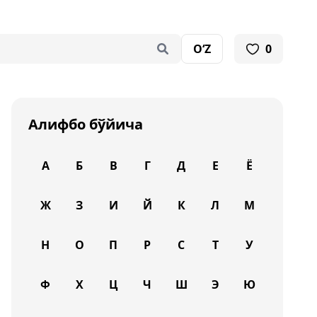
O‘Z
0
Алифбо бўйича
А
Б
В
Г
Д
Е
Ё
Ж
З
И
Й
К
Л
М
Н
О
П
Р
С
Т
У
Ф
Х
Ц
Ч
Ш
Э
Ю