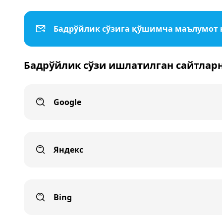
Бадрўйлик сўзига қўшимча маълумот
Бадрўйлик сўзи ишлатилган сайтлар
Google
Яндекс
Bing