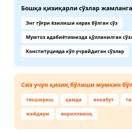
Бошқа қизиқарли сўзлар жамланг
Энг тўғри ёзилиши керак бўлган сўз
Мумтоз адабиётимизда қўлланилган сўз
Конституцияда кўп учрайдиган сўзлар
Сиз учун қизиқ бўлиши мумкин бўл
текшириш
ҳамда
анкабут
та
жайдари
ворилламоқ