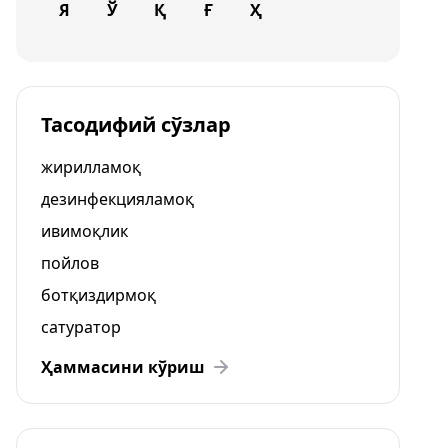
Я
Ў
Қ
Ғ
Ҳ
Тасодифий сўзлар
жирилламоқ
дезинфекцияламоқ
ивимоқлик
пойлов
ботқиздирмоқ
сатуратор
Ҳаммасини кўриш