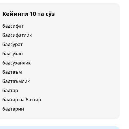
Кейинги 10 та сўз
бадсифат
бадсифатлик
бадсурат
бадсухан
бадсуханлик
бадтаъм
бадтаъмлик
бадтар
бадтар ва баттар
бадтарин