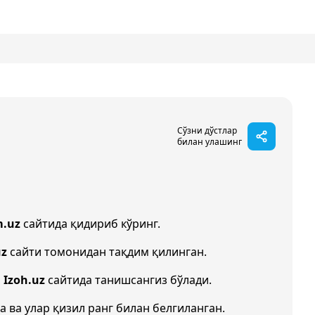
Сўзни дўстлар
билан улашинг
m.uz
сайтида қидириб кўринг.
uz
сайти томонидан тақдим қилинган.
н
Izoh.uz
сайтида танишсангиз бўлади.
а ва улар қизил ранг билан белгиланган.