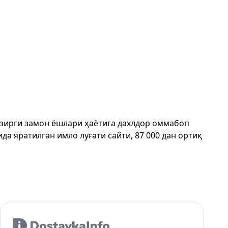
ҳозирги замон ёшлари ҳаётига дахлдор оммабоп
да яратилган имло луғати сайти, 87 000 дан ортиқ