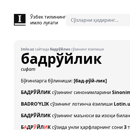
Ўзбек тилининг
имло луғати
Imlo.uz
сайтида
бадрўйлик
сўзининг ёзилиши
бадрўйлик
сифат
Бўғинларга бўлиниши:
[бад-рўй-лик]
БАДРЎЙЛИК
сўзининг синонимларини
Sinoni
BADRO‘YLIK
сўзининг лотинча ёзилиши
Lotin.
БАДРЎЙЛИК
сўзининг маъноси ва изоҳи била
Б
А
Д
Р
Ў
Й
Л
И
К
сўзида унли ҳарфларнинг сони
3
т