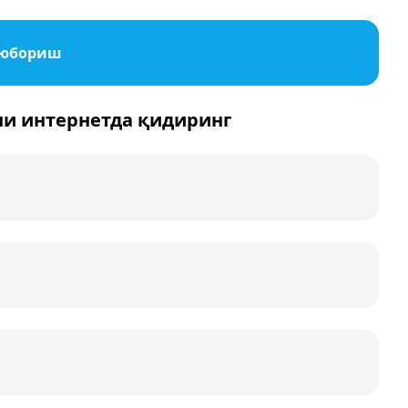
 юбориш
ни интернетда қидиринг