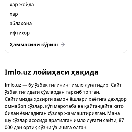
ҳар жойда
ҳар
аблаҳона
ифтихор
Ҳаммасини кўриш
Imlo.uz лойиҳаси ҳақида
Imlo.uz — бу ўзбек тилининг имло луғатидир. Сайт
ўзбек тилидаги сўзлардан таркиб топган.
Сайтимизда ҳозирги замон ёшлари ҳаётига дахлдор
оммабоп сўзлар, кўп маротаба ва қайта-қайта хато
билан ёзиладиган сўзлар жамлаштирилган. Мана
шу сўзлар асосида яратилган имло луғати сайти, 87
000 дан ортиқ сўзни ўз ичига олган.