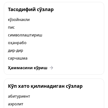
Тасодифий сўзлар
кўзойнакли
пис
символлаштириш
оҳанрабо
дир-дир
сарчашма
Ҳаммасини кўриш
Кўп хато қилинадиган сўзлар
абитуриент
аэролит