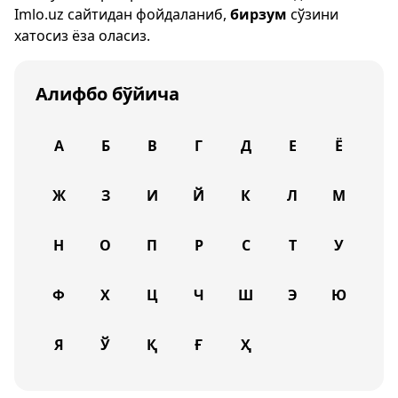
Imlo.uz
сайтидан фойдаланиб,
бирзум
сўзини
хатосиз ёза оласиз.
Алифбо бўйича
А
Б
В
Г
Д
Е
Ё
Ж
З
И
Й
К
Л
М
Н
О
П
Р
С
Т
У
Ф
Х
Ц
Ч
Ш
Э
Ю
Я
Ў
Қ
Ғ
Ҳ