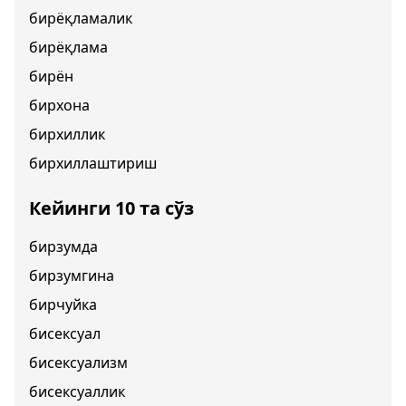
бирёқламалик
бирёқлама
бирён
бирхона
бирхиллик
бирхиллаштириш
Кейинги 10 та сўз
бирзумда
бирзумгина
бирчуйка
бисексуал
бисексуализм
бисексуаллик