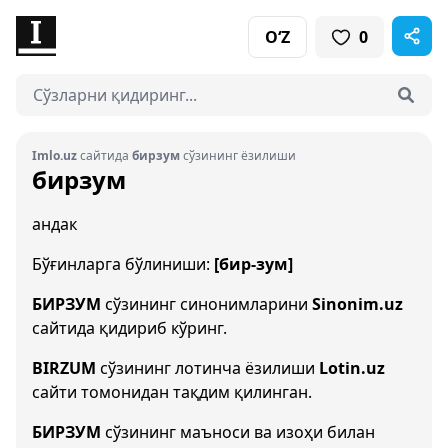
O‘Z
0
Imlo.uz
сайтида
бирзум
сўзининг ёзилиши
бирзум
андак
Бўғинларга бўлиниши:
[бир-зум]
БИРЗУМ
сўзининг синонимларини
Sinonim.uz
сайтида қидириб кўринг.
BIRZUM
сўзининг лотинча ёзилиши
Lotin.uz
сайти томонидан тақдим қилинган.
БИРЗУМ
сўзининг маъноси ва изоҳи билан