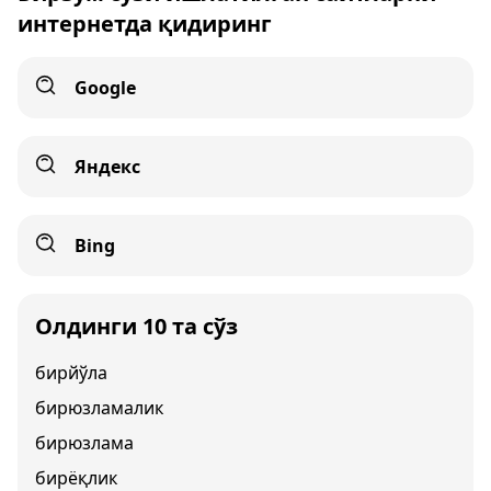
интернетда қидиринг
Google
Яндекс
Bing
Олдинги 10 та сўз
бирйўла
бирюзламалик
бирюзлама
бирёқлик