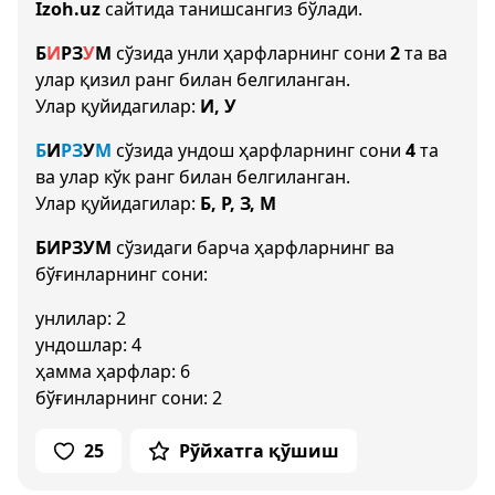
Izoh.uz
сайтида танишсангиз бўлади.
Б
И
Р
З
У
М
сўзида унли ҳарфларнинг сони
2
та ва
улар қизил ранг билан белгиланган.
Улар қуйидагилар:
И, У
Б
И
Р
З
У
М
сўзида ундош ҳарфларнинг сони
4
та
ва улар кўк ранг билан белгиланган.
Улар қуйидагилар:
Б, Р, З, М
БИРЗУМ
сўзидаги барча ҳарфларнинг ва
бўғинларнинг сони:
унлилар: 2
ундошлар: 4
ҳамма ҳарфлар: 6
бўғинларнинг сони: 2
25
Рўйхатга қўшиш