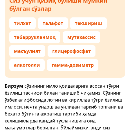
Сиз учун қизиқ бўлиши мумкин
бўлган сўзлар
тилхат
талафот
текшириш
табаррукланмоқ
мутахассис
масъулият
глицерофосфат
алкоголли
гамма-дозиметр
Бирзум
сўзининг имло қоидаларига асосан тўғри
ёзилиш таснифи билан танишиб чиқамиз. Сўзнинг
ўзбек алифбосида лотин ва кириллда тўғри ёзилиш
имлоси, нечта ундош ва унлидан таркиб топгани ва
бехато бўғинга ажратиш тартиби ҳамда
келишикларда қандай тусланишига оид
маълумотлар берилган. Ўйлаймизки, энди сиз