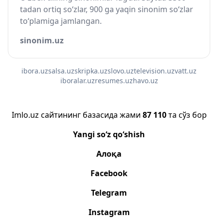
tadan ortiq so‘zlar, 900 ga yaqin sinonim so‘zlar
to‘plamiga jamlangan.
sinonim.uz
ibora.uz
salsa.uz
skripka.uz
slovo.uz
television.uz
vatt.uz
iboralar.uz
resumes.uz
havo.uz
Imlo.uz сайтининг базасида жами
87 110
та сўз бор
Yangi so‘z qo‘shish
Алоқа
Facebook
Telegram
Instagram