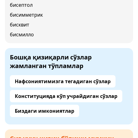
бисептол
бисимметрик
бисквит
бисмилло
Бошқа қизиқарли сўзлар
жамланган тўпламлар
Нафсониятимизга тегадиган сўзлар
Конституцияда кўп учрайдиган сўзлар
Биздаги имкониятлар