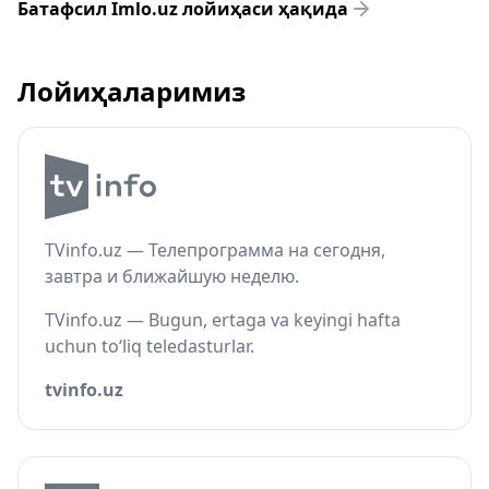
Батафсил Imlo.uz лойиҳаси ҳақида
Лойиҳаларимиз
TVinfo.uz — Телепрограмма на сегодня,
завтра и ближайшую неделю.
TVinfo.uz — Bugun, ertaga va keyingi hafta
uchun to‘liq teledasturlar.
tvinfo.uz