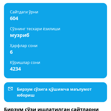
Сайтдаги ўрни
604
Сўзнинг тескари ёзилиши
музриб
Ҳарфлар сони
6
Кўришлар сони
4234
Бирзум сўзига қўшимча маълумот
юбориш
Бирзум сўзи ишлатилган сайтларни