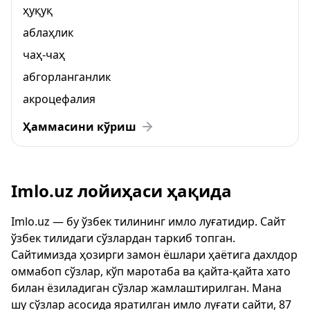
ҳуқуқ
аблаҳлик
чаҳ-чаҳ
абгорланганлик
акроцефалия
Ҳаммасини кўриш
Imlo.uz лойиҳаси ҳақида
Imlo.uz — бу ўзбек тилининг имло луғатидир. Сайт
ўзбек тилидаги сўзлардан таркиб топган.
Сайтимизда ҳозирги замон ёшлари ҳаётига дахлдор
оммабоп сўзлар, кўп маротаба ва қайта-қайта хато
билан ёзиладиган сўзлар жамлаштирилган. Мана
шу сўзлар асосида яратилган имло луғати сайти, 87