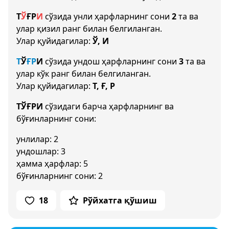
Т
Ў
Ғ
Р
И
сўзида унли ҳарфларнинг сони
2
та ва
улар қизил ранг билан белгиланган.
Улар қуйидагилар:
Ў, И
Т
Ў
Ғ
Р
И
сўзида ундош ҳарфларнинг сони
3
та ва
улар кўк ранг билан белгиланган.
Улар қуйидагилар:
Т, Ғ, Р
ТЎҒРИ
сўзидаги барча ҳарфларнинг ва
бўғинларнинг сони:
унлилар: 2
ундошлар: 3
ҳамма ҳарфлар: 5
бўғинларнинг сони: 2
18
Рўйхатга қўшиш