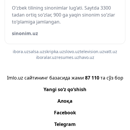
O‘zbek tilining sinonimlar lug‘ati. Saytda 3300
tadan ortiq so‘zlar, 900 ga yaqin sinonim so‘zlar
to‘plamiga jamlangan.
sinonim.uz
ibora.uz
salsa.uz
skripka.uz
slovo.uz
television.uz
vatt.uz
iboralar.uz
resumes.uz
havo.uz
Imlo.uz сайтининг базасида жами
87 110
та сўз бор
Yangi so‘z qo‘shish
Алоқа
Facebook
Telegram