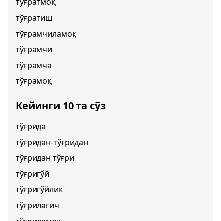
тўғратмоқ
тўғратиш
тўғрамчиламоқ
тўғрамчи
тўғрамча
тўғрамоқ
Кейинги 10 та сўз
тўғрида
тўғридан-тўғридан
тўғридан тўғри
тўғригўй
тўғригўйлик
тўғрилагич