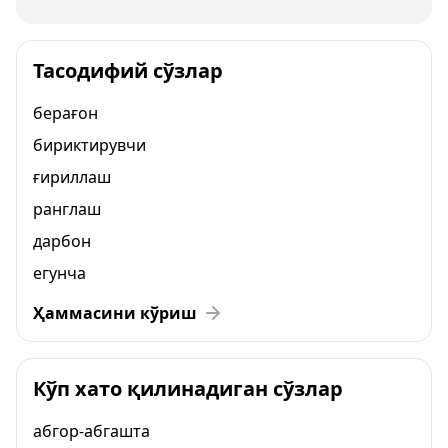
Тасодифий сўзлар
берағон
бириктирувчи
ғириллаш
ранглаш
дарбон
егунча
Ҳаммасини кўриш
Кўп хато қилинадиган сўзлар
абгор-абгашта