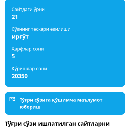
Сайтдаги ўрни
21
Сўзнинг тескари ёзилиши
ирғўт
Ҳарфлар сони
5
Кўришлар сони
20350
Тўғри сўзига қўшимча маълумот
юбориш
Тўғри сўзи ишлатилган сайтларни