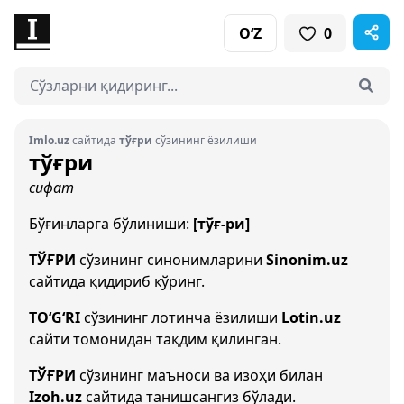
O‘Z
0
Imlo.uz
сайтида
тўғри
сўзининг ёзилиши
тўғри
сифат
Бўғинларга бўлиниши:
[тўғ-ри]
ТЎҒРИ
сўзининг синонимларини
Sinonim.uz
сайтида қидириб кўринг.
TO‘G‘RI
сўзининг лотинча ёзилиши
Lotin.uz
сайти томонидан тақдим қилинган.
ТЎҒРИ
сўзининг маъноси ва изоҳи билан
Izoh.uz
сайтида танишсангиз бўлади.