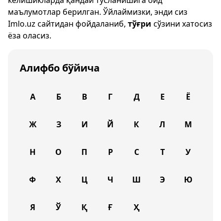
келишикларда қандай тусланишига оид
маълумотлар берилган. Ўйлаймизки, энди сиз
Imlo.uz
сайтидан фойдаланиб,
тўғри
сўзини хатосиз
ёза оласиз.
Алифбо бўйича
А
Б
В
Г
Д
Е
Ё
Ж
З
И
Й
К
Л
М
Н
О
П
Р
С
Т
У
Ф
Х
Ц
Ч
Ш
Э
Ю
Я
Ў
Қ
Ғ
Ҳ