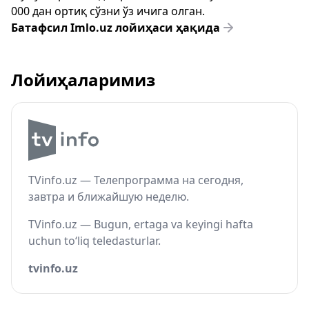
000 дан ортиқ сўзни ўз ичига олган.
Батафсил Imlo.uz лойиҳаси ҳақида
Лойиҳаларимиз
TVinfo.uz — Телепрограмма на сегодня,
завтра и ближайшую неделю.
TVinfo.uz — Bugun, ertaga va keyingi hafta
uchun to‘liq teledasturlar.
tvinfo.uz