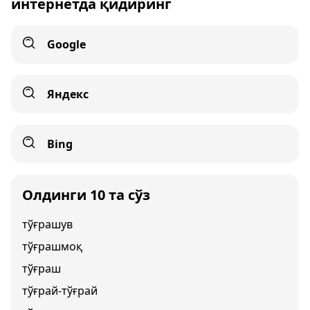
интернетда қидиринг
Google
Яндекс
Bing
Олдинги 10 та сўз
тўғрашув
тўғрашмоқ
тўғраш
тўғрай-тўғрай