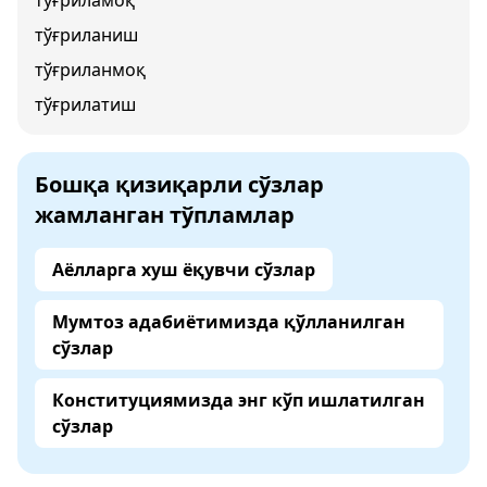
тўғриламоқ
тўғриланиш
тўғриланмоқ
тўғрилатиш
Бошқа қизиқарли сўзлар
жамланган тўпламлар
Аёлларга хуш ёқувчи сўзлар
Мумтоз адабиётимизда қўлланилган
сўзлар
Конституциямизда энг кўп ишлатилган
сўзлар