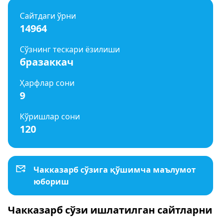
Сайтдаги ўрни
14964
Сўзнинг тескари ёзилиши
бразаккач
Ҳарфлар сони
9
Кўришлар сони
120
Чакказарб сўзига қўшимча маълумот
юбориш
Чакказарб сўзи ишлатилган сайтларни