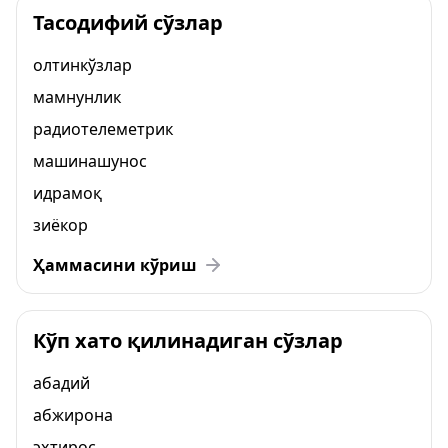
Тасодифий сўзлар
олтинкўзлар
мамнунлик
радиотелеметрик
машинашунос
идрамоқ
зиёкор
Ҳаммасини кўриш
Кўп хато қилинадиган сўзлар
абадий
абжирона
эҳтирос