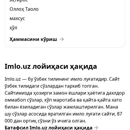
Оллоҳ Таоло
махсус
ҳўл
Ҳаммасини кўриш
Imlo.uz лойиҳаси ҳақида
Imlo.uz — бу ўзбек тилининг имло луғатидир. Сайт
ўзбек тилидаги сўзлардан таркиб топган.
Сайтимизда ҳозирги замон ёшлари ҳаётига дахлдор
оммабоп сўзлар, кўп маротаба ва қайта-қайта хато
билан ёзиладиган сўзлар жамлаштирилган. Мана
шу сўзлар асосида яратилган имло луғати сайти, 87
000 дан ортиқ сўзни ўз ичига олган.
Батафсил Imlo.uz лойиҳаси ҳақида