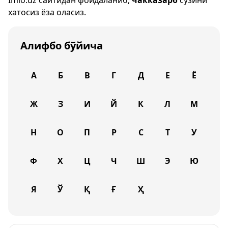
Imlo.uz
сайтидан фойдаланиб,
чакказарб
сўзини
хатосиз ёза оласиз.
Алифбо бўйича
А
Б
В
Г
Д
Е
Ё
Ж
З
И
Й
К
Л
М
Н
О
П
Р
С
Т
У
Ф
Х
Ц
Ч
Ш
Э
Ю
Я
Ў
Қ
Ғ
Ҳ