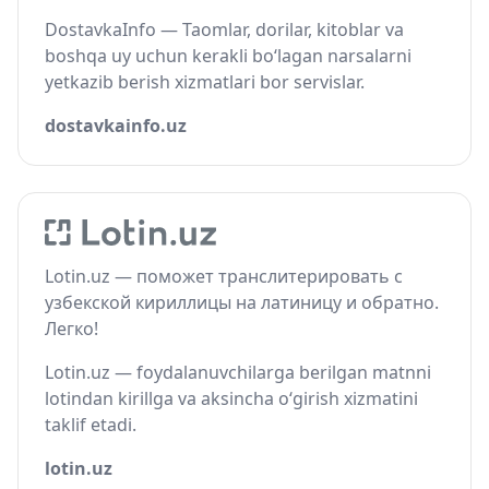
DostavkaInfo — Taomlar, dorilar, kitoblar va
boshqa uy uchun kerakli bo‘lagan narsalarni
yetkazib berish xizmatlari bor servislar.
dostavkainfo.uz
Lotin.uz — поможет транслитерировать с
узбекской кириллицы на латиницу и обратно.
Легко!
Lotin.uz — foydalanuvchilarga berilgan matnni
lotindan kirillga va aksincha o‘girish xizmatini
taklif etadi.
lotin.uz