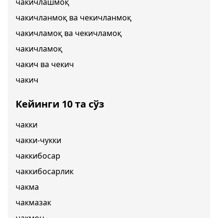
чакичлашмоқ
чакичланмоқ ва чекичланмоқ
чакичламоқ ва чекичламоқ
чакичламоқ
чакич ва чекич
чакич
Кейинги 10 та сўз
чакки
чакки-чукки
чаккибосар
чаккибосарлик
чакма
чакмазак