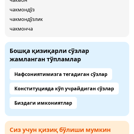
чакмон
чакмондўз
чакмондўзлик
чакмонча
Бошқа қизиқарли сўзлар
жамланган тўпламлар
Нафсониятимизга тегадиган сўзлар
Конституцияда кўп учрайдиган сўзлар
Биздаги имкониятлар
Сиз учун қизиқ бўлиши мумкин