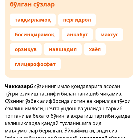
бўлган сўзлар
таҳқирламоқ
пергидрол
босинқирамоқ
анкабут
махсус
орзиқув
навшадил
хаёл
глицерофосфат
Чакказарб
сўзининг имло қоидаларига асосан
тўғри ёзилиш таснифи билан танишиб чиқамиз.
Сўзнинг ўзбек алифбосида лотин ва кириллда тўғри
ёзилиш имлоси, нечта ундош ва унлидан таркиб
топгани ва бехато бўғинга ажратиш тартиби ҳамда
келишикларда қандай тусланишига оид
маълумотлар берилган. Ўйлаймизки, энди сиз