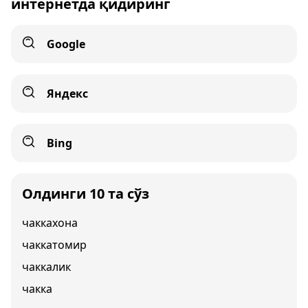
интернетда қидиринг
Google
Яндекс
Bing
Олдинги 10 та сўз
чаккахона
чаккатомир
чаккалик
чакка