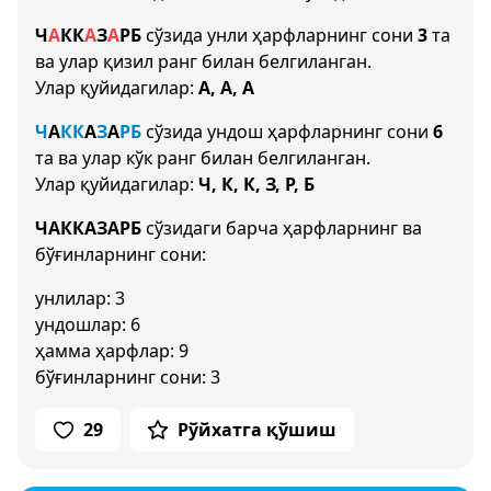
Ч
А
К
К
А
З
А
Р
Б
сўзида унли ҳарфларнинг сони
3
та
ва улар қизил ранг билан белгиланган.
Улар қуйидагилар:
А, А, А
Ч
А
К
К
А
З
А
Р
Б
сўзида ундош ҳарфларнинг сони
6
та ва улар кўк ранг билан белгиланган.
Улар қуйидагилар:
Ч, К, К, З, Р, Б
ЧАККАЗАРБ
сўзидаги барча ҳарфларнинг ва
бўғинларнинг сони:
унлилар: 3
ундошлар: 6
ҳамма ҳарфлар: 9
бўғинларнинг сони: 3
29
Рўйхатга қўшиш