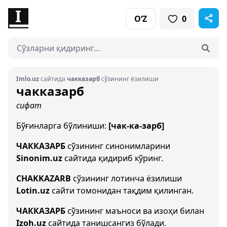
O‘Z
0
Imlo.uz
сайтида
чакказарб
сўзининг ёзилиши
чакказарб
сифат
Бўғинларга бўлиниши:
[чак-ка-зарб]
ЧАККАЗАРБ
сўзининг синонимларини
Sinonim.uz
сайтида қидириб кўринг.
CHAKKAZARB
сўзининг лотинча ёзилиши
Lotin.uz
сайти томонидан тақдим қилинган.
ЧАККАЗАРБ
сўзининг маъноси ва изоҳи билан
Izoh.uz
сайтида танишсангиз бўлади.