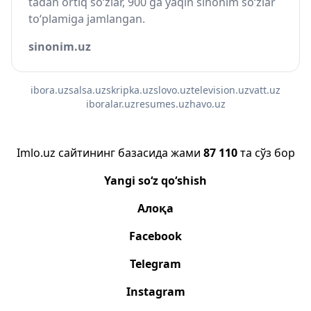
tadan ortiq so‘zlar, 900 ga yaqin sinonim so‘zlar
to‘plamiga jamlangan.
sinonim.uz
ibora.uz
salsa.uz
skripka.uz
slovo.uz
television.uz
vatt.uz
iboralar.uz
resumes.uz
havo.uz
Imlo.uz сайтининг базасида жами
87 110
та сўз бор
Yangi so‘z qo‘shish
Алоқа
Facebook
Telegram
Instagram