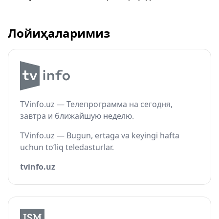
Лойиҳаларимиз
TVinfo.uz — Телепрограмма на сегодня,
завтра и ближайшую неделю.
TVinfo.uz — Bugun, ertaga va keyingi hafta
uchun to‘liq teledasturlar.
tvinfo.uz