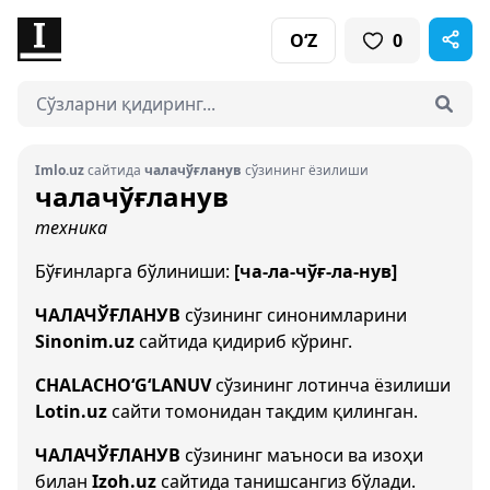
O‘Z
0
Imlo.uz
сайтида
чалачўғланув
сўзининг ёзилиши
чалачўғланув
техника
Бўғинларга бўлиниши:
[ча-ла-чўғ-ла-нув]
ЧАЛАЧЎҒЛАНУВ
сўзининг синонимларини
Sinonim.uz
сайтида қидириб кўринг.
CHALACHO‘G‘LANUV
сўзининг лотинча ёзилиши
Lotin.uz
сайти томонидан тақдим қилинган.
ЧАЛАЧЎҒЛАНУВ
сўзининг маъноси ва изоҳи
билан
Izoh.uz
сайтида танишсангиз бўлади.