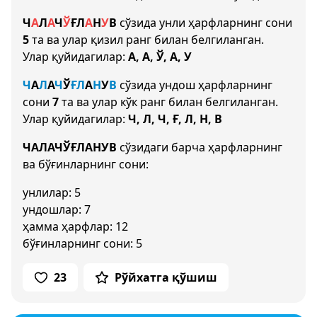
Ч
А
Л
А
Ч
Ў
Ғ
Л
А
Н
У
В
сўзида унли ҳарфларнинг сони
5
та ва улар қизил ранг билан белгиланган.
Улар қуйидагилар:
А, А, Ў, А, У
Ч
А
Л
А
Ч
Ў
Ғ
Л
А
Н
У
В
сўзида ундош ҳарфларнинг
сони
7
та ва улар кўк ранг билан белгиланган.
Улар қуйидагилар:
Ч, Л, Ч, Ғ, Л, Н, В
ЧАЛАЧЎҒЛАНУВ
сўзидаги барча ҳарфларнинг
ва бўғинларнинг сони:
унлилар: 5
ундошлар: 7
ҳамма ҳарфлар: 12
бўғинларнинг сони: 5
23
Рўйхатга қўшиш