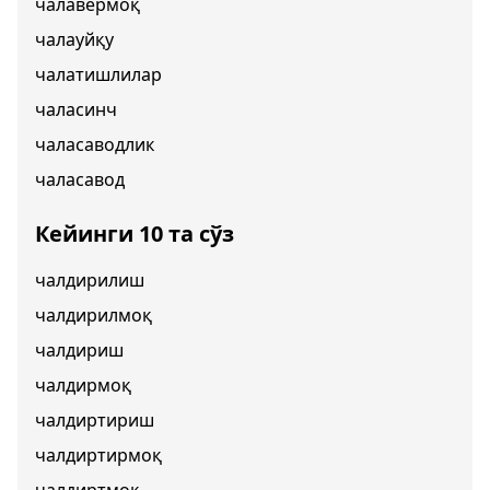
чалавермоқ
чалауйқу
чалатишлилар
чаласинч
чаласаводлик
чаласавод
Кейинги 10 та сўз
чалдирилиш
чалдирилмоқ
чалдириш
чалдирмоқ
чалдиртириш
чалдиртирмоқ