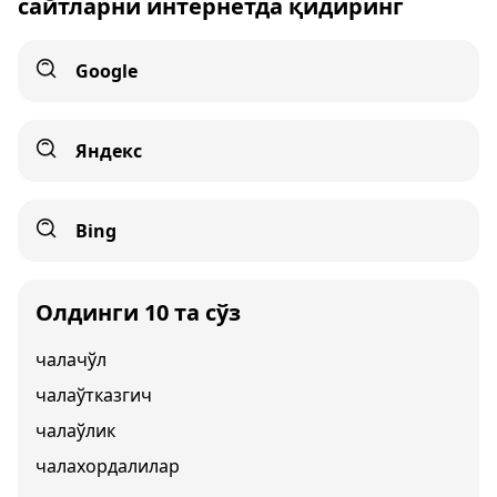
сайтларни интернетда қидиринг
Google
Яндекс
Bing
Олдинги 10 та сўз
чалачўл
чалаўтказгич
чалаўлик
чалахордалилар