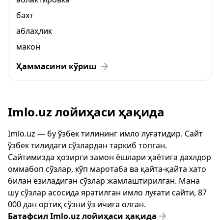
бахт
аблаҳлик
макон
Ҳаммасини кўриш
Imlo.uz лойиҳаси ҳақида
Imlo.uz — бу ўзбек тилининг имло луғатидир. Сайт
ўзбек тилидаги сўзлардан таркиб топган.
Сайтимизда ҳозирги замон ёшлари ҳаётига дахлдор
оммабоп сўзлар, кўп маротаба ва қайта-қайта хато
билан ёзиладиган сўзлар жамлаштирилган. Мана
шу сўзлар асосида яратилган имло луғати сайти, 87
000 дан ортиқ сўзни ўз ичига олган.
Батафсил Imlo.uz лойиҳаси ҳақида