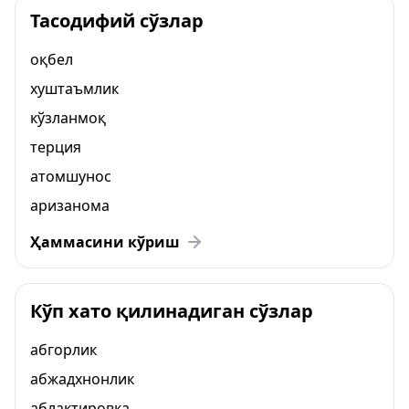
Тасодифий сўзлар
оқбел
хуштаъмлик
кўзланмоқ
терция
атомшунос
аризанома
Ҳаммасини кўриш
Кўп хато қилинадиган сўзлар
абгорлик
абжадхнонлик
аблактировка