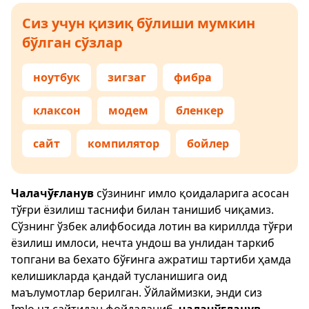
Сиз учун қизиқ бўлиши мумкин
бўлган сўзлар
ноутбук
зигзаг
фибра
клаксон
модем
бленкер
сайт
компилятор
бойлер
Чалачўғланув
сўзининг имло қоидаларига асосан
тўғри ёзилиш таснифи билан танишиб чиқамиз.
Сўзнинг ўзбек алифбосида лотин ва кириллда тўғри
ёзилиш имлоси, нечта ундош ва унлидан таркиб
топгани ва бехато бўғинга ажратиш тартиби ҳамда
келишикларда қандай тусланишига оид
маълумотлар берилган. Ўйлаймизки, энди сиз