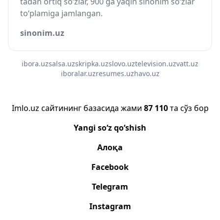
tadan ortiq so‘zlar, 900 ga yaqin sinonim so‘zlar
to‘plamiga jamlangan.
sinonim.uz
ibora.uz
salsa.uz
skripka.uz
slovo.uz
television.uz
vatt.uz
iboralar.uz
resumes.uz
havo.uz
Imlo.uz сайтининг базасида жами
87 110
та сўз бор
Yangi so‘z qo‘shish
Алоқа
Facebook
Telegram
Instagram