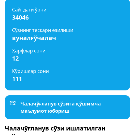
Сайтдаги ўрни
34046
Сўзнинг тескари ёзилиши
вуналғўчалач
Ҳарфлар сони
12
Кўришлар сони
111
Чалачўғланув сўзига қўшимча
маълумот юбориш
Чалачўғланув сўзи ишлатилган