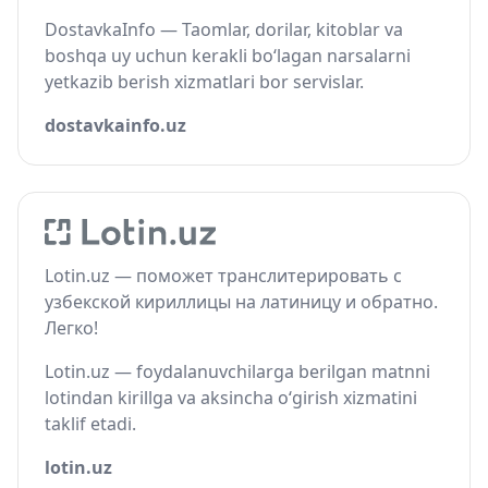
DostavkaInfo — Taomlar, dorilar, kitoblar va
boshqa uy uchun kerakli bo‘lagan narsalarni
yetkazib berish xizmatlari bor servislar.
dostavkainfo.uz
Lotin.uz — поможет транслитерировать с
узбекской кириллицы на латиницу и обратно.
Легко!
Lotin.uz — foydalanuvchilarga berilgan matnni
lotindan kirillga va aksincha o‘girish xizmatini
taklif etadi.
lotin.uz