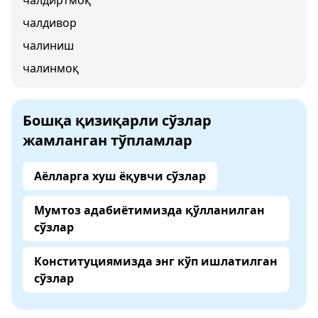
чалдиртмоқ
чалдивор
чалиниш
чалинмоқ
Бошқа қизиқарли сўзлар
жамланган тўпламлар
Аёлларга хуш ёқувчи сўзлар
Мумтоз адабиётимизда қўлланилган
сўзлар
Конституциямизда энг кўп ишлатилган
сўзлар