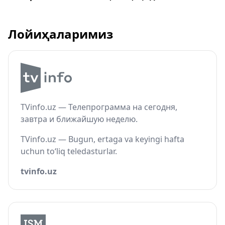
Лойиҳаларимиз
TVinfo.uz — Телепрограмма на сегодня,
завтра и ближайшую неделю.
TVinfo.uz — Bugun, ertaga va keyingi hafta
uchun to‘liq teledasturlar.
tvinfo.uz