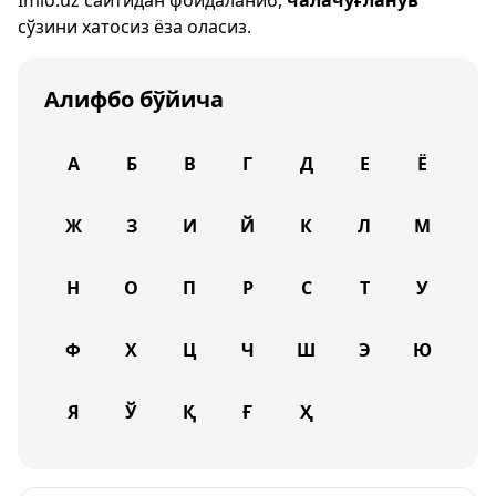
Imlo.uz
сайтидан фойдаланиб,
чалачўғланув
сўзини хатосиз ёза оласиз.
Алифбо бўйича
А
Б
В
Г
Д
Е
Ё
Ж
З
И
Й
К
Л
М
Н
О
П
Р
С
Т
У
Ф
Х
Ц
Ч
Ш
Э
Ю
Я
Ў
Қ
Ғ
Ҳ