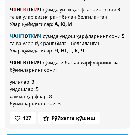
Ч
А
НГ
Ю
Т
К
И
Ч
сўзида унли ҳарфларнинг сони
3
та ва улар қизил ранг билан белгиланган.
Улар қуйидагилар:
А, Ю, И
Ч
А
НГ
Ю
Т
К
И
Ч
сўзида ундош ҳарфларнинг сони
5
та ва улар кўк ранг билан белгиланган.
Улар қуйидагилар:
Ч, НГ, Т, К, Ч
ЧАНГЮТКИЧ
сўзидаги барча ҳарфларнинг ва
бўғинларнинг сони:
унлилар: 3
ундошлар: 5
ҳамма ҳарфлар: 8
бўғинларнинг сони: 3
127
Рўйхатга қўшиш