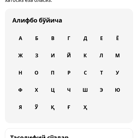
хатосиз ёза оласиз.
Алифбо бўйича
А
Б
В
Г
Д
Е
Ё
Ж
З
И
Й
К
Л
М
Н
О
П
Р
С
Т
У
Ф
Х
Ц
Ч
Ш
Э
Ю
Я
Ў
Қ
Ғ
Ҳ
Тасодифий сўзлар