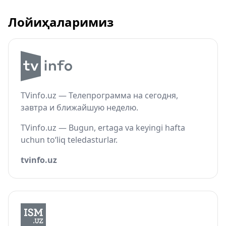
Лойиҳаларимиз
TVinfo.uz — Телепрограмма на сегодня,
завтра и ближайшую неделю.
TVinfo.uz — Bugun, ertaga va keyingi hafta
uchun to‘liq teledasturlar.
tvinfo.uz