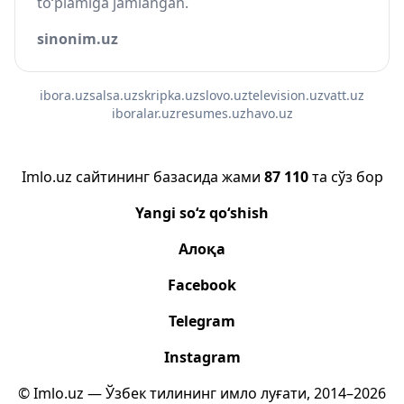
to‘plamiga jamlangan.
sinonim.uz
ibora.uz
salsa.uz
skripka.uz
slovo.uz
television.uz
vatt.uz
iboralar.uz
resumes.uz
havo.uz
Imlo.uz сайтининг базасида жами
87 110
та сўз бор
Yangi so‘z qo‘shish
Алоқа
Facebook
Telegram
Instagram
© Imlo.uz — Ўзбек тилининг имло луғати, 2014–2026