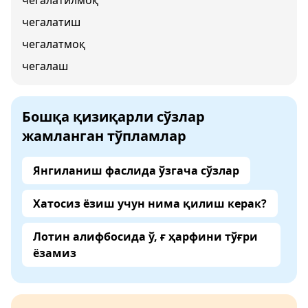
чегалатилмоқ
чегалатиш
чегалатмоқ
чегалаш
Бошқа қизиқарли сўзлар
жамланган тўпламлар
Янгиланиш фаслида ўзгача сўзлар
Хатосиз ёзиш учун нима қилиш керак?
Лотин алифбосида ў, ғ ҳарфини тўғри
ёзамиз