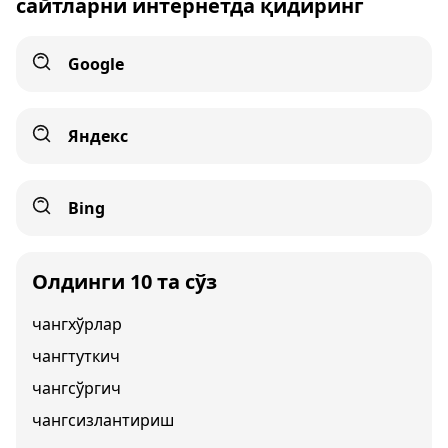
сайтларни интернетда қидиринг
Google
Яндекс
Bing
Олдинги 10 та сўз
чангхўрлар
чангтуткич
чангсўргич
чангсизлантириш