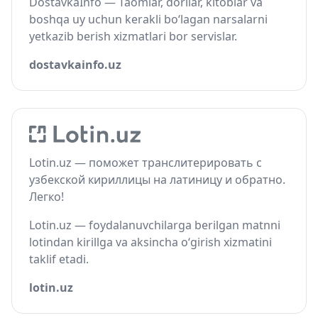
DostavkaInfo — Taomlar, dorilar, kitoblar va
boshqa uy uchun kerakli bo‘lagan narsalarni
yetkazib berish xizmatlari bor servislar.
dostavkainfo.uz
Lotin.uz — поможет транслитерировать с
узбекской кириллицы на латиницу и обратно.
Легко!
Lotin.uz — foydalanuvchilarga berilgan matnni
lotindan kirillga va aksincha o‘girish xizmatini
taklif etadi.
lotin.uz