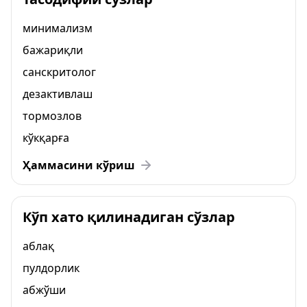
минимализм
бажариқли
санскритолог
дезактивлаш
тормозлов
кўкқарға
Ҳаммасини кўриш
Кўп хато қилинадиган сўзлар
аблақ
пулдорлик
абжўши