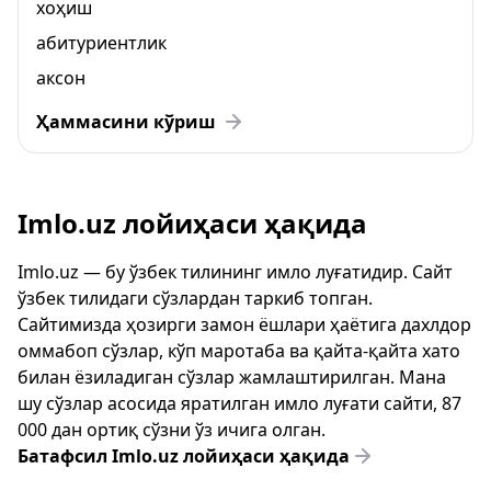
хоҳиш
абитуриентлик
аксон
Ҳаммасини кўриш
Imlo.uz лойиҳаси ҳақида
Imlo.uz — бу ўзбек тилининг имло луғатидир. Сайт
ўзбек тилидаги сўзлардан таркиб топган.
Сайтимизда ҳозирги замон ёшлари ҳаётига дахлдор
оммабоп сўзлар, кўп маротаба ва қайта-қайта хато
билан ёзиладиган сўзлар жамлаштирилган. Мана
шу сўзлар асосида яратилган имло луғати сайти, 87
000 дан ортиқ сўзни ўз ичига олган.
Батафсил Imlo.uz лойиҳаси ҳақида