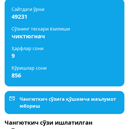
Сайтдаги ўрни
49231
Сўзнинг тескари ёзилиши
чиктюгнач
Ҳарфлар сони
9
Кўришлар сони
856
Чангюткич сўзига қўшимча маълумот
юбориш
Чангюткич сўзи ишлатилган