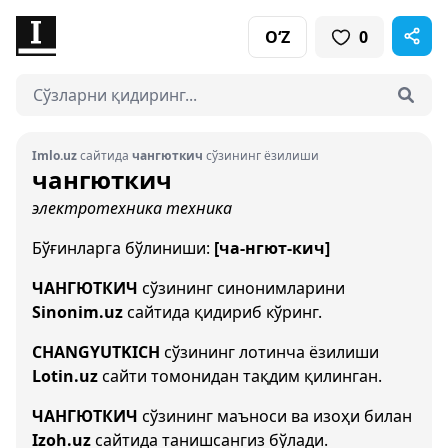
O‘Z
0
Imlo.uz
сайтида
чангюткич
сўзининг ёзилиши
чангюткич
электротехника
техника
Бўғинларга бўлиниши:
[ча-нгют-кич]
ЧАНГЮТКИЧ
сўзининг синонимларини
Sinonim.uz
сайтида қидириб кўринг.
CHANGYUTKICH
сўзининг лотинча ёзилиши
Lotin.uz
сайти томонидан тақдим қилинган.
ЧАНГЮТКИЧ
сўзининг маъноси ва изоҳи билан
Izoh.uz
сайтида танишсангиз бўлади.