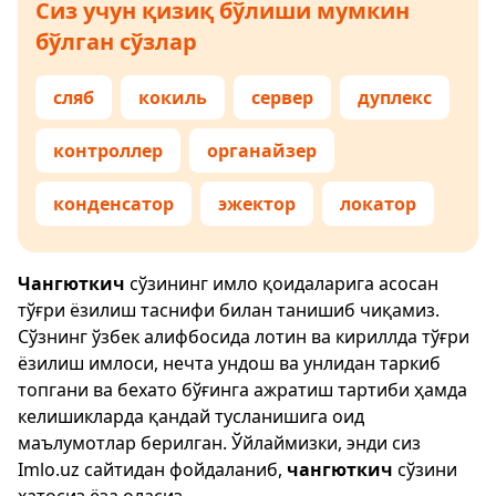
Сиз учун қизиқ бўлиши мумкин
бўлган сўзлар
сляб
кокиль
сервер
дуплекс
контроллер
органайзер
конденсатор
эжектор
локатор
Чангюткич
сўзининг имло қоидаларига асосан
тўғри ёзилиш таснифи билан танишиб чиқамиз.
Сўзнинг ўзбек алифбосида лотин ва кириллда тўғри
ёзилиш имлоси, нечта ундош ва унлидан таркиб
топгани ва бехато бўғинга ажратиш тартиби ҳамда
келишикларда қандай тусланишига оид
маълумотлар берилган. Ўйлаймизки, энди сиз
Imlo.uz
сайтидан фойдаланиб,
чангюткич
сўзини