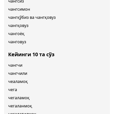
чангсиз
чангсимон
чангқўбиз ва чангқовуз
чангқовуз
чангоёқ
чанговуз
Кейинги 10 та сўз
чангчи
чангчили
чеаламоқ
чега
чегаламоқ
чегаланмоқ